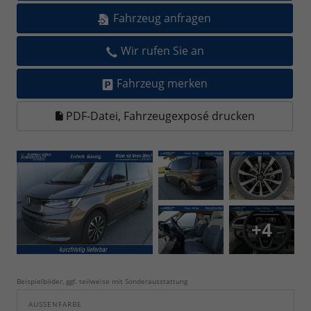
Fahrzeug anfragen
Wir rufen Sie an
Fahrzeug merken
PDF-Datei, Fahrzeugexposé drucken
+4
Beispielbilder, ggf. teilweise mit Sonderausstattung
AUSSENFARBE