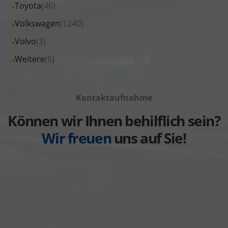
Fahrzeuge
Alle
Toyota
(46)
anzeigen
Skoda
von
Fahrzeuge
Alle
Volkswagen
(1240)
anzeigen
Suzuki
von
Fahrzeuge
Alle
Volvo
(3)
anzeigen
Toyota
von
Fahrzeuge
Alle
Weitere
(5)
anzeigen
Volkswagen
von
Fahrzeuge
anzeigen
Volvo
von
anzeigen
Kontaktaufnahme
Weitere
anzeigen
Können wir Ihnen behilflich sein?
Wir freuen
uns auf Sie!