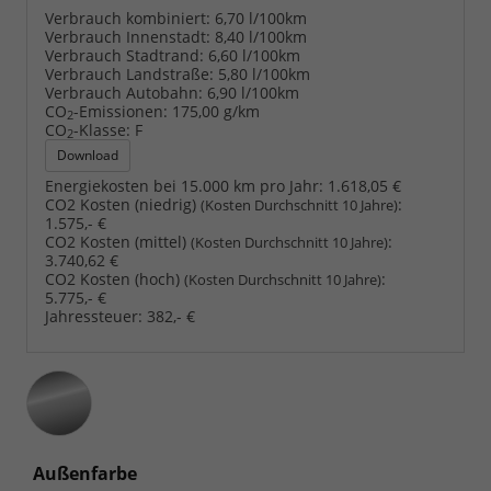
Verbrauch kombiniert:
6,70 l/100km
Verbrauch Innenstadt:
8,40 l/100km
Verbrauch Stadtrand:
6,60 l/100km
Verbrauch Landstraße:
5,80 l/100km
Verbrauch Autobahn:
6,90 l/100km
CO
-Emissionen:
175,00 g/km
2
CO
-Klasse:
F
2
Download
Energiekosten bei 15.000 km pro Jahr:
1.618,05 €
CO2 Kosten (niedrig)
:
(Kosten Durchschnitt 10 Jahre)
1.575,- €
CO2 Kosten (mittel)
:
(Kosten Durchschnitt 10 Jahre)
3.740,62 €
CO2 Kosten (hoch)
:
(Kosten Durchschnitt 10 Jahre)
5.775,- €
Jahressteuer:
382,- €
Außenfarbe