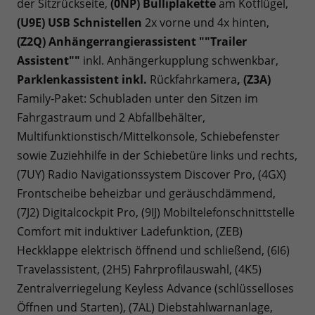
der Sitzrückseite,
(0NP) Bulliplakette
am Kotflügel,
(U9E) USB Schnistellen
2x vorne und 4x hinten,
(Z2Q) Anhängerrangierassistent ""Trailer
Assistent""
inkl. Anhängerkupplung schwenkbar,
Parklenkassistent inkl.
Rückfahrkamera
, (Z3A)
Family-Paket: Schubladen unter den Sitzen im
Fahrgastraum und 2 Abfallbehälter,
Multifunktionstisch/Mittelkonsole, Schiebefenster
sowie Zuziehhilfe in der Schiebetüre links und rechts,
(7UY) Radio Navigationssystem Discover Pro, (4GX)
Frontscheibe beheizbar und geräuschdämmend,
(7J2) Digitalcockpit Pro, (9IJ) Mobiltelefonschnittstelle
Comfort mit induktiver Ladefunktion, (ZEB)
Heckklappe elektrisch öffnend und schließend, (6I6)
Travelassistent, (2H5) Fahrprofilauswahl, (4K5)
Zentralverriegelung Keyless Advance (schlüsselloses
Öffnen und Starten), (7AL) Diebstahlwarnanlage,