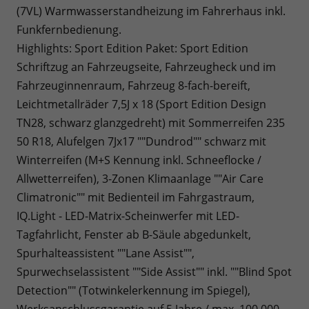
(7VL) Warmwasserstandheizung im Fahrerhaus inkl.
Funkfernbedienung.
Highlights: Sport Edition Paket: Sport Edition
Schriftzug an Fahrzeugseite, Fahrzeugheck und im
Fahrzeuginnenraum, Fahrzeug 8-fach-bereift,
Leichtmetallräder 7,5J x 18 (Sport Edition Design
TN28, schwarz glanzgedreht) mit Sommerreifen 235
50 R18, Alufelgen 7Jx17 ""Dundrod"" schwarz mit
Winterreifen (M+S Kennung inkl. Schneeflocke /
Allwetterreifen), 3-Zonen Klimaanlage ""Air Care
Climatronic"" mit Bedienteil im Fahrgastraum,
IQ.Light - LED-Matrix-Scheinwerfer mit LED-
Tagfahrlicht, Fenster ab B-Säule abgedunkelt,
Spurhalteassistent ""Lane Assist"",
Spurwechselassistent ""Side Assist"" inkl. ""Blind Spot
Detection"" (Totwinkelerkennung im Spiegel),
Werksanschlussgarantie auf 5 Jahre / max. 100.000