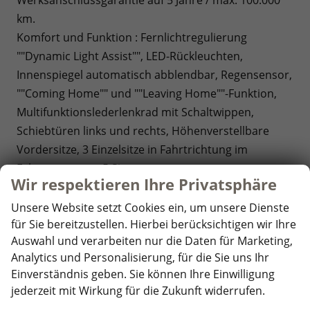
km.
Komfort und Funktion : Fernlichtregulierung
""Dynamic Light Assist"", LED-Rückleuchten,
Innenspiegel automatisch abblendbar, Regensensor,
""Coming Home"" und ""Leaving Home""-Funktion,
Multifunktionslederlenkrad mit Schaltwippen,
Schiebtüren links und rechts, Höhenverstellbare
Vordersitze, 3 Einzelsitze in Fahrtrichtung im
Fahrgastraum = 5 Sitzer,
Wir respektieren Ihre Privatsphäre
Optik: Außenspiegelgehäuse und Scheinwerferleiste
in Schwarz, Bodenbelag im Fahrgastraum
Unsere Website setzt Cookies ein, um unsere Dienste
Teppichboden, Dekoreinlagen ""Scale Light Grey"",
für Sie bereitzustellen. Hierbei berücksichtigen wir Ihre
Auswahl und verarbeiten nur die Daten für Marketing,
Sitzbezüge Bi-Color Stoff ""Bright Dots"",
Analytics und Personalisierung, für die Sie uns Ihr
Umfeldbeleuchtung im Türbereich,
Einverständnis geben. Sie können Ihre Einwilligung
Infotainment: App-Connect inkl. Wireless (Navigation
jederzeit mit Wirkung für die Zukunft widerrufen.
über Smartphone möglich), DAB+, USB-C-