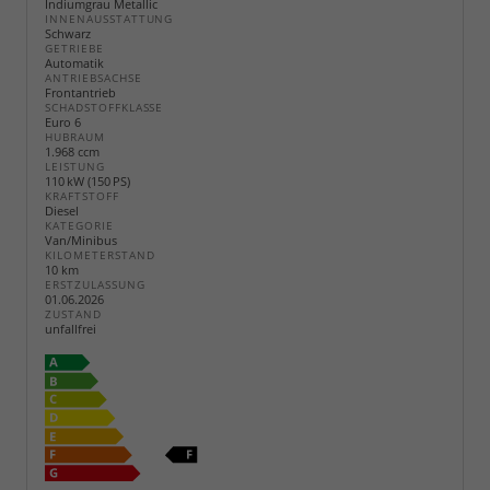
Indiumgrau Metallic
INNENAUSSTATTUNG
Schwarz
GETRIEBE
Automatik
ANTRIEBSACHSE
Frontantrieb
SCHADSTOFFKLASSE
Euro 6
HUBRAUM
1.968 ccm
LEISTUNG
110 kW (150 PS)
KRAFTSTOFF
Diesel
KATEGORIE
Van/Minibus
KILOMETERSTAND
10 km
ERSTZULASSUNG
01.06.2026
ZUSTAND
unfallfrei