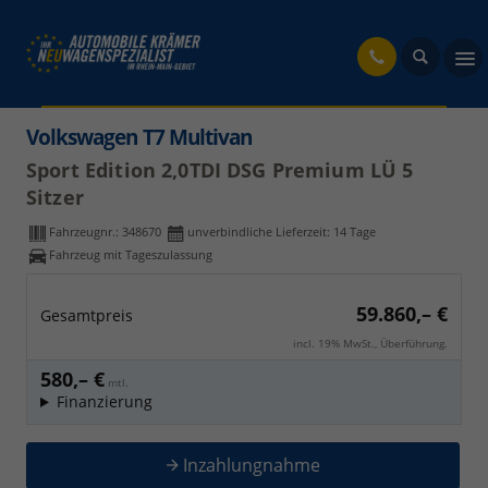
fahrzeug
Volkswagen T7 Multivan
Sport Edition 2,0TDI DSG Premium LÜ 5
Sitzer
Fahrzeugnr.:
348670
unverbindliche Lieferzeit:
14 Tage
Fahrzeug mit Tageszulassung
59.860,– €
Gesamtpreis
incl. 19% MwSt., Überführung.
580,– €
mtl.
Finanzierung
Inzahlungnahme