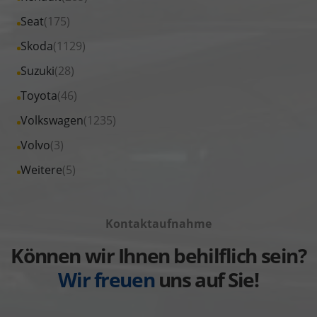
Opel
von
Fahrzeuge
Alle
Seat
(175)
anzeigen
Peugeot
von
Fahrzeuge
Alle
Skoda
(1129)
anzeigen
Renault
von
Fahrzeuge
Alle
Suzuki
(28)
anzeigen
Seat
von
Fahrzeuge
Alle
Toyota
(46)
anzeigen
Skoda
von
Fahrzeuge
Alle
Volkswagen
(1235)
anzeigen
Suzuki
von
Fahrzeuge
Alle
Volvo
(3)
anzeigen
Toyota
von
Fahrzeuge
Alle
Weitere
(5)
anzeigen
Volkswagen
von
Fahrzeuge
anzeigen
Volvo
von
anzeigen
Kontaktaufnahme
Weitere
anzeigen
Können wir Ihnen behilflich sein?
Wir freuen
uns auf Sie!