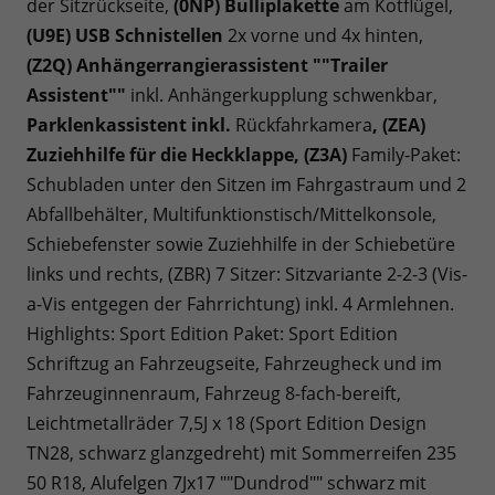
der Sitzrückseite,
(0NP) Bulliplakette
am Kotflügel,
(U9E) USB Schnistellen
2x vorne und 4x hinten,
(Z2Q) Anhängerrangierassistent ""Trailer
Assistent""
inkl. Anhängerkupplung schwenkbar,
Parklenkassistent inkl.
Rückfahrkamera
, (ZEA)
Zuziehhilfe für die Heckklappe, (Z3A)
Family-Paket:
Schubladen unter den Sitzen im Fahrgastraum und 2
Abfallbehälter, Multifunktionstisch/Mittelkonsole,
Schiebefenster sowie Zuziehhilfe in der Schiebetüre
links und rechts, (ZBR) 7 Sitzer: Sitzvariante 2-2-3 (Vis-
a-Vis entgegen der Fahrrichtung) inkl. 4 Armlehnen.
Highlights: Sport Edition Paket: Sport Edition
Schriftzug an Fahrzeugseite, Fahrzeugheck und im
Fahrzeuginnenraum, Fahrzeug 8-fach-bereift,
Leichtmetallräder 7,5J x 18 (Sport Edition Design
TN28, schwarz glanzgedreht) mit Sommerreifen 235
50 R18, Alufelgen 7Jx17 ""Dundrod"" schwarz mit