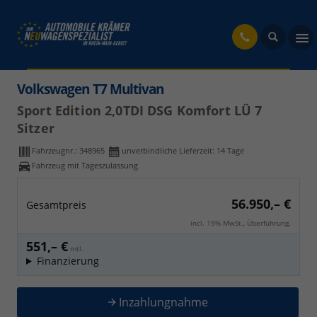
fahrzeug
Volkswagen T7 Multivan
Sport Edition 2,0TDI DSG Komfort LÜ 7
Sitzer
Fahrzeugnr.:
348965
unverbindliche Lieferzeit:
14 Tage
Fahrzeug mit Tageszulassung
56.950,– €
Gesamtpreis
incl. 19% MwSt., Überführung.
551,– €
mtl.
Finanzierung
Inzahlungnahme