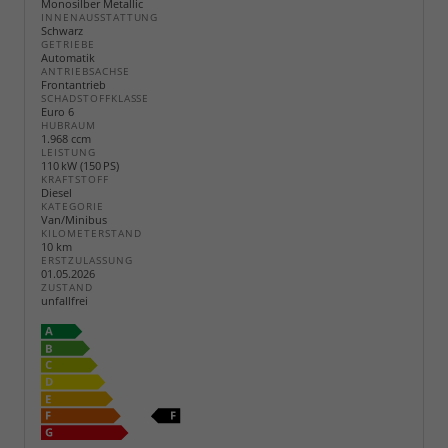
Monosilber Metallic
INNENAUSSTATTUNG
Schwarz
GETRIEBE
Automatik
ANTRIEBSACHSE
Frontantrieb
SCHADSTOFFKLASSE
Euro 6
HUBRAUM
1.968 ccm
LEISTUNG
110 kW (150 PS)
KRAFTSTOFF
Diesel
KATEGORIE
Van/Minibus
KILOMETERSTAND
10 km
ERSTZULASSUNG
01.05.2026
ZUSTAND
unfallfrei