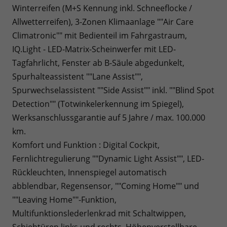
Winterreifen (M+S Kennung inkl. Schneeflocke /
Allwetterreifen), 3-Zonen Klimaanlage ""Air Care
Climatronic"" mit Bedienteil im Fahrgastraum,
IQ.Light - LED-Matrix-Scheinwerfer mit LED-
Tagfahrlicht, Fenster ab B-Säule abgedunkelt,
Spurhalteassistent ""Lane Assist"",
Spurwechselassistent ""Side Assist"" inkl. ""Blind Spot
Detection"" (Totwinkelerkennung im Spiegel),
Werksanschlussgarantie auf 5 Jahre / max. 100.000
km.
Komfort und Funktion : Digital Cockpit,
Fernlichtregulierung ""Dynamic Light Assist"", LED-
Rückleuchten, Innenspiegel automatisch
abblendbar, Regensensor, ""Coming Home"" und
""Leaving Home""-Funktion,
Multifunktionslederlenkrad mit Schaltwippen,
Schiebtüren links und rechts, Höhenverstellbare