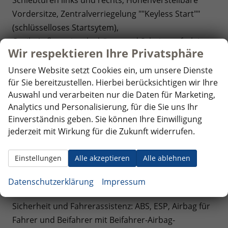
Vordersitze, Zentralverriegelung ""Keyless Start""
(schlüsselloses Startsytem),
Optik: Außenspiegelgehäuse und Scheinwerferleiste
Wir respektieren Ihre Privatsphäre
in Schwarz, Bodenbelag im Fahrgastraum
Teppichboden, Dekoreinlagen ""Scale Light Grey"",
Unsere Website setzt Cookies ein, um unsere Dienste
Sitzbezüge Bi-Color Stoff ""Bright Dots"",
für Sie bereitzustellen. Hierbei berücksichtigen wir Ihre
Auswahl und verarbeiten nur die Daten für Marketing,
Umfeldbeleuchtung im Türbereich,
Analytics und Personalisierung, für die Sie uns Ihr
Infotainment: Radio ""Ready 2 Discover"" mit
Einverständnis geben. Sie können Ihre Einwilligung
Touchdisplay, Vorbereitung für ""We Connect"", App-
jederzeit mit Wirkung für die Zukunft widerrufen.
Connect inkl. Wireless (Navigation über Smartphone
möglich), DAB+, USB-C-Schnittstelle, 8 Lautsprecher,
Einstellungen
Alle akzeptieren
Alle ablehnen
Bluetooth mit Freisprecheinrichtung,
Sprachsteuerung,
Datenschutzerklärung
Impressum
Fahrwerk: 16 Zoll Fahrwerk,
Sicherheit und Fahrerassistenz: ABS, ESP, Airbag für
Fahrer und Beifahrer mit Beifahrer-Airbag-