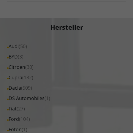
Hersteller
Alle
Audi
(50)
Fahrzeuge
Alle
BYD
(3)
von
Fahrzeuge
Alle
Citroen
(30)
Audi
von
Fahrzeuge
Alle
Cupra
(182)
anzeigen
BYD
von
Fahrzeuge
Alle
Dacia
(509)
anzeigen
Citroen
von
Fahrzeuge
Alle
DS Automobiles
(1)
anzeigen
Cupra
von
Fahrzeuge
Alle
Fiat
(27)
anzeigen
Dacia
von
Fahrzeuge
Alle
Ford
(104)
anzeigen
DS
von
Fahrzeuge
Alle
Foton
(1)
Automobiles
Fiat