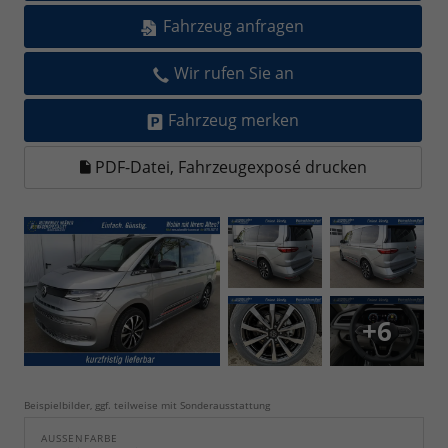
Fahrzeug anfragen
Wir rufen Sie an
Fahrzeug merken
PDF-Datei, Fahrzeugexposé drucken
+6
Beispielbilder, ggf. teilweise mit Sonderausstattung
AUSSENFARBE