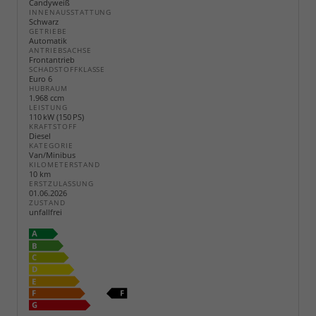
Candyweiß
INNENAUSSTATTUNG
Schwarz
GETRIEBE
Automatik
ANTRIEBSACHSE
Frontantrieb
SCHADSTOFFKLASSE
Euro 6
HUBRAUM
1.968 ccm
LEISTUNG
110 kW (150 PS)
KRAFTSTOFF
Diesel
KATEGORIE
Van/Minibus
KILOMETERSTAND
10 km
ERSTZULASSUNG
01.06.2026
ZUSTAND
unfallfrei