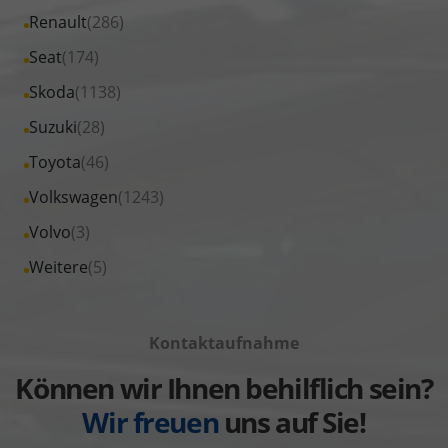
von
Fahrzeuge
Alle
Renault
(286)
anzeigen
Opel
von
Fahrzeuge
Alle
Seat
(174)
anzeigen
Peugeot
von
Fahrzeuge
Alle
Skoda
(1138)
anzeigen
Renault
von
Fahrzeuge
Alle
Suzuki
(28)
anzeigen
Seat
von
Fahrzeuge
Alle
Toyota
(46)
anzeigen
Skoda
von
Fahrzeuge
Alle
Volkswagen
(1243)
anzeigen
Suzuki
von
Fahrzeuge
Alle
Volvo
(3)
anzeigen
Toyota
von
Fahrzeuge
Alle
Weitere
(5)
anzeigen
Volkswagen
von
Fahrzeuge
anzeigen
Volvo
von
anzeigen
Kontaktaufnahme
Weitere
anzeigen
Können wir Ihnen behilflich sein?
Wir freuen
uns auf Sie!