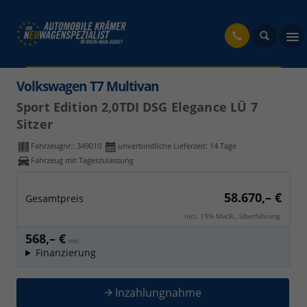
fahrzeug
Volkswagen T7 Multivan
Sport Edition 2,0TDI DSG Elegance LÜ 7
Sitzer
Fahrzeugnr.:
349010
unverbindliche Lieferzeit:
14 Tage
Fahrzeug mit Tageszulassung
58.670,– €
Gesamtpreis
incl. 19% MwSt., Überführung.
568,– €
mtl.
Finanzierung
Inzahlungnahme