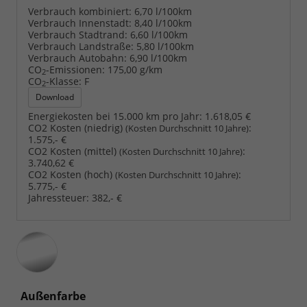
Verbrauch kombiniert:
6,70 l/100km
Verbrauch Innenstadt:
8,40 l/100km
Verbrauch Stadtrand:
6,60 l/100km
Verbrauch Landstraße:
5,80 l/100km
Verbrauch Autobahn:
6,90 l/100km
CO
-Emissionen:
175,00 g/km
2
CO
-Klasse:
F
2
Download
Energiekosten bei 15.000 km pro Jahr:
1.618,05 €
CO2 Kosten (niedrig)
:
(Kosten Durchschnitt 10 Jahre)
1.575,- €
CO2 Kosten (mittel)
:
(Kosten Durchschnitt 10 Jahre)
3.740,62 €
CO2 Kosten (hoch)
:
(Kosten Durchschnitt 10 Jahre)
5.775,- €
Jahressteuer:
382,- €
Außenfarbe