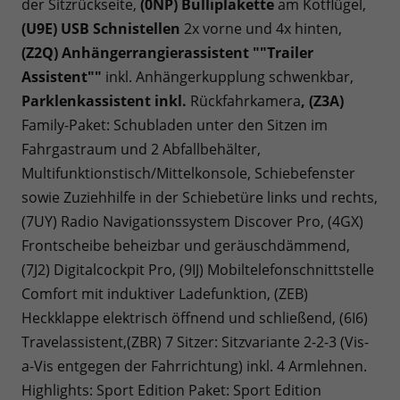
der Sitzrückseite,
(0NP) Bulliplakette
am Kotflügel,
(U9E) USB Schnistellen
2x vorne und 4x hinten,
(Z2Q) Anhängerrangierassistent ""Trailer
Assistent""
inkl. Anhängerkupplung schwenkbar,
Parklenkassistent inkl.
Rückfahrkamera
, (Z3A)
Family-Paket: Schubladen unter den Sitzen im
Fahrgastraum und 2 Abfallbehälter,
Multifunktionstisch/Mittelkonsole, Schiebefenster
sowie Zuziehhilfe in der Schiebetüre links und rechts,
(7UY) Radio Navigationssystem Discover Pro, (4GX)
Frontscheibe beheizbar und geräuschdämmend,
(7J2) Digitalcockpit Pro, (9IJ) Mobiltelefonschnittstelle
Comfort mit induktiver Ladefunktion, (ZEB)
Heckklappe elektrisch öffnend und schließend, (6I6)
Travelassistent,(ZBR) 7 Sitzer: Sitzvariante 2-2-3 (Vis-
a-Vis entgegen der Fahrrichtung) inkl. 4 Armlehnen.
Highlights: Sport Edition Paket: Sport Edition