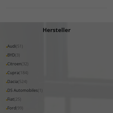
Hersteller
Alle
Audi
(51)
Fahrzeuge
Alle
BYD
(3)
von
Fahrzeuge
Alle
Citroen
(32)
Audi
von
Fahrzeuge
Alle
Cupra
(184)
anzeigen
BYD
von
Fahrzeuge
Alle
Dacia
(524)
anzeigen
Citroen
von
Fahrzeuge
Alle
DS Automobiles
(1)
anzeigen
Cupra
von
Fahrzeuge
Alle
Fiat
(25)
anzeigen
Dacia
von
Fahrzeuge
Alle
Ford
(99)
anzeigen
DS
von