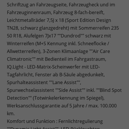
Schriftzug an Fahrzeugseite, Fahrzeugheck und im
Fahrzeuginnenraum, Fahrzeug 8-fach-bereift,
Leichtmetallräder 7,5J x 18 (Sport Edition Design
TN28, schwarz glanzgedreht) mit Sommerreifen 235
50 R18, Alufelgen 7Jx17 ""Dundrod"" schwarz mit
Winterreifen (M+S Kennung inkl. Schneeflocke /
Allwetterreifen), 3-Zonen Klimaanlage ""Air Care
Climatronic"" mit Bedienteil im Fahrgastraum,
IQ.Light - LED-Matrix-Scheinwerfer mit LED-
Tagfahrlicht, Fenster ab B-Säule abgedunkelt,
Spurhalteassistent ""Lane Assist"",
Spurwechselassistent ""Side Assist"" inkl. ""Blind Spot
Detection"" (Totwinkelerkennung im Spiegel),
Werksanschlussgarantie auf 5 Jahre / max. 100.000
km.
Komfort und Funktion : Fernlichtregulierung
""Dynamic Light Assist"", LED-Rückleuchten,