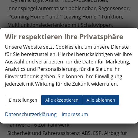
Innenspiegel automatisch abblendbar, Regensensor,
""Coming Home"" und ""Leaving Home""-Funktion,
Multifunktionslederlenkrad mit Schaltwippen,
Schiebtüren links und rechts, Höhenverstellbare
Wir respektieren Ihre Privatsphäre
Vordersitze, Zentralverriegelung ""Keyless Start""
Unsere Website setzt Cookies ein, um unsere Dienste
(schlüsselloses Startsytem),
für Sie bereitzustellen. Hierbei berücksichtigen wir Ihre
Optik: Außenspiegelgehäuse und Scheinwerferleiste
Auswahl und verarbeiten nur die Daten für Marketing,
in Schwarz, Bodenbelag im Fahrgastraum
Analytics und Personalisierung, für die Sie uns Ihr
Teppichboden, Dekoreinlagen ""Scale Light Grey"",
Einverständnis geben. Sie können Ihre Einwilligung
Sitzbezüge Bi-Color Stoff ""Bright Dots"",
jederzeit mit Wirkung für die Zukunft widerrufen.
Umfeldbeleuchtung im Türbereich,
Infotainment: DAB+, USB-C-Schnittstelle, 8
Einstellungen
Alle akzeptieren
Alle ablehnen
Lautsprecher, Bluetooth mit Freisprecheinrichtung,
Datenschutzerklärung
Impressum
Sprachsteuerung,
Fahrwerk: 16 Zoll Fahrwerk,
Sicherheit und Fahrerassistenz: ABS, ESP, Airbag für