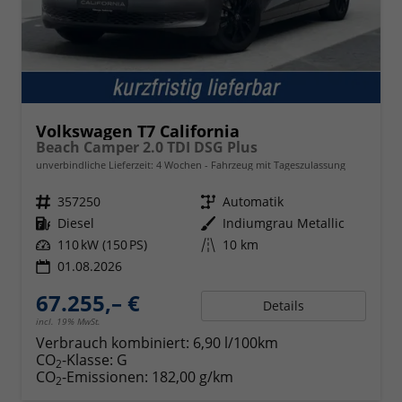
Volkswagen T7 California
Beach Camper 2.0 TDI DSG Plus
unverbindliche Lieferzeit:
4 Wochen
Fahrzeug mit Tageszulassung
Fahrzeugnr.
357250
Getriebe
Automatik
Kraftstoff
Diesel
Außenfarbe
Indiumgrau Metallic
Leistung
110 kW (150 PS)
Kilometerstand
10 km
01.08.2026
67.255,– €
Details
incl. 19% MwSt.
Verbrauch kombiniert:
6,90 l/100km
CO
-Klasse:
G
2
CO
-Emissionen:
182,00 g/km
2