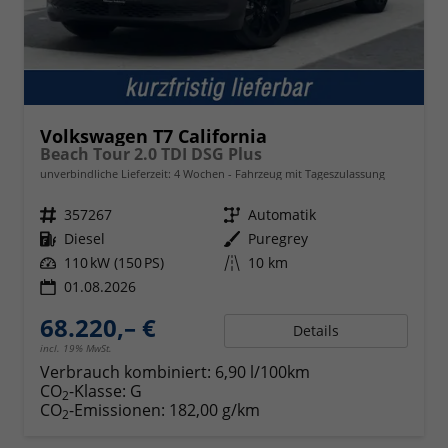
Volkswagen T7 California
Beach Tour 2.0 TDI DSG Plus
unverbindliche Lieferzeit:
4 Wochen
Fahrzeug mit Tageszulassung
Fahrzeugnr.
357267
Getriebe
Automatik
Kraftstoff
Diesel
Außenfarbe
Puregrey
Leistung
110 kW (150 PS)
Kilometerstand
10 km
01.08.2026
68.220,– €
Details
incl. 19% MwSt.
Verbrauch kombiniert:
6,90 l/100km
CO
-Klasse:
G
2
CO
-Emissionen:
182,00 g/km
2