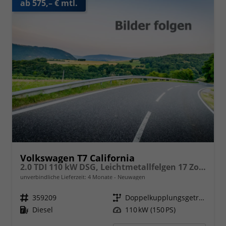
ab 575,– € mtl.
Volkswagen T7 California
2.0 TDI 110 kW DSG, Leichtmetallfelgen 17 Zoll, Markise mit Schiene und Gehäuse links, 5 Sitze, Klima, Jahre Werksgarantie,
unverbindliche Lieferzeit:
4 Monate
Neuwagen
Fahrzeugnr.
359209
Getriebe
Doppelkupplungsgetriebe (DSG)
Kraftstoff
Diesel
Leistung
110 kW (150 PS)