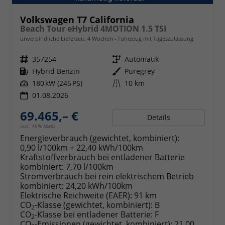
Volkswagen T7 California
Beach Tour eHybrid 4MOTION 1.5 TSI
unverbindliche Lieferzeit:
4 Wochen
Fahrzeug mit Tageszulassung
Fahrzeugnr.
357254
Getriebe
Automatik
Kraftstoff
Hybrid Benzin
Außenfarbe
Puregrey
Leistung
180 kW (245 PS)
Kilometerstand
10 km
01.08.2026
69.465,– €
Details
incl. 19% MwSt.
Energieverbrauch (gewichtet, kombiniert):
0,90 l/100km + 22,40 kWh/100km
Kraftstoffverbrauch bei entladener Batterie
kombiniert:
7,70 l/100km
Stromverbrauch bei rein elektrischem Betrieb
kombiniert:
24,20 kWh/100km
Elektrische Reichweite (EAER):
91 km
CO
-Klasse (gewichtet, kombiniert):
B
2
CO
-Klasse bei entladener Batterie:
F
2
CO
-Emissionen (gewichtet, kombiniert):
21,00