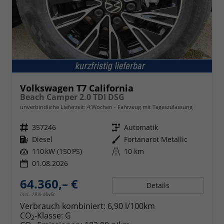
Volkswagen T7 California
Beach Camper 2.0 TDI DSG
unverbindliche Lieferzeit:
4 Wochen
Fahrzeug mit Tageszulassung
Fahrzeugnr.
357246
Getriebe
Automatik
Kraftstoff
Diesel
Außenfarbe
Fortanarot Metallic
Leistung
110 kW (150 PS)
Kilometerstand
10 km
01.08.2026
64.360,– €
Details
incl. 19% MwSt.
Verbrauch kombiniert:
6,90 l/100km
CO
-Klasse:
G
2