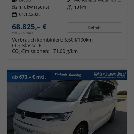
Leistung
110 kW (150 PS)
Kilometerstand
10 km
01.12.2025
68.825,– €
Details
incl. 19% MwSt.
Verbrauch kombiniert:
6,50 l/100km
CO
-Klasse:
F
2
CO
-Emissionen:
171,00 g/km
2
ab 673,– € mtl.