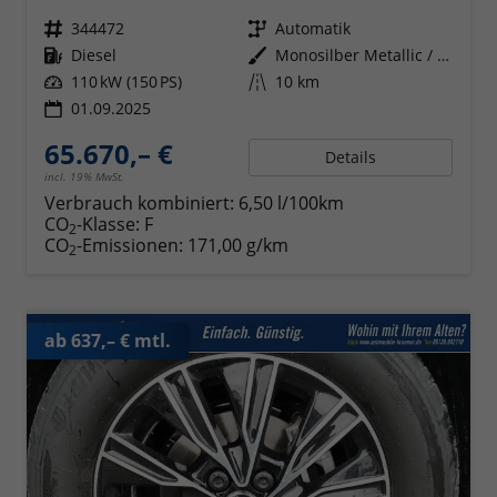
Fahrzeugnr.
344472
Getriebe
Automatik
Kraftstoff
Diesel
Außenfarbe
Monosilber Metallic / Energeticorange Metallic
Leistung
110 kW (150 PS)
Kilometerstand
10 km
01.09.2025
65.670,– €
Details
incl. 19% MwSt.
Verbrauch kombiniert:
6,50 l/100km
CO
-Klasse:
F
2
CO
-Emissionen:
171,00 g/km
2
ab 637,– € mtl.