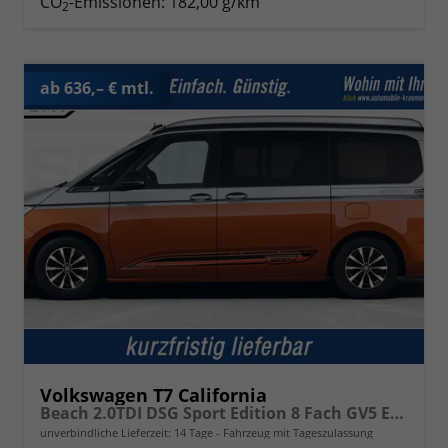
CO
-Emissionen:
182,00 g/km
2
ab 636,– € mtl.
Volkswagen T7 California
Beach 2.0TDI DSG Sport Edition 8 Fach GV5 Elegance+
unverbindliche Lieferzeit:
14 Tage
Fahrzeug mit Tageszulassung