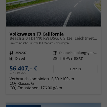
Volkswagen T7 California
Beach 2.0 TDI 110 kW DSG, 6 Sitze, Leichtmetallfelgen 17 Zoll, Markise mit Schiene und Gehäuse links, Klima, 5 Jahre Werksgarantie,
unverbindliche Lieferzeit:
4 Monate
Neuwagen
Fahrzeugnr.
359207
Getriebe
Doppelkupplungsgetriebe (DSG)
Kraftstoff
Diesel
Leistung
110 kW (150 PS)
56.407,– €
Details
incl. 19% MwSt.
Verbrauch kombiniert:
6,80 l/100km
CO
-Klasse:
G
2
CO
-Emissionen:
176,00 g/km
2