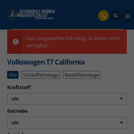
fahrzeug
Das ausgewählte Fahrzeug ist leider nicht
verfügbar.
Volkswagen T7 California
Alle
Vorlauffahrzeuge
Bestellfahrzeuge
Kraftstoff
Getriebe