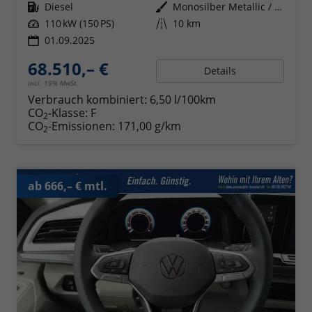
Kraftstoff
Diesel
Außenfarbe
Monosilber Metallic / Energeticorange Metallic Dach Schwarz
Leistung
110 kW (150 PS)
Kilometerstand
10 km
01.09.2025
68.510,– €
Details
incl. 19% MwSt.
Verbrauch kombiniert:
6,50 l/100km
CO
-Klasse:
F
2
CO
-Emissionen:
171,00 g/km
2
ab 666,– € mtl.