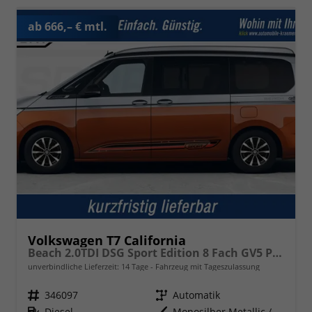
ab 666,– € mtl.
Volkswagen T7 California
Beach 2.0TDI DSG Sport Edition 8 Fach GV5 Premium+
unverbindliche Lieferzeit:
14 Tage
Fahrzeug mit Tageszulassung
Fahrzeugnr.
346097
Getriebe
Automatik
Kraftstoff
Diesel
Außenfarbe
Monosilber Metallic / Energetic Orange Metallic