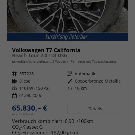
Volkswagen T7 California
Beach Tour 2.0 TDI DSG
unverbindliche Lieferzeit:
3 Wochen
Fahrzeug mit Tageszulassung
Fahrzeugnr.
357228
Getriebe
Automatik
Kraftstoff
Diesel
Außenfarbe
Cooperbronze Metallic
Leistung
110 kW (150 PS)
Kilometerstand
10 km
01.08.2026
65.830,– €
Details
incl. 19% MwSt.
Verbrauch kombiniert:
6,90 l/100km
CO
-Klasse:
G
2
CO
-Emissionen:
182,00 g/km
2