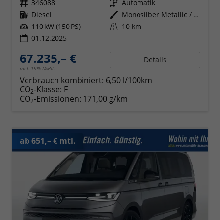
Fahrzeugnr.
346088
Getriebe
Automatik
Kraftstoff
Diesel
Außenfarbe
Monosilber Metallic / Energetic Orange Metallic
Leistung
110 kW (150 PS)
Kilometerstand
10 km
01.12.2025
67.235,– €
Details
incl. 19% MwSt.
Verbrauch kombiniert:
6,50 l/100km
CO
-Klasse:
F
2
CO
-Emissionen:
171,00 g/km
2
ab 651,– € mtl.