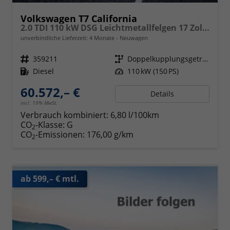
Volkswagen T7 California
2.0 TDI 110 kW DSG Leichtmetallfelgen 17 Zoll, Markise mit Schiene und Gehäuse links, 5 Sitze, Klima, Jahre Werksgarantie,
unverbindliche Lieferzeit:
4 Monate
Neuwagen
Fahrzeugnr.
359211
Getriebe
Doppelkupplungsgetriebe (DSG)
Kraftstoff
Diesel
Leistung
110 kW (150 PS)
60.572,– €
Details
incl. 19% MwSt.
Verbrauch kombiniert:
6,80 l/100km
CO
-Klasse:
G
2
CO
-Emissionen:
176,00 g/km
2
ab 599,– € mtl.