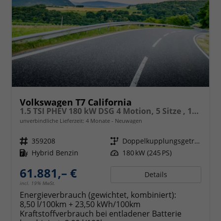
Volkswagen T7 California
1.5 TSI PHEV 180 kW DSG 4 Motion, 5 Sitze , 17 Zoll Leichtmetallfelgen. fünf Jahre Garantie, Markise, Schiene u. Gehäuse links, 6 Sitze, Klima,
unverbindliche Lieferzeit:
4 Monate
Neuwagen
Fahrzeugnr.
359208
Getriebe
Doppelkupplungsgetriebe (DSG)
Kraftstoff
Hybrid Benzin
Leistung
180 kW (245 PS)
61.881,– €
Details
incl. 19% MwSt.
Energieverbrauch (gewichtet, kombiniert):
8,50 l/100km + 23,50 kWh/100km
Kraftstoffverbrauch bei entladener Batterie