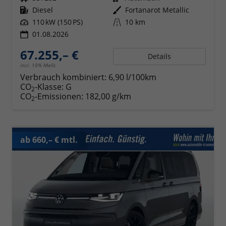
Kraftstoff
Diesel
Außenfarbe
Fortanarot Metallic
Leistung
110 kW (150 PS)
Kilometerstand
10 km
01.08.2026
67.255,– €
Details
incl. 19% MwSt.
Verbrauch kombiniert:
6,90 l/100km
CO
-Klasse:
G
2
CO
-Emissionen:
182,00 g/km
2
ab 660,– € mtl.