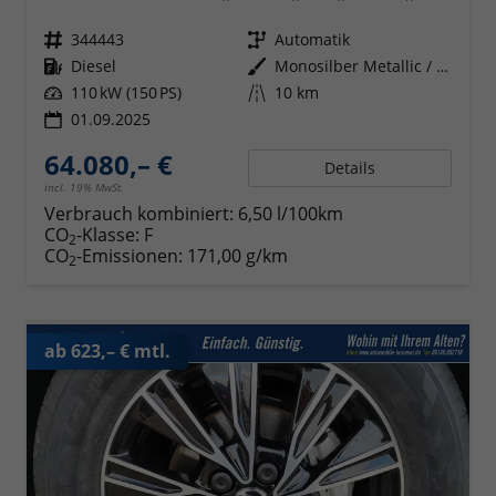
Fahrzeugnr.
344443
Getriebe
Automatik
Kraftstoff
Diesel
Außenfarbe
Monosilber Metallic / Energeticorange Metallic
Leistung
110 kW (150 PS)
Kilometerstand
10 km
01.09.2025
64.080,– €
Details
incl. 19% MwSt.
Verbrauch kombiniert:
6,50 l/100km
CO
-Klasse:
F
2
CO
-Emissionen:
171,00 g/km
2
ab 623,– € mtl.