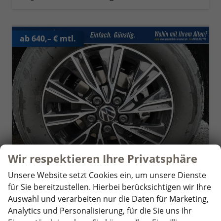
ab 640,– € mtl.
Wir respektieren Ihre Privatsphäre
Unsere Website setzt Cookies ein, um unsere Dienste
für Sie bereitzustellen. Hierbei berücksichtigen wir Ihre
Volkswagen T7 California
Auswahl und verarbeiten nur die Daten für Marketing,
Beach Tour 2.0 TDI DSG
unverbindliche Lieferzeit:
4 Wochen
Fahrzeug mit Tageszulassung
Analytics und Personalisierung, für die Sie uns Ihr