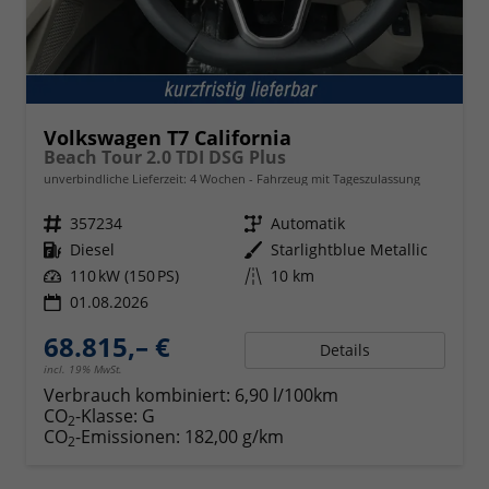
Volkswagen T7 California
Beach Tour 2.0 TDI DSG Plus
unverbindliche Lieferzeit:
4 Wochen
Fahrzeug mit Tageszulassung
Fahrzeugnr.
357234
Getriebe
Automatik
Kraftstoff
Diesel
Außenfarbe
Starlightblue Metallic
Leistung
110 kW (150 PS)
Kilometerstand
10 km
01.08.2026
68.815,– €
Details
incl. 19% MwSt.
Verbrauch kombiniert:
6,90 l/100km
CO
-Klasse:
G
2
CO
-Emissionen:
182,00 g/km
2