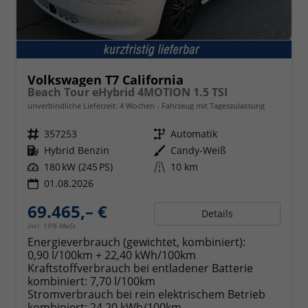
Volkswagen T7 California
Beach Tour eHybrid 4MOTION 1.5 TSI
unverbindliche Lieferzeit:
4 Wochen
Fahrzeug mit Tageszulassung
Fahrzeugnr.
357253
Getriebe
Automatik
Kraftstoff
Hybrid Benzin
Außenfarbe
Candy-Weiß
Leistung
180 kW (245 PS)
Kilometerstand
10 km
01.08.2026
69.465,– €
Details
incl. 19% MwSt.
Energieverbrauch (gewichtet, kombiniert):
0,90 l/100km + 22,40 kWh/100km
Kraftstoffverbrauch bei entladener Batterie
kombiniert:
7,70 l/100km
Stromverbrauch bei rein elektrischem Betrieb
kombiniert:
24,20 kWh/100km