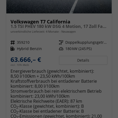
Volkswagen T7 California
1.5 TSI PHEV 180 kW DSG 4 Motion, 17 Zoll Fahrwerk, Sitze 4, Leichtmetallfelgen Zoll, Markise mit Schiene und Gehäuse links, Klima, 5 Jahre Werksgarantie,
unverbindliche Lieferzeit:
4 Monate
Neuwagen
Fahrzeugnr.
359210
Getriebe
Doppelkupplungsgetriebe (DSG)
Kraftstoff
Hybrid Benzin
Leistung
180 kW (245 PS)
63.666,– €
Details
incl. 19% MwSt.
Energieverbrauch (gewichtet, kombiniert):
8,50 l/100km + 23,50 kWh/100km
Kraftstoffverbrauch bei entladener Batterie
kombiniert:
8,00 l/100km
Stromverbrauch bei rein elektrischem Betrieb
kombiniert:
23,00 kWh/100km
Elektrische Reichweite (EAER):
87 km
CO
-Klasse (gewichtet, kombiniert):
B
2
CO
-Klasse bei entladener Batterie:
B
2
CO
-Emissionen (gewichtet, kombiniert):
21,00
2