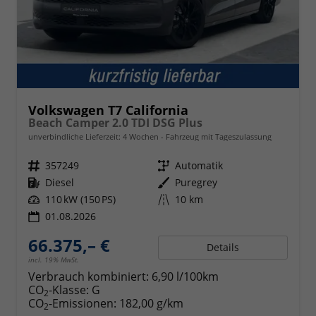
Volkswagen T7 California
Beach Camper 2.0 TDI DSG Plus
unverbindliche Lieferzeit:
4 Wochen
Fahrzeug mit Tageszulassung
Fahrzeugnr.
357249
Getriebe
Automatik
Kraftstoff
Diesel
Außenfarbe
Puregrey
Leistung
110 kW (150 PS)
Kilometerstand
10 km
01.08.2026
66.375,– €
Details
incl. 19% MwSt.
Verbrauch kombiniert:
6,90 l/100km
CO
-Klasse:
G
2
CO
-Emissionen:
182,00 g/km
2