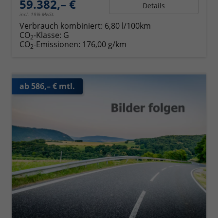
59.382,– €
Details
incl. 19% MwSt.
Verbrauch kombiniert:
6,80 l/100km
CO
-Klasse:
G
2
CO
-Emissionen:
176,00 g/km
2
ab 586,– € mtl.