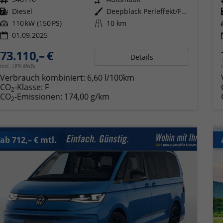
Kraftstoff
Diesel
Außenfarbe
Deepblack Perleffekt/Fortanarot Metallic
Leistung
110 kW (150 PS)
Kilometerstand
10 km
01.09.2025
73.110,– €
Details
incl. 19% MwSt.
Verbrauch kombiniert:
6,60 l/100km
CO
-Klasse:
F
2
CO
-Emissionen:
174,00 g/km
2
ab 712,– € mtl.