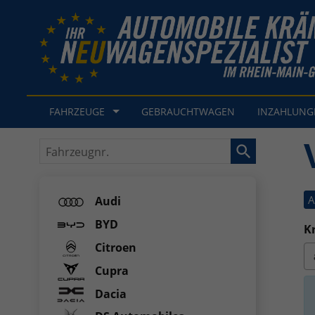
FAHRZEUGE
GEBRAUCHTWAGEN
INZAHLUN
Fahrzeugnr.
A
Audi
BYD
Kr
Citroen
Cupra
Dacia