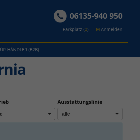
06135-940 950
Parkplatz (
0
)
Anmelden
FÜR HÄNDLER (B2B)
rnia
rieb
Ausstattungslinie