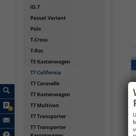
ID.7
Passat Variant
Polo
T-Cross
T-Roc
T5 Kastenwagen
T7 California
T7 Caravelle
T7 Kastenwagen
T7 Multivan
0
U
T7 Transporter
b
T7 Transporter
v
Kastenwagen