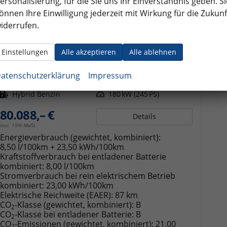
ersonalisierung, für die Sie uns Ihr Einverständnis geben. Si
önnen Ihre Einwilligung jederzeit mit Wirkung für die Zukunf
iderrufen.
Volkswagen T7 California
Ocean 1.5 TSI PHEV 180 kW DSG 4 Motion. 17 Zoll Fahrwerk, Leichtmetallfelgen 18 Zoll, Markise mit Schiene und Gehäuse links, 230 V Einspeisung Batterieaufladung, Sitze, Klimaautomatik, 5 Jahre Werksgarantie,
Einstellungen
Alle akzeptieren
Alle ablehnen
unverbindliche Lieferzeit:
4 Monate
Neuwagen
atenschutzerklärung
Impressum
Fahrzeugnr.
359214
Getriebe
Doppelkupplungsgetriebe (DSG)
Kraftstoff
Hybrid Benzin
Leistung
180 kW (245 PS)
80.088,– €
Details
incl. 19% MwSt.
Energieverbrauch (gewichtet, kombiniert):
8,50 l/100km + 23,50 kWh/100km
Kraftstoffverbrauch bei entladener Batterie
kombiniert:
8,00 l/100km
Stromverbrauch bei rein elektrischem Betrieb
kombiniert:
23,00 kWh/100km
Elektrische Reichweite (EAER):
87 km
CO
-Klasse (gewichtet, kombiniert):
B
2
CO
-Klasse bei entladener Batterie:
B
2
CO
-Emissionen (gewichtet, kombiniert):
21,00
2