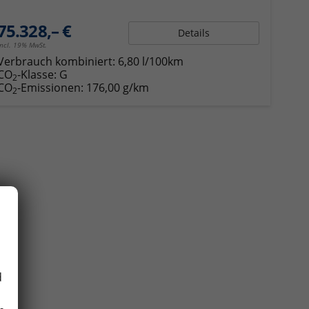
75.328,– €
Details
incl. 19% MwSt.
Verbrauch kombiniert:
6,80 l/100km
CO
-Klasse:
G
2
CO
-Emissionen:
176,00 g/km
2
d