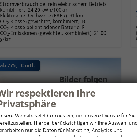
Stromverbrauch bei rein elektrischem Betrieb
kombiniert:
24,20 kWh/100km
Elektrische Reichweite (EAER):
91 km
CO
-Klasse (gewichtet, kombiniert):
B
2
CO
-Klasse bei entladener Batterie:
F
2
CO
-Emissionen (gewichtet, kombiniert):
21,00
2
g/km
ab 775,– € mtl.
Wir respektieren Ihre
Privatsphäre
nsere Website setzt Cookies ein, um unsere Dienste für Sie
ereitzustellen. Hierbei berücksichtigen wir Ihre Auswahl un
erarbeiten nur die Daten für Marketing, Analytics und