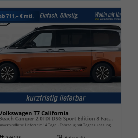
ab 711,– € mtl.
Volkswagen T7 California
Beach Camper 2.0TDI DSG Sport Edition 8 Fach GV5 High+
unverbindliche Lieferzeit:
14 Tage
Fahrzeug mit Tageszulassung
Fahrzeugnr.
346115
Getriebe
Automatik