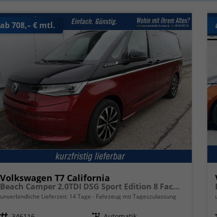
ab 708,– € mtl.
Volkswagen T7 California
Beach Camper 2.0TDI DSG Sport Edition 8 Fach GV5 High+
unverbindliche Lieferzeit:
14 Tage
Fahrzeug mit Tageszulassung
Fahrzeugnr.
346116
Getriebe
Automatik