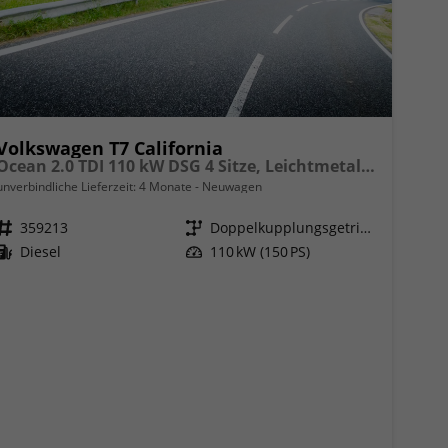
Volkswagen T7 California
Ocean 2.0 TDI 110 kW DSG 4 Sitze, Leichtmetallfelgen 18 Zoll "Toshima", Sommerküche, Markise mit Schiene und Gehäuse links, Standheizung, Klimaautomatik, 230V Batterieladestation, 5 Jahre Werksgarantie
unverbindliche Lieferzeit:
4 Monate
Neuwagen
Fahrzeugnr.
359213
Getriebe
Doppelkupplungsgetriebe (DSG)
Kraftstoff
Diesel
Leistung
110 kW (150 PS)