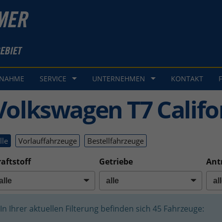
GNAHME
SERVICE
UNTERNEHMEN
KONTAKT
Volkswagen T7 Califo
lle
Vorlauffahrzeuge
Bestellfahrzeuge
aftstoff
Getriebe
Ant
In Ihrer aktuellen Filterung befinden sich
45
Fahrzeuge: