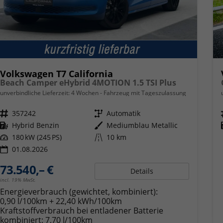
Volkswagen T7 California
Beach Camper eHybrid 4MOTION 1.5 TSI Plus
unverbindliche Lieferzeit:
4 Wochen
Fahrzeug mit Tageszulassung
Fahrzeugnr.
357242
Getriebe
Automatik
Kraftstoff
Hybrid Benzin
Außenfarbe
Mediumblau Metallic
Leistung
180 kW (245 PS)
Kilometerstand
10 km
01.08.2026
73.540,– €
Details
incl. 19% MwSt.
Energieverbrauch (gewichtet, kombiniert):
0,90 l/100km + 22,40 kWh/100km
Kraftstoffverbrauch bei entladener Batterie
kombiniert:
7,70 l/100km