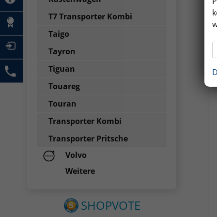
P
k
T7 Transporter Kombi
w
Taigo
Tayron
Tiguan
D
Touareg
Touran
Transporter Kombi
Transporter Pritsche
Volvo
Weitere