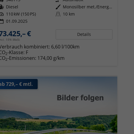
Kraftstoff
Diesel
Außenfarbe
Monosilber met./Energetic Orange met. Dach Schwarz
Leistung
110 kW (150 PS)
Kilometerstand
10 km
01.09.2025
73.425,– €
Details
incl. 19% MwSt.
Verbrauch kombiniert:
6,60 l/100km
CO
-Klasse:
F
2
CO
-Emissionen:
174,00 g/km
2
ab 729,– € mtl.