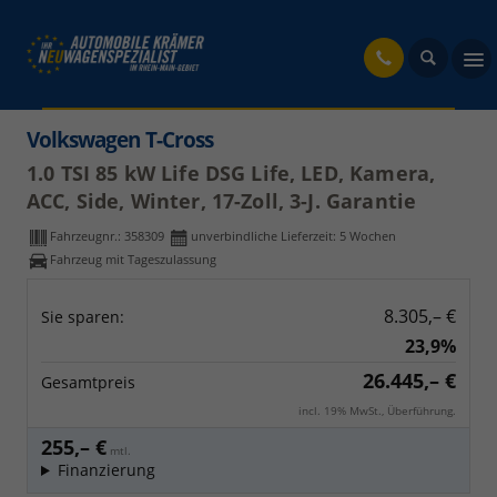
fahrzeug
Volkswagen T-Cross
1.0 TSI 85 kW Life DSG Life, LED, Kamera,
ACC, Side, Winter, 17-Zoll, 3-J. Garantie
Fahrzeugnr.:
358309
unverbindliche Lieferzeit:
5 Wochen
Fahrzeug mit Tageszulassung
8.305,– €
Sie sparen:
23,9%
26.445,– €
Gesamtpreis
incl. 19% MwSt., Überführung.
255,– €
mtl.
Finanzierung