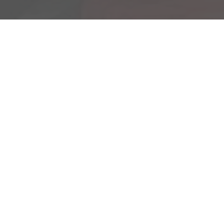
Am Kümmerling 7
55294 Bodenheim
Ihre Anfahrt
Öffnungszeiten