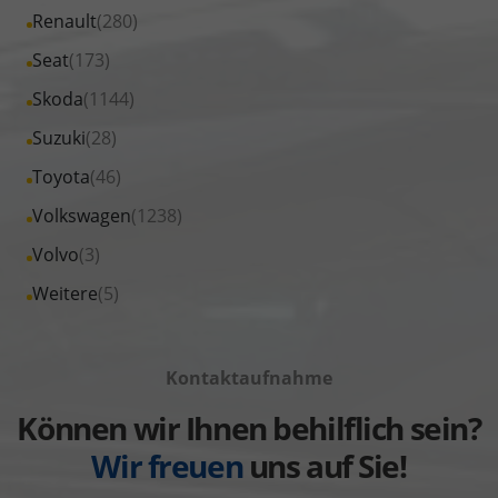
von
Fahrzeuge
Alle
Renault
(280)
anzeigen
Opel
von
Fahrzeuge
Alle
Seat
(173)
anzeigen
Peugeot
von
Fahrzeuge
Alle
Skoda
(1144)
anzeigen
Renault
von
Fahrzeuge
Alle
Suzuki
(28)
anzeigen
Seat
von
Fahrzeuge
Alle
Toyota
(46)
anzeigen
Skoda
von
Fahrzeuge
Alle
Volkswagen
(1238)
anzeigen
Suzuki
von
Fahrzeuge
Alle
Volvo
(3)
anzeigen
Toyota
von
Fahrzeuge
Alle
Weitere
(5)
anzeigen
Volkswagen
von
Fahrzeuge
anzeigen
Volvo
von
anzeigen
Kontaktaufnahme
Weitere
anzeigen
Können wir Ihnen behilflich sein?
Wir freuen
uns auf Sie!