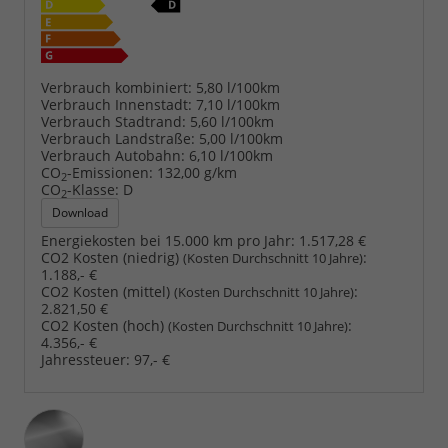
Verbrauch kombiniert:
5,80 l/100km
Verbrauch Innenstadt:
7,10 l/100km
Verbrauch Stadtrand:
5,60 l/100km
Verbrauch Landstraße:
5,00 l/100km
Verbrauch Autobahn:
6,10 l/100km
CO
-Emissionen:
132,00 g/km
2
CO
-Klasse:
D
2
Download
Energiekosten bei 15.000 km pro Jahr:
1.517,28 €
CO2 Kosten (niedrig)
:
(Kosten Durchschnitt 10 Jahre)
1.188,- €
CO2 Kosten (mittel)
:
(Kosten Durchschnitt 10 Jahre)
2.821,50 €
CO2 Kosten (hoch)
:
(Kosten Durchschnitt 10 Jahre)
4.356,- €
Jahressteuer:
97,- €