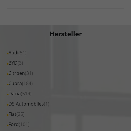
Hersteller
Alle
Audi
(51)
Fahrzeuge
Alle
BYD
(3)
von
Fahrzeuge
Alle
Citroen
(31)
Audi
von
Fahrzeuge
Alle
Cupra
(184)
anzeigen
BYD
von
Fahrzeuge
Alle
Dacia
(519)
anzeigen
Citroen
von
Fahrzeuge
Alle
DS Automobiles
(1)
anzeigen
Cupra
von
Fahrzeuge
Alle
Fiat
(25)
anzeigen
Dacia
von
Fahrzeuge
Alle
Ford
(101)
anzeigen
DS
von