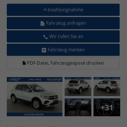
Inzahlungnahme
Fahrzeug anfragen
Wir rufen Sie an
Fahrzeug merken
PDF-Datei, Fahrzeugexposé drucken
+31