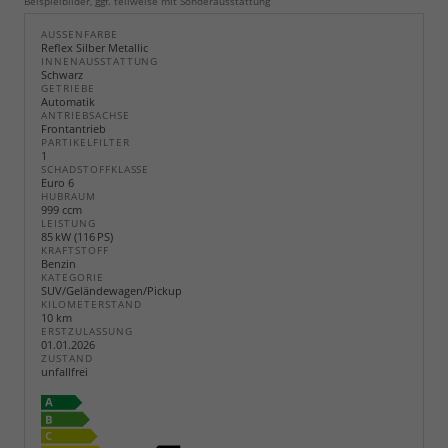
Beispielbilder, ggf. teilweise mit Sonderausstattung
AUSSENFARBE
Reflex Silber Metallic
INNENAUSSTATTUNG
Schwarz
GETRIEBE
Automatik
ANTRIEBSACHSE
Frontantrieb
PARTIKELFILTER
1
SCHADSTOFFKLASSE
Euro 6
HUBRAUM
999 ccm
LEISTUNG
85 kW (116 PS)
KRAFTSTOFF
Benzin
KATEGORIE
SUV/Geländewagen/Pickup
KILOMETERSTAND
10 km
ERSTZULASSUNG
01.01.2026
ZUSTAND
unfallfrei