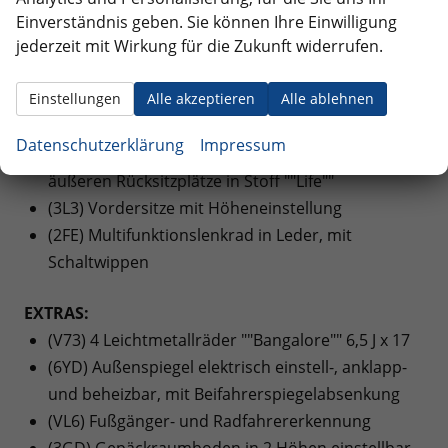
i-Size-kompatibel
Einverständnis geben. Sie können Ihre Einwilligung
(7P4) Lendenwirbelstützen vorn
jederzeit mit Wirkung für die Zukunft widerrufen.
(6E3) Mittelarmlehne vorne
(4I3) Schlüsselloses Schließ- und Startsystem
Einstellungen
Alle akzeptieren
Alle ablehnen
""Keyless Access"" ohne SAFE-Verriegelung
Datenschutzerklärung
Impressum
(N2H) Sitzmittelbahnen der Vordersitze und der
äußeren Rücksitzplätze in Stoff ""Life""
(3L3) Vordersitze mit Höheneinstellung
(2FE) Multifunktionslenkrad in Leder, mit
Schaltwippen
EXTRAS:
(V73) 4 Leichtmetallräder ""Bangalore"" 6,5 J x 17
(6YD) Außenspiegel elektrisch einstell-, anklapp-
und beheizbar, mit Beifahrerspiegelabsenkung
(VL6) Fußgänger- und Radfahrererkennung
(3GD) Gepäckraumboden in 2 Höhen einstellbar,