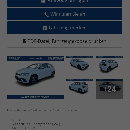
Fahrzeug anfragen
Wir rufen Sie an
Fahrzeug merken
PDF-Datei, Fahrzeugexposé drucken
+24
Beispielbilder, ggf. teilweise mit Sonderausstattung
GETRIEBE
Doppelkupplungsgetriebe (DSG)
ANTRIEBSACHSE