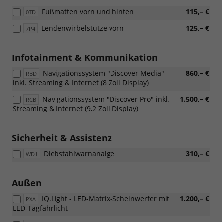
Fußmatten vorn und hinten
115,– €
0TD
Lendenwirbelstütze vorn
125,– €
7P4
Infotainment & Kommunikation
Navigationssystem "Discover Media"
860,– €
RBD
inkl. Streaming & Internet (8 Zoll Display)
Navigationssystem "Discover Pro" inkl.
1.500,– €
RCB
Streaming & Internet (9,2 Zoll Display)
Sicherheit & Assistenz
Diebstahlwarnanalge
310,– €
WD1
Außen
IQ.Light - LED-Matrix-Scheinwerfer mit
1.200,– €
PXA
LED-Tagfahrlicht