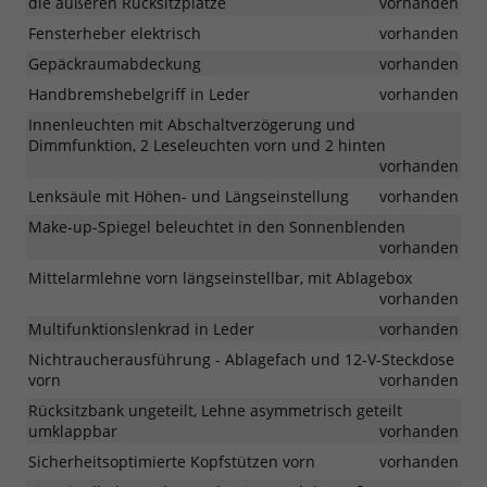
die äußeren Rücksitzplätze
vorhanden
Fensterheber elektrisch
vorhanden
Gepäckraumabdeckung
vorhanden
Handbremshebelgriff in Leder
vorhanden
Innenleuchten mit Abschaltverzögerung und
Dimmfunktion, 2 Leseleuchten vorn und 2 hinten
vorhanden
Lenksäule mit Höhen- und Längseinstellung
vorhanden
Make-up-Spiegel beleuchtet in den Sonnenblenden
vorhanden
Mittelarmlehne vorn längseinstellbar, mit Ablagebox
vorhanden
Multifunktionslenkrad in Leder
vorhanden
Nichtraucherausführung - Ablagefach und 12-V-Steckdose
vorn
vorhanden
Rücksitzbank ungeteilt, Lehne asymmetrisch geteilt
umklappbar
vorhanden
Sicherheitsoptimierte Kopfstützen vorn
vorhanden