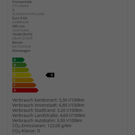
Frontantrieb
ZYLINDER
3
SCHADSTOFFKLASSE
Euro 6 EA
HUBRAUM
999 ccm
LEISTUNG
70 kW (95 PS)
KRAFTSTOFF
Benzin
KATEGORIE
Kleinwagen
Verbrauch kombiniert:
5,30 l/100km
Verbrauch Innenstadt:
6,80 l/100km
Verbrauch Stadtrand:
5,20 l/100km
Verbrauch Landstraße:
4,60 l/100km
Verbrauch Autobahn:
5,50 l/100km
CO
-Emissionen:
122,00 g/km
2
CO
-Klasse:
D
2