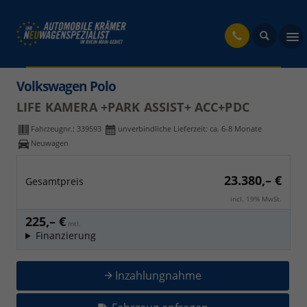
fahrzeug
Volkswagen Polo
LIFE KAMERA +PARK ASSIST+ ACC+PDC
Fahrzeugnr.:
339593
unverbindliche Lieferzeit: ca. 6-8 Monate
Neuwagen
23.380,– €
Gesamtpreis
incl. 19% MwSt.
225,– €
mtl.
Finanzierung
Inzahlungnahme