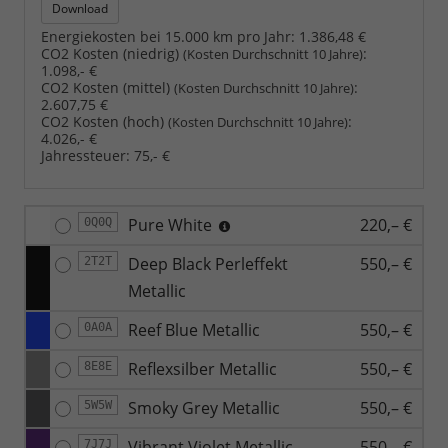
Download
Energiekosten bei 15.000 km pro Jahr:
1.386,48 €
CO2 Kosten (niedrig)
:
(Kosten Durchschnitt 10 Jahre)
1.098,- €
CO2 Kosten (mittel)
:
(Kosten Durchschnitt 10 Jahre)
2.607,75 €
CO2 Kosten (hoch)
:
(Kosten Durchschnitt 10 Jahre)
4.026,- €
Jahressteuer:
75,- €
Pure White
220,– €
0Q0Q
Deep Black Perleffekt
550,– €
2T2T
Metallic
Reef Blue Metallic
550,– €
0A0A
Reflexsilber Metallic
550,– €
8E8E
Smoky Grey Metallic
550,– €
5W5W
Vibrant Violet Metallic
550,– €
7J7J