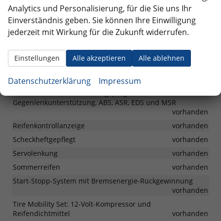
Analytics und Personalisierung, für die Sie uns Ihr
LED-Rückleuchten
vorhanden
Einverständnis geben. Sie können Ihre Einwilligung
Stoßfänger in Wagenfarbe, Kühlergrill mit Chromleiste
jederzeit mit Wirkung für die Zukunft widerrufen.
vorhanden
Einstellungen
Alle akzeptieren
Alle ablehnen
Räder & Technik
(Bereifung
vorhanden
15 Zoll Leichtmetallräder "Essex"
Datenschutzerklärung
Impressum
185/65
Elektronisches Stabilisierungsprogramm mit
R15)
Gegenlenkunterstützung, ABS, ASR, EDS und MSR
vorhanden
Reifenkontrollanzeige
vorhanden
Scheckheftgepflegt
vorhanden
Servolenkung
vorhanden
Sommerreifen
vorhanden
Start-Stopp-System mit Bremsenergie-Rückgewinnung
vorhanden
Tire Mobility Set: 12-Volt-Kompressor und
Reifendichtmittel
vorhanden