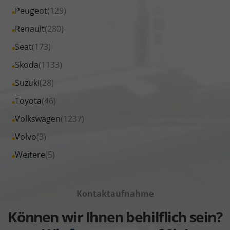
von
Fahrzeuge
Alle
Peugeot
(129)
anzeigen
Nissan
von
Fahrzeuge
Alle
Renault
(280)
anzeigen
Opel
von
Fahrzeuge
Alle
Seat
(173)
anzeigen
Peugeot
von
Fahrzeuge
Alle
Skoda
(1133)
anzeigen
Renault
von
Fahrzeuge
Alle
Suzuki
(28)
anzeigen
Seat
von
Fahrzeuge
Alle
Toyota
(46)
anzeigen
Skoda
von
Fahrzeuge
Alle
Volkswagen
(1237)
anzeigen
Suzuki
von
Fahrzeuge
Alle
Volvo
(3)
anzeigen
Toyota
von
Fahrzeuge
Alle
Weitere
(5)
anzeigen
Volkswagen
von
Fahrzeuge
anzeigen
Volvo
von
anzeigen
Kontaktaufnahme
Weitere
anzeigen
Können wir Ihnen behilflich sein?