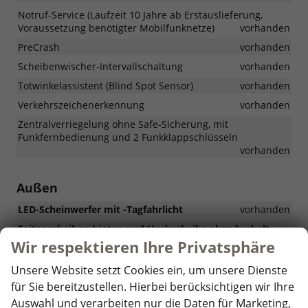
Notruf-Service (Laufzeit 10 Jahre ab Erstauslieferung,
Voraussetzung benötigter Mobilfunknetze)
vorhanden
PreCrash
vorhanden
Scheibenwischer-Intervallschaltung
vorhanden
Totwinkelassistent (Blind Spot Sensor)
vorhanden
Verkehrszeichenerkennung
vorhanden
Zentralverriegelung ohne Safe-Sicherung, mit
Funkfernbedienung und 2 Funkklappschlüsseln
vorhanden
Außen
LED-Scheinwerfer mit -Tagfahrlicht
vorhanden
Seitenscheiben hinten und Heckscheibe abgedunkelt
vorhanden
Wir respektieren Ihre Privatsphäre
Außenspiegelgehäuse und Türgriffe in Wagenfarbe
Unsere Website setzt Cookies ein, um unsere Dienste
vorhanden
für Sie bereitzustellen. Hierbei berücksichtigen wir Ihre
Frontscheibe in Verbundsicherheitsglas, wärmedämmend
Auswahl und verarbeiten nur die Daten für Marketing,
vorhanden