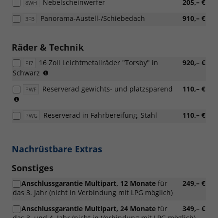
Nebelscheinwerfer
205,– €
8WH
Panorama-Austell-/Schiebedach
910,– €
3FB
Räder & Technik
16 Zoll Leichtmetallräder "Torsby" in
920,– €
PI7
(Bereifung
Schwarz
195/55
Reserverad gewichts- und platzsparend
110,– €
PWF
R16)
(15
Zoll)
Reserverad in Fahrbereifung, Stahl
110,– €
PWG
Nachrüstbare Extras
Sonstiges
Anschlussgarantie Multipart, 12 Monate
für
249,– €
das 3. Jahr (nicht in Verbindung mit LPG möglich)
Anschlussgarantie Multipart, 24 Monate
für
349,– €
das 3. und 4. Jahr (nicht in Verbindung mit LPG möglich)