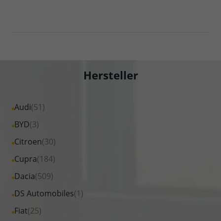
Hersteller
Alle
Audi
(51)
Fahrzeuge
Alle
BYD
(3)
von
Fahrzeuge
Alle
Citroen
(30)
Audi
von
Fahrzeuge
Alle
Cupra
(184)
anzeigen
BYD
von
Fahrzeuge
Alle
Dacia
(509)
anzeigen
Citroen
von
Fahrzeuge
Alle
DS Automobiles
(1)
anzeigen
Cupra
von
Fahrzeuge
Alle
Fiat
(25)
anzeigen
Dacia
von