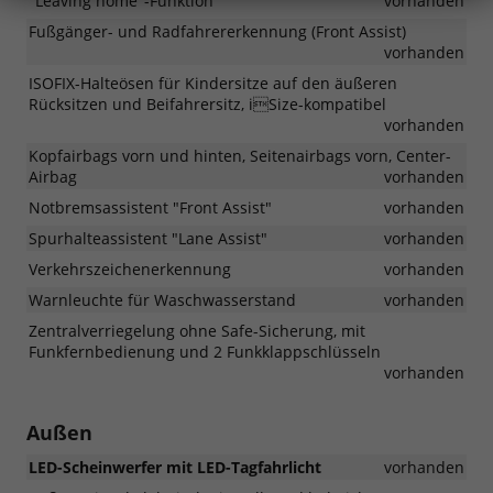
"Leaving home"-Funktion
vorhanden
Fußgänger- und Radfahrererkennung (Front Assist)
vorhanden
ISOFIX-Halteösen für Kindersitze auf den äußeren
Rücksitzen und Beifahrersitz, iSize-kompatibel
vorhanden
Kopfairbags vorn und hinten, Seitenairbags vorn, Center-
Airbag
vorhanden
Notbremsassistent "Front Assist"
vorhanden
Spurhalteassistent "Lane Assist"
vorhanden
Verkehrszeichenerkennung
vorhanden
Warnleuchte für Waschwasserstand
vorhanden
Zentralverriegelung ohne Safe-Sicherung, mit
Funkfernbedienung und 2 Funkklappschlüsseln
vorhanden
Außen
LED-Scheinwerfer mit LED-Tagfahrlicht
vorhanden