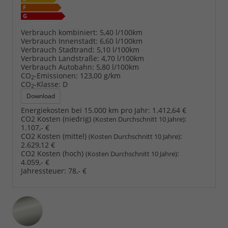
Verbrauch kombiniert:
5,40 l/100km
Verbrauch Innenstadt:
6,60 l/100km
Verbrauch Stadtrand:
5,10 l/100km
Verbrauch Landstraße:
4,70 l/100km
Verbrauch Autobahn:
5,80 l/100km
CO
-Emissionen:
123,00 g/km
2
CO
-Klasse:
D
2
Download
Energiekosten bei 15.000 km pro Jahr:
1.412,64 €
CO2 Kosten (niedrig)
:
(Kosten Durchschnitt 10 Jahre)
1.107,- €
CO2 Kosten (mittel)
:
(Kosten Durchschnitt 10 Jahre)
2.629,12 €
CO2 Kosten (hoch)
:
(Kosten Durchschnitt 10 Jahre)
4.059,- €
Jahressteuer:
78,- €