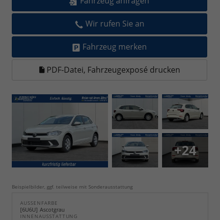
Fahrzeug anfragen
Wir rufen Sie an
Fahrzeug merken
PDF-Datei, Fahrzeugexposé drucken
+24
Beispielbilder, ggf. teilweise mit Sonderausstattung
AUSSENFARBE
6U6U
Ascotgrau
INNENAUSSTATTUNG