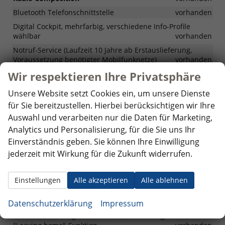
Bluetooth Telefonschnittstelle
vorhanden
Digital Cockpit, mehrfarbig, verschiedene Info-Profile
wählbar
vorhanden
Notruf-Service (Laufzeit 10 Jahre ab Erstauslieferung,
Voraussetzung benötigter Mobilfunknetze)
vorhanden
Vorbereitet für "We Connect" und "We Connect Plus" und
Wir respektieren Ihre Privatsphäre
"VW Connect Plus"
vorhanden
Unsere Website setzt Cookies ein, um unsere Dienste
für Sie bereitzustellen. Hierbei berücksichtigen wir Ihre
Sicherheit & Assistenz
Auswahl und verarbeiten nur die Daten für Marketing,
Einparkhilfe - Warnsignale bei Hindernissen im
Analytics und Personalisierung, für die Sie uns Ihr
Heckbereich
vorhanden
Einverständnis geben. Sie können Ihre Einwilligung
Geschwindigkeitsbegrenzer
vorhanden
jederzeit mit Wirkung für die Zukunft widerrufen.
Ablenkungs- und Müdigkeitserkennung
vorhanden
Airbag für Fahrer und Beifahrer, mit Beifahrerairbag-
Einstellungen
Alle akzeptieren
Alle ablehnen
Deaktivierung
vorhanden
Berganfahrassistent
vorhanden
Datenschutzerklärung
Impressum
Fahrlichtschaltung automatisch, mit "Coming home"- und