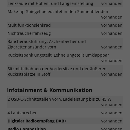
Lenksäule mit Höhen- und Längseinstellung
vorhanden
Make-up-Spiegel beleuchtet in den Sonnenblenden
vorhanden
Multifunktionslenkrad
vorhanden
Nichtraucherfahrzeug
vorhanden
Raucherausführung: Aschenbecher und
Zigarettenanzünder vorn
vorhanden
Rücksitzbank ungeteilt, Lehne ungeteilt umklappbar
vorhanden
Sitzmittelbahnen der Vordersitze und der äußeren
Rücksitzplätze in Stoff
vorhanden
Infotainment & Kommunikation
2 USB-C-Schnittstellen vorn, Ladeleistung bis zu 45 W
vorhanden
4 Lautsprecher
vorhanden
Digitaler Radioempfang DAB+
vorhanden
Radio Composition
vorhanden