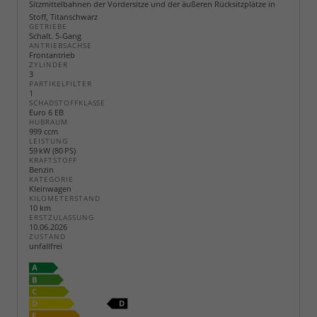
Sitzmittelbahnen der Vordersitze und der äußeren Rücksitzplätze in
Stoff, Titanschwarz
GETRIEBE
Schalt. 5-Gang
ANTRIEBSACHSE
Frontantrieb
ZYLINDER
3
PARTIKELFILTER
1
SCHADSTOFFKLASSE
Euro 6 EB
HUBRAUM
999 ccm
LEISTUNG
59 kW (80 PS)
KRAFTSTOFF
Benzin
KATEGORIE
Kleinwagen
KILOMETERSTAND
10 km
ERSTZULASSUNG
10.06.2026
ZUSTAND
unfallfrei