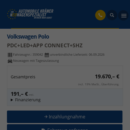
fahrzeug
Volkswagen Polo
PDC+LED+APP CONNECT+SHZ
Fahrzeugnr.:
359042
unverbindliche Lieferzeit:
06.09.2026
Neuwagen mit Tageszulassung
19.670,– €
Gesamtpreis
incl. 19% MwSt., Überführung.
191,– €
mtl.
Finanzierung
Inzahlungnahme