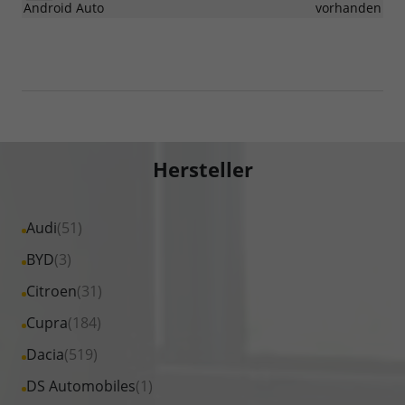
Android Auto
vorhanden
Hersteller
Alle
Audi
(51)
Fahrzeuge
Alle
BYD
(3)
von
Fahrzeuge
Alle
Citroen
(31)
Audi
von
Fahrzeuge
Alle
Cupra
(184)
anzeigen
BYD
von
Fahrzeuge
Alle
Dacia
(519)
anzeigen
Citroen
von
Fahrzeuge
Alle
DS Automobiles
(1)
anzeigen
Cupra
von