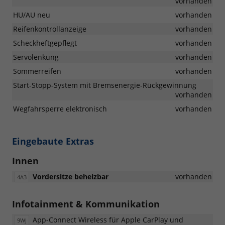
vorhanden
HU/AU neu
vorhanden
Reifenkontrollanzeige
vorhanden
Scheckheftgepflegt
vorhanden
Servolenkung
vorhanden
Sommerreifen
vorhanden
Start-Stopp-System mit Bremsenergie-Rückgewinnung
vorhanden
Wegfahrsperre elektronisch
vorhanden
Eingebaute Extras
Innen
Vordersitze beheizbar
vorhanden
4A3
Infotainment & Kommunikation
App-Connect Wireless für Apple CarPlay und
9WJ