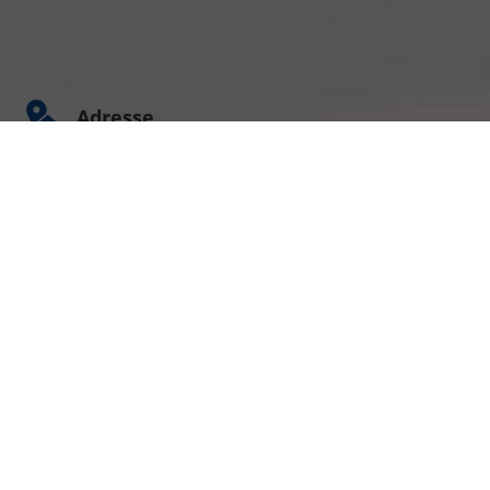
Adresse
Am Kümmerling 7
55294 Bodenheim
Ihre Anfahrt