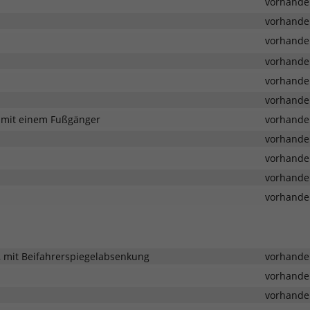
vorhande
vorhande
vorhande
vorhande
m
vorhande
achung
vorhande
g mit einem Fußgänger
hens
vorhande
vorhande
vorhande
ug
vorhande
vorhande
msung
ugs
r, mit Beifahrerspiegelabsenkung
vorhande
vorhande
vorhande
den