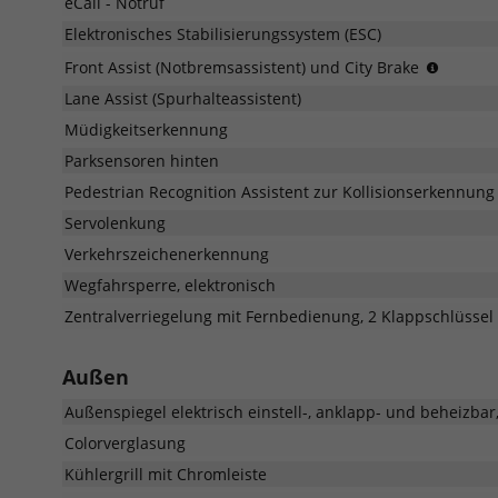
eCall - Notruf
Elektronisches Stabilisierungssystem (ESC)
City
Front Assist (Notbremsassistent) und City Brake
Brake
Lane Assist (Spurhalteassistent)
(Syste
zur
Müdigkeitserkennung
Überw
Parksensoren hinten
des
Pedestrian Recognition Assistent zur Kollisionserkennun
Gesche
vor
Servolenkung
dem
Verkehrszeichenerkennung
Fahrze
und
Wegfahrsperre, elektronisch
ein
Zentralverriegelung mit Fernbedienung, 2 Klappschlüssel
System
zur
Notbre
Außen
des
Fahrze
Außenspiegel elektrisch einstell-, anklapp- und beheizba
im
Colorverglasung
Falle
eines
Kühlergrill mit Chromleiste
drohen