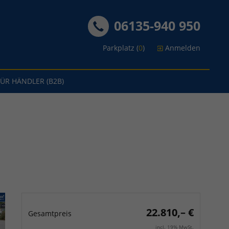
06135-940 950
Parkplatz (
0
)
Anmelden
FÜR HÄNDLER (B2B)
22.810,– €
Gesamtpreis
incl. 19% MwSt.