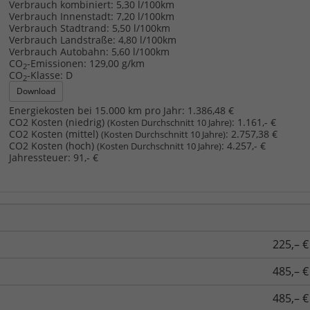
Verbrauch kombiniert:
5,30 l/100km
Verbrauch Innenstadt:
7,20 l/100km
Verbrauch Stadtrand:
5,50 l/100km
Verbrauch Landstraße:
4,80 l/100km
Verbrauch Autobahn:
5,60 l/100km
CO
-Emissionen:
129,00 g/km
2
CO
-Klasse:
D
2
Download
Energiekosten bei 15.000 km pro Jahr:
1.386,48 €
CO2 Kosten (niedrig)
:
1.161,- €
(Kosten Durchschnitt 10 Jahre)
CO2 Kosten (mittel)
:
2.757,38 €
(Kosten Durchschnitt 10 Jahre)
CO2 Kosten (hoch)
:
4.257,- €
(Kosten Durchschnitt 10 Jahre)
Jahressteuer:
91,- €
225,– €
485,– €
485,– €