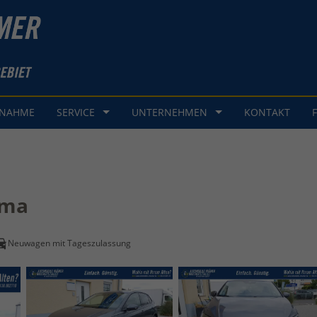
GNAHME
SERVICE
UNTERNEHMEN
KONTAKT
ima
Neuwagen mit Tageszulassung