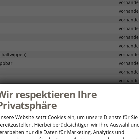
vorhande
vorhande
vorhande
vorhande
vorhande
vorhande
Schaltwippen)
vorhande
appbar
vorhande
vorhande
vorhande
vorhande
Wir respektieren Ihre
Privatsphäre
vorhande
nsere Website setzt Cookies ein, um unsere Dienste für Sie
ereitzustellen. Hierbei berücksichtigen wir Ihre Auswahl un
Apple CarPlay)
vorhande
erarbeiten nur die Daten für Marketing, Analytics und
vorhande