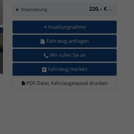
220,– €
Finanzierung
mtl.
Inzahlungnahme
Fahrzeug anfragen
Wir rufen Sie an
Fahrzeug merken
PDF-Datei, Fahrzeugexposé drucken