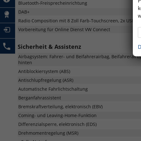
P
Bluetooth-Freisprecheinrichtung
k
DAB+
w
Radio Composition mit 8 Zoll Farb-Touchscreen, 2x USB Ty
Vorbereitung für Online Dienst VW Connect
Sicherheit & Assistenz
D
Airbagsystem: Fahrer- und Beifahrerairbag, Beifahrerairbg
hinten
Antiblockiersystem (ABS)
Antischlupfregelung (ASR)
Automatische Fahrlichtschaltung
Berganfahrassistent
Bremskraftverteilung, elektronisch (EBV)
Coming- und Leaving-Home-Funktion
Differenzialsperre, elektronisch (EDS)
Drehmomentregelung (MSR)