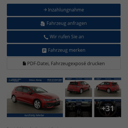
Inzahlungnahme
Fahrzeug anfragen
Wir rufen Sie an
Fahrzeug merken
PDF-Datei, Fahrzeugexposé drucken
+31