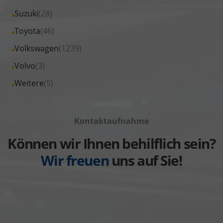
Renault
von
Fahrzeuge
Alle
Suzuki
(28)
anzeigen
Seat
von
Fahrzeuge
Alle
Toyota
(46)
anzeigen
Skoda
von
Fahrzeuge
Alle
Volkswagen
(1239)
anzeigen
Suzuki
von
Fahrzeuge
Alle
Volvo
(3)
anzeigen
Toyota
von
Fahrzeuge
Alle
Weitere
(5)
anzeigen
Volkswagen
von
Fahrzeuge
anzeigen
Volvo
von
anzeigen
Kontaktaufnahme
Weitere
anzeigen
Können wir Ihnen behilflich sein?
Wir freuen
uns auf Sie!