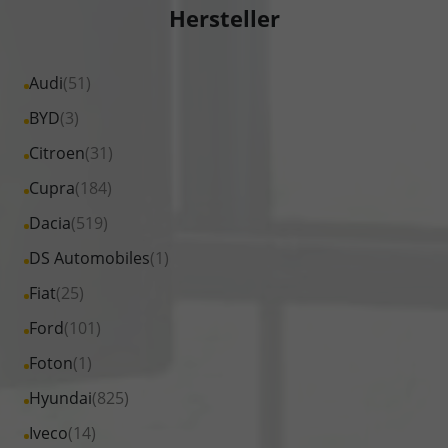
Hersteller
Alle
Audi
(51)
Fahrzeuge
Alle
BYD
(3)
von
Fahrzeuge
Alle
Citroen
(31)
Audi
von
Fahrzeuge
Alle
Cupra
(184)
anzeigen
BYD
von
Fahrzeuge
Alle
Dacia
(519)
anzeigen
Citroen
von
Fahrzeuge
Alle
DS Automobiles
(1)
anzeigen
Cupra
von
Fahrzeuge
Alle
Fiat
(25)
anzeigen
Dacia
von
Fahrzeuge
Alle
Ford
(101)
anzeigen
DS
von
Fahrzeuge
Alle
Foton
(1)
Automobiles
Fiat
von
Fahrzeuge
anzeigen
Alle
Hyundai
(825)
anzeigen
Ford
von
Fahrzeuge
Alle
Iveco
(14)
anzeigen
Foton