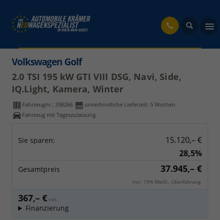
fahrzeug
Volkswagen Golf
2.0 TSI 195 kW GTI VIII DSG, Navi, Side,
IQ.Light, Kamera, Winter
Fahrzeugnr.:
358266
unverbindliche Lieferzeit:
5 Wochen
Fahrzeug mit Tageszulassung
15.120,– €
Sie sparen:
28,5%
37.945,– €
Gesamtpreis
incl. 19% MwSt., Überführung.
367,– €
mtl.
Finanzierung