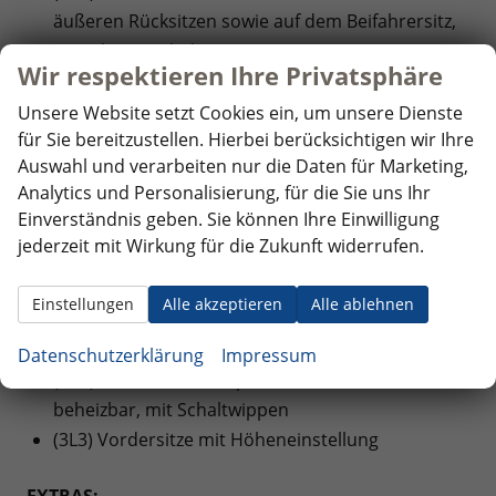
äußeren Rücksitzen sowie auf dem Beifahrersitz,
i-Size-kompatibel
Wir respektieren Ihre Privatsphäre
(KH7) 3-Zonen Klimaautomatik ""Air Care
Climatronic"" mit Bedienteil hinten und Aktiv-
Unsere Website setzt Cookies ein, um unsere Dienste
für Sie bereitzustellen. Hierbei berücksichtigen wir Ihre
Kombifilter
Auswahl und verarbeiten nur die Daten für Marketing,
(7P4) Lendenwirbelstützen vorn
Analytics und Personalisierung, für die Sie uns Ihr
(4K6) Schlüsselloses Schließ- und Startsystem
Einverständnis geben. Sie können Ihre Einwilligung
""Keyless Access"", mit berührungsloser Ver- und
jederzeit mit Wirkung für die Zukunft widerrufen.
Entriegelung, SAFE-Verriegelung
(N2T) Sitzmittelbahnen der Vordersitze und der
Einstellungen
Alle akzeptieren
Alle ablehnen
äußeren Rücksitzplätze in Stoff ""Scale Paper""
(6E3) Mittelarmlehne vorne
Datenschutzerklärung
Impressum
(2PT) Multifunktions-Sportlenkrad in Leder,
beheizbar, mit Schaltwippen
(3L3) Vordersitze mit Höheneinstellung
EXTRAS: