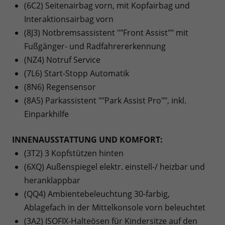
(6C2) Seitenairbag vorn, mit Kopfairbag und
Interaktionsairbag vorn
(8J3) Notbremsassistent ""Front Assist"" mit
Fußgänger- und Radfahrererkennung
(NZ4) Notruf Service
(7L6) Start-Stopp Automatik
(8N6) Regensensor
(8A5) Parkassistent ""Park Assist Pro"", inkl.
Einparkhilfe
INNENAUSSTATTUNG UND KOMFORT:
(3T2) 3 Kopfstützen hinten
(6XQ) Außenspiegel elektr. einstell-/ heizbar und
heranklappbar
(QQ4) Ambientebeleuchtung 30-farbig,
Ablagefach in der Mittelkonsole vorn beleuchtet
(3A2) ISOFIX-Halteösen für Kindersitze auf den