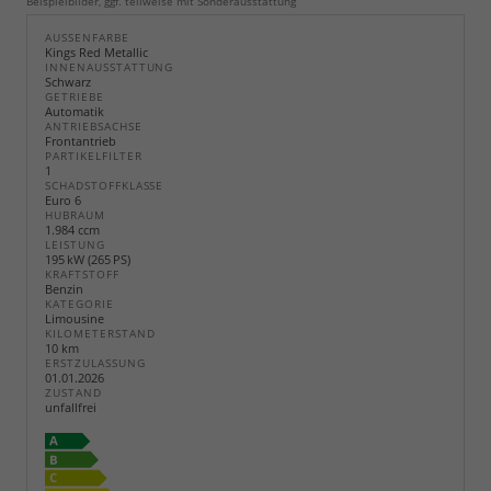
Beispielbilder, ggf. teilweise mit Sonderausstattung
AUSSENFARBE
Kings Red Metallic
INNENAUSSTATTUNG
Schwarz
GETRIEBE
Automatik
ANTRIEBSACHSE
Frontantrieb
PARTIKELFILTER
1
SCHADSTOFFKLASSE
Euro 6
HUBRAUM
1.984 ccm
LEISTUNG
195 kW (265 PS)
KRAFTSTOFF
Benzin
KATEGORIE
Limousine
KILOMETERSTAND
10 km
ERSTZULASSUNG
01.01.2026
ZUSTAND
unfallfrei