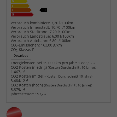
Verbrauch kombiniert:
7,20 l/100km
Verbrauch Innenstadt:
10,70 l/100km
Verbrauch Stadtrand:
7,20 l/100km
Verbrauch Landstraße:
6,00 l/100km
Verbrauch Autobahn:
6,80 l/100km
CO
-Emissionen:
163,00 g/km
2
CO
-Klasse:
F
2
Download
Energiekosten bei 15.000 km pro Jahr:
1.883,52 €
CO2 Kosten (niedrig)
:
(Kosten Durchschnitt 10 Jahre)
1.467,- €
CO2 Kosten (mittel)
:
(Kosten Durchschnitt 10 Jahre)
3.484,12 €
CO2 Kosten (hoch)
:
(Kosten Durchschnitt 10 Jahre)
5.379,- €
Jahressteuer:
197,- €