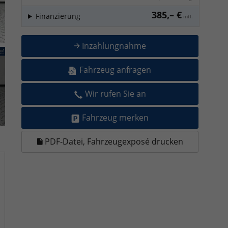
385,– €
Finanzierung
mtl.
Inzahlungnahme
Fahrzeug anfragen
Wir rufen Sie an
Fahrzeug merken
PDF-Datei, Fahrzeugexposé drucken