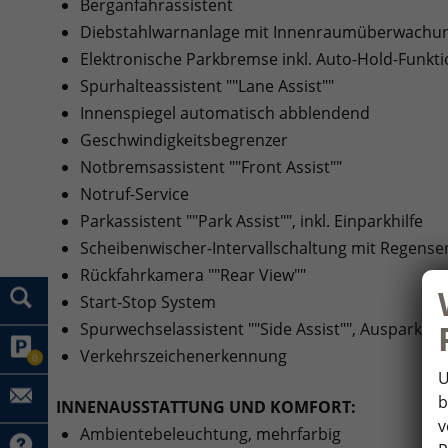
Berganfahrassistent
Diebstahlwarnanlage mit Innenraumüberwachun
Elektronische Parkbremse inkl. Auto-Hold-Funkt
Spurhalteassistent ""Lane Assist""
Innenspiegel automatisch abblendend
Geschwindigkeitsbegrenzer
Notbremsassistent ""Front Assist""
Notruf-Service
Parkassistent ""Park Assist"", inkl. Einparkhilfe
Scheibenwischer-Intervallschaltung mit Regense
Rückfahrkamera ""Rear View""
Start-Stop System
Spurwechselassistent ""Side Assist"", Ausparkas
Verkehrszeichenerkennung
0
U
b
INNENAUSSTATTUNG UND KOMFORT:
v
Ambientebeleuchtung, mehrfarbig