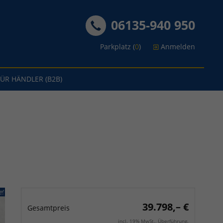
06135-940 950
Parkplatz (
0
)
Anmelden
FÜR HÄNDLER (B2B)
39.798,– €
Gesamtpreis
incl. 19% MwSt., Überführung.