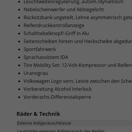
Leuchtweitenregulierung, autom./dynamisch
Nebelscheinwerfer und Abbiegelicht
Rücksitzbank ungeteilt, Lehne asymmetrisch gete
Reifendruckkontrollanzeige
Schalthebelknopf/-Griff in Alu
Seitenscheiben hinten und Heckscheibe abgedun
Sportfahrwerk
Sprachassistent IDA
Tire Mobility Set: 12-Volt-Kompressor und Reifen
Uranograu
Volkswagen Logo vorn, Leiste zwischen den Sche
Vorbereitung Alcohol Interlock
Vorderachs-Differenzialsperre
Räder & Technik
Externe Rollgeräuschklasse
Lautstärke externes Rollgeräusch der Reifen