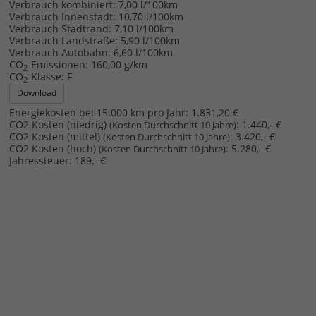
Verbrauch kombiniert:
7,00 l/100km
Verbrauch Innenstadt:
10,70 l/100km
Verbrauch Stadtrand:
7,10 l/100km
Verbrauch Landstraße:
5,90 l/100km
Verbrauch Autobahn:
6,60 l/100km
CO
-Emissionen:
160,00 g/km
2
CO
-Klasse:
F
2
Download
Energiekosten bei 15.000 km pro Jahr:
1.831,20 €
CO2 Kosten (niedrig)
:
1.440,- €
(Kosten Durchschnitt 10 Jahre)
CO2 Kosten (mittel)
:
3.420,- €
(Kosten Durchschnitt 10 Jahre)
CO2 Kosten (hoch)
:
5.280,- €
(Kosten Durchschnitt 10 Jahre)
Jahressteuer:
189,- €