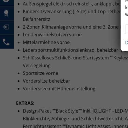
P
Außenspiegel elektrisch einstell-, anklapp-, behe
k
Kindersitzverankerung (I-Size) und Top Tether in 
w
Beifahrersitz
2-Zonen Klimaanlage vorne und eine 3. Zone im
Lendenwirbelstützen vorne
Mittelarmlehne vorne
D
Ledersportmultifunktionslenkrad, beheizbar mit 
Schlüsselloses Schließ- und Startsystem ""Keyles
Verriegelung
Sportsitze vorne
Vordersitze beheizbar
Vordersitze mit Höheneinstellung
EXTRAS:
Design-Paket ""Black Style"" inkl. IQ.LIGHT - LE
Blinkleuchte, Abbiege- und Schlechtwetterlicht
Fernlichtassistent ""Dynamic Light Assist, Innen