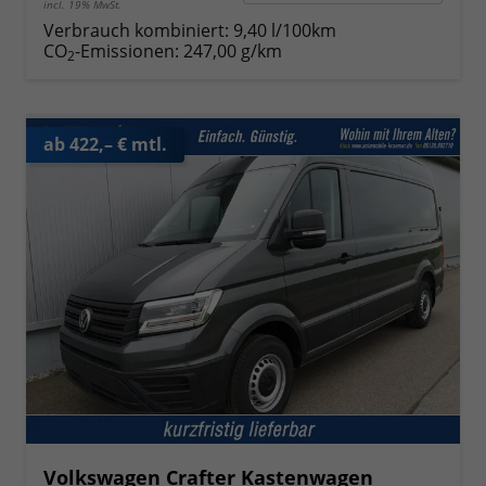
incl. 19% MwSt.
Verbrauch kombiniert:
9,40 l/100km
CO
-Emissionen:
247,00 g/km
2
ab 422,– € mtl.
Volkswagen Crafter Kastenwagen