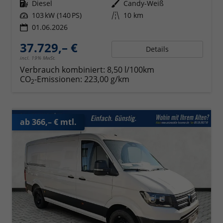
Kraftstoff
Diesel
Außenfarbe
Candy-Weiß
Leistung
103 kW (140 PS)
Kilometerstand
10 km
01.06.2026
37.729,– €
Details
incl. 19% MwSt.
Verbrauch kombiniert:
8,50 l/100km
CO
-Emissionen:
223,00 g/km
2
ab 366,– € mtl.