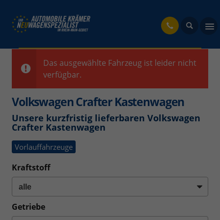
fahrzeug
Das ausgewählte Fahrzeug ist leider nicht
verfügbar.
Volkswagen Crafter Kastenwagen
Unsere kurzfristig lieferbaren Volkswagen
Crafter Kastenwagen
Vorlauffahrzeuge
Kraftstoff
Getriebe