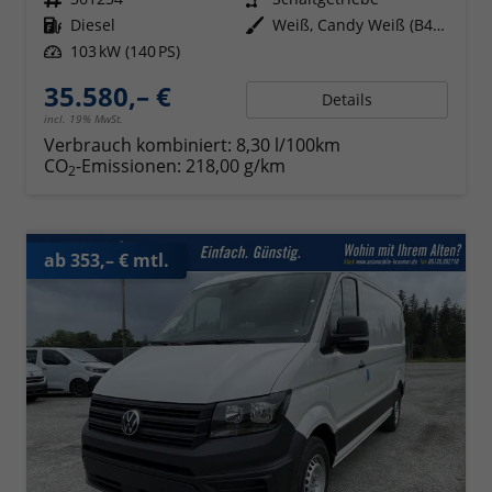
Kraftstoff
Diesel
Außenfarbe
Weiß, Candy Weiß (B4B4)
Leistung
103 kW (140 PS)
35.580,– €
Details
incl. 19% MwSt.
Verbrauch kombiniert:
8,30 l/100km
CO
-Emissionen:
218,00 g/km
2
ab 353,– € mtl.