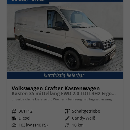
Volkswagen Crafter Kastenwagen
Kasten 35 mittellang FWD 2.0 TDI L3H2 ErgoActive AppCon
unverbindliche Lieferzeit:
5 Wochen
Fahrzeug mit Tageszulassung
Fahrzeugnr.
361112
Getriebe
Schaltgetriebe
Kraftstoff
Diesel
Außenfarbe
Candy-Weiß
Leistung
103 kW (140 PS)
Kilometerstand
10 km