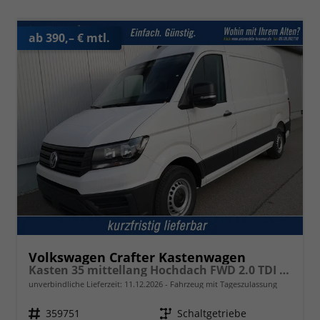
ab 390,– € mtl.
Volkswagen Crafter Kastenwagen
Kasten 35 mittellang Hochdach FWD 2.0 TDI L3H3 AHK Kamera 270 Grad App PDC GRA
unverbindliche Lieferzeit:
11.12.2026
Fahrzeug mit Tageszulassung
Fahrzeugnr.
359751
Getriebe
Schaltgetriebe