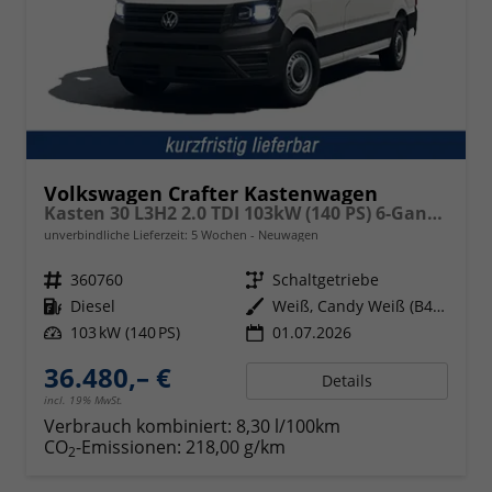
Volkswagen Crafter Kastenwagen
Kasten 30 L3H2 2.0 TDI 103kW (140 PS) 6-Gang-Schaltgetriebe
unverbindliche Lieferzeit:
5 Wochen
Neuwagen
Fahrzeugnr.
360760
Getriebe
Schaltgetriebe
Kraftstoff
Diesel
Außenfarbe
Weiß, Candy Weiß (B4B4)
Leistung
103 kW (140 PS)
01.07.2026
36.480,– €
Details
incl. 19% MwSt.
Verbrauch kombiniert:
8,30 l/100km
CO
-Emissionen:
218,00 g/km
2