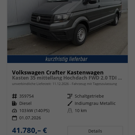
Volkswagen Crafter Kastenwagen
Kasten 35 mittellang Hochdach FWD 2.0 TDI L3H3 AHK Kamera 270 Grad App PDC GRA Heckscheiben
unverbindliche Lieferzeit:
11.12.2026
Fahrzeug mit Tageszulassung
Fahrzeugnr.
359754
Getriebe
Schaltgetriebe
Kraftstoff
Diesel
Außenfarbe
Indiumgrau Metallic
Leistung
103 kW (140 PS)
Kilometerstand
10 km
01.07.2026
41.780,– €
Details