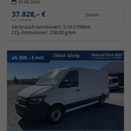
01.05.2026
37.828,– €
Details
incl. 19% MwSt.
Verbrauch kombiniert:
9,10 l/100km
CO
-Emissionen:
238,00 g/km
2
ab 368,– € mtl.