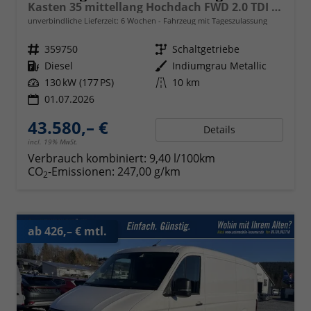
Kasten 35 mittellang Hochdach FWD 2.0 TDI L3H3 LED AHK Kamera 270 Grad App PDC GRA
unverbindliche Lieferzeit:
6 Wochen
Fahrzeug mit Tageszulassung
Fahrzeugnr.
359750
Getriebe
Schaltgetriebe
Kraftstoff
Diesel
Außenfarbe
Indiumgrau Metallic
Leistung
130 kW (177 PS)
Kilometerstand
10 km
01.07.2026
43.580,– €
Details
incl. 19% MwSt.
Verbrauch kombiniert:
9,40 l/100km
CO
-Emissionen:
247,00 g/km
2
ab 426,– € mtl.