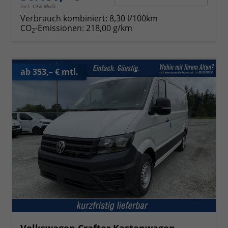
incl. 19% MwSt.
Verbrauch kombiniert:
8,30 l/100km
CO
-Emissionen:
218,00 g/km
2
ab 353,– € mtl.
Volkswagen Crafter Kastenwagen