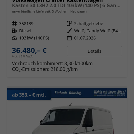
Kasten 30 L3H2 2.0 TDI 103kW (140 PS) 6-Gang-Schaltgetriebe
unverbindliche Lieferzeit:
5 Wochen
Neuwagen
Fahrzeugnr.
358139
Getriebe
Schaltgetriebe
Kraftstoff
Diesel
Außenfarbe
Weiß, Candy Weiß (B4B4)
Leistung
103 kW (140 PS)
01.07.2026
36.480,– €
Details
incl. 19% MwSt.
Verbrauch kombiniert:
8,30 l/100km
CO
-Emissionen:
218,00 g/km
2
ab 353,– € mtl.