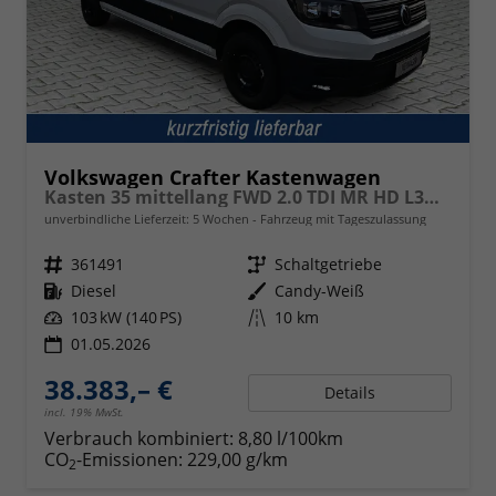
Volkswagen Crafter Kastenwagen
Kasten 35 mittellang FWD 2.0 TDI MR HD L3H3 ErgoActive
unverbindliche Lieferzeit:
5 Wochen
Fahrzeug mit Tageszulassung
Fahrzeugnr.
361491
Getriebe
Schaltgetriebe
Kraftstoff
Diesel
Außenfarbe
Candy-Weiß
Leistung
103 kW (140 PS)
Kilometerstand
10 km
01.05.2026
38.383,– €
Details
incl. 19% MwSt.
Verbrauch kombiniert:
8,80 l/100km
CO
-Emissionen:
229,00 g/km
2