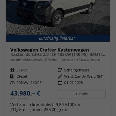
Volkswagen Crafter Kastenwagen
Kasten 35 L3H2 2.0 TDI 103kW (140 PS) 4MOTION 6-Gang-Schaltgetriebe
unverbindliche Lieferzeit:
5 Wochen
Fahrzeug mit Tageszulassung
Fahrzeugnr.
356471
Getriebe
Schaltgetriebe
Kraftstoff
Diesel
Außenfarbe
Weiß, Candy-Weiß (B4)
Leistung
103 kW (140 PS)
01.07.2025
43.980,– €
Details
incl. 19% MwSt.
Verbrauch kombiniert:
9,80 l/100km
CO
-Emissionen:
256,00 g/km
2