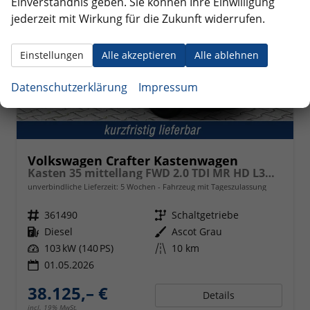
Einverständnis geben. Sie können Ihre Einwilligung
jederzeit mit Wirkung für die Zukunft widerrufen.
Einstellungen
Alle akzeptieren
Alle ablehnen
Datenschutzerklärung
Impressum
Volkswagen Crafter Kastenwagen
Kasten 35 mittellang FWD 2.0 TDI MR HD L3H3 ErgoActive
unverbindliche Lieferzeit:
5 Wochen
Fahrzeug mit Tageszulassung
Fahrzeugnr.
361490
Getriebe
Schaltgetriebe
Kraftstoff
Diesel
Außenfarbe
Ascot Grau
Leistung
103 kW (140 PS)
Kilometerstand
10 km
01.05.2026
38.125,– €
Details
incl. 19% MwSt.