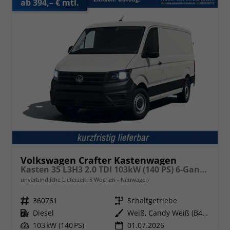
ab 394,– € mtl.
Volkswagen Crafter Kastenwagen
Kasten 35 L3H3 2.0 TDI 103kW (140 PS) 6-Gang-Schaltgetriebe
unverbindliche Lieferzeit:
5 Wochen
Neuwagen
Fahrzeugnr.
360761
Getriebe
Schaltgetriebe
Kraftstoff
Diesel
Außenfarbe
Weiß, Candy Weiß (B4B4)
Leistung
103 kW (140 PS)
01.07.2026