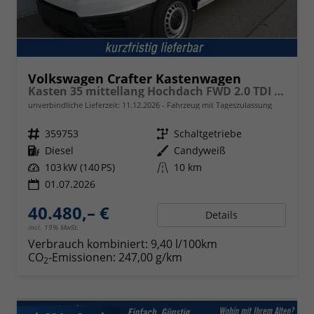
Volkswagen Crafter Kastenwagen
Kasten 35 mittellang Hochdach FWD 2.0 TDI L3H3 AHK Kamera 270 Grad App PDC GRA Scheiben
unverbindliche Lieferzeit:
11.12.2026
Fahrzeug mit Tageszulassung
Fahrzeugnr.
359753
Getriebe
Schaltgetriebe
Kraftstoff
Diesel
Außenfarbe
Candyweiß
Leistung
103 kW (140 PS)
Kilometerstand
10 km
01.07.2026
40.480,– €
Details
incl. 19% MwSt.
Verbrauch kombiniert:
9,40 l/100km
CO
-Emissionen:
247,00 g/km
2