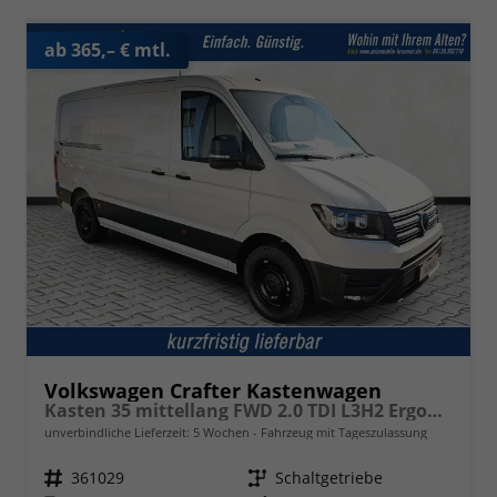
ab 365,– € mtl.
Volkswagen Crafter Kastenwagen
Kasten 35 mittellang FWD 2.0 TDI L3H2 ErgoActive AppCon
unverbindliche Lieferzeit:
5 Wochen
Fahrzeug mit Tageszulassung
Fahrzeugnr.
361029
Getriebe
Schaltgetriebe