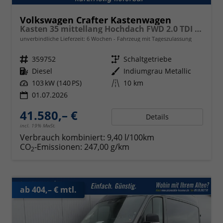
Volkswagen Crafter Kastenwagen
Kasten 35 mittellang Hochdach FWD 2.0 TDI L3H3 AHK Kamera 270 Grad App PDC GRA
unverbindliche Lieferzeit:
6 Wochen
Fahrzeug mit Tageszulassung
Fahrzeugnr.
359752
Getriebe
Schaltgetriebe
Kraftstoff
Diesel
Außenfarbe
Indiumgrau Metallic
Leistung
103 kW (140 PS)
Kilometerstand
10 km
01.07.2026
41.580,– €
Details
incl. 19% MwSt.
Verbrauch kombiniert:
9,40 l/100km
CO
-Emissionen:
247,00 g/km
2
ab 404,– € mtl.