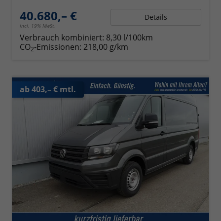
40.680,– €
Details
incl. 19% MwSt.
Verbrauch kombiniert:
8,30 l/100km
CO
-Emissionen:
218,00 g/km
2
ab 403,– € mtl.