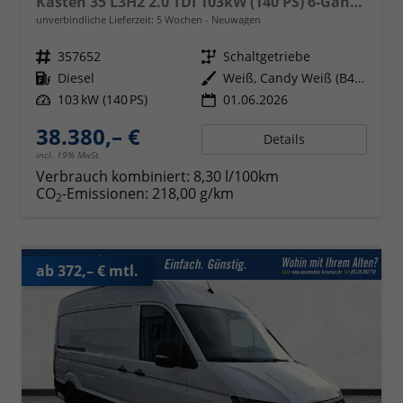
Kasten 35 L3H2 2.0 TDI 103kW (140 PS) 6-Gang-Schaltgetriebe
unverbindliche Lieferzeit:
5 Wochen
Neuwagen
Fahrzeugnr.
357652
Getriebe
Schaltgetriebe
Kraftstoff
Diesel
Außenfarbe
Weiß, Candy Weiß (B4B4)
Leistung
103 kW (140 PS)
01.06.2026
38.380,– €
Details
incl. 19% MwSt.
Verbrauch kombiniert:
8,30 l/100km
CO
-Emissionen:
218,00 g/km
2
ab 372,– € mtl.