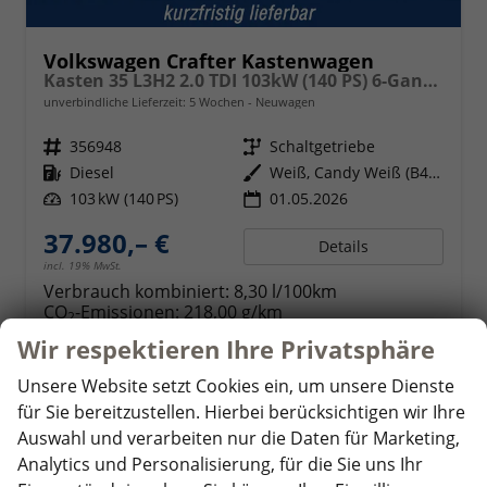
Volkswagen Crafter Kastenwagen
Kasten 35 L3H2 2.0 TDI 103kW (140 PS) 6-Gang-Schaltgetriebe
unverbindliche Lieferzeit:
5 Wochen
Neuwagen
Fahrzeugnr.
356948
Getriebe
Schaltgetriebe
Kraftstoff
Diesel
Außenfarbe
Weiß, Candy Weiß (B4B4)
Leistung
103 kW (140 PS)
01.05.2026
37.980,– €
Details
incl. 19% MwSt.
Verbrauch kombiniert:
8,30 l/100km
CO
-Emissionen:
218,00 g/km
2
Wir respektieren Ihre Privatsphäre
Unsere Website setzt Cookies ein, um unsere Dienste
ab 369,– € mtl.
für Sie bereitzustellen. Hierbei berücksichtigen wir Ihre
Auswahl und verarbeiten nur die Daten für Marketing,
Analytics und Personalisierung, für die Sie uns Ihr