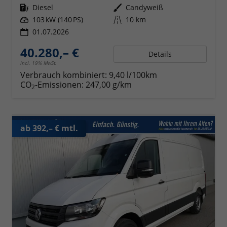
Kraftstoff
Diesel
Außenfarbe
Candyweiß
Leistung
103 kW (140 PS)
Kilometerstand
10 km
01.07.2026
40.280,– €
Details
incl. 19% MwSt.
Verbrauch kombiniert:
9,40 l/100km
CO
-Emissionen:
247,00 g/km
2
ab 392,– € mtl.