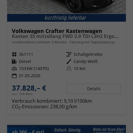
Volkswagen Crafter Kastenwagen
Kasten 35 mittellang FWD 2.0 TDI L3H2 ErgoActive AppCon
unverbindliche Lieferzeit:
5 Wochen
Fahrzeug mit Tageszulassung
Fahrzeugnr.
361111
Getriebe
Schaltgetriebe
Kraftstoff
Diesel
Außenfarbe
Candy-Weiß
Leistung
103 kW (140 PS)
Kilometerstand
10 km
01.05.2026
37.828,– €
Details
incl. 19% MwSt.
Verbrauch kombiniert:
9,10 l/100km
CO
-Emissionen:
238,00 g/km
2
ab 366,– € mtl.