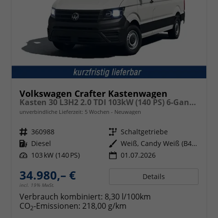
Volkswagen Crafter Kastenwagen
Kasten 30 L3H2 2.0 TDI 103kW (140 PS) 6-Gang-Schaltgetriebe
unverbindliche Lieferzeit:
5 Wochen
Neuwagen
Fahrzeugnr.
360988
Getriebe
Schaltgetriebe
Kraftstoff
Diesel
Außenfarbe
Weiß, Candy Weiß (B4B4)
Leistung
103 kW (140 PS)
01.07.2026
34.980,– €
Details
incl. 19% MwSt.
Verbrauch kombiniert:
8,30 l/100km
CO
-Emissionen:
218,00 g/km
2