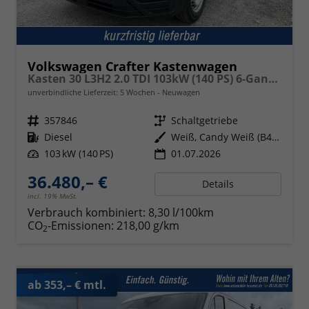
Volkswagen Crafter Kastenwagen
Kasten 30 L3H2 2.0 TDI 103kW (140 PS) 6-Gang-Schaltgetriebe
unverbindliche Lieferzeit:
5 Wochen
Neuwagen
Fahrzeugnr.
357846
Getriebe
Schaltgetriebe
Kraftstoff
Diesel
Außenfarbe
Weiß, Candy Weiß (B4B4)
Leistung
103 kW (140 PS)
01.07.2026
36.480,– €
Details
incl. 19% MwSt.
Verbrauch kombiniert:
8,30 l/100km
CO
-Emissionen:
218,00 g/km
2
ab 353,– € mtl.