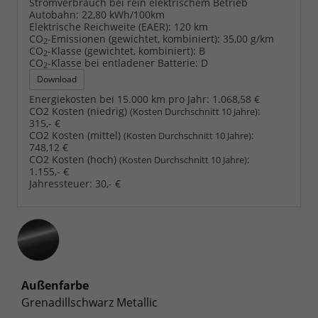
Stromverbrauch bei rein elektrischem Betrieb
Autobahn:
22,80 kWh/100km
Elektrische Reichweite (EAER):
120 km
CO
-Emissionen (gewichtet, kombiniert):
35,00 g/km
2
CO
-Klasse (gewichtet, kombiniert):
B
2
CO
-Klasse bei entladener Batterie:
D
2
Download
Energiekosten bei 15.000 km pro Jahr:
1.068,58 €
CO2 Kosten (niedrig)
:
(Kosten Durchschnitt 10 Jahre)
315,- €
CO2 Kosten (mittel)
:
(Kosten Durchschnitt 10 Jahre)
748,12 €
CO2 Kosten (hoch)
:
(Kosten Durchschnitt 10 Jahre)
1.155,- €
Jahressteuer:
30,- €
Außenfarbe
Grenadillschwarz Metallic