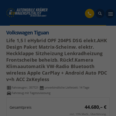
fahrzeug
Volkswagen Tiguan
Life 1,5 l eHybrid OPF 204PS DSG elekt.AHK
Design Paket Matrix-Scheinw. elektr.
Heckklappe Sitzheizung Lenkradheizung
Frontscheibe beheizb. Rückf.Kamera
Klimaautomatik VW-Radio Bluetooth
wireless Apple CarPlay + Android Auto PDC
v+h ACC 2xKeyless
Fahrzeugnr.:
357721
unverbindliche Lieferzeit:
14 Tage
Fahrzeug mit Tageszulassung
44.680,– €
Gesamtpreis
incl. 19% MwSt., Überführung.