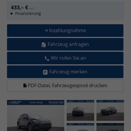
433,– €
mtl.
Finanzierung
Inzahlungnahme
Fahrzeug anfragen
Wir rufen Sie an
Fahrzeug merken
PDF-Datei, Fahrzeugexposé drucken