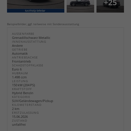
+25
Beispielbilder, ggf. teilweise mit Sonderausstattung
AUSSENFARBE
Grenadillschwarz Metallic
INNENAUSSTATTUNG
Andere
GETRIEBE
Automatik
ANTRIEBSACHSE
Frontantrieb
SCHADSTOFFKLASSE
Euro 6
HUBRAUM
1.498 ccm
LEISTUNG
150 kW (204 PS)
KRAFTSTOFF
Hybrid Benzin
KATEGORIE
SUV/Geländewagen/Pickup
KILOMETERSTAND
2 km
ERSTZULASSUNG
15.06.2026
ZUSTAND
unfallfrei