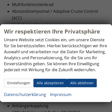
Multifunktionslenkrad
Abstandstempomat / Adaptive Cruise Control
(ACC)
Verkehrszeichenerkennung
Wir respektieren Ihre Privatsphäre
Müdigkeitserkennung
Toter Winkel Assistent
Unsere Website setzt Cookies ein, um unsere Dienste
Dynamischer Anfahrassistent
für Sie bereitzustellen. Hierbei berücksichtigen wir Ihre
Auswahl und verarbeiten nur die Daten für Marketing,
Spurhalteassistent (Lane Assist)
Analytics und Personalisierung, für die Sie uns Ihr
Umfeldbeobachtungssystem (Front Assist)
Einverständnis geben. Sie können Ihre Einwilligung
Außenspiegel: elektrisch, beheizbar, elektrisch
jederzeit mit Wirkung für die Zukunft widerrufen.
anklappbar
Dachreling Chrom
Einstellungen
Alle akzeptieren
Alle ablehnen
Heckklappe elektrisch
Rückfahrkamera
Datenschutzerklärung
Impressum
Parksensoren vorne + hinten
Anhängerkupplung