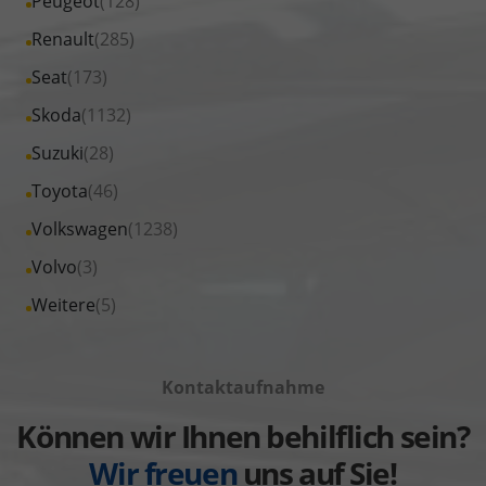
Alle
Peugeot
(128)
anzeigen
Nissan
von
Fahrzeuge
Alle
Renault
(285)
anzeigen
Opel
von
Fahrzeuge
Alle
Seat
(173)
anzeigen
Peugeot
von
Fahrzeuge
Alle
Skoda
(1132)
anzeigen
Renault
von
Fahrzeuge
Alle
Suzuki
(28)
anzeigen
Seat
von
Fahrzeuge
Alle
Toyota
(46)
anzeigen
Skoda
von
Fahrzeuge
Alle
Volkswagen
(1238)
anzeigen
Suzuki
von
Fahrzeuge
Alle
Volvo
(3)
anzeigen
Toyota
von
Fahrzeuge
Alle
Weitere
(5)
anzeigen
Volkswagen
von
Fahrzeuge
anzeigen
Volvo
von
anzeigen
Kontaktaufnahme
Weitere
anzeigen
Können wir Ihnen behilflich sein?
Wir freuen
uns auf Sie!