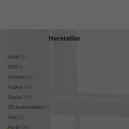
Hersteller
Alle
Audi
(51)
Fahrzeuge
Alle
BYD
(3)
von
Fahrzeuge
Alle
Citroen
(30)
Audi
von
Fahrzeuge
Alle
Cupra
(183)
anzeigen
BYD
von
Fahrzeuge
Alle
Dacia
(509)
anzeigen
Citroen
von
Fahrzeuge
Alle
DS Automobiles
(1)
anzeigen
Cupra
von
Fahrzeuge
Alle
Fiat
(27)
anzeigen
Dacia
von
Fahrzeuge
Alle
Ford
(104)
anzeigen