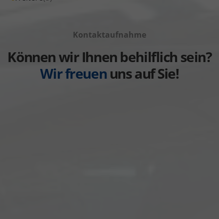
Volkswagen
von
Fahrzeuge
anzeigen
Volvo
von
anzeigen
Kontaktaufnahme
Weitere
anzeigen
Können wir Ihnen behilflich sein?
Wir freuen
uns auf Sie!