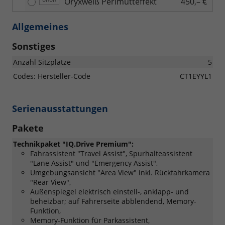
Oryxweiß Perlmutteffekt
450,– €
Allgemeines
Sonstiges
Anzahl Sitzplätze
5
Codes: Hersteller-Code
CT1EYYL1
Serienausstattungen
Pakete
Technikpaket "IQ.Drive Premium":
Fahrassistent "Travel Assist", Spurhalteassistent
"Lane Assist" und "Emergency Assist",
Umgebungsansicht "Area View" inkl. Rückfahrkamera
"Rear View",
Außenspiegel elektrisch einstell-, anklapp- und
beheizbar; auf Fahrerseite abblendend, Memory-
Funktion,
Memory-Funktion für Parkassistent,