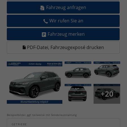
Fahrzeug anfragen
Wir rufen Sie an
Fahrzeug merken
PDF-Datei, Fahrzeugexposé drucken
+20
Beispielbilder, ggf. teilweise mit Sonderausstattung
GETRIEBE