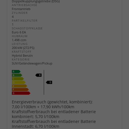
Doppelkupplungsgetriebe (DSG)
ANTRIEBSACHSE
Frontantrieb
ZYLINDER
4
PARTIKELFILTER
1
SCHADSTOFFKLASSE
Euro 6 EA
HUBRAUM
1.498 ccm
LEISTUNG
200 kW (272 PS)
KRAFTSTOFF
Hybrid Benzin
KATEGORIE
SUV/Geländewagen/Pickup
Energieverbrauch (gewichtet, kombiniert):
7,00 l/100km + 17,90 kWh/100km
Kraftstoffverbrauch bei entladener Batterie
kombiniert:
5,70 l/100km
Kraftstoffverbrauch bei entladener Batterie
Innenstadt:
6,70 l/100km