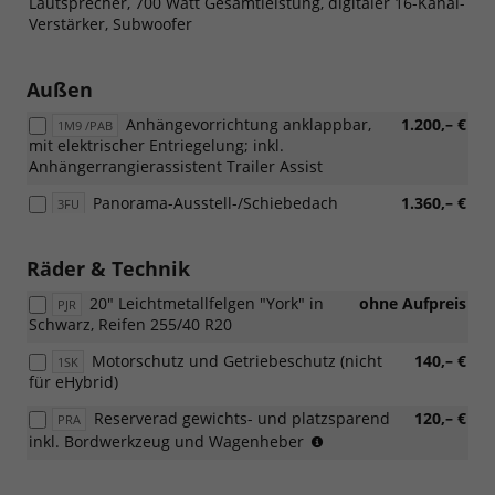
Lautsprecher, 700 Watt Gesamtleistung, digitaler 16-Kanal-
Verstärker, Subwoofer
Außen
Anhängevorrichtung anklappbar,
1.200,– €
1M9 /PAB
mit elektrischer Entriegelung; inkl.
Anhängerrangierassistent Trailer Assist
Panorama-Ausstell-/Schiebedach
1.360,– €
3FU
Räder & Technik
20" Leichtmetallfelgen "York" in
ohne Aufpreis
PJR
Schwarz, Reifen 255/40 R20
Motorschutz und Getriebeschutz (nicht
140,– €
1SK
für eHybrid)
Reserverad gewichts- und platzsparend
120,– €
PRA
(Nicht
inkl. Bordwerkzeug und Wagenheber
für
eHybrid)