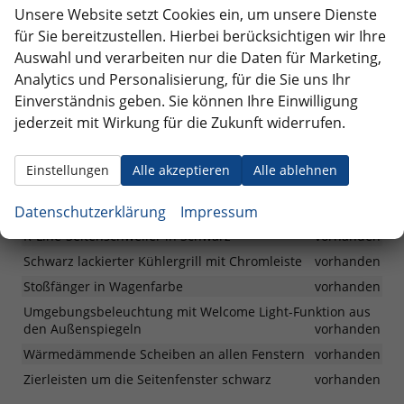
Unsere Website setzt Cookies ein, um unsere Dienste
vorhanden
für Sie bereitzustellen. Hierbei berücksichtigen wir Ihre
Chromleisten an den Seitenfenstern
vorhanden
Auswahl und verarbeiten nur die Daten für Marketing,
Dachreling in Silber
vorhanden
Analytics und Personalisierung, für die Sie uns Ihr
Fahrlichtschaltung automatisch, mit LED-Tagfahrlicht
Einverständnis geben. Sie können Ihre Einwilligung
sowie Begrüßungs- und Verabschiedungslicht
vorhanden
jederzeit mit Wirkung für die Zukunft widerrufen.
Front- und Heckstoßfänger im R-Line-Design
vorhanden
LED-Rückleuchten
vorhanden
Einstellungen
Alle akzeptieren
Alle ablehnen
Lufteinlass mit Chromleiste
vorhanden
Datenschutzerklärung
Impressum
R-Line-Logo auf Kühlergrill und Vordertüren
vorhanden
R-Line-Seitenschweller in Schwarz
vorhanden
Schwarz lackierter Kühlergrill mit Chromleiste
vorhanden
Stoßfänger in Wagenfarbe
vorhanden
Umgebungsbeleuchtung mit Welcome Light-Funktion aus
den Außenspiegeln
vorhanden
Wärmedämmende Scheiben an allen Fenstern
vorhanden
Zierleisten um die Seitenfenster schwarz
vorhanden