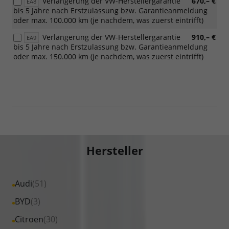
Verlängerung der VW-Herstellergarantie
670,– €
EA8
bis 5 Jahre nach Erstzulassung bzw. Garantieanmeldung
oder max. 100.000 km (je nachdem, was zuerst eintrifft)
Verlängerung der VW-Herstellergarantie
910,– €
EA9
bis 5 Jahre nach Erstzulassung bzw. Garantieanmeldung
oder max. 150.000 km (je nachdem, was zuerst eintrifft)
Hersteller
Alle
Audi
(51)
Fahrzeuge
Alle
BYD
(3)
von
Fahrzeuge
Alle
Citroen
(30)
Audi
von