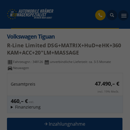
fahrzeug
Volkswagen Tiguan
R-Line Limited DSG+MATRIX+HuD+eHK+360
KAM+ACC+20"LM+MASSAGE
Fahrzeugnr.:
348126
unverbindliche Lieferzeit: ca. 3-5 Monate
Neuwagen
47.490,– €
Gesamtpreis
incl. 19% MwSt.
460,– €
mtl.
Finanzierung
Inzahlungnahme