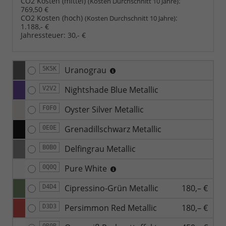
CO2 Kosten (mittel)
:
(Kosten Durchschnitt 10 Jahre)
769,50 €
CO2 Kosten (hoch)
:
(Kosten Durchschnitt 10 Jahre)
1.188,- €
Jahressteuer:
30,- €
Uranograu
5K5K
Nightshade Blue Metallic
V2V2
Oyster Silver Metallic
F0F0
Grenadillschwarz Metallic
0E0E
Delfingrau Metallic
B0B0
Pure White
0Q0Q
Cipressino-Grün Metallic
180,– €
D4D4
Persimmon Red Metallic
180,– €
D3D3
0R0R