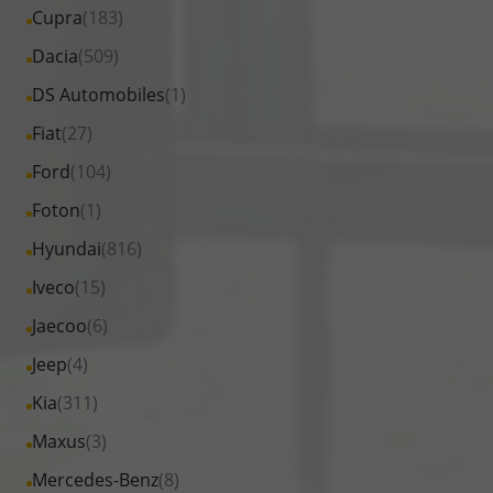
Fahrzeuge
Alle
Cupra
(183)
anzeigen
BYD
von
Fahrzeuge
Alle
Dacia
(509)
anzeigen
Citroen
von
Fahrzeuge
Alle
DS Automobiles
(1)
anzeigen
Cupra
von
Fahrzeuge
Alle
Fiat
(27)
anzeigen
Dacia
von
Fahrzeuge
Alle
Ford
(104)
anzeigen
DS
von
Fahrzeuge
Alle
Foton
(1)
Automobiles
Fiat
von
Fahrzeuge
anzeigen
Alle
Hyundai
(816)
anzeigen
Ford
von
Fahrzeuge
Alle
Iveco
(15)
anzeigen
Foton
von
Fahrzeuge
Alle
Jaecoo
(6)
anzeigen
Hyundai
von
Fahrzeuge
Alle
Jeep
(4)
anzeigen
Iveco
von
Fahrzeuge
Alle
Kia
(311)
anzeigen
Jaecoo
von
Fahrzeuge
Alle
Maxus
(3)
anzeigen
Jeep
von
Fahrzeuge
Alle
Mercedes-Benz
(8)
anzeigen
Kia