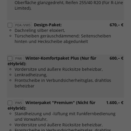
Oberfläche glanzgedreht, Reifen 255/40 R20 (Für R-Line
Limited),
Design-Paket:
670,– €
PDA /VW5
Dachreling silber eloxiert,
Türscheiben geräuschdämmend; Seitenscheiben
hinten und Heckscheibe abgedunkelt
Winter-Komfortpaket Plus (Nur für
600,– €
PW6
eHybrid):
Vordersitze und äußere Rücksitze beheizbar,
Lenkradheizung,
Frontscheibe in Verbundsicherheitsglas, drahtlos
beheizbar
Winterpaket "Premium" (Nicht für
1.600,– €
PW5
eHybrid):
Standheizung und -lüftung mit Funkfernbedienung
und Vorwahluhr,
Vordersitze und äußere Rücksitze beheizbar,
Frontscheibe in Verbundsicherheitsglas, drahtlos