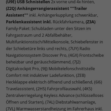
(U9E) USB Schnistellen
2x vorne und 4x hinten,
(Z2Q) Anhängerrangierassistent ""Trailer
Assistent""
inkl. Anhängerkupplung schwenkbar,
Parklenkassistent inkl.
Rückfahrkamera
, (Z3A)
Family-Paket: Schubladen unter den Sitzen im
Fahrgastraum und 2 Abfallbehälter,
Multifunktionstisch/Mittelkonsole, Schiebefenster in
der Schiebetüre links und rechts, (7UY) Radio
Navigationssystem Discover Pro, (4GX) Frontscheibe
beheizbar und geräuschdämmend, (7J2)
Digitalcockpit Pro, (9IJ) Mobiltelefonschnittstelle
Comfort mit induktiver Ladefunktion, (ZEB)
Heckklappe elektrisch öffnend und schließend, (6I6)
Travelassistent, (2H5) Fahrprofilauswahl, (4K5)
Zentralverriegelung Keyless Advance (schlüsselloses
Öffnen und Starten), (7AL) Diebstahlwarnanlage,
(7VL) Warmwasserstandheizung im Fahrerhaus inkl.