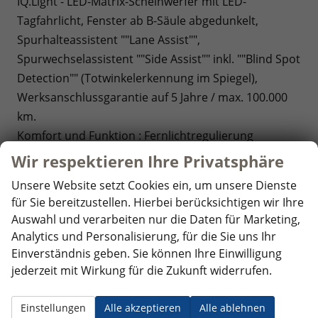
IQ.Light - LED-Matrix-Scheinwerfer mit LED-
Tagfahrlicht, Fenster ab B-Säule abgedunkelt,
Spurhalteassistent ""Lane Assist"",
Spurwechselassistent ""Side Assist"" inkl. ""Blind Spot
Detection"" (Totwinkelerkennung im Spiegel),
Werksanschlussgarantie auf 5 Jahre / max. 100.000
km.
Komfort und Funktion : Fernlichtregulierung
""Dynamic Light Assist"", Innenspiegel automatisch
Wir respektieren Ihre Privatsphäre
abblendbar, Regensensor, ""Coming Home"" und
Unsere Website setzt Cookies ein, um unsere Dienste
""Leaving Home""-Funktion,
für Sie bereitzustellen. Hierbei berücksichtigen wir Ihre
Multifunktionslederlenkrad mit Schaltwippen,
Auswahl und verarbeiten nur die Daten für Marketing,
Schiebtüren links und rechts, Höhenverstellbare
Analytics und Personalisierung, für die Sie uns Ihr
Vordersitze,
Einverständnis geben. Sie können Ihre Einwilligung
Optik: Außenspiegelgehäuse und Scheinwerferleiste
jederzeit mit Wirkung für die Zukunft widerrufen.
in Schwarz, Bodenbelag im Fahrgastraum
Teppichboden, Dekoreinlagen ""Scale Light Grey"",
Einstellungen
Alle akzeptieren
Alle ablehnen