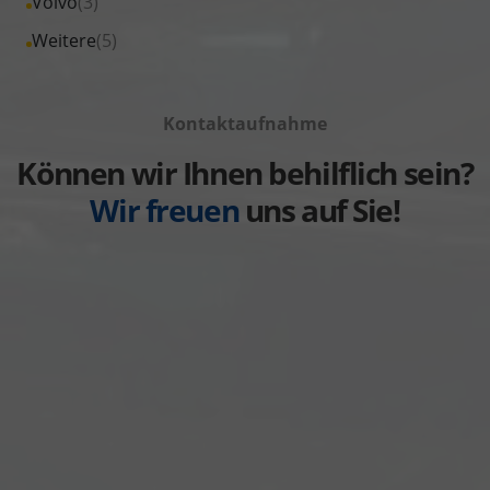
Alle
Volvo
(3)
anzeigen
Toyota
von
Fahrzeuge
Alle
Weitere
(5)
anzeigen
Volkswagen
von
Fahrzeuge
anzeigen
Volvo
von
anzeigen
Kontaktaufnahme
Weitere
anzeigen
Können wir Ihnen behilflich sein?
Wir freuen
uns auf Sie!