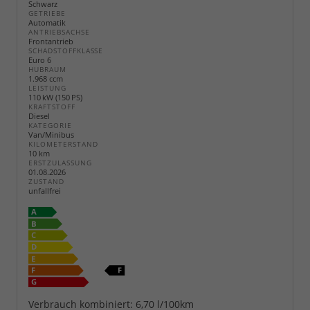
Schwarz
GETRIEBE
Automatik
ANTRIEBSACHSE
Frontantrieb
SCHADSTOFFKLASSE
Euro 6
HUBRAUM
1.968 ccm
LEISTUNG
110 kW (150 PS)
KRAFTSTOFF
Diesel
KATEGORIE
Van/Minibus
KILOMETERSTAND
10 km
ERSTZULASSUNG
01.08.2026
ZUSTAND
unfallfrei
Verbrauch kombiniert:
6,70 l/100km