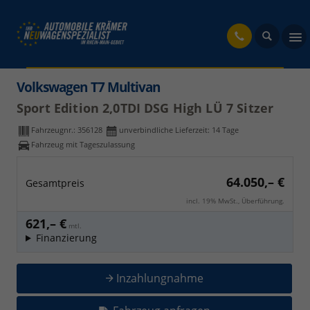
fahrzeug
Volkswagen T7 Multivan
Sport Edition 2,0TDI DSG High LÜ 7 Sitzer
Fahrzeugnr.:
356128
unverbindliche Lieferzeit:
14 Tage
Fahrzeug mit Tageszulassung
64.050,– €
Gesamtpreis
incl. 19% MwSt., Überführung.
621,– €
mtl.
Finanzierung
Inzahlungnahme