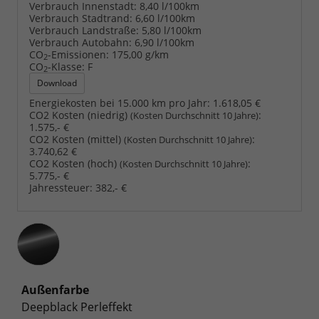
Verbrauch Innenstadt:
8,40 l/100km
Verbrauch Stadtrand:
6,60 l/100km
Verbrauch Landstraße:
5,80 l/100km
Verbrauch Autobahn:
6,90 l/100km
CO
-Emissionen:
175,00 g/km
2
CO
-Klasse:
F
2
Download
Energiekosten bei 15.000 km pro Jahr:
1.618,05 €
CO2 Kosten (niedrig)
:
(Kosten Durchschnitt 10 Jahre)
1.575,- €
CO2 Kosten (mittel)
:
(Kosten Durchschnitt 10 Jahre)
3.740,62 €
CO2 Kosten (hoch)
:
(Kosten Durchschnitt 10 Jahre)
5.775,- €
Jahressteuer:
382,- €
Außenfarbe
Deepblack Perleffekt