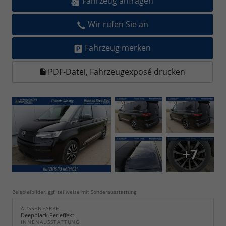
Fahrzeug anfragen
Wir rufen Sie an
Fahrzeug merken
PDF-Datei, Fahrzeugexposé drucken
+7
Beispielbilder, ggf. teilweise mit Sonderausstattung
AUSSENFARBE
Deepblack Perleffekt
INNENAUSSTATTUNG