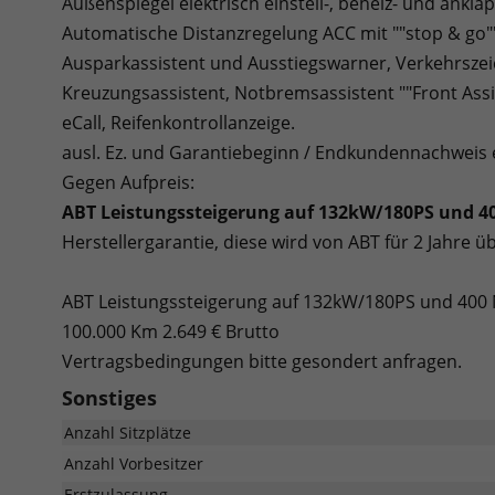
Außenspiegel elektrisch einstell-, beheiz- und ankl
Automatische Distanzregelung ACC mit ""stop & go"",
Ausparkassistent und Ausstiegswarner, Verkehrsze
Kreuzungsassistent, Notbremsassistent ""Front Ass
eCall, Reifenkontrollanzeige.
ausl. Ez. und Garantiebeginn / Endkundennachweis e
Gegen Aufpreis:
ABT Leistungssteigerung auf 132kW/180PS und 
Herstellergarantie, diese wird von ABT für 2 Jahre
ABT Leistungssteigerung auf 132kW/180PS und 400 
100.000 Km 2.649 € Brutto
Vertragsbedingungen bitte gesondert anfragen.
Sonstiges
Anzahl Sitzplätze
Anzahl Vorbesitzer
Erstzulassung