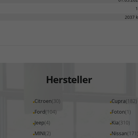
1
2037 
Hersteller
Alle
Citroen
(30)
Alle
Cupra
(182)
Fahrzeuge
Fahrzeuge
Alle
Ford
(104)
Alle
Foton
(1)
von
von
Fahrzeuge
Fahrzeuge
Alle
Jeep
(4)
Alle
Kia
(310)
Citroen
Cupra
von
von
Fahrzeuge
Fahrzeuge
Alle
MINI
(2)
Alle
Nissan
(171
anzeigen
anzeigen
Ford
Foton