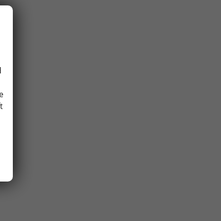
d
e
t
,