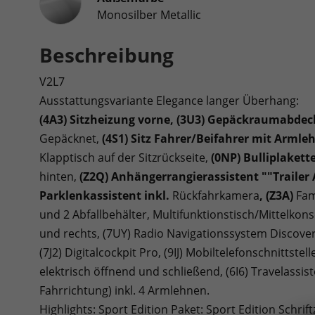
Monosilber Metallic
Beschreibung
V2L7
Ausstattungsvariante Elegance langer Überhang:
(4A3) Sitzheizung vorne, (3U3) Gepäckraumabde
Gepäcknet,
(4S1) Sitz Fahrer/Beifahrer mit Armle
Klapptisch auf der Sitzrückseite,
(0NP) Bulliplakett
hinten,
(Z2Q) Anhängerrangierassistent ""Trailer 
Parklenkassistent inkl.
Rückfahrkamera
, (Z3A)
Fam
und 2 Abfallbehälter, Multifunktionstisch/Mittelkons
und rechts, (7UY) Radio Navigationssystem Discov
(7J2) Digitalcockpit Pro, (9IJ) Mobiltelefonschnittst
elektrisch öffnend und schließend, (6I6) Travelassiste
Fahrrichtung) inkl. 4 Armlehnen.
Highlights: Sport Edition Paket: Sport Edition Schri