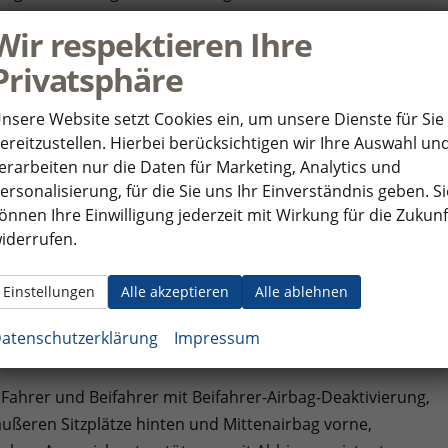
etallräder 7,5J x 18 (Sport Edition Design TN28, schwarz
Wir respektieren Ihre
en 7Jx17 ""Dundrod"" schwarz mit Winterreifen (M+S
Privatsphäre
en Klimaanlage ""Air Care Climatronic"" mit Bedienteil im
t LED-Tagfahrlicht, Fenster ab B-Säule abgedunkelt,
nsere Website setzt Cookies ein, um unsere Dienste für Sie
ent ""Side Assist"" inkl. ""Blind Spot Detection""
ereitzustellen. Hierbei berücksichtigen wir Ihre Auswahl un
antie auf 5 Jahre / max. 100.000 km.
erarbeiten nur die Daten für Marketing, Analytics und
ic Light Assist"", LED-Rückleuchten, Innenspiegel
ersonalisierung, für die Sie uns Ihr Einverständnis geben. Si
ome"" und ""Leaving Home""-Funktion,
önnen Ihre Einwilligung jederzeit mit Wirkung für die Zukunf
türen links und rechts, Höhenverstellbare Vordersitze,
iderrufen.
 Startsytem),
e in Schwarz, Bodenbelag im Fahrgastraum Teppichboden,
Einstellungen
Alle akzeptieren
Alle ablehnen
lor Stoff ""Bright Dots"", Umfeldbeleuchtung im Türbereich,
atenschutzerklärung
Impressum
echer, Bluetooth mit Freisprecheinrichtung, Sprachsteuerung
r Fahrer und Beifahrer mit Beifahrer-Airbag-Deaktivierung,
äußeren Sitzplätze hinten und Mittenairbag vorne,