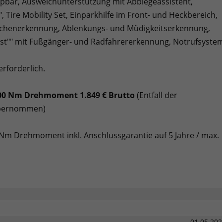
appbar, Ausweichunterstützung mit Abbiegeassistent,
 Tire Mobility Set, Einparkhilfe im Front- und Heckbereich,
ichenerkennung, Ablenkungs- und Müdigkeitserkennung,
ist"" mit Fußgänger- und Radfahrererkennung, Notrufsyste
rforderlich.
400 Nm Drehmoment 1.849 € Brutto
(Entfall der
 übernommen)
Nm Drehmoment inkl. Anschlussgarantie auf 5 Jahre / max.
01.05.20