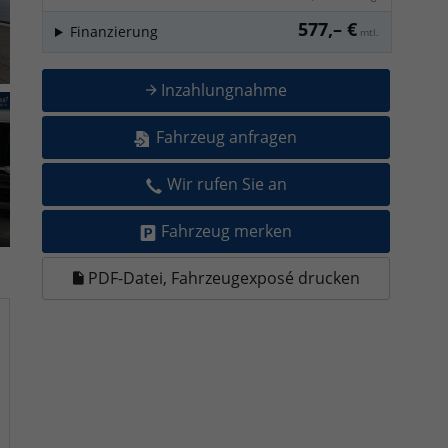
577,– €
Finanzierung
mtl.
Inzahlungnahme
Fahrzeug anfragen
Wir rufen Sie an
Fahrzeug merken
PDF-Datei, Fahrzeugexposé drucken