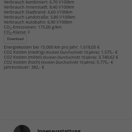
Verbrauch kombiniert:
6,70 l/100km
Verbrauch Innenstadt:
8,40 l/100km
Verbrauch Stadtrand:
6,60 l/100km
Verbrauch Landstraße:
5,80 l/100km
Verbrauch Autobahn:
6,90 l/100km
CO
-Emissionen:
175,00 g/km
2
CO
-Klasse:
F
2
Download
Energiekosten bei 15.000 km pro Jahr:
1.618,05 €
CO2 Kosten (niedrig)
:
1.575,- €
(Kosten Durchschnitt 10 Jahre)
CO2 Kosten (mittel)
:
3.740,62 €
(Kosten Durchschnitt 10 Jahre)
CO2 Kosten (hoch)
:
5.775,- €
(Kosten Durchschnitt 10 Jahre)
Jahressteuer:
382,- €
Innenausstattung
Innenausstattung