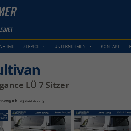
GNAHME
SERVICE
UNTERNEHMEN
KONTAKT
ltivan
gance LÜ 7 Sitzer
hrzeug mit Tageszulassung