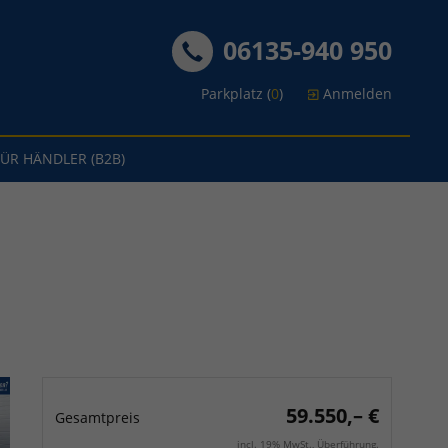
06135-940 950
Parkplatz (
0
)
Anmelden
FÜR HÄNDLER (B2B)
59.550,– €
Gesamtpreis
incl. 19% MwSt., Überführung.