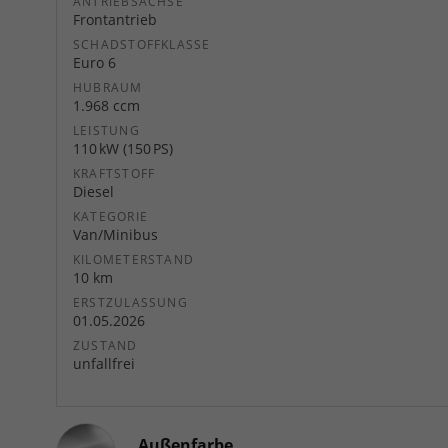
ANTRIEBSACHSE
Frontantrieb
SCHADSTOFFKLASSE
Euro 6
HUBRAUM
1.968 ccm
LEISTUNG
110 kW (150 PS)
KRAFTSTOFF
Diesel
KATEGORIE
Van/Minibus
KILOMETERSTAND
10 km
ERSTZULASSUNG
01.05.2026
ZUSTAND
unfallfrei
Außenfarbe