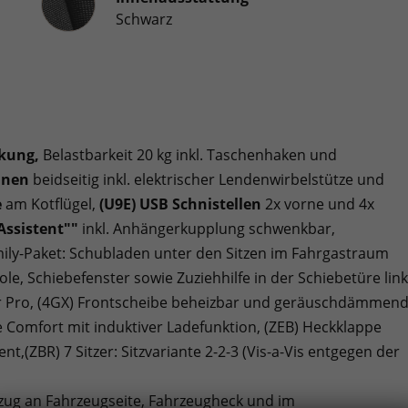
Schwarz
ckung,
Belastbarkeit 20 kg inkl. Taschenhaken und
hnen
beidseitig inkl. elektrischer Lendenwirbelstütze und
e
am Kotflügel,
(U9E) USB Schnistellen
2x vorne und 4x
Assistent""
inkl. Anhängerkupplung schwenkbar,
ily-Paket: Schubladen unter den Sitzen im Fahrgastraum
ole, Schiebefenster sowie Zuziehhilfe in der Schiebetüre lin
er Pro, (4GX) Frontscheibe beheizbar und geräuschdämmend
elle Comfort mit induktiver Ladefunktion, (ZEB) Heckklappe
nt,(ZBR) 7 Sitzer: Sitzvariante 2-2-3 (Vis-a-Vis entgegen der
ftzug an Fahrzeugseite, Fahrzeugheck und im