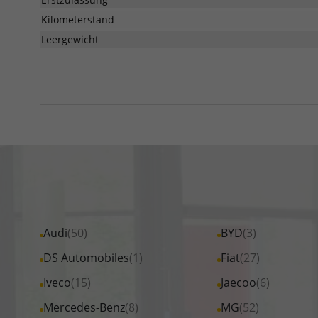
Kilometerstand
Leergewicht
Alle
Audi
(50)
Alle
BYD
(3)
Fahrzeuge
Fahrzeuge
Alle
DS Automobiles
(1)
Alle
Fiat
(27)
von
von
Fahrzeuge
Fahrzeuge
Alle
Iveco
(15)
Alle
Jaecoo
(6)
Audi
BYD
von
von
Fahrzeuge
Fahrzeuge
Alle
Mercedes-Benz
(8)
Alle
MG
(52)
anzeigen
anzeigen
DS
Fiat