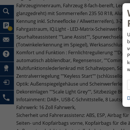
Fahrzeuginnenraum, Fahrzeug 8-fach-bereift, Leichtm
glanzgedreht) mit Sommerreifen 235 50 R18, Alufelg
Kennung inkl. Schneeflocke / Allwetterreifen), 3-Zon
Fahrgastraum, IQ.Light - LED-Matrix-Scheinwerfer mi
0
U
Spurhalteassistent ""Lane Assist"", Spurwechselassist
b
(Totwinkelerkennung im Spiegel), Werksanschlussgar
v
Komfort und Funktion : Fernlichtregulierung ""Dynam
P
automatisch abblendbar, Regensensor, ""Coming H
k
Multifunktionslederlenkrad mit Schaltwippen, Schieb
w
Zentralverriegelung ""Keyless Start"" (schlüsselloses
Optik: Außenspiegelgehäuse und Scheinwerferleist
Dekoreinlagen ""Scale Light Grey"", Sitzbezüge Bi-Co
D
Infotainment: DAB+, USB-C-Schnittstelle, 8 Lautspr
Fahrwerk: 16 Zoll Fahrwerk,
Sicherheit und Fahrerassistenz: ABS, ESP, Airbag fü
Seiten- und Kopfairbags vorne, Kopfairbags für die 