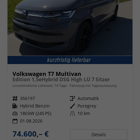
Volkswagen T7 Multivan
Edition 1,5eHybrid DSG High LÜ 7 Sitzer
unverbindliche Lieferzeit:
14 Tage
Fahrzeug mit Tageszulassung
Fahrzeugnr.
356197
Getriebe
Automatik
Kraftstoff
Hybrid Benzin
Außenfarbe
Puregrey
Leistung
180 kW (245 PS)
Kilometerstand
10 km
01.08.2026
74.600,– €
Details
incl. 19% MwSt.