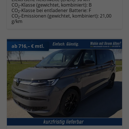
CO
-Klasse (gewichtet, kombiniert):
B
2
CO
-Klasse bei entladener Batterie:
F
2
CO
-Emissionen (gewichtet, kombiniert):
21,00
2
g/km
ab 716,– € mtl.