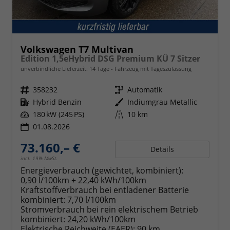
Volkswagen T7 Multivan
Edition 1,5eHybrid DSG Premium KÜ 7 Sitzer
unverbindliche Lieferzeit:
14 Tage
Fahrzeug mit Tageszulassung
Fahrzeugnr.
358232
Getriebe
Automatik
Kraftstoff
Hybrid Benzin
Außenfarbe
Indiumgrau Metallic
Leistung
180 kW (245 PS)
Kilometerstand
10 km
01.08.2026
73.160,– €
Details
incl. 19% MwSt.
Energieverbrauch (gewichtet, kombiniert):
0,90 l/100km + 22,40 kWh/100km
Kraftstoffverbrauch bei entladener Batterie
kombiniert:
7,70 l/100km
Stromverbrauch bei rein elektrischem Betrieb
kombiniert:
24,20 kWh/100km
Elektrische Reichweite (EAER):
90 km