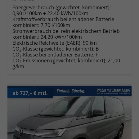
Energieverbrauch (gewichtet, kombiniert):
0,90 l/100km + 22,40 kWh/100km
Kraftstoffverbrauch bei entladener Batterie
kombiniert:
7,70 l/100km
Stromverbrauch bei rein elektrischem Betrieb
kombiniert:
24,20 kWh/100km
Elektrische Reichweite (EAER):
90 km
CO
-Klasse (gewichtet, kombiniert):
B
2
CO
-Klasse bei entladener Batterie:
F
2
CO
-Emissionen (gewichtet, kombiniert):
21,00
2
g/km
ab 727,– € mtl.