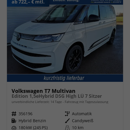
ab 722,– € mtl.
Volkswagen T7 Multivan
Edition 1,5eHybrid DSG High LÜ 7 Sitzer
unverbindliche Lieferzeit:
14 Tage
Fahrzeug mit Tageszulassung
Fahrzeugnr.
356196
Getriebe
Automatik
Kraftstoff
Hybrid Benzin
Außenfarbe
Candyweiß
Leistung
180 kW (245 PS)
Kilometerstand
10 km