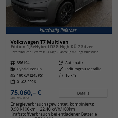
Volkswagen T7 Multivan
Edition 1,5eHybrid DSG High KÜ 7 Sitzer
unverbindliche Lieferzeit:
14 Tage
Fahrzeug mit Tageszulassung
Fahrzeugnr.
356194
Getriebe
Automatik
Kraftstoff
Hybrid Benzin
Außenfarbe
Indiumgrau Metallic
Leistung
180 kW (245 PS)
Kilometerstand
10 km
01.08.2026
75.060,– €
Details
incl. 19% MwSt.
Energieverbrauch (gewichtet, kombiniert):
0,90 l/100km + 22,40 kWh/100km
Kraftstoffverbrauch bei entladener Batterie