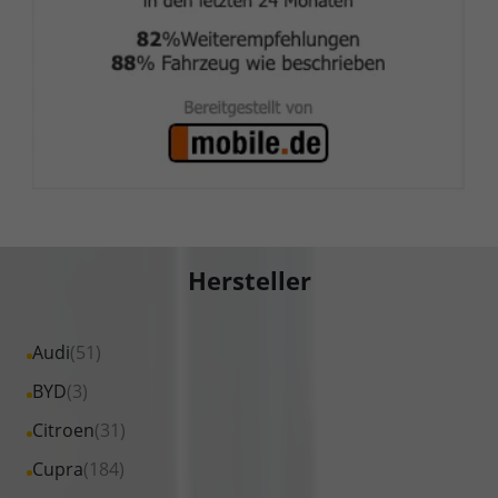
Hersteller
Alle
Audi
(51)
Fahrzeuge
Alle
BYD
(3)
von
Fahrzeuge
Alle
Citroen
(31)
Audi
von
Fahrzeuge
Alle
Cupra
(184)
anzeigen
BYD
von