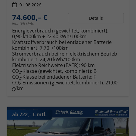
01.08.2026
74.600,– €
Details
incl. 19% MwSt.
Energieverbrauch (gewichtet, kombiniert):
0,90 l/100km + 22,40 kWh/100km
Kraftstoffverbrauch bei entladener Batterie
kombiniert:
7,70 l/100km
Stromverbrauch bei rein elektrischem Betrieb
kombiniert:
24,20 kWh/100km
Elektrische Reichweite (EAER):
90 km
CO
-Klasse (gewichtet, kombiniert):
B
2
CO
-Klasse bei entladener Batterie:
F
2
CO
-Emissionen (gewichtet, kombiniert):
21,00
2
g/km
ab 722,– € mtl.