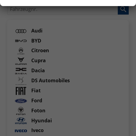
Fahrzeugnr.
Audi
BYD
Citroen
Cupra
Dacia
DS Automobiles
Fiat
Ford
Foton
Hyundai
Iveco