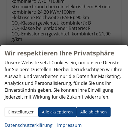
kombiniert:
7,70 l/100km
Stromverbrauch bei rein elektrischem Betrieb
kombiniert:
24,20 kWh/100km
Elektrische Reichweite (EAER):
90 km
CO
-Klasse (gewichtet, kombiniert):
B
2
CO
-Klasse bei entladener Batterie:
F
2
CO
-Emissionen (gewichtet, kombiniert):
21,00
2
g/km
Wir respektieren Ihre Privatsphäre
Datensätze pro Seite:
Unsere Website setzt Cookies ein, um unsere Dienste
10
20
50
100
250
für Sie bereitzustellen. Hierbei berücksichtigen wir Ihre
Auswahl und verarbeiten nur die Daten für Marketing,
Seite:
Analytics und Personalisierung, für die Sie uns Ihr
Einverständnis geben. Sie können Ihre Einwilligung
jederzeit mit Wirkung für die Zukunft widerrufen.
Seiten:
Einstellungen
Alle akzeptieren
Alle ablehnen
1
...
8
9
10
11
Datenschutzerklärung
Impressum