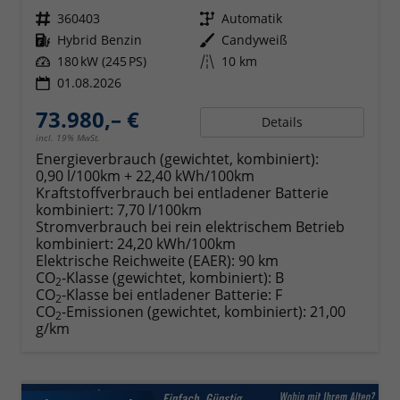
Fahrzeugnr.
360403
Getriebe
Automatik
Kraftstoff
Hybrid Benzin
Außenfarbe
Candyweiß
Leistung
180 kW (245 PS)
Kilometerstand
10 km
01.08.2026
73.980,– €
Details
incl. 19% MwSt.
Energieverbrauch (gewichtet, kombiniert):
0,90 l/100km + 22,40 kWh/100km
Kraftstoffverbrauch bei entladener Batterie
kombiniert:
7,70 l/100km
Stromverbrauch bei rein elektrischem Betrieb
kombiniert:
24,20 kWh/100km
Elektrische Reichweite (EAER):
90 km
CO
-Klasse (gewichtet, kombiniert):
B
2
CO
-Klasse bei entladener Batterie:
F
2
CO
-Emissionen (gewichtet, kombiniert):
21,00
2
g/km