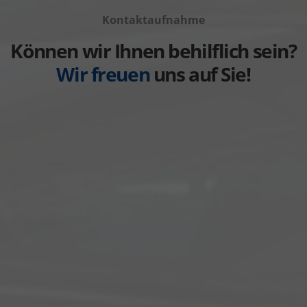
von
anzeigen
Kontaktaufnahme
Weitere
anzeigen
Können wir Ihnen behilflich sein?
Wir freuen
uns auf Sie!