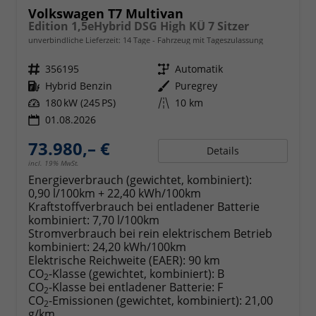
Volkswagen T7 Multivan
Edition 1,5eHybrid DSG High KÜ 7 Sitzer
unverbindliche Lieferzeit:
14 Tage
Fahrzeug mit Tageszulassung
Fahrzeugnr.
356195
Getriebe
Automatik
Kraftstoff
Hybrid Benzin
Außenfarbe
Puregrey
Leistung
180 kW (245 PS)
Kilometerstand
10 km
01.08.2026
73.980,– €
Details
incl. 19% MwSt.
Energieverbrauch (gewichtet, kombiniert):
0,90 l/100km + 22,40 kWh/100km
Kraftstoffverbrauch bei entladener Batterie
kombiniert:
7,70 l/100km
Stromverbrauch bei rein elektrischem Betrieb
kombiniert:
24,20 kWh/100km
Elektrische Reichweite (EAER):
90 km
CO
-Klasse (gewichtet, kombiniert):
B
2
CO
-Klasse bei entladener Batterie:
F
2
CO
-Emissionen (gewichtet, kombiniert):
21,00
2
g/km