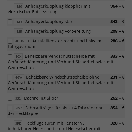
Anhängerkupplung klappbar mit
964,– €
1M6
elektrischer Entriegelung
Anhängerkupplung starr
543,– €
1M3
Anhängerkupplung Vorbereitung
208,– €
1M5
Ausstellfenster rechts und links im
286,– €
4DU/4EU
Fahrgastraum
Beheizbare Windschutzscheibe mit
333,– €
4GX
Geräuschdämmung und Verbund-Sicherheitsglas mit
Wärmeschutz
Beheizbare Windschutzscheibe ohne
231,– €
4GW
Geräuschdämmung und Verbund-Sicherheitsglas mit
Wärmeschutz
Dachreling Silber
262,– €
3S2
Fahrradträger für bis zu 4 Fahrräder an
854,– €
NG7
der Heckklappe
Heckflügeltüren mit Fenstern ,
328,– €
3RE
beheizbarer Heckscheibe und Heckwischer mit