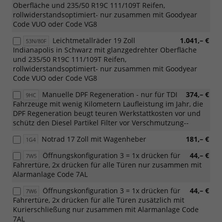
Oberfläche und 235/50 R19C 111/109T Reifen,
rollwiderstandsoptimiert- nur zusammen mit Goodyear
Code VUO oder Code VG8
Leichtmetallräder 19 Zoll
1.041,– €
53N/80F
Indianapolis in Schwarz mit glanzgedrehter Oberfläche
und 235/50 R19C 111/109T Reifen,
rollwiderstandsoptimiert- nur zusammen mit Goodyear
Code VUO oder Code VG8
Manuelle DPF Regeneration - nur für TDI
374,– €
9HC
Fahrzeuge mit wenig Kilometern Laufleistung im Jahr, die
DPF Regeneration beugt teuren Werkstattkosten vor und
schütz den Diesel Partikel Filter vor Verschmutzung--
Notrad 17 Zoll mit Wagenheber
181,– €
1G4
Öffnungskonfiguration 3 = 1x drücken für
44,– €
7W5
Fahrertüre, 2x drücken für alle Türen nur zusammen mit
Alarmanlage Code 7AL
Öffnungskonfiguration 3 = 1x drücken für
44,– €
7W6
Fahrertüre, 2x drücken für alle Türen zusätzlich mit
Kurierschließung nur zusammen mit Alarmanlage Code
7AL