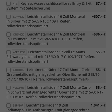
Keyless Access schlüssellloses Entry & Exit
67,– €
4F3
System mit Safesicherung
Leichtmetallräder 16 Zoll Monteral
−607,– €
C0Y/H0D
in Silber mit 215/65 R16C 109 T Reifen,
rollwiderstandsoptimiert
Leichtmetallräder 16 Zoll Montreal
−536,– €
C1E/H0D
in Graumetallic mit 215/65 R16C 109 T Reifen,
rollwiderstandsoptimiert
Leichtmetallräder 17 Zoll Le Mans
55,– €
40P/H05S
Schwarz glänzend mit 215/60 R17 C 109/107T Reifen,
rollwiderstandsoptimiert-
Leichtmetallräder 17 Zoll Monte Carlo
55,– €
41H/H0S
Graumetallic mit glanzgedrehter Oberfläche mit 215/60
R17 C 109/107T Reifen, rollwiderstandsoptimiert-
Leichtmetallräder 17 Zoll Monte Carlo
55,– €
40Q/H0S
in Schwarz mit glanzgedrehter Oberfläche mit 215/60 R17
C 109/107T Reifen, rollwiderstandsoptimiert-
Leichtmetallräder 19 Zoll
1.041,– €
53P/80F
Indianapolis in Anthrazitgrau mit glanzgedrehter