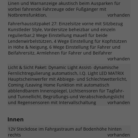
Linen und Warnanzeige akustisch beim Ausparken für
vorbei fahrende Fahrzeuge oder Fußgänger mit
Notbremsfunktion,
vorhanden
Fahrerhaussitzpaket 27: Einzelsitze vorne mit Sitzbezug
Kunstleder Style, Vordersitze beheizbar und einzeln
regulierbar,2 Wege Einstellung mauell für beide
Lendenwirbelstützen, 4 Wege Einstellung für Kopfstützen
in Höhe & Neigung, 6 Wege Einstellung für Fahrer und
Beifahrersitz, Armlehnen für Fahrer und Beifahrer
vorhanden
Licht & Sicht Paket: Dynamic Light Assist- dynamische
Fernlichtregulierung automatisch, I.Q. Light LED MATRIX
Hauptscheinwerfer mit Abbiege- und Schlechtwetterlicht,
Coming /Leaving Home Funktion mit automatisch
abblendbarem Innenspiegel, Lichtsensoren für Tagfahr-
und Tunnellicht, Begrüßungs-und Verabschiedungslicht
und Regensensoren mit Intervallschaltung
vorhanden
Innen
12V Steckdose im Fahrgastraum auf Bodenhöhe hinten
rechts
vorhanden