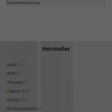
Gesamtfahrleistung
Hersteller
Alle
Audi
(51)
Fahrzeuge
Alle
BYD
(3)
von
Fahrzeuge
Alle
Citroen
(31)
Audi
von
Fahrzeuge
Alle
Cupra
(184)
anzeigen
BYD
von
Fahrzeuge
Alle
Dacia
(519)
anzeigen
Citroen
von
Fahrzeuge
Alle
DS Automobiles
(1)
anzeigen
Cupra