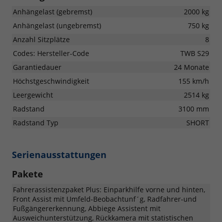
Anhängelast (gebremst)
2000 kg
Anhängelast (ungebremst)
750 kg
Anzahl Sitzplätze
8
Codes: Hersteller-Code
TWB S29
Garantiedauer
24 Monate
Höchstgeschwindigkeit
155 km/h
Leergewicht
2514 kg
Radstand
3100 mm
Radstand Typ
SHORT
Serienausstattungen
Pakete
Fahrerassistenzpaket Plus: Einparkhilfe vorne und hinten,
Front Assist mit Umfeld-Beobachtunf´g, Radfahrer-und
Fußgängererkennung, Abbiege Assistent mit
Ausweichunterstützung, Rückkamera mit statistischen