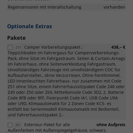
Regensensoren mit Interallschaltung
vorhanden
Optionale Extras
Pakete
Camper Vorbereitungspaket :
438,– €
Z73
Teppichboden im Fahrergaus für Campervorbereitungs-
Pack, ohne Sitze im Fahrgastraum. Seiten & Curtain-Arnags
im Fahrerhaus, ohne Seitenverkleidung Fahrgastraum,
Unvollständiges Fahrzeuge mit unvollständigem COC für
Aufbauhersteller,, ohne Verzurrösen, Ohne Formhimmel,
LED Innenleuchten Fahrerhaus- nur zusammen mit Code
Z51 ohne Sitze, einem Fahrrerhaussitzpaket Code Z48 oder
Z49 oder Z50 oder Z69, MIttelkonsole Code 3D2, 2. Batterie
Code 8FB oder 8FF, Fixierpunkt Code IA1, USB Code U9A
oder U9D, Klimaautomatik für 2 Zonen Code KC5- es
entfällt bei Serienmodell Klimaautomatik mit Bedienteil,
und Fahrerhaussitzpaket 2,-
Exterieur-Paket für alle
ohne Aufpreis
Z01
Außenfarben mit Außenspiegelgehäuse, schwarz,