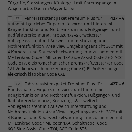
Türgriffe, Stoßstangen, Kühlergrill mit Chromspange in
Wagenfarbe, Dach in Wagenfarbe,
Fahrerassistenzpaket Premium Plus für
427,– €
P71
Automatikgetriebe: Einparkhilfe vorne und hinten mit
Rangierfunktion und Notbremsfunktion, Fußgänger- und
Radfahrererkennung , Kreuzungs-& erweiterter
Abbiegeassistent mit Ausweichunterstützung und
Notbremsfunktion, Area View Umgebungsansicht 360° mit
4 Kameras und Spurwechselwarnung- nur zusammen mit
MF Lenkrad Code 1ME oder 1XA,Side Assist Code 79D, ACC
Code 8T7, elektromechanischer Bremskraftverstärker Code
1AF,Verkehrszeichenerkennung Code QR9, Außenspiegel
elektrisch klappbar Code 6XE-
Fahrerassistenzpaket Premium Plus für
427,– €
P71
Handschalter: Einparkhilfe vorne und hinten mit
Rangierfunktion und Notbremsfunktion, Fußgänger- und
Radfahrererkennung , Kreuzungs-& erweiterter
Abbiegeassistent mit Ausweichunterstützung und
Notbremsfunktion, Area View Umgebungsansicht 360° mit
4 Kameras und Spurwechselwarnung- nur zusammen mit
MF Lenkrad Code 1ME oder 1XA, Schalthebel Code
6Q2,Side Assist Code 7Y4, ACC Code 8T6,