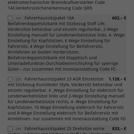
elektromechanischer Bremskraftverstärker Code
1AF,Verkehrszeichenerkennung Code QR9,
Fahrerhaussitzpaket 16A
602,– €
Z40
Beifahrerdoppelsitzbank mit Sitzbezug Stoff Life,
Vordersitze beheizbar und einzeln regulierbar, 2-Wege
Einstellung manuell für Lendenwirbelstütze links, 4- Wege
Einstellung für Kopfstützen, 6 Wege Einstellung für
Fahrersitz, 4 Wege Einstellung für Beifahrersitz,
Armlehnen an beiden Vordersitzen,
Beifahrerdoppelsitzbank mit Klapptisch und
Unterladefunktion-Durchladeeinrichtuhng für sperrige
Güter-- nur zusammen mit Innenausstattung Code FC-
Fahrerhaussitzpaket 23 AGR Einzelsitze
1.128,– €
Z29
mit Sitzbezug Kunstleder Style, Vordersitz beheizbar und
einzeln regulierbar, 4 _Wege Einstellung für elektrisch für
Lendenwirbelstütze links und 2-Wege Einstellung manuell
für Lendenwirbelstütze rechts, 4- Wege Einstellung für
Kopfstützen, 10 Wege Einstellung elektrisch für Fahrersitz
und 8-Wege Einstellung elektrisch für Beifahrersitz mit
Armlehnen- nur zusammen mit Innenausstattung Code FD
Fahrerhaussitzpaket 25 Drehsitze vorne
833,– €
Z49