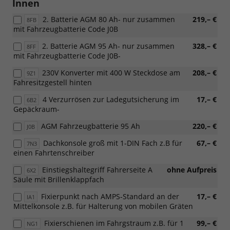
Innen
2. Batterie AGM 80 Ah- nur zusammen
219,– €
8FB
mit Fahrzeugbatterie Code J0B
2. Batterie AGM 95 Ah- nur zusammen
328,– €
8FF
mit Fahrzeugbatterie Code J0B-
230V Konverter mit 400 W Steckdose am
208,– €
9Z1
Fahresitzgestell hinten
4 Verzurrösen zur Ladegutsicherung im
17,– €
6B2
Gepäckraum-
AGM Fahrzeugbatterie 95 Ah
220,– €
J0B
Dachkonsole groß mit 1-DIN Fach z.B für
67,– €
7N3
einen Fahrtenschreiber
Einstiegshaltegriff Fahrerseite A
ohne Aufpreis
6X2
Säule mit Brillenklappfach
Fixierpunkt nach AMPS-Standard an der
17,– €
IA1
Mittelkonsole z.B. für Halterung von mobilen Gräten
Fixierschienen im Fahrgstraum z.B. für 1
99,– €
NG1