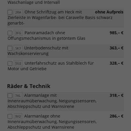
Waschanlage und Intervall
Ohne Schriftzug am Heck mit
ohne Aufpreis
2RA
Zierleiste in Wagenfarbe- bei Caravelle Basis schwarz
genarbt-
Panoramadach ohne
985,– €
3FG
Öffungsmechanismus in getöntem Glas
Unterbodenschutz mit
363,– €
5K3
Wachskonservierung
Unterfahrschutz aus Stahlblech für
328,– €
5U2
Motor und Getriebe
Räder & Technik
Alarmanlage mit
318,– €
7AL
Innenraumüberwachung, Neigungssensoren,
Abschleppschutz und Warnsirene
Alarmanlage ohne
286,– €
9V2
Innenraumüberwachung, Neigungssensoren,
Abschleppschutz und Warnsirene