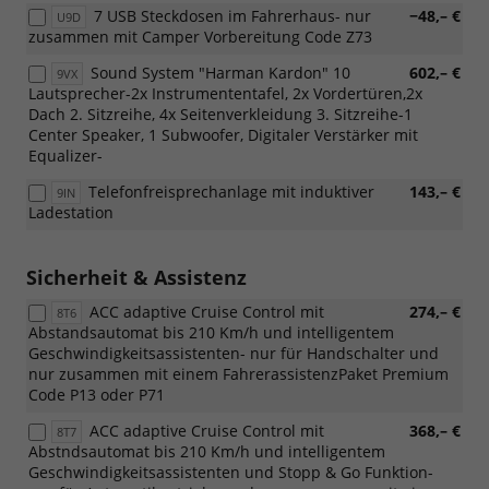
7 USB Steckdosen im Fahrerhaus- nur
−48,– €
U9D
zusammen mit Camper Vorbereitung Code Z73
Sound System "Harman Kardon" 10
602,– €
9VX
Lautsprecher-2x Instrumententafel, 2x Vordertüren,2x
Dach 2. Sitzreihe, 4x Seitenverkleidung 3. Sitzreihe-1
Center Speaker, 1 Subwoofer, Digitaler Verstärker mit
Equalizer-
Telefonfreisprechanlage mit induktiver
143,– €
9IN
Ladestation
Sicherheit & Assistenz
ACC adaptive Cruise Control mit
274,– €
8T6
Abstandsautomat bis 210 Km/h und intelligentem
Geschwindigkeitsassistenten- nur für Handschalter und
nur zusammen mit einem FahrerassistenzPaket Premium
Code P13 oder P71
ACC adaptive Cruise Control mit
368,– €
8T7
Abstndsautomat bis 210 Km/h und intelligentem
Geschwindigkeitsassistenten und Stopp & Go Funktion-