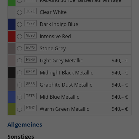
Clear White
2E2E
Dark Indigo Blue
7V7V
Intensive Red
9B9B
Stone Grey
W6W6
Light Grey Metallic
940,– €
H9H9
Midnight Black Metallic
940,– €
6P6P
Graphite Dust Metallic
940,– €
8B8B
Mid Blue Metallic
940,– €
T5T5
Warm Green Metallic
940,– €
M7M7
Allgemeines
Sonstiges