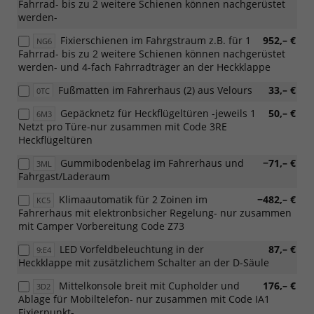
Fahrrad- bis zu 2 weitere Schienen können nachgerüstet
werden-
Fixierschienen im Fahrgstraum z.B. für 1
952,– €
NG6
Fahrrad- bis zu 2 weitere Schienen können nachgerüstet
werden- und 4-fach Fahrradträger an der Heckklappe
Fußmatten im Fahrerhaus (2) aus Velours
33,– €
0TC
Gepäcknetz für Heckflügeltüren -jeweils 1
50,– €
6M3
Netzt pro Türe-nur zusammen mit Code 3RE
Heckflügeltüren
Gummibodenbelag im Fahrerhaus und
−71,– €
3ML
Fahrgast/Laderaum
Klimaautomatik für 2 Zoinen im
−482,– €
KC5
Fahrerhaus mit elektronbsicher Regelung- nur zusammen
mit Camper Vorbereitung Code Z73
LED Vorfeldbeleuchtung in der
87,– €
9:E4
Heckklappe mit zusätzlichem Schalter an der D-Säule
Mittelkonsole breit mit Cupholder und
176,– €
3D2
Ablage für Mobiltelefon- nur zusammen mit Code IA1
Fixierpunkt-