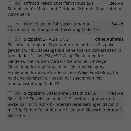
Offroad Paket: Unterfahrschutz aus
246,– €
Z63
Stahlblech für Motor und Getriebe, Schmutzfänger hinten-
vorne Serie-
Ohne Sitze im Fahrgastraum- nur
−54,– €
Z51
zusammen mit Camper Vorbereitung Code Z73-
Sitzpaket 27 ACHTUNG
ohne Aufpreis
Z17
Pflichtbestellung bei Style wenn kein anderes Sitzpaket
gewählt wird: Sitzbezüge auf beheizbaren Vordersitzen in
Kunstleder Design "Style" 2 Wege Einstellung für
Lendenwirbelstützen Vordersitze manuell, 4 Wege
Einstellung für Kopfstützen in Höhe und Neigung,
Armlehnen für beide Vordersitze, 6 Wege Einstellung für
beide Vordersitze nur bestellbar zusammen mit
Innenausstattung Code FD
Sitzpaket 6 Sitze: ohne Sitze in der 3.
−161,– €
Z53
Sitzreihe 3 Einzelsitze in der 2. Sitzreihe klappbar und
wickelbar mit 3 Isofix Kkindersitzverankerungen davon 2
mit Top Tether Technik, ohne Sitze und Sitzvorbereitung 3.
Sitzreihe