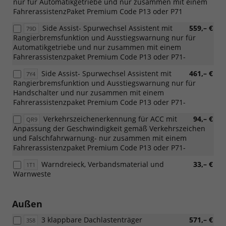
nur für Automatikgetriebe und nur zusammen mit einem
FahrerassistenzPaket Premium Code P13 oder P71
Side Assist- Spurwechsel Assistent mit
559,– €
79D
Rangierbremsfunktion und Ausstiegswarnung nur für
Automatikgetriebe und nur zusammen mit einem
Fahrerassistenzpaket Premium Code P13 oder P71-
Side Assist- Spurwechsel Assistent mit
461,– €
7Y4
Rangierbremsfunktion und Ausstiegswarnung nur für
Handschalter und nur zusammen mit einem
Fahrerassistenzpaket Premium Code P13 oder P71-
Verkehrszeichenerkennung für ACC mit
94,– €
QR9
Anpassung der Geschwindigkeit gemäß Verkehrszeichen
und Falschfahrwarnung- nur zusammen mit einem
Fahrerassistenzpaket Premium Code P13 oder P71-
Warndreieck, Verbandsmaterial und
33,– €
1T1
Warnweste
Außen
3 klappbare Dachlastenträger
571,– €
3S8