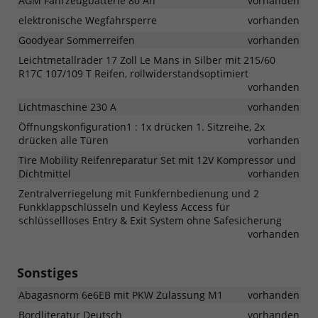
AGM Fahrzeugbatterie 80 Ah
vorhanden
elektronische Wegfahrsperre
vorhanden
Goodyear Sommerreifen
vorhanden
Leichtmetallräder 17 Zoll Le Mans in Silber mit 215/60
R17C 107/109 T Reifen, rollwiderstandsoptimiert
vorhanden
Lichtmaschine 230 A
vorhanden
Öffnungskonfiguration1 : 1x drücken 1. Sitzreihe, 2x
drücken alle Türen
vorhanden
Tire Mobility Reifenreparatur Set mit 12V Kompressor und
Dichtmittel
vorhanden
Zentralverriegelung mit Funkfernbedienung und 2
Funkklappschlüsseln und Keyless Access für
schlüssellloses Entry & Exit System ohne Safesicherung
vorhanden
Sonstiges
Abagasnorm 6e6EB mit PKW Zulassung M1
vorhanden
Bordliteratur Deutsch
vorhanden