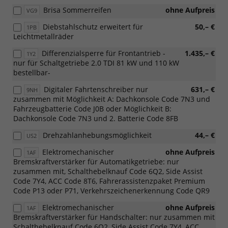
Brisa Sommerreifen
ohne Aufpreis
VG9
Diebstahlschutz erweitert für
50,– €
1PB
Leichtmetallräder
Differenzialsperre für Frontantrieb -
1.435,– €
1Y2
nur für Schaltgetriebe 2.0 TDI 81 kW und 110 kW
bestellbar-
Digitaler Fahrtenschreiber nur
631,– €
9NH
zusammen mit Möglichkeit A: Dachkonsole Code 7N3 und
Fahrzeugbatterie Code J0B oder Möglichkeit B:
Dachkonsole Code 7N3 und 2. Batterie Code 8FB
Drehzahlanhebungsmöglichkeit
44,– €
US2
Elektromechanischer
ohne Aufpreis
1AF
Bremskraftverstärker für Automatikgetriebe: nur
zusammen mit, Schalthebelknauf Code 6Q2, Side Assist
Code 7Y4, ACC Code 8T6, Fahrerassistenzpaket Premium
Code P13 oder P71, Verkehrszeichenerkennung Code QR9
Elektromechanischer
ohne Aufpreis
1AF
Bremskraftverstärker für Handschalter: nur zusammen mit
Schalthebelknauf Code 6Q2, Side Assist Code 7Y4, ACC