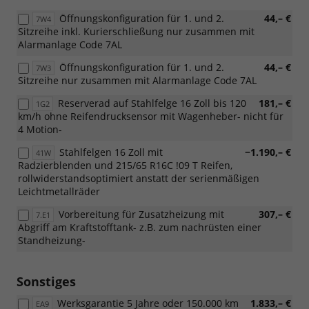
Öffnungskonfiguration für 1. und 2.
44,– €
7W4
Sitzreihe inkl. Kurierschließung nur zusammen mit
Alarmanlage Code 7AL
Öffnungskonfiguration für 1. und 2.
44,– €
7W3
Sitzreihe nur zusammen mit Alarmanlage Code 7AL
Reserverad auf Stahlfelge 16 Zoll bis 120
181,– €
1G2
km/h ohne Reifendrucksensor mit Wagenheber- nicht für
4 Motion-
Stahlfelgen 16 Zoll mit
−1.190,– €
41W
Radzierblenden und 215/65 R16C !09 T Reifen,
rollwiderstandsoptimiert anstatt der serienmäßigen
Leichtmetallräder
Vorbereitung für Zusatzheizung mit
307,– €
7.E1
Abgriff am Kraftstofftank- z.B. zum nachrüsten einer
Standheizung-
Sonstiges
Werksgarantie 5 Jahre oder 150.000 km
1.833,– €
EA9