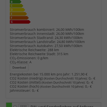
Stromverbrauch kombiniert:
26,00 kWh/100km
Stromverbrauch Innenstadt:
26,00 kWh/100km
Stromverbrauch Stadtrand:
24,30 kWh/100km
Stromverbrauch Landstraße:
24,80 kWh/100km
Stromverbrauch Autobahn:
27,50 kWh/100km
Elektrische Reichweite:
288 km
Elektrische Reichweite Stadt:
315 km
CO
-Emissionen:
0 g/km
2
CO
-Klasse:
A
2
Download
Energiekosten bei 15.000 km pro Jahr:
1.251,90 €
CO2 Kosten (niedrig)
:
0,- €
(Kosten Durchschnitt 10 Jahre)
CO2 Kosten (mittel)
:
0,- €
(Kosten Durchschnitt 10 Jahre)
CO2 Kosten (hoch)
:
0,- €
(Kosten Durchschnitt 10 Jahre)
Jahressteuer:
0,- €
RAL-und Sonderfarben auf Anfrage
XXXX