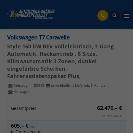
fahrzeug
Volkswagen T7 Caravelle
Style 160 kW BEV vollelektrisch, 1-Gang
Automatik, Heckantrieb , 8 Sitze,
Klimaautomatik 3 Zonen, dunkel
eingefärbte Scheiben,
Fahrerassistenzpaket Plus,
Fahrzeugnr.:
359198
unverbindliche Lieferzeit:
5 Monate
Neuwagen
62.476,– €
Gesamtpreis
incl. 19% MwSt.
605,– €
mtl.
Finanzierung