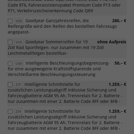
Code 8T6, Fahrerassistenzpaket Premium Code P13 oder
P71, Verkehrszeichenerkennung Code QR9
Goodyear Ganzjahresreifen, die
286,– €
VG8
Reifengröße wird den Reifen des bestellten Fahrzeugs
angepasst-
Goodyear Sommerreifen für 19
ohne Aufpreis
VU0
Zoll Rad Sportfelgen- nur zusammen mit 19 Zoll
Leichtmetallfelgen bestellbar-
Intelligente Beschleunigungsbegrenzung-
50,– €
UG6
für eine ausgewogene Kraftstoffsparende und
Verschleißarme Beschleunigungssteuerung
Intelligente Schnittstelle für
1.259,– €
Z75
zusätzlichen Leistungsabgriff inklusive Sicherung und
Fahrzeugbatterie AGM 95 Ah, Trennrelais für 2. Batterie -
nur zusammen mit einer 2. Batterie Code 8FF oder 8FB -
Intelligente Schnittstelle für
1.259,– €
Z74
zusätzlichen Leistungsabgriff inklusive Sicherung und
Fahrzeugbatterie AGM 95 Ah, Trennrelais für 2. Batterie -
nur zusammen mit einer 2. Batterie Code 8FF oder 8FB -