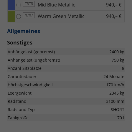
Mid Blue Metallic
940,– €
T5T5
Warm Green Metallic
940,– €
M7M7
Allgemeines
Sonstiges
Anhängelast (gebremst)
2400 kg
Anhängelast (ungebremst)
750 kg
Anzahl Sitzplätze
8
Garantiedauer
24 Monate
Höchstgeschwindigkeit
170 km/h
Leergewicht
2345 kg
Radstand
3100 mm
Radstand Typ
SHORT
Tankgröße
70 l