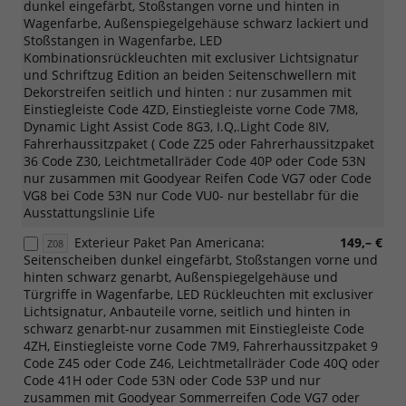
dunkel eingefärbt, Stoßstangen vorne und hinten in
Wagenfarbe, Außenspiegelgehäuse schwarz lackiert und
Stoßstangen in Wagenfarbe, LED
Kombinationsrückleuchten mit exclusiver Lichtsignatur
und Schriftzug Edition an beiden Seitenschwellern mit
Dekorstreifen seitlich und hinten : nur zusammen mit
Einstiegleiste Code 4ZD, Einstiegleiste vorne Code 7M8,
Dynamic Light Assist Code 8G3, I.Q,.Light Code 8IV,
Fahrerhaussitzpaket ( Code Z25 oder Fahrerhaussitzpaket
36 Code Z30, Leichtmetallräder Code 40P oder Code 53N
nur zusammen mit Goodyear Reifen Code VG7 oder Code
VG8 bei Code 53N nur Code VU0- nur bestellabr für die
Ausstattungslinie Life
Exterieur Paket Pan Americana:
149,– €
Z08
Seitenscheiben dunkel eingefärbt, Stoßstangen vorne und
hinten schwarz genarbt, Außenspiegelgehäuse und
Türgriffe in Wagenfarbe, LED Rückleuchten mit exclusiver
Lichtsignatur, Anbauteile vorne, seitlich und hinten in
schwarz genarbt-nur zusammen mit Einstiegleiste Code
4ZH, Einstiegleiste vorne Code 7M9, Fahrerhaussitzpaket 9
Code Z45 oder Code Z46, Leichtmetallräder Code 40Q oder
Code 41H oder Code 53N oder Code 53P und nur
zusammen mit Goodyear Sommerreifen Code VG7 oder