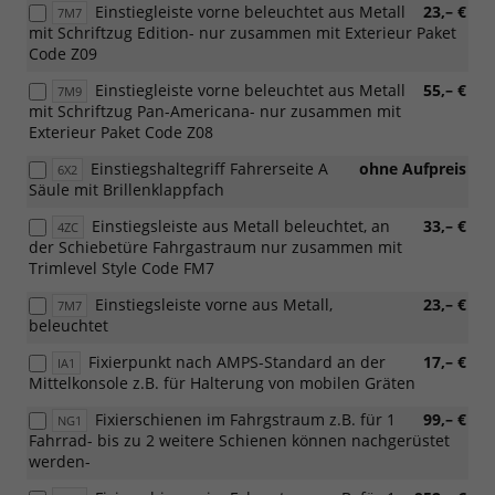
Einstiegleiste vorne beleuchtet aus Metall
23,– €
7M7
mit Schriftzug Edition- nur zusammen mit Exterieur Paket
Code Z09
Einstiegleiste vorne beleuchtet aus Metall
55,– €
7M9
mit Schriftzug Pan-Americana- nur zusammen mit
Exterieur Paket Code Z08
Einstiegshaltegriff Fahrerseite A
ohne Aufpreis
6X2
Säule mit Brillenklappfach
Einstiegsleiste aus Metall beleuchtet, an
33,– €
4ZC
der Schiebetüre Fahrgastraum nur zusammen mit
Trimlevel Style Code FM7
Einstiegsleiste vorne aus Metall,
23,– €
7M7
beleuchtet
Fixierpunkt nach AMPS-Standard an der
17,– €
IA1
Mittelkonsole z.B. für Halterung von mobilen Gräten
Fixierschienen im Fahrgstraum z.B. für 1
99,– €
NG1
Fahrrad- bis zu 2 weitere Schienen können nachgerüstet
werden-