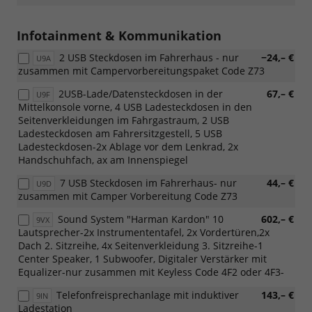
Infotainment & Kommunikation
2 USB Steckdosen im Fahrerhaus - nur
−24,– €
U9A
zusammen mit Campervorbereitungspaket Code Z73
2USB-Lade/Datensteckdosen in der
67,– €
U9F
Mittelkonsole vorne, 4 USB Ladesteckdosen in den
Seitenverkleidungen im Fahrgastraum, 2 USB
Ladesteckdosen am Fahrersitzgestell, 5 USB
Ladesteckdosen-2x Ablage vor dem Lenkrad, 2x
Handschuhfach, ax am Innenspiegel
7 USB Steckdosen im Fahrerhaus- nur
44,– €
U9D
zusammen mit Camper Vorbereitung Code Z73
Sound System "Harman Kardon" 10
602,– €
9VX
Lautsprecher-2x Instrumententafel, 2x Vordertüren,2x
Dach 2. Sitzreihe, 4x Seitenverkleidung 3. Sitzreihe-1
Center Speaker, 1 Subwoofer, Digitaler Verstärker mit
Equalizer-nur zusammen mit Keyless Code 4F2 oder 4F3-
Telefonfreisprechanlage mit induktiver
143,– €
9IN
Ladestation