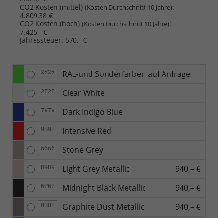
CO2 Kosten (mittel)
:
(Kosten Durchschnitt 10 Jahre)
4.809,38 €
CO2 Kosten (hoch)
:
(Kosten Durchschnitt 10 Jahre)
7.425,- €
Jahressteuer:
570,- €
RAL-und Sonderfarben auf Anfrage
XXXX
Clear White
2E2E
Dark Indigo Blue
7V7V
Intensive Red
9B9B
Stone Grey
W6W6
Light Grey Metallic
940,– €
H9H9
Midnight Black Metallic
940,– €
6P6P
Graphite Dust Metallic
940,– €
8B8B