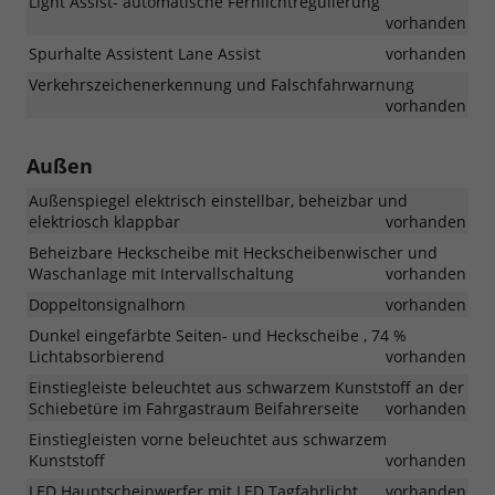
Light Assist- automatische Fernlichtregulierung
vorhanden
Spurhalte Assistent Lane Assist
vorhanden
Verkehrszeichenerkennung und Falschfahrwarnung
vorhanden
Außen
Außenspiegel elektrisch einstellbar, beheizbar und
elektriosch klappbar
vorhanden
Beheizbare Heckscheibe mit Heckscheibenwischer und
Waschanlage mit Intervallschaltung
vorhanden
Doppeltonsignalhorn
vorhanden
Dunkel eingefärbte Seiten- und Heckscheibe , 74 %
Lichtabsorbierend
vorhanden
Einstiegleiste beleuchtet aus schwarzem Kunststoff an der
Schiebetüre im Fahrgastraum Beifahrerseite
vorhanden
Einstiegleisten vorne beleuchtet aus schwarzem
Kunststoff
vorhanden
LED Hauptscheinwerfer mit LED Tagfahrlicht
vorhanden