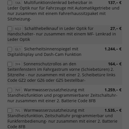
Multifunktionslenkrad beheizbar in
137,– €
1XA
Leder Optik nur für Fahrzeuge mit Automatikgetriebe und
nur zusammen mit einem Fahrerhaussitzpaket mit
Sitzheizung-
Schalthebelknauf in Leder Optik für
27,– €
6Q2
Handschalter- nur zusammen mit einem MF- Lenkrad in
Leder Optik
Sicherheitsinnenspiegel mit
1.244,– €
GL1
Digitaldisplay und Dash-Cam Funktion
Sonnenschutzrollos an den
164,– €
3Y4
Seitenfenstern im Fahrgastrum vorne (Schiebetüren) 2.
Sitzreihe - nur zusammen mit einer 2. Scheibetüre links
Code GZ2 oder GZ6 oder GZ5 bestellbar-
Warmwasserzusatzheizung mit
1.259,– €
7VF
Standheizfunktion und programmierbarer Zeitschaltuhr-
nur zusammen mit einer 2. Batterie Code 8FB
Warmwasserzusatzheizung mit
1.535,– €
7VL
Standheizfunktion, Zeitschaltuhr programmierbar und
Funkfernbedienung- nur zusammen mit einer 2. Batterie
Code 8FB