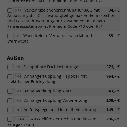
Fahrerassistenzpaket Premium Code P13 oder P71-
Verkehrszeichenerkennung für ACC mit
94,– €
QR9
Anpassung der Geschwindigkeit gemäß Verkehrszeichen
und Falschfahrwarnung- nur zusammen mit einem
Fahrerassistenzpaket Premium Code P13 oder P71-
Warndreieck, Verbandsmaterial und
33,– €
1T1
Warnweste
Außen
3 klappbare Dachlastenträger
571,– €
3S8
Anhängerkupplung klappbar mit
964,– €
1M6
elektrischer Entriegelung
Anhängerkupplung starr
543,– €
1M3
Anhängerkupplung Vorbereitung
208,– €
1M5
Außenspiegel mit Umfeldbeleuchtung
149,– €
6XP
Ausstellfenster rechts und links im
286,– €
4DU/4EU
Fahrgastraum