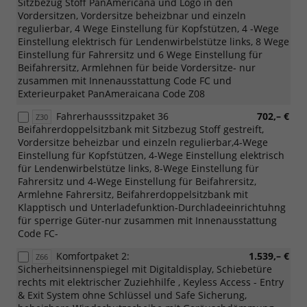
Sitzbezug Stoff PanAmericana und Logo in den
Vordersitzen, Vordersitze beheizbnar und einzeln
regulierbar, 4 Wege Einstellung für Kopfstützen, 4 -Wege
Einstellung elektrisch für Lendenwirbelstütze links, 8 Wege
Einstellung für Fahrersitz und 6 Wege Einstellung für
Beifahrersitz, Armlehnen für beide Vordersitze- nur
zusammen mit Innenausstattung Code FC und
Exterieurpaket PanAmeraicana Code Z08
Fahrerhausssitzpaket 36
702,– €
Z30
Beifahrerdoppelsitzbank mit Sitzbezug Stoff gestreift,
Vordersitze beheizbar und einzeln regulierbar,4-Wege
Einstellung für Kopfstützen, 4-Wege Einstellung elektrisch
für Lendenwirbelstütze links, 8-Wege Einstellung für
Fahrersitz und 4-Wege Einstellung für Beifahrersitz,
Armlehne Fahrersitz, Beifahrerdoppelsitzbank mit
Klapptisch und Unterladefunktion-Durchladeeinrichtuhng
für sperrige Güter-nur zusammen mit Innenausstattung
Code FC-
Komfortpaket 2:
1.539,– €
Z66
Sicherheitsinnenspiegel mit Digitaldisplay, Schiebetüre
rechts mit elektrischer Zuziehhilfe , Keyless Access - Entry
& Exit System ohne Schlüssel und Safe Sicherung,