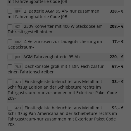
mit Fahrzeugbatterie Code J0B
2. Batterie AGM 95 Ah- nur zusammen
328,– €
8FF
mit Fahrzeugbatterie Code J0B-
230V Konverter mit 400 W Steckdose am
208,– €
9Z1
Fahresitzgestell hinten
4 Verzurrösen zur Ladegutsicherung im
17,– €
6B2
Gepäckraum-
AGM Fahrzeugbatterie 95 Ah
220,– €
J0B
Dachkonsole groß mit 1-DIN Fach z.B für
67,– €
7N3
einen Fahrtenschreiber
Einstiegleiste beleuchtet aus Metall mit
33,– €
4ZD
Schriftzug Edition an der Schiebetüre rechts im
Fahrgastraum- nur zusammen mit Exterieur Paket Code
Z09-
Einstiegleiste beleuchtet aus Metall mit
55,– €
4ZH
Schriftzug Pan-Americana an der Schiebetüre rechts im
Fahrgastraum-nur zusammen mit Exterieur Paket Code
Z08-