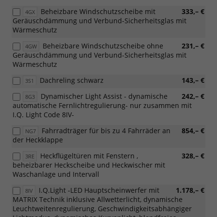
Beheizbare Windschutzscheibe mit
333,– €
4GX
Geräuschdämmung und Verbund-Sicherheitsglas mit
Wärmeschutz
Beheizbare Windschutzscheibe ohne
231,– €
4GW
Geräuschdämmung und Verbund-Sicherheitsglas mit
Wärmeschutz
Dachreling schwarz
143,– €
3S1
Dynamischer Light Assist - dynamische
242,– €
8G3
automatische Fernlichtregulierung- nur zusammen mit
I.Q. Light Code 8IV-
Fahrradträger für bis zu 4 Fahrräder an
854,– €
NG7
der Heckklappe
Heckflügeltüren mit Fenstern ,
328,– €
3RE
beheizbarer Heckscheibe und Heckwischer mit
Waschanlage und Intervall
I.Q.Light -LED Hauptscheinwerfer mit
1.178,– €
8IV
MATRIX Technik inklusive Allwetterlicht, dynamische
Leuchtweitenregulierung, Geschwindigkeitsabhängiger