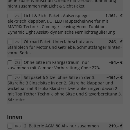
beheizbare Windschutzscheibe mit Geräuschdämmung-
nicht zusammen mit Licht & Sicht Paket
Licht & Sicht Paket : Außenspiegel
1.161,– €
Z59
elektrisch klappbar, I.Q. LED Hauptscheinwerfer mit
MATRIX Technik , Coming / Leaving Home Funktion,
Dynamic Light Assist- dynamische Fernlichtregulierung
Offroad Paket: Unterfahrschutz aus
246,– €
Z63
Stahlblech für Motor und Getriebe, Schmutzfänger hinten-
vorne Serie-
Ohne Sitze im Fahrgastraum- nur
−54,– €
Z51
zusammen mit Camper Vorbereitung Code Z73-
Sitzpaket 6 Sitze: ohne Sitze in der 3.
−161,– €
Z53
Sitzreihe 3 Einzelsitze in der 2. Sitzreihe klappbar und
wickelbar mit 3 Isofix Kkindersitzverankerungen davon 2
mit Top Tether Technik, ohne Sitze und Sitzvorbereitung 3.
Sitzreihe
Innen
2. Batterie AGM 80 Ah- nur zusammen
219,– €
8FB