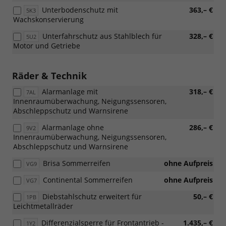
Unterbodenschutz mit
363,– €
5K3
Wachskonservierung
Unterfahrschutz aus Stahlblech für
328,– €
5U2
Motor und Getriebe
Räder & Technik
Alarmanlage mit
318,– €
7AL
Innenraumüberwachung, Neigungssensoren,
Abschleppschutz und Warnsirene
Alarmanlage ohne
286,– €
9V2
Innenraumüberwachung, Neigungssensoren,
Abschleppschutz und Warnsirene
Brisa Sommerreifen
ohne Aufpreis
VG9
Continental Sommerreifen
ohne Aufpreis
VG7
Diebstahlschutz erweitert für
50,– €
1PB
Leichtmetallräder
Differenzialsperre für Frontantrieb -
1.435,– €
1Y2