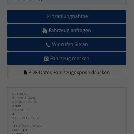
Inzahlungnahme
Fahrzeug anfragen
Wir rufen Sie an
Fahrzeug merken
PDF-Datei, Fahrzeugexposé drucken
GETRIEBE
Autom. 8-Gang
ANTRIEBSACHSE
Allrad
ZYLINDER
4
PARTIKELFILTER
1
SCHADSTOFFKLASSE
Euro 6 EB