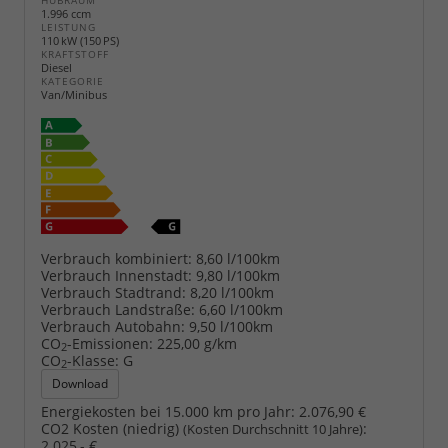
HUBRAUM
1.996 ccm
LEISTUNG
110 kW (150 PS)
KRAFTSTOFF
Diesel
KATEGORIE
Van/Minibus
Verbrauch kombiniert:
8,60 l/100km
Verbrauch Innenstadt:
9,80 l/100km
Verbrauch Stadtrand:
8,20 l/100km
Verbrauch Landstraße:
6,60 l/100km
Verbrauch Autobahn:
9,50 l/100km
CO
-Emissionen:
225,00 g/km
2
CO
-Klasse:
G
2
Download
Energiekosten bei 15.000 km pro Jahr:
2.076,90 €
CO2 Kosten (niedrig)
:
(Kosten Durchschnitt 10 Jahre)
2.025,- €