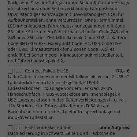
Pack, ohne Sitze im Fahrgastraum. Seiten & Curtain-Arnags
im Fahrerhaus, ohne Seitenverkleidung Fahrgastraum,
Unvollständiges Fahrzeuge mit unvollständigem COC für
Aufbauhersteller,, ohne Verzurrösen, Ohne Formhimmel,
LED Innenleuchten Fahrerhaus- nur zusammen mit Code
Z51 ohne Sitze, einem Fahrrerhaussitzpaket Code Z48 oder
Z49 oder Z50 oder Z69, MIttelkonsole Code 3D2, 2. Batterie
Code 8FB oder 8FF, Fixierpunkt Code IA1, USB Code U9A
oder U9D, Klimaautomatik für 2 Zonen Code KC5- es
entfällt bei Serienmodell Klimaautomatik mit Bedienteil,
und Fahrerhaussitzpaket 2,-
Connect Paket: 2 USB
176,– €
Z58
Lade/Datensteckdosen in der Mittelkonsole vorne, 2 USB -C
Ladesteckdosenim Fahrersitzgestell, 5 USB-C
Ladesteckdosen -2x ablage vor dem Lenkrad, 2x im
Handschuhfach, 1 UBS-A Steckdose am Innenspiegel, 4
USB Ladesteckdosen in den Seitenverkleidungen li. u. re.,
12V Steckdose im Fahrgast/Laderaum D-Säüle auf
Bodenhöhe hinten rechts, Telefonfreisprechanlage mit
induktiver Ladestation
Exterieur Paket Edition:
ohne Aufpreis
Z09
Dachlackierung in Schwarz, Seiten-und Heckscheibe