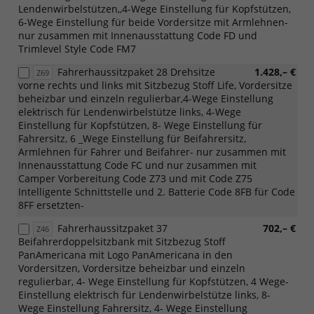
Lendenwirbelstützen,,4-Wege Einstellung für Kopfstützen,
6-Wege Einstellung für beide Vordersitze mit Armlehnen-
nur zusammen mit Innenausstattung Code FD und
Trimlevel Style Code FM7
Fahrerhaussitzpaket 28 Drehsitze
1.428,– €
Z69
vorne rechts und links mit Sitzbezug Stoff Life, Vordersitze
beheizbar und einzeln regulierbar,4-Wege Einstellung
elektrisch für Lendenwirbelstütze links, 4-Wege
Einstellung für Kopfstützen, 8- Wege Einstellung für
Fahrersitz, 6 _Wege Einstellung für Beifahrersitz,
Armlehnen für Fahrer und Beifahrer- nur zusammen mit
Innenausstattung Code FC und nur zusammen mit
Camper Vorbereitung Code Z73 und mit Code Z75
Intelligente Schnittstelle und 2. Batterie Code 8FB für Code
8FF ersetzten-
Fahrerhaussitzpaket 37
702,– €
Z46
Beifahrerdoppelsitzbank mit Sitzbezug Stoff
PanAmericana mit Logo PanAmericana in den
Vordersitzen, Vordersitze beheizbar und einzeln
regulierbar, 4- Wege Einstellung für Kopfstützen, 4 Wege-
Einstellung elektrisch für Lendenwirbelstütze links, 8-
Wege Einstellung Fahrersitz, 4- Wege Einstellung