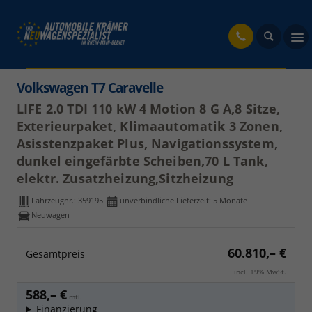
fahrzeug
Volkswagen T7 Caravelle
LIFE 2.0 TDI 110 kW 4 Motion 8 G A,8 Sitze,
Exterieurpaket, Klimaautomatik 3 Zonen,
Asisstenzpaket Plus, Navigationssystem,
dunkel eingefärbte Scheiben,70 L Tank,
elektr. Zusatzheizung,Sitzheizung
Fahrzeugnr.:
359195
unverbindliche Lieferzeit:
5 Monate
Neuwagen
60.810,– €
Gesamtpreis
incl. 19% MwSt.
588,– €
mtl.
Finanzierung