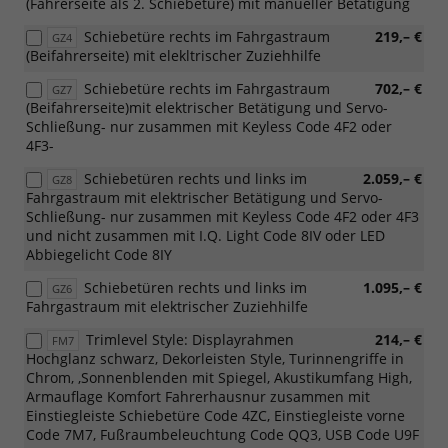
(Fahrerseite als 2. Schiebetüre) mit manueller Betätigung
Schiebetüre rechts im Fahrgastraum
219,– €
GZ4
(Beifahrerseite) mit elekltrischer Zuziehhilfe
Schiebetüre rechts im Fahrgastraum
702,– €
GZ7
(Beifahrerseite)mit elektrischer Betätigung und Servo-
Schließung- nur zusammen mit Keyless Code 4F2 oder
4F3-
Schiebetüren rechts und links im
2.059,– €
GZ8
Fahrgastraum mit elektrischer Betätigung und Servo-
Schließung- nur zusammen mit Keyless Code 4F2 oder 4F3
und nicht zusammen mit I.Q. Light Code 8IV oder LED
Abbiegelicht Code 8IY
Schiebetüren rechts und links im
1.095,– €
GZ6
Fahrgastraum mit elektrischer Zuziehhilfe
Trimlevel Style: Displayrahmen
214,– €
FM7
Hochglanz schwarz, Dekorleisten Style, Turinnengriffe in
Chrom, ,Sonnenblenden mit Spiegel, Akustikumfang High,
Armauflage Komfort Fahrerhausnur zusammen mit
Einstiegleiste Schiebetüre Code 4ZC, Einstiegleiste vorne
Code 7M7, Fußraumbeleuchtung Code QQ3, USB Code U9F