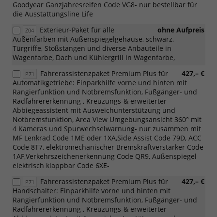
Goodyear Ganzjahresreifen Code VG8- nur bestellbar für
die Ausstattungsline Life
Exterieur-Paket für alle
ohne Aufpreis
Z04
Außenfarben mit Außenspiegelgehäuse, schwarz,
Türgriffe, Stoßstangen und diverse Anbauteile in
Wagenfarbe, Dach und Kühlergrill in Wagenfarbe,
Fahrerassistenzpaket Premium Plus für
427,– €
P71
Automatikgetriebe: Einparkhilfe vorne und hinten mit
Rangierfunktion und Notbremsfunktion, Fußgänger- und
Radfahrererkennung , Kreuzungs-& erweiterter
Abbiegeassistent mit Ausweichunterstützung und
Notbremsfunktion, Area View Umgebungsansicht 360° mit
4 Kameras und Spurwechselwarnung- nur zusammen mit
MF Lenkrad Code 1ME oder 1XA,Side Assist Code 79D, ACC
Code 8T7, elektromechanischer Bremskraftverstärker Code
1AF,Verkehrszeichenerkennung Code QR9, Außenspiegel
elektrisch klappbar Code 6XE-
Fahrerassistenzpaket Premium Plus für
427,– €
P71
Handschalter: Einparkhilfe vorne und hinten mit
Rangierfunktion und Notbremsfunktion, Fußgänger- und
Radfahrererkennung , Kreuzungs-& erweiterter