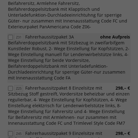
Beifahrersitz, Armlehne Fahrersitz,
Beifahrerdoppelsitzbank mit Klapptisch und
Unterladefunktion-Durchladeeinrichtuhng für sperrige
Güter- nur zusammen mit Innenausstattung Code FC und
Exterieurpaket PanAmericana Code Z06-
Fahrerhaussitzpaket 3A
ohne Aufpreis
Z31
Beifahrerdoppelsitzbank mit Sitzbezug in zweifarbifgem
Kunstleder Robust, 2- Wege Einstellung für Kopfstützen, 2-
Wege Einstellung manuell für Lendenwirbelstütze links, 4-
Wege Einstellung für beide Vordersitze,
Beifahrerdoppelsitzbank mit Unterladefunktion-
Durchladeeinrichtung für sperrige Güter-nur zusammen
mit Innenausstattung Code FA
Fahrerhaussitzpaket 8 Einzelsitze mit
298,– €
Z25
Sitzbezug Stoff gestreift, Vordersitze beheizbar und einzen
regulierbar, 4- Wege Einstellung für Kopfstützen, 4- Wege
Einstellung elektzrisch für Lendenwirbelstütze links, 8-
Wege Einstellung für Fahrersitz und 4- Wege Einstellung
für Beifahrersitz mit Armlehnen- nur zusammen mit
Innenausstattung Code FC und Trimlevel Style Code FM7
Fahrerhaussitzpaket 9 Einzelsitze mit
298,– €
Z45