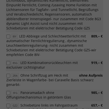
Lichtmodus, dynamisches Kurvenlicht, blendfreies
Einpunkt Fernlicht, Coming /Leaving Home Funktion mit
Lichtsensoren für Tagfahr- und Tunnellicht, Begrüßungs
und Verabschiedelicht, Regensensoren, automatisch
abblendberer Innenspiegel- nur zusammen mit Code 8G3
dynamic Light Assist iund nicht zusammen mit
Schiebetüren mit elektrischer Betätigung Code GZ5
LED Abbiege und Schlechtwetterlicht mit
809,– €
8IY
automatischer Fernlichtregulierung , dynamische
Leuchtweitenregulierung- nicht zusammen mit
Schiebetüren mit elektrischer Betätigung Code GZ5-wir
empfehlen Code 8IV-
LED Kombinationsrückleuchten mit
919,– €
8SG
exclusiver Lichtsignatur
Ohne Schriftzug am Heck mit
ohne Aufpreis
2RA
Zierleiste in Wagenfarbe- bei Caravelle Basis schwarz
genarbt-
Panoramadach ohne
985,– €
3FG
Öffungsmechanismus in getöntem Glas
Schiebetüre links im Fahrgastraum
657,– €
GZ2