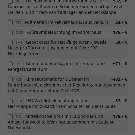
Fixierschienen im Fahrgstraum z.B. für 1
952,– €
NG6
Fahrrad- bis zu 2 weitere Schienen können nachgerüstet
werden- und 4-fach Fahrradträger an der Heckklappe
Fußmatten im Fahrerhaus (2) aus Velours
33,– €
0TC
Fußraumbeleuchtung im Fahrerhaus
176,– €
QQ3
Gepäcknetz für Heckflügeltüren -jeweils 1
50,– €
6M3
Netzt pro Türe-nur zusammen mit Code 3RE
Heckflügeltüren
Gummibodenbelag im Fahrerhaus und
−71,– €
3ML
Fahrgast/Laderaum
Klimaautomatik für 2 Zoinen im
−482,– €
KC5
Fahrerhaus mit elektronbsicher Regelung- nur zusammen
mit Camper Vorbereitung Code Z73
LED Vorfeldbeleuchtung in der
87,– €
9:E4
Heckklappe mit zusätzlichem Schalter an der D-Säule
Mittelkonsole breit mit Cupholder und
176,– €
3D2
Ablage für Mobiltelefon- nur zusammen mit Code IA1
Fixierpunkt-