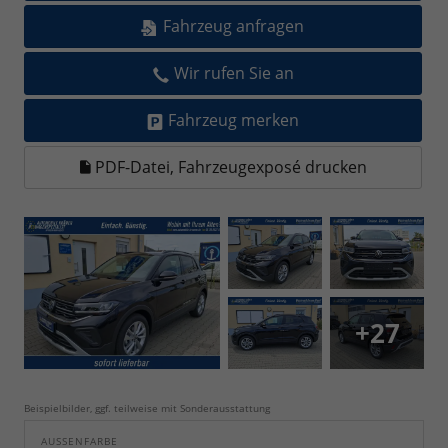
Fahrzeug anfragen
Wir rufen Sie an
Fahrzeug merken
PDF-Datei, Fahrzeugexposé drucken
+27
Beispielbilder, ggf. teilweise mit Sonderausstattung
AUSSENFARBE