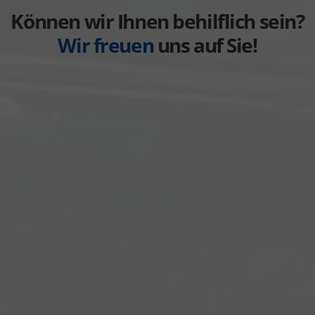
anzeigen
Können wir Ihnen behilflich sein?
Wir freuen
uns auf Sie!