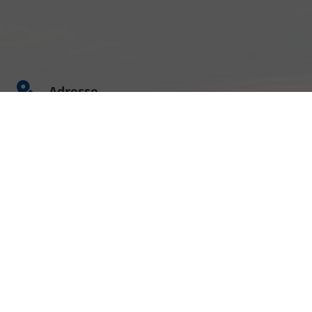
Adresse
Am Kümmerling 7
55294 Bodenheim
Ihre Anfahrt