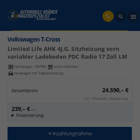
fahrzeug
Volkswagen T-Cross
Limited Life AHK 4J.G. Sitzheizung vorn
variabler Ladeboden PDC Radio 17 Zoll LM
Fahrzeugnr.:
347995
sofort lieferbar
Neuwagen mit Tageszulassung
24.590,– €
Gesamtpreis
incl. 19% MwSt., Überführung.
239,– €
mtl.
Finanzierung
Inzahlungnahme