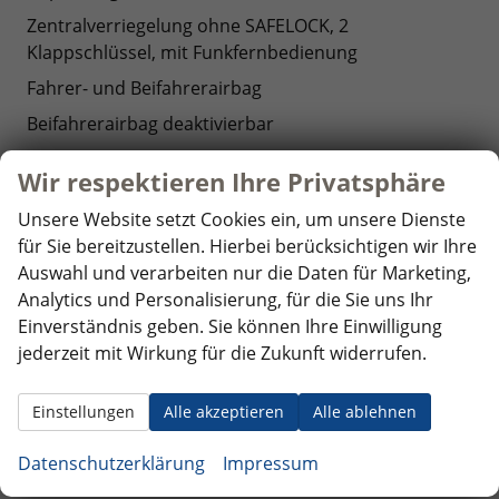
Zentralverriegelung ohne SAFELOCK, 2
Klappschlüssel, mit Funkfernbedienung
Fahrer- und Beifahrerairbag
Beifahrerairbag deaktivierbar
Elektrische Fensterheber
Wir respektieren Ihre Privatsphäre
Elektronische Wegfahrsperre
Unsere Website setzt Cookies ein, um unsere Dienste
Elektronisches Stabilisierungsprogramm ESP mit
für Sie bereitzustellen. Hierbei berücksichtigen wir Ihre
Lenkimpuls, ABS, ASR, EDS und EDTC
Auswahl und verarbeiten nur die Daten für Marketing,
Frontassistent
Analytics und Personalisierung, für die Sie uns Ihr
Einverständnis geben. Sie können Ihre Einwilligung
Verkehrsüberwachungssystem
jederzeit mit Wirkung für die Zukunft widerrufen.
Notbremsfunktion
Start-/Stopp-Funktion
Einstellungen
Alle akzeptieren
Alle ablehnen
ISOFIX - Vorbereitung zur Befestigung eines
Kindersitzes auf dem Beifahrersitz und auf den
Datenschutzerklärung
Impressum
äußeren Rücksitzen