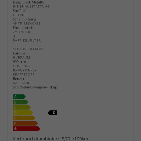
Deep Black Metallic
INNENAUSSTATTUNG
Stoff Life
GETRIEBE
Schalt. 6-Gang
ANTRIEBSACHSE
Frontantrieb
ZYLINDER
3
PARTIKELFILTER
1
SCHADSTOFFKLASSE
Euro 6e
HUBRAUM
999 ccm
LEISTUNG
85 kW (116 PS)
KRAFTSTOFF
Benzin
KATEGORIE
SUV/Geländewagen/Pickup
Verbrauch kombiniert:
5,70 l/100km