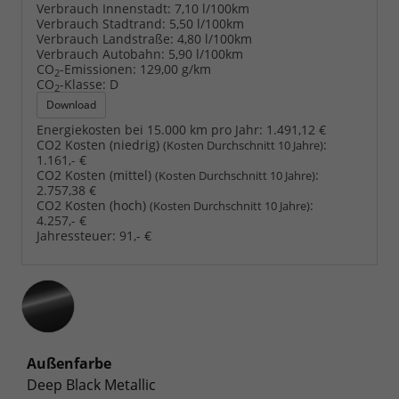
Verbrauch Innenstadt:
7,10 l/100km
Verbrauch Stadtrand:
5,50 l/100km
Verbrauch Landstraße:
4,80 l/100km
Verbrauch Autobahn:
5,90 l/100km
CO
-Emissionen:
129,00 g/km
2
CO
-Klasse:
D
2
Download
Energiekosten bei 15.000 km pro Jahr:
1.491,12 €
CO2 Kosten (niedrig)
:
(Kosten Durchschnitt 10 Jahre)
1.161,- €
CO2 Kosten (mittel)
:
(Kosten Durchschnitt 10 Jahre)
2.757,38 €
CO2 Kosten (hoch)
:
(Kosten Durchschnitt 10 Jahre)
4.257,- €
Jahressteuer:
91,- €
Außenfarbe
Deep Black Metallic