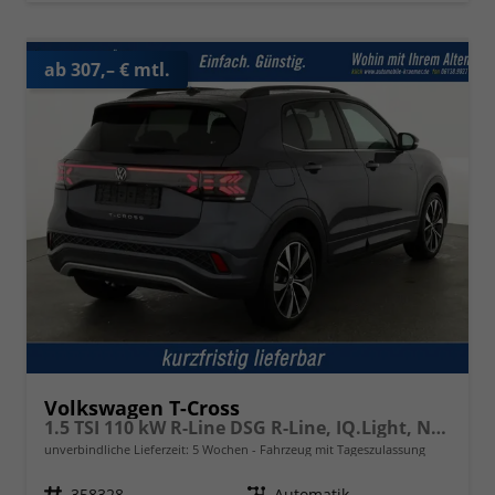
ab 307,– € mtl.
Volkswagen T-Cross
1.5 TSI 110 kW R-Line DSG R-Line, IQ.Light, Navi, Side, Kamera, Winter, 18-Zoll
unverbindliche Lieferzeit:
5 Wochen
Fahrzeug mit Tageszulassung
Fahrzeugnr.
358328
Getriebe
Automatik