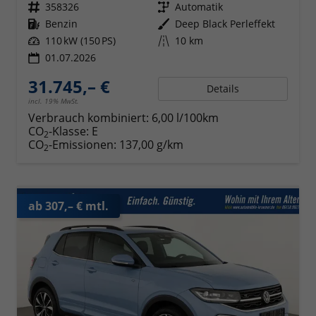
Fahrzeugnr.
358326
Getriebe
Automatik
Kraftstoff
Benzin
Außenfarbe
Deep Black Perleffekt
Leistung
110 kW (150 PS)
Kilometerstand
10 km
01.07.2026
31.745,– €
Details
incl. 19% MwSt.
Verbrauch kombiniert:
6,00 l/100km
CO
-Klasse:
E
2
CO
-Emissionen:
137,00 g/km
2
ab 307,– € mtl.