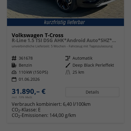
Volkswagen T-Cross
R-Line 1.5 TSI DSG AHK*Android Auto*SHZ*Matrix-LED*Kamera*Keyless*18"
unverbindliche Lieferzeit:
5 Wochen
Fahrzeug mit Tageszulassung
Fahrzeugnr.
361678
Getriebe
Automatik
Kraftstoff
Benzin
Außenfarbe
Deep Black Perleffekt
Leistung
110 kW (150 PS)
Kilometerstand
25 km
01.06.2026
31.890,– €
Details
incl. 19% MwSt.
Verbrauch kombiniert:
6,40 l/100km
CO
-Klasse:
E
2
CO
-Emissionen:
144,00 g/km
2