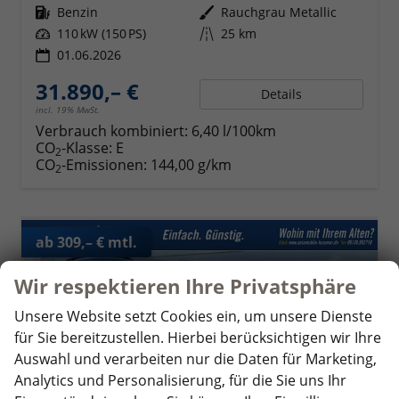
Kraftstoff
Benzin
Außenfarbe
Rauchgrau Metallic
Leistung
110 kW (150 PS)
Kilometerstand
25 km
01.06.2026
31.890,– €
Details
incl. 19% MwSt.
Verbrauch kombiniert:
6,40 l/100km
CO
-Klasse:
E
2
CO
-Emissionen:
144,00 g/km
2
ab 309,– € mtl.
Wir respektieren Ihre Privatsphäre
Unsere Website setzt Cookies ein, um unsere Dienste
für Sie bereitzustellen. Hierbei berücksichtigen wir Ihre
Auswahl und verarbeiten nur die Daten für Marketing,
Analytics und Personalisierung, für die Sie uns Ihr