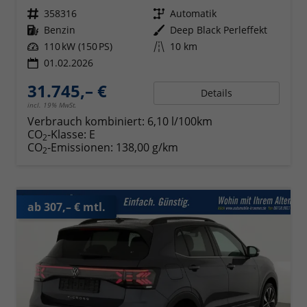
Fahrzeugnr.
358316
Getriebe
Automatik
Kraftstoff
Benzin
Außenfarbe
Deep Black Perleffekt
Leistung
110 kW (150 PS)
Kilometerstand
10 km
01.02.2026
31.745,– €
Details
incl. 19% MwSt.
Verbrauch kombiniert:
6,10 l/100km
CO
-Klasse:
E
2
CO
-Emissionen:
138,00 g/km
2
ab 307,– € mtl.