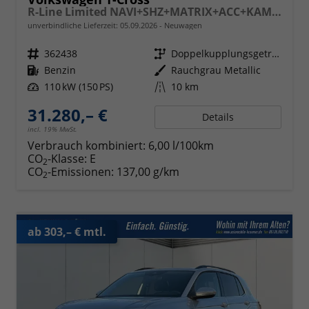
R-Line Limited NAVI+SHZ+MATRIX+ACC+KAMERA+18''ALU
unverbindliche Lieferzeit:
05.09.2026
Neuwagen
Fahrzeugnr.
362438
Getriebe
Doppelkupplungsgetriebe (DSG)
Kraftstoff
Benzin
Außenfarbe
Rauchgrau Metallic
Leistung
110 kW (150 PS)
Kilometerstand
10 km
31.280,– €
Details
incl. 19% MwSt.
Verbrauch kombiniert:
6,00 l/100km
CO
-Klasse:
E
2
CO
-Emissionen:
137,00 g/km
2
ab 303,– € mtl.