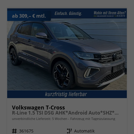
ab 309,– € mtl.
Volkswagen T-Cross
R-Line 1.5 TSI DSG AHK*Android Auto*SHZ*Matrix-LED*Kamera*Keyless*18"
unverbindliche Lieferzeit:
5 Wochen
Fahrzeug mit Tageszulassung
Fahrzeugnr.
361675
Getriebe
Automatik