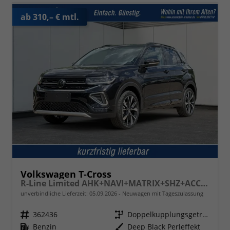
ab 310,– € mtl.
Volkswagen T-Cross
R-Line Limited AHK+NAVI+MATRIX+SHZ+ACC+KAMERA+18'' ALU
unverbindliche Lieferzeit:
05.09.2026
Neuwagen mit Tageszulassung
Fahrzeugnr.
362436
Getriebe
Doppelkupplungsgetriebe (DSG)
Kraftstoff
Benzin
Außenfarbe
Deep Black Perleffekt