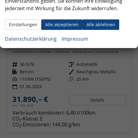
Einverständnis geben. Sie können Ihre Einwilligung
jederzeit mit Wirkung für die Zukunft widerrufen.
Einstellungen
Alle akzeptieren
Alle ablehnen
Datenschutzerklärung
Impressum
Volkswagen T-Cross
R-Line 1.5 TSI DSG AHK*Android Auto*SHZ*Matrix-LED*Kamera*Keyless*18"
unverbindliche Lieferzeit:
5 Wochen
Fahrzeug mit Tageszulassung
Fahrzeugnr.
361676
Getriebe
Automatik
Kraftstoff
Benzin
Außenfarbe
Rauchgrau Metallic
Leistung
110 kW (150 PS)
Kilometerstand
25 km
01.06.2026
31.890,– €
Details
incl. 19% MwSt.
Verbrauch kombiniert:
6,40 l/100km
CO
-Klasse:
E
2
CO
-Emissionen:
144,00 g/km
2