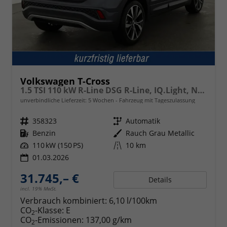
Volkswagen T-Cross
1.5 TSI 110 kW R-Line DSG R-Line, IQ.Light, Navi, Side, Kamera, Winter, 18-Zoll
unverbindliche Lieferzeit:
5 Wochen
Fahrzeug mit Tageszulassung
Fahrzeugnr.
358323
Getriebe
Automatik
Kraftstoff
Benzin
Außenfarbe
Rauch Grau Metallic
Leistung
110 kW (150 PS)
Kilometerstand
10 km
01.03.2026
31.745,– €
Details
incl. 19% MwSt.
Verbrauch kombiniert:
6,10 l/100km
CO
-Klasse:
E
2
CO
-Emissionen:
137,00 g/km
2