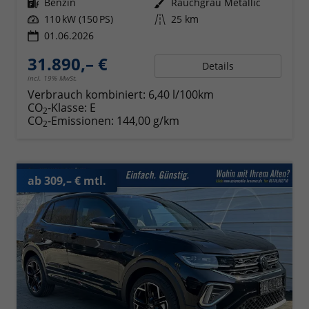
Kraftstoff
Benzin
Außenfarbe
Rauchgrau Metallic
Leistung
110 kW (150 PS)
Kilometerstand
25 km
01.06.2026
31.890,– €
Details
incl. 19% MwSt.
Verbrauch kombiniert:
6,40 l/100km
CO
-Klasse:
E
2
CO
-Emissionen:
144,00 g/km
2
ab 309,– € mtl.