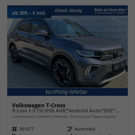
ab 309,– € mtl.
Volkswagen T-Cross
R-Line 1.5 TSI DSG AHK*Android Auto*SHZ*Matrix-LED*Kamera*Keyless*18"
unverbindliche Lieferzeit:
5 Wochen
Fahrzeug mit Tageszulassung
Fahrzeugnr.
361677
Getriebe
Automatik