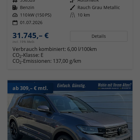
Kraftstoff
Benzin
Außenfarbe
Rauch Grau Metallic
Leistung
110 kW (150 PS)
Kilometerstand
10 km
01.07.2026
31.745,– €
Details
incl. 19% MwSt.
Verbrauch kombiniert:
6,00 l/100km
CO
-Klasse:
E
2
CO
-Emissionen:
137,00 g/km
2
ab 309,– € mtl.