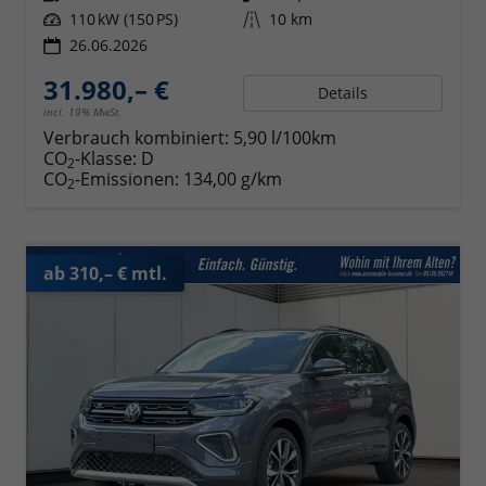
Leistung
110 kW (150 PS)
Kilometerstand
10 km
26.06.2026
31.980,– €
Details
incl. 19% MwSt.
Verbrauch kombiniert:
5,90 l/100km
CO
-Klasse:
D
2
CO
-Emissionen:
134,00 g/km
2
ab 310,– € mtl.