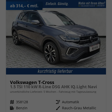
ab 314,– € mtl.
Volkswagen T-Cross
1.5 TSI 110 kW R-Line DSG AHK IQ.Light Navi
unverbindliche Lieferzeit:
5 Wochen
Fahrzeug mit Tageszulassung
Fahrzeugnr.
358128
Getriebe
Automatik
Kraftstoff
Benzin
Außenfarbe
Rauch-Grau Metallic