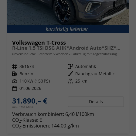
Volkswagen T-Cross
R-Line 1.5 TSI DSG AHK*Android Auto*SHZ*Matrix-LED*Kamera*Keyless*18"
unverbindliche Lieferzeit:
5 Wochen
Fahrzeug mit Tageszulassung
Fahrzeugnr.
361674
Getriebe
Automatik
Kraftstoff
Benzin
Außenfarbe
Rauchgrau Metallic
Leistung
110 kW (150 PS)
Kilometerstand
25 km
01.06.2026
31.890,– €
Details
incl. 19% MwSt.
Verbrauch kombiniert:
6,40 l/100km
CO
-Klasse:
E
2
CO
-Emissionen:
144,00 g/km
2