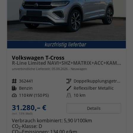
Volkswagen T-Cross
R-Line Limited NAVI+SHZ+MATRIX+ACC+KAMERA+18'' ALU
unverbindliche Lieferzeit:
05.09.2026
Neuwagen
Fahrzeugnr.
362441
Getriebe
Doppelkupplungsgetriebe (DSG)
Kraftstoff
Benzin
Außenfarbe
Reflexsilber Metallic
Leistung
110 kW (150 PS)
Kilometerstand
10 km
31.280,– €
Details
incl. 19% MwSt.
Verbrauch kombiniert:
5,90 l/100km
CO
-Klasse:
D
2
CO
-Emissionen:
134,00 g/km