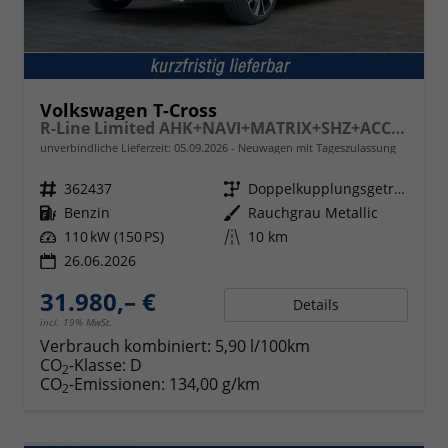
Volkswagen T-Cross
R-Line Limited AHK+NAVI+MATRIX+SHZ+ACC+KAMERA+18'' ALU
unverbindliche Lieferzeit:
05.09.2026
Neuwagen mit Tageszulassung
Fahrzeugnr.
362437
Getriebe
Doppelkupplungsgetriebe (DSG)
Kraftstoff
Benzin
Außenfarbe
Rauchgrau Metallic
Leistung
110 kW (150 PS)
Kilometerstand
10 km
26.06.2026
31.980,– €
Details
incl. 19% MwSt.
Verbrauch kombiniert:
5,90 l/100km
CO
-Klasse:
D
2
CO
-Emissionen:
134,00 g/km
2