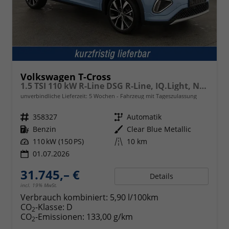
Volkswagen T-Cross
1.5 TSI 110 kW R-Line DSG R-Line, IQ.Light, Navi, Side, Kamera, Winter, 18-Zoll
unverbindliche Lieferzeit:
5 Wochen
Fahrzeug mit Tageszulassung
Fahrzeugnr.
358327
Getriebe
Automatik
Kraftstoff
Benzin
Außenfarbe
Clear Blue Metallic
Leistung
110 kW (150 PS)
Kilometerstand
10 km
01.07.2026
31.745,– €
Details
incl. 19% MwSt.
Verbrauch kombiniert:
5,90 l/100km
CO
-Klasse:
D
2
CO
-Emissionen:
133,00 g/km
2