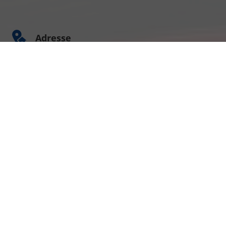
Adresse
Am Kümmerling 7
55294 Bodenheim
Ihre Anfahrt
Öffnungszeiten