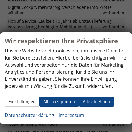
Digital Cockpit, mehrfarbig, verschiedene Info-Profile
wählbar
vorhanden
Notruf-Service (Laufzeit 10 Jahre ab Erstauslieferung,
Voraussetzung benötigter Mobilfunknetze)
vorhanden
Vorbereitet für "We Connect" und "We Connect Plus" und
Wir respektieren Ihre Privatsphäre
"VW Connect Plus"
vorhanden
Unsere Website setzt Cookies ein, um unsere Dienste
Sicherheit & Assistenz
für Sie bereitzustellen. Hierbei berücksichtigen wir Ihre
Auswahl und verarbeiten nur die Daten für Marketing,
Einparkhilfe - Warnsignale bei Hindernissen im
Heckbereich
vorhanden
Analytics und Personalisierung, für die Sie uns Ihr
Einverständnis geben. Sie können Ihre Einwilligung
Geschwindigkeitsbegrenzer
vorhanden
jederzeit mit Wirkung für die Zukunft widerrufen.
Ablenkungs- und Müdigkeitserkennung
vorhanden
Airbag für Fahrer und Beifahrer, mit Beifahrerairbag-
Einstellungen
Alle akzeptieren
Alle ablehnen
Deaktivierung
vorhanden
Berganfahrassistent
vorhanden
Datenschutzerklärung
Impressum
Fahrlichtschaltung automatisch, mit "Coming home"- und
"Leaving home"-Funktion
vorhanden