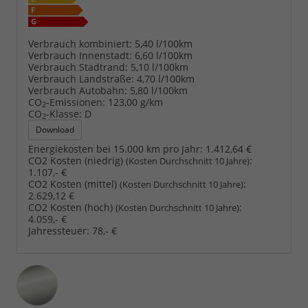
Verbrauch kombiniert:
5,40 l/100km
Verbrauch Innenstadt:
6,60 l/100km
Verbrauch Stadtrand:
5,10 l/100km
Verbrauch Landstraße:
4,70 l/100km
Verbrauch Autobahn:
5,80 l/100km
CO
-Emissionen:
123,00 g/km
2
CO
-Klasse:
D
2
Download
Energiekosten bei 15.000 km pro Jahr:
1.412,64 €
CO2 Kosten (niedrig)
:
(Kosten Durchschnitt 10 Jahre)
1.107,- €
CO2 Kosten (mittel)
:
(Kosten Durchschnitt 10 Jahre)
2.629,12 €
CO2 Kosten (hoch)
:
(Kosten Durchschnitt 10 Jahre)
4.059,- €
Jahressteuer:
78,- €