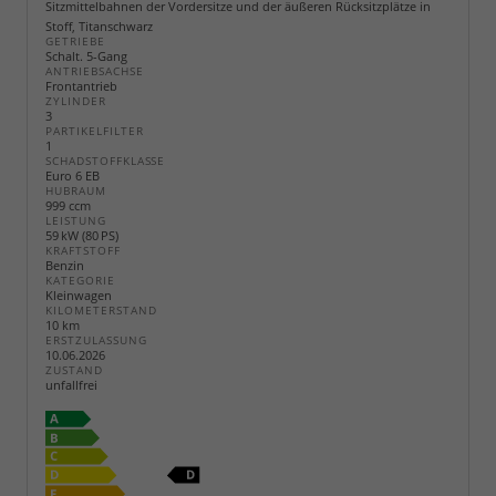
Sitzmittelbahnen der Vordersitze und der äußeren Rücksitzplätze in
Stoff, Titanschwarz
GETRIEBE
Schalt. 5-Gang
ANTRIEBSACHSE
Frontantrieb
ZYLINDER
3
PARTIKELFILTER
1
SCHADSTOFFKLASSE
Euro 6 EB
HUBRAUM
999 ccm
LEISTUNG
59 kW (80 PS)
KRAFTSTOFF
Benzin
KATEGORIE
Kleinwagen
KILOMETERSTAND
10 km
ERSTZULASSUNG
10.06.2026
ZUSTAND
unfallfrei