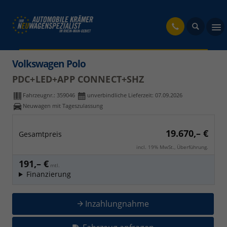
fahrzeug
Volkswagen Polo
PDC+LED+APP CONNECT+SHZ
Fahrzeugnr.:
359046
unverbindliche Lieferzeit:
07.09.2026
Neuwagen mit Tageszulassung
19.670,– €
Gesamtpreis
incl. 19% MwSt., Überführung.
191,– €
mtl.
Finanzierung
Inzahlungnahme