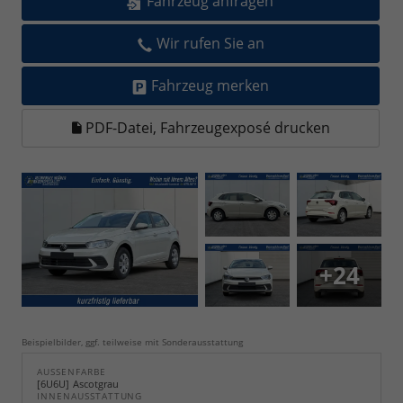
Fahrzeug anfragen
Wir rufen Sie an
Fahrzeug merken
PDF-Datei, Fahrzeugexposé drucken
+24
Beispielbilder, ggf. teilweise mit Sonderausstattung
AUSSENFARBE
6U6U
Ascotgrau
INNENAUSSTATTUNG