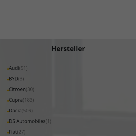
Hersteller
Alle
Audi
(51)
Fahrzeuge
Alle
BYD
(3)
von
Fahrzeuge
Alle
Citroen
(30)
Audi
von
Fahrzeuge
Alle
Cupra
(183)
anzeigen
BYD
von
Fahrzeuge
Alle
Dacia
(509)
anzeigen
Citroen
von
Fahrzeuge
Alle
DS Automobiles
(1)
anzeigen
Cupra
von
Fahrzeuge
Alle
Fiat
(27)
anzeigen
Dacia