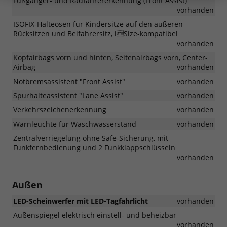
Fußgänger- und Radfahrererkennung (Front Assist)
vorhanden
ISOFIX-Halteösen für Kindersitze auf den äußeren
Rücksitzen und Beifahrersitz, iSize-kompatibel
vorhanden
Kopfairbags vorn und hinten, Seitenairbags vorn, Center-
Airbag
vorhanden
Notbremsassistent "Front Assist"
vorhanden
Spurhalteassistent "Lane Assist"
vorhanden
Verkehrszeichenerkennung
vorhanden
Warnleuchte für Waschwasserstand
vorhanden
Zentralverriegelung ohne Safe-Sicherung, mit
Funkfernbedienung und 2 Funkklappschlüsseln
vorhanden
Außen
LED-Scheinwerfer mit LED-Tagfahrlicht
vorhanden
Außenspiegel elektrisch einstell- und beheizbar
vorhanden