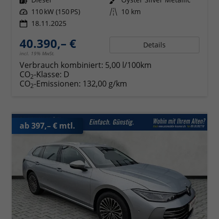
Leistung
110 kW (150 PS)
Kilometerstand
10 km
18.11.2025
40.390,– €
Details
incl. 19% MwSt.
Verbrauch kombiniert:
5,00 l/100km
CO
-Klasse:
D
2
CO
-Emissionen:
132,00 g/km
2
ab 397,– € mtl.