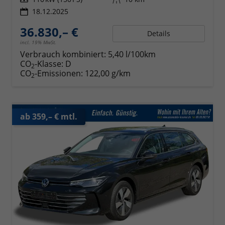
18.12.2025
36.830,– €
Details
incl. 19% MwSt.
Verbrauch kombiniert:
5,40 l/100km
CO
-Klasse:
D
2
CO
-Emissionen:
122,00 g/km
2
ab 359,– € mtl.