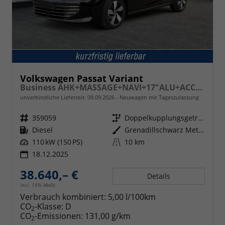
Volkswagen Passat Variant
Business AHK+MASSAGE+NAVI+17"ALU+ACC+KAMERA+LED
unverbindliche Lieferzeit:
09.09.2026
Neuwagen mit Tageszulassung
Fahrzeugnr.
359059
Getriebe
Doppelkupplungsgetriebe (DSG)
Kraftstoff
Diesel
Außenfarbe
Grenadillschwarz Metallic
Leistung
110 kW (150 PS)
Kilometerstand
10 km
18.12.2025
38.640,– €
Details
incl. 19% MwSt.
Verbrauch kombiniert:
5,00 l/100km
CO
-Klasse:
D
2
CO
-Emissionen:
131,00 g/km
2