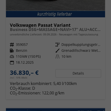
Volkswagen Passat Variant
Business DSG+MASSAGE+NAVI+17" ALU+ACC+KAMERA+LED
unverbindliche Lieferzeit:
09.09.2026
Neuwagen mit Tageszulassung
Fahrzeugnr.
359057
Getriebe
Doppelkupplungsgetriebe (DSG)
Kraftstoff
Benzin
Außenfarbe
Grenadillschwarz Metallic
Leistung
110 kW (150 PS)
Kilometerstand
10 km
18.12.2025
36.830,– €
Details
incl. 19% MwSt.
Verbrauch kombiniert:
5,40 l/100km
CO
-Klasse:
D
2
CO
-Emissionen:
122,00 g/km
2