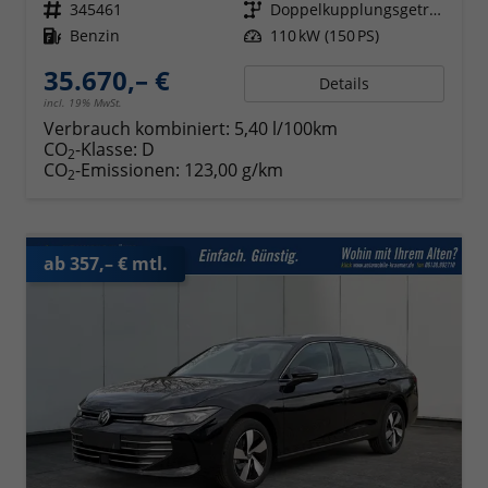
Fahrzeugnr.
345461
Getriebe
Doppelkupplungsgetriebe (DSG)
Kraftstoff
Benzin
Leistung
110 kW (150 PS)
35.670,– €
Details
incl. 19% MwSt.
Verbrauch kombiniert:
5,40 l/100km
CO
-Klasse:
D
2
CO
-Emissionen:
123,00 g/km
2
ab 357,– € mtl.