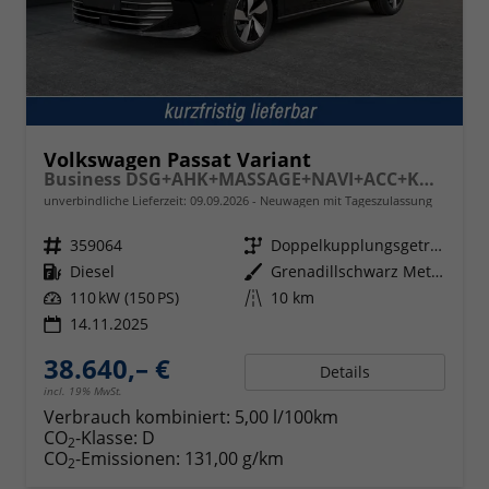
Volkswagen Passat Variant
Business DSG+AHK+MASSAGE+NAVI+ACC+KAMERA+LED+17" ALU
unverbindliche Lieferzeit:
09.09.2026
Neuwagen mit Tageszulassung
Fahrzeugnr.
359064
Getriebe
Doppelkupplungsgetriebe (DSG)
Kraftstoff
Diesel
Außenfarbe
Grenadillschwarz Metallic
Leistung
110 kW (150 PS)
Kilometerstand
10 km
14.11.2025
38.640,– €
Details
incl. 19% MwSt.
Verbrauch kombiniert:
5,00 l/100km
CO
-Klasse:
D
2
CO
-Emissionen:
131,00 g/km
2