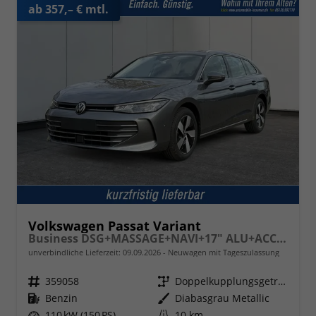
ab 357,– € mtl.
Volkswagen Passat Variant
Business DSG+MASSAGE+NAVI+17" ALU+ACC+KAMERA+LED
unverbindliche Lieferzeit:
09.09.2026
Neuwagen mit Tageszulassung
Fahrzeugnr.
359058
Getriebe
Doppelkupplungsgetriebe (DSG)
Kraftstoff
Benzin
Außenfarbe
Diabasgrau Metallic
Leistung
110 kW (150 PS)
Kilometerstand
10 km