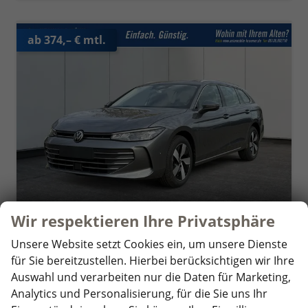
ab 374,– € mtl.
Wir respektieren Ihre Privatsphäre
Unsere Website setzt Cookies ein, um unsere Dienste
Volkswagen Passat Variant
für Sie bereitzustellen. Hierbei berücksichtigen wir Ihre
Business DSG+AHK+MASSAGE+NAVI+ACC+KAMERA+LED+17" ALU
Auswahl und verarbeiten nur die Daten für Marketing,
unverbindliche Lieferzeit:
09.09.2026
Neuwagen mit Tageszulassung
Analytics und Personalisierung, für die Sie uns Ihr
Fahrzeugnr.
359065
Getriebe
Doppelkupplungsgetriebe (DSG)