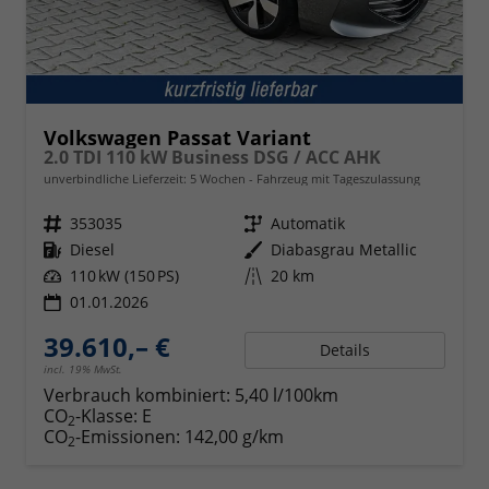
Volkswagen Passat Variant
2.0 TDI 110 kW Business DSG / ACC AHK
unverbindliche Lieferzeit:
5 Wochen
Fahrzeug mit Tageszulassung
Fahrzeugnr.
353035
Getriebe
Automatik
Kraftstoff
Diesel
Außenfarbe
Diabasgrau Metallic
Leistung
110 kW (150 PS)
Kilometerstand
20 km
01.01.2026
39.610,– €
Details
incl. 19% MwSt.
Verbrauch kombiniert:
5,40 l/100km
CO
-Klasse:
E
2
CO
-Emissionen:
142,00 g/km
2