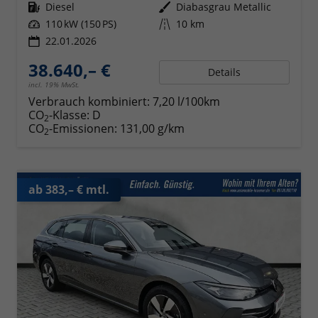
Kraftstoff
Diesel
Außenfarbe
Diabasgrau Metallic
Leistung
110 kW (150 PS)
Kilometerstand
10 km
22.01.2026
38.640,– €
Details
incl. 19% MwSt.
Verbrauch kombiniert:
7,20 l/100km
CO
-Klasse:
D
2
CO
-Emissionen:
131,00 g/km
2
ab 383,– € mtl.