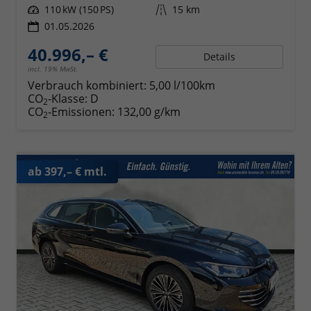
Leistung
110 kW (150 PS)
Kilometerstand
15 km
01.05.2026
40.996,– €
Details
incl. 19% MwSt.
Verbrauch kombiniert:
5,00 l/100km
CO
-Klasse:
D
2
CO
-Emissionen:
132,00 g/km
2
ab 397,– € mtl.