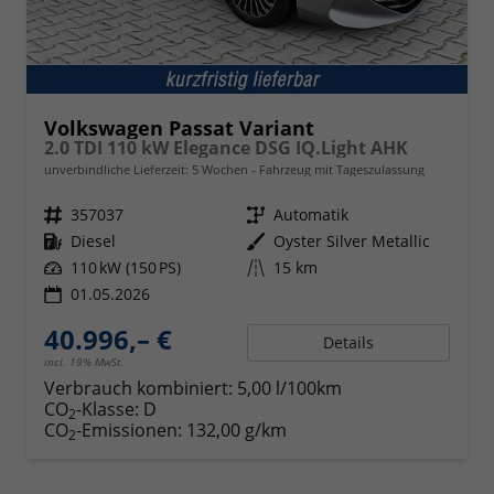
Volkswagen Passat Variant
2.0 TDI 110 kW Elegance DSG IQ.Light AHK
unverbindliche Lieferzeit:
5 Wochen
Fahrzeug mit Tageszulassung
Fahrzeugnr.
357037
Getriebe
Automatik
Kraftstoff
Diesel
Außenfarbe
Oyster Silver Metallic
Leistung
110 kW (150 PS)
Kilometerstand
15 km
01.05.2026
40.996,– €
Details
incl. 19% MwSt.
Verbrauch kombiniert:
5,00 l/100km
CO
-Klasse:
D
2
CO
-Emissionen:
132,00 g/km
2