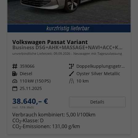
Volkswagen Passat Variant
Business DSG+AHK+MASSAGE+NAVI+ACC+KAMERA+LED+17" ALU
unverbindliche Lieferzeit:
09.09.2026
Neuwagen mit Tageszulassung
Fahrzeugnr.
359066
Getriebe
Doppelkupplungsgetriebe (DSG)
Kraftstoff
Diesel
Außenfarbe
Oyster Silver Metallic
Leistung
110 kW (150 PS)
Kilometerstand
10 km
25.11.2025
38.640,– €
Details
incl. 19% MwSt.
Verbrauch kombiniert:
5,00 l/100km
CO
-Klasse:
D
2
CO
-Emissionen:
131,00 g/km
2