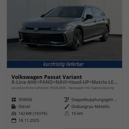
Volkswagen Passat Variant
R-Line AHK+PANO+NAVI+Head-UP+Matrix-LED+ACC
unverbindliche Lieferzeit:
09.09.2026
Neuwagen mit Tageszulassung
Fahrzeugnr.
359056
Getriebe
Doppelkupplungsgetriebe (DSG)
Kraftstoff
Diesel
Außenfarbe
Diabasgrau Metallic
Leistung
142 kW (193 PS)
Kilometerstand
10 km
18.11.2025