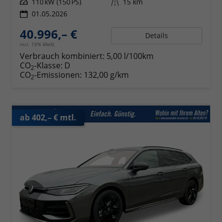
Leistung
110 kW (150 PS)
Kilometerstand
15 km
01.05.2026
40.996,– €
Details
incl. 19% MwSt.
Verbrauch kombiniert:
5,00 l/100km
CO
-Klasse:
D
2
CO
-Emissionen:
132,00 g/km
2
ab 402,– € mtl.