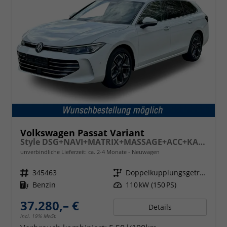
Volkswagen Passat Variant
Style DSG+NAVI+MATRIX+MASSAGE+ACC+KAMERA
unverbindliche Lieferzeit: ca. 2-4 Monate
Neuwagen
Fahrzeugnr.
345463
Getriebe
Doppelkupplungsgetriebe (DSG)
Kraftstoff
Benzin
Leistung
110 kW (150 PS)
37.280,– €
Details
incl. 19% MwSt.