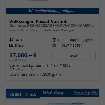
Volkswagen Passat Variant
Business DSG+MASSAGE+NAVI+ACC+KAMERA+LED
unverbindliche Lieferzeit: ca. 2-4 Monate
Neuwagen
Fahrzeugnr.
345462
Getriebe
Doppelkupplungsgetriebe (DSG)
Kraftstoff
Diesel
Leistung
110 kW (150 PS)
37.080,– €
Details
incl. 19% MwSt.
Verbrauch kombiniert:
4,90 l/100km
CO
-Klasse:
D
2
CO
-Emissionen:
129,00 g/km
2
ab 361,– € mtl.