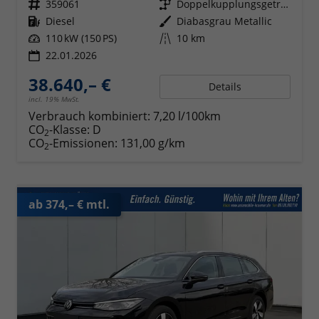
Fahrzeugnr.
359061
Getriebe
Doppelkupplungsgetriebe (DSG)
Kraftstoff
Diesel
Außenfarbe
Diabasgrau Metallic
Leistung
110 kW (150 PS)
Kilometerstand
10 km
22.01.2026
38.640,– €
Details
incl. 19% MwSt.
Verbrauch kombiniert:
7,20 l/100km
CO
-Klasse:
D
2
CO
-Emissionen:
131,00 g/km
2
ab 374,– € mtl.