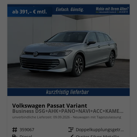
ab 391,– € mtl.
Volkswagen Passat Variant
Business DSG+AHK+PANO+NAVI+ACC+KAMERA+LED+MASSAGE
unverbindliche Lieferzeit:
09.09.2026
Neuwagen mit Tageszulassung
Fahrzeugnr.
359067
Getriebe
Doppelkupplungsgetriebe (DSG)
Kraftstoff
Diesel
Außenfarbe
Oyster Silver Metallic