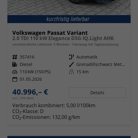
Volkswagen Passat Variant
2.0 TDI 110 kW Elegance DSG IQ.Light AHK
unverbindliche Lieferzeit:
5 Wochen
Fahrzeug mit Tageszulassung
Fahrzeugnr.
357416
Getriebe
Automatik
Kraftstoff
Diesel
Außenfarbe
Grenadillschwarz Metallic
Leistung
110 kW (150 PS)
Kilometerstand
15 km
01.05.2026
40.996,– €
Details
incl. 19% MwSt.
Verbrauch kombiniert:
5,00 l/100km
CO
-Klasse:
D
2
CO
-Emissionen:
132,00 g/km
2