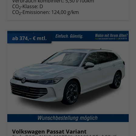
Verbrauch kombiniert:
5,50 l/100km
CO
-Klasse:
D
2
CO
-Emissionen:
124,00 g/km
2
ab 374,– € mtl.
Volkswagen Passat Variant