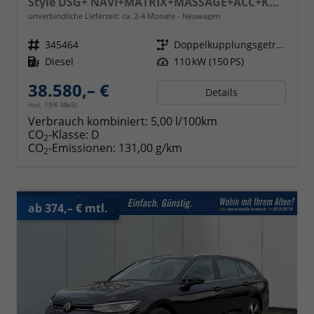
Style DSG+ NAVI+MATRIX+MASSAGE+ACC+KAMERA
unverbindliche Lieferzeit: ca. 2-4 Monate
Neuwagen
Fahrzeugnr.
345464
Getriebe
Doppelkupplungsgetriebe (DSG)
Kraftstoff
Diesel
Leistung
110 kW (150 PS)
38.580,– €
Details
incl. 19% MwSt.
Verbrauch kombiniert:
5,00 l/100km
CO
-Klasse:
D
2
CO
-Emissionen:
131,00 g/km
2
ab 374,– € mtl.