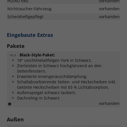
HU/AU neu
vorhanden
Nichtraucher-Fahrzeug
vorhanden
Scheckheftgepflegt
vorhanden
Eingebaute Extras
Pakete
Black-Style-Paket:
WLB
18" Leichtmetallfelgen York in Schwarz,
Zierleisten in Schwarz hochglänzend an den
Seitenfenstern,
Erweiterte Innengeräuschdämpfung,
Schallabsorbierende Seiten- und Heckscheiben inkl.
Getönte Heckscheiben mit 65 % Lichtabsorption,
Außenspiegel schwarz lackiert,
Dachreling in Schwarz
(Nicht
vorhanden
in
Verbindung
Außen
mit:
[PJL]