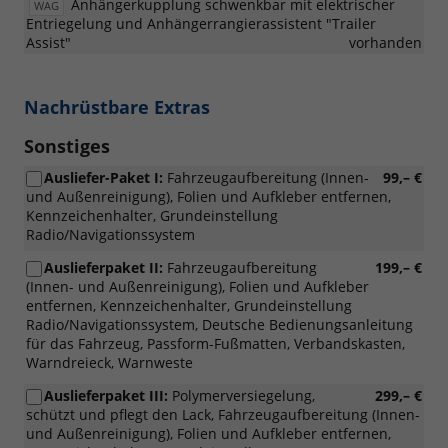
Anhängerkupplung schwenkbar mit elektrischer
WAG
19"
Entriegelung und Anhängerrangierassistent "Trailer
Leichtmetallfelgen
Assist"
vorhanden
Leeds
Schwarz
Schwarz
Nachrüstbare Extras
/
Dark
Sonstiges
Graphite
/
Ausliefer-Paket I:
Fahrzeugaufbereitung (Innen-
99,– €
glanzgedreht,
und Außenreinigung), Folien und Aufkleber entfernen,
[PJG]
Kennzeichenhalter, Grundeinstellung
18"
Radio/Navigationssystem
Leichtmetallfelgen
York
Auslieferpaket II:
Fahrzeugaufbereitung
199,– €
in
(Innen- und Außenreinigung), Folien und Aufkleber
Dark
entfernen, Kennzeichenhalter, Grundeinstellung
Graphite
Radio/Navigationssystem, Deutsche Bedienungsanleitung
/
für das Fahrzeug, Passform-Fußmatten, Verbandskasten,
glanzgedreht
Warndreieck, Warnweste
und
[PJM]
Auslieferpaket III:
Polymerversiegelung,
299,– €
18"
schützt und pflegt den Lack, Fahrzeugaufbereitung (Innen-
Leichtmetallfelgen
und Außenreinigung), Folien und Aufkleber entfernen,