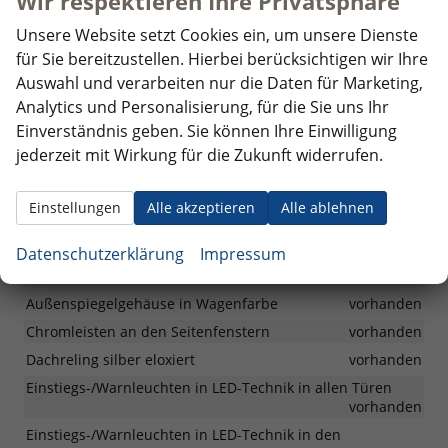
Wir respektieren Ihre Privatsphäre
vorhanden
Travel Assist inkl. Spurhalteassistent "Lane Assist"
Unsere Website setzt Cookies ein, um unsere Dienste
vorhanden
für Sie bereitzustellen. Hierbei berücksichtigen wir Ihre
Verkehrszeichenerkennung
vorhanden
Auswahl und verarbeiten nur die Daten für Marketing,
Analytics und Personalisierung, für die Sie uns Ihr
Außen
Einverständnis geben. Sie können Ihre Einwilligung
jederzeit mit Wirkung für die Zukunft widerrufen.
IQ.LIGHT - LED-Matrix-Scheinwerfer mit dynamischer
Blinkleuchte und LED-Tagfahrlicht
vorhanden
Einstellungen
Alle akzeptieren
Alle ablehnen
Abbiege- und Schlechtwetterlicht
vorhanden
Außenspiegel mit Umfeldbeleuchtung und
Datenschutzerklärung
Impressum
Beifahrerspiegelabsenkung, anklapp- und beheizbar
vorhanden
Außenspiegelgehäuse in Wagenfarbe
vorhanden
Chromleisten an den Seitenfenstern
vorhanden
Dachreling silber eloxiert
vorhanden
Einstiegs-/Warnleuchten in LED-Technik in allen Türen
vorhanden
Einstiegs-/Warnleuchten in LED-Technik in den