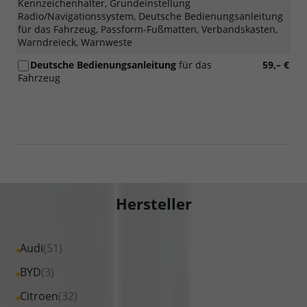
York
Kennzeichenhalter, Grundeinstellung
in
Radio/Navigationssystem, Deutsche Bedienungsanleitung
Schwarz
für das Fahrzeug, Passform-Fußmatten, Verbandskasten,
/
Warndreieck, Warnweste
glanzgedreht))
Deutsche Bedienungsanleitung
für das
59,– €
Fahrzeug
Hersteller
Alle
Audi
(51)
Fahrzeuge
Alle
BYD
(3)
von
Fahrzeuge
Alle
Citroen
(32)
Audi