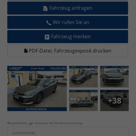
Fahrzeug anfragen
Wir rufen Sie an
Fahrzeug merken
PDF-Datei, Fahrzeugexposé drucken
+38
Beispielbilder, ggf. teilweise mit Sonderausstattung
AUSSENFARBE