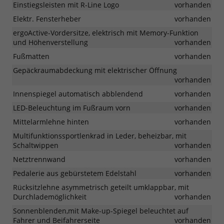
Einstiegsleisten mit R-Line Logo
vorhanden
Elektr. Fensterheber
vorhanden
ergoActive-Vordersitze, elektrisch mit Memory-Funktion
und Höhenverstellung
vorhanden
Fußmatten
vorhanden
Gepäckraumabdeckung mit elektrischer Öffnung
vorhanden
Innenspiegel automatisch abblendend
vorhanden
LED-Beleuchtung im Fußraum vorn
vorhanden
Mittelarmlehne hinten
vorhanden
Multifunktionssportlenkrad in Leder, beheizbar, mit
Schaltwippen
vorhanden
Netztrennwand
vorhanden
Pedalerie aus gebürstetem Edelstahl
vorhanden
Rücksitzlehne asymmetrisch geteilt umklappbar, mit
Durchlademöglichkeit
vorhanden
Sonnenblenden,mit Make-up-Spiegel beleuchtet auf
Fahrer und Beifahrerseite
vorhanden