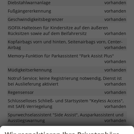
Diebstahlwarnanlage
vorhanden
Fußgängererkennung
vorhanden
Geschwindigkeitsbegrenzer
vorhanden
ISOFIX-Halteösen für Kindersitze auf den äußeren
Rücksitzen sowie auf dem Beifahrersitz
vorhanden
Kopfairbags vorn und hinten, Seitenairbags vorn, Center-
Airbag
vorhanden
Memory-Funktion für Parkassistent "Park Assist Plus"
vorhanden
Müdigkeitserkennung
vorhanden
Notruf-Service; keine Registrierung notwendig, Dienst ist
bei Auslieferung aktiviert
vorhanden
Regensensor
vorhanden
Schlüsselloses Schließ- und Startsystem "Keyless Access",
mit SAFE-Verriegelung
vorhanden
Spurwechselassistent "Side Assist", Ausparkassistent und
Ausstiegswarnung
vorhanden
Telefonschnittstelle "Comfort" mit induktiver Ladefunktion