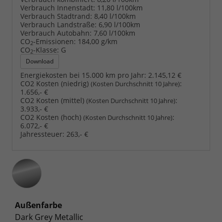
Verbrauch Innenstadt:
11,80 l/100km
Verbrauch Stadtrand:
8,40 l/100km
Verbrauch Landstraße:
6,90 l/100km
Verbrauch Autobahn:
7,60 l/100km
CO
-Emissionen:
184,00 g/km
2
CO
-Klasse:
G
2
Download
Energiekosten bei 15.000 km pro Jahr:
2.145,12 €
CO2 Kosten (niedrig)
:
(Kosten Durchschnitt 10 Jahre)
1.656,- €
CO2 Kosten (mittel)
:
(Kosten Durchschnitt 10 Jahre)
3.933,- €
CO2 Kosten (hoch)
:
(Kosten Durchschnitt 10 Jahre)
6.072,- €
Jahressteuer:
263,- €
Außenfarbe
Dark Grey Metallic