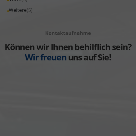
anzeigen
Toyota
von
Fahrzeuge
Alle
Weitere
(5)
anzeigen
Volkswagen
von
Fahrzeuge
anzeigen
Volvo
von
anzeigen
Kontaktaufnahme
Weitere
anzeigen
Können wir Ihnen behilflich sein?
Wir freuen
uns auf Sie!