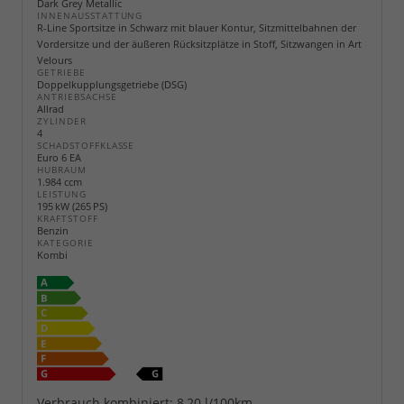
Dark Grey Metallic
INNENAUSSTATTUNG
R-Line Sportsitze in Schwarz mit blauer Kontur, Sitzmittelbahnen der
Vordersitze und der äußeren Rücksitzplätze in Stoff, Sitzwangen in Art
Velours
GETRIEBE
Doppelkupplungsgetriebe (DSG)
ANTRIEBSACHSE
Allrad
ZYLINDER
4
SCHADSTOFFKLASSE
Euro 6 EA
HUBRAUM
1.984 ccm
LEISTUNG
195 kW (265 PS)
KRAFTSTOFF
Benzin
KATEGORIE
Kombi
Verbrauch kombiniert:
8,20 l/100km