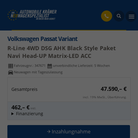
fahrzeug
Volkswagen Passat Variant
R-Line 4WD DSG AHK Black Style Paket
Navi Head-UP Matrix-LED ACC
Fahrzeugnr.:
347671
unverbindliche Lieferzeit:
5 Wochen
Neuwagen mit Tageszulassung
47.590,– €
Gesamtpreis
incl. 19% MwSt., Überführung.
462,– €
mtl.
Finanzierung
Inzahlungnahme