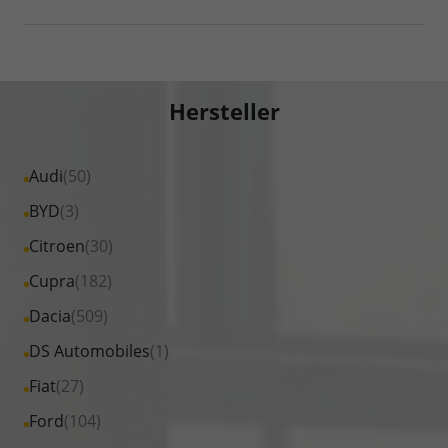
Hersteller
Alle
Audi
(50)
Fahrzeuge
Alle
BYD
(3)
von
Fahrzeuge
Alle
Citroen
(30)
Audi
von
Fahrzeuge
Alle
Cupra
(182)
anzeigen
BYD
von
Fahrzeuge
Alle
Dacia
(509)
anzeigen
Citroen
von
Fahrzeuge
Alle
DS Automobiles
(1)
anzeigen
Cupra
von
Fahrzeuge
Alle
Fiat
(27)
anzeigen
Dacia
von
Fahrzeuge
Alle
Ford
(104)
anzeigen
DS
von
Fahrzeuge