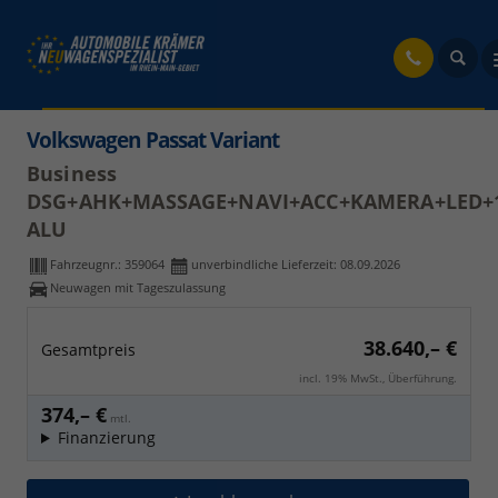
fahr
Volkswagen Passat Variant
Business
DSG+AHK+MASSAGE+NAVI+ACC+KAMERA+LED+
ALU
Fahrzeugnr.:
359064
unverbindliche Lieferzeit:
08.09.2026
Neuwagen mit Tageszulassung
38.640,– €
Gesamtpreis
incl. 19% MwSt., Überführung.
374,– €
mtl.
Finanzierung