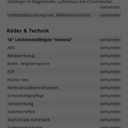
Stofänger in Wagenfarbe, Lufteinlass mit Chromleisten
vorhanden
Umfeldbeleuchtung inkl. Willkommenslicht
vorhanden
Räder & Technik
16" Leichtmetallfelgen "Venezia"
vorhanden
ABS
vorhanden
Bordwerkzeug
vorhanden
Elektr. Wegfahrsperre
vorhanden
ESP
vorhanden
HU/AU neu
vorhanden
Reifendruckkontrollsystem
vorhanden
Scheckheftgepflegt
vorhanden
Servolenkung
vorhanden
Sommerreifen
vorhanden
Start/Stopp-Automatik
vorhanden
Traktionskontrolle
vorhanden