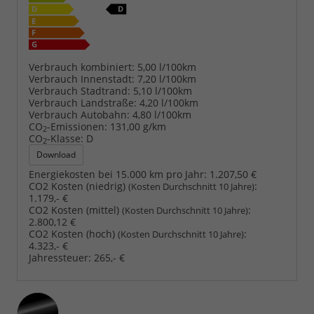
Verbrauch kombiniert:
5,00 l/100km
Verbrauch Innenstadt:
7,20 l/100km
Verbrauch Stadtrand:
5,10 l/100km
Verbrauch Landstraße:
4,20 l/100km
Verbrauch Autobahn:
4,80 l/100km
CO
-Emissionen:
131,00 g/km
2
CO
-Klasse:
D
2
Download
Energiekosten bei 15.000 km pro Jahr:
1.207,50 €
CO2 Kosten (niedrig)
:
(Kosten Durchschnitt 10 Jahre)
1.179,- €
CO2 Kosten (mittel)
:
(Kosten Durchschnitt 10 Jahre)
2.800,12 €
CO2 Kosten (hoch)
:
(Kosten Durchschnitt 10 Jahre)
4.323,- €
Jahressteuer:
265,- €