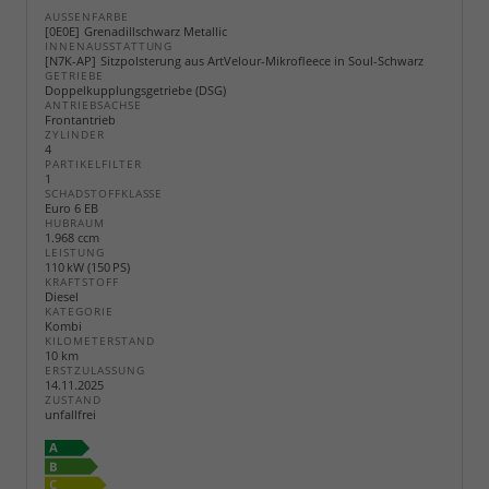
AUSSENFARBE
0E0E
Grenadillschwarz Metallic
INNENAUSSTATTUNG
N7K-AP
Sitzpolsterung aus ArtVelour-Mikrofleece in Soul-Schwarz
GETRIEBE
Doppelkupplungsgetriebe (DSG)
ANTRIEBSACHSE
Frontantrieb
ZYLINDER
4
PARTIKELFILTER
1
SCHADSTOFFKLASSE
Euro 6 EB
HUBRAUM
1.968 ccm
LEISTUNG
110 kW (150 PS)
KRAFTSTOFF
Diesel
KATEGORIE
Kombi
KILOMETERSTAND
10 km
ERSTZULASSUNG
14.11.2025
ZUSTAND
unfallfrei