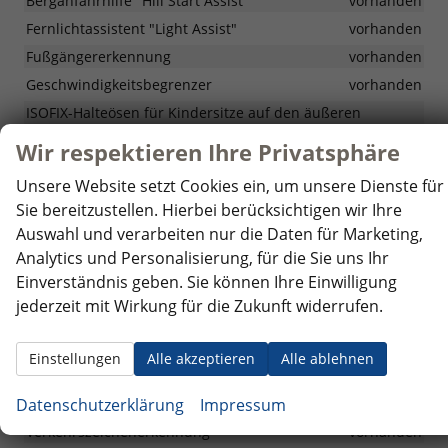
Berganfahrhilfe "Hill Start Assist"
vorhanden
Fernlichtassistent "Light Assist"
vorhanden
Fußgängererkennung
vorhanden
Geschwindigkeitsbegrenzer
vorhanden
ISOFIX-Halteösen für Kindersitze auf den äußeren
Rücksitzen sowie auf dem Beifahrersitz
vorhanden
Wir respektieren Ihre Privatsphäre
Kopfairbags vorn und hinten, Seitenairbags vorn, Center-
Airbag
vorhanden
Unsere Website setzt Cookies ein, um unsere Dienste für
Müdigkeitserkennung
vorhanden
Sie bereitzustellen. Hierbei berücksichtigen wir Ihre
Auswahl und verarbeiten nur die Daten für Marketing,
Regensensor
vorhanden
Analytics und Personalisierung, für die Sie uns Ihr
Schlüsselloses Startsystem "Keyless Start"
vorhanden
Einverständnis geben. Sie können Ihre Einwilligung
Spurwechselassistent "Side Assist", Ausparkassistent und
jederzeit mit Wirkung für die Zukunft widerrufen.
Ausstiegswarnung
vorhanden
Telefonschnittstelle "Comfort" mit induktiver Ladefunktion
vorhanden
Einstellungen
Alle akzeptieren
Alle ablehnen
Travel Assist inkl. Spurhalteassistent "Lane Assist"
Datenschutzerklärung
Impressum
vorhanden
Verkehrszeichenerkennung
vorhanden