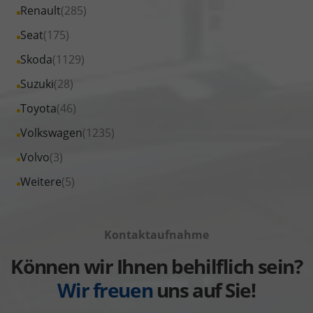
Fahrzeuge
Alle
Renault
(285)
anzeigen
Opel
von
Fahrzeuge
Alle
Seat
(175)
anzeigen
Peugeot
von
Fahrzeuge
Alle
Skoda
(1129)
anzeigen
Renault
von
Fahrzeuge
Alle
Suzuki
(28)
anzeigen
Seat
von
Fahrzeuge
Alle
Toyota
(46)
anzeigen
Skoda
von
Fahrzeuge
Alle
Volkswagen
(1235)
anzeigen
Suzuki
von
Fahrzeuge
Alle
Volvo
(3)
anzeigen
Toyota
von
Fahrzeuge
Alle
Weitere
(5)
anzeigen
Volkswagen
von
Fahrzeuge
anzeigen
Volvo
von
anzeigen
Kontaktaufnahme
Weitere
anzeigen
Können wir Ihnen behilflich sein?
Wir freuen
uns auf Sie!