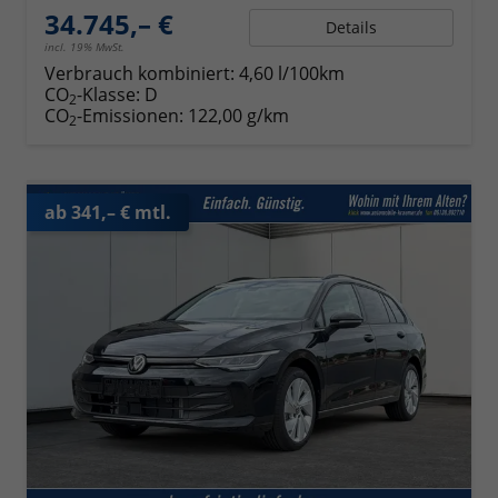
34.745,– €
Details
incl. 19% MwSt.
Verbrauch kombiniert:
4,60 l/100km
CO
-Klasse:
D
2
CO
-Emissionen:
122,00 g/km
2
ab 341,– € mtl.