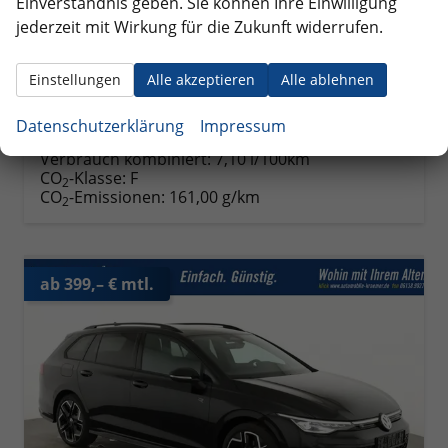
Einverständnis geben. Sie können Ihre Einwilligung
Fahrzeugnr.
358379
Getriebe
Automatik
jederzeit mit Wirkung für die Zukunft widerrufen.
Kraftstoff
Benzin
Außenfarbe
Delfingrau Metallic
Leistung
150 kW (204 PS)
Kilometerstand
10 km
01.05.2026
Einstellungen
Alle akzeptieren
Alle ablehnen
41.245,– €
Details
Datenschutzerklärung
Impressum
incl. 19% MwSt.
Verbrauch kombiniert:
7,10 l/100km
CO
-Klasse:
F
2
CO
-Emissionen:
161,00 g/km
2
ab 399,– € mtl.