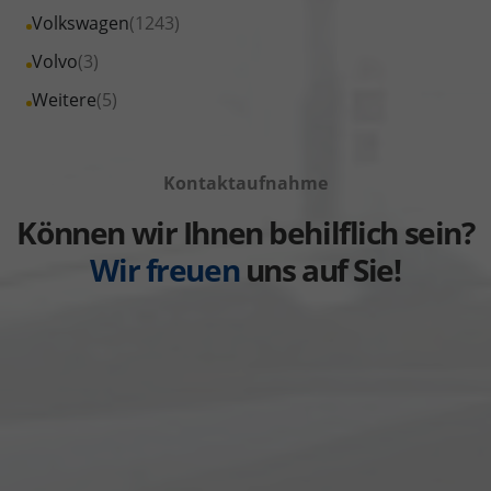
von
Fahrzeuge
Alle
Volkswagen
(1243)
anzeigen
Suzuki
von
Fahrzeuge
Alle
Volvo
(3)
anzeigen
Toyota
von
Fahrzeuge
Alle
Weitere
(5)
anzeigen
Volkswagen
von
Fahrzeuge
anzeigen
Volvo
von
anzeigen
Kontaktaufnahme
Weitere
anzeigen
Können wir Ihnen behilflich sein?
Wir freuen
uns auf Sie!