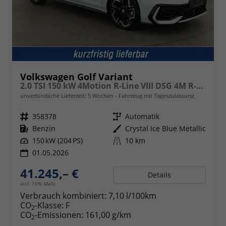
Volkswagen Golf Variant
2.0 TSI 150 kW 4Motion R-Line VIII DSG 4M R-LINE, AHK, easyOpen, LED-Plus, 18-Zoll, 3 J.-Garantie
unverbindliche Lieferzeit:
5 Wochen
Fahrzeug mit Tageszulassung
Fahrzeugnr.
358378
Getriebe
Automatik
Kraftstoff
Benzin
Außenfarbe
Crystal Ice Blue Metallic
Leistung
150 kW (204 PS)
Kilometerstand
10 km
01.05.2026
41.245,– €
Details
incl. 19% MwSt.
Verbrauch kombiniert:
7,10 l/100km
CO
-Klasse:
F
2
CO
-Emissionen:
161,00 g/km
2