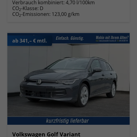
Verbrauch kombiniert:
4,70 l/100km
CO
-Klasse:
D
2
CO
-Emissionen:
123,00 g/km
2
ab 341,– € mtl.
Volkswagen Golf Variant