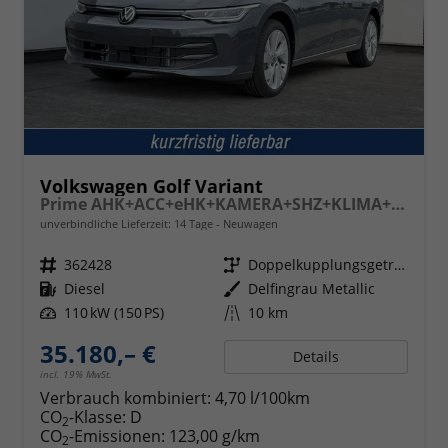
Volkswagen Golf Variant
Prime AHK+ACC+eHK+KAMERA+SHZ+KLIMA+LED+17" ALU
unverbindliche Lieferzeit: 14 Tage
Neuwagen
Fahrzeugnr.
362428
Getriebe
Doppelkupplungsgetriebe (DSG)
Kraftstoff
Diesel
Außenfarbe
Delfingrau Metallic
Leistung
110 kW (150 PS)
Kilometerstand
10 km
35.180,– €
Details
incl. 19% MwSt.
Verbrauch kombiniert:
4,70 l/100km
CO
-Klasse:
D
2
CO
-Emissionen:
123,00 g/km
2