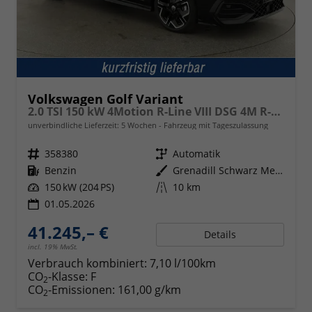
Volkswagen Golf Variant
2.0 TSI 150 kW 4Motion R-Line VIII DSG 4M R-LINE, AHK, easyOpen, LED-Plus, 18-Zoll, 3 J.-Garantie
unverbindliche Lieferzeit:
5 Wochen
Fahrzeug mit Tageszulassung
Fahrzeugnr.
358380
Getriebe
Automatik
Kraftstoff
Benzin
Außenfarbe
Grenadill Schwarz Metallic
Leistung
150 kW (204 PS)
Kilometerstand
10 km
01.05.2026
41.245,– €
Details
incl. 19% MwSt.
Verbrauch kombiniert:
7,10 l/100km
CO
-Klasse:
F
2
CO
-Emissionen:
161,00 g/km
2