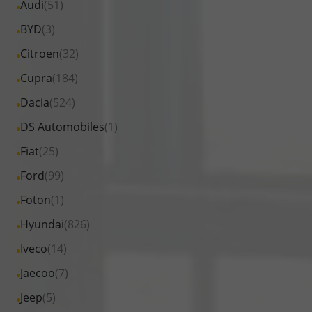
Alle
Audi
(51)
Fahrzeuge
Alle
BYD
(3)
von
Fahrzeuge
Alle
Citroen
(32)
Audi
von
Fahrzeuge
Alle
Cupra
(184)
anzeigen
BYD
von
Fahrzeuge
Alle
Dacia
(524)
anzeigen
Citroen
von
Fahrzeuge
Alle
DS Automobiles
(1)
anzeigen
Cupra
von
Fahrzeuge
Alle
Fiat
(25)
anzeigen
Dacia
von
Fahrzeuge
Alle
Ford
(99)
anzeigen
DS
von
Fahrzeuge
Alle
Foton
(1)
Automobiles
Fiat
von
Fahrzeuge
anzeigen
Alle
Hyundai
(826)
anzeigen
Ford
von
Fahrzeuge
Alle
Iveco
(14)
anzeigen
Foton
von
Fahrzeuge
Alle
Jaecoo
(7)
anzeigen
Hyundai
von
Fahrzeuge
Alle
Jeep
(5)
anzeigen
Iveco
von