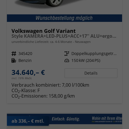
Volkswagen Golf Variant
Style KAMERA+LED-PLUS+ACC+17'' ALU+ergoActive
unverbindliche Lieferzeit: ca. 4-6 Monate
Neuwagen
Fahrzeugnr.
345420
Getriebe
Doppelkupplungsgetriebe (DSG)
Kraftstoff
Benzin
Leistung
150 kW (204 PS)
34.640,– €
Details
incl. 19% MwSt.
Verbrauch kombiniert:
7,00 l/100km
CO
-Klasse:
F
2
CO
-Emissionen:
158,00 g/km
2
ab 336,– € mtl.