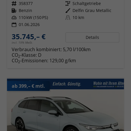
Fahrzeugnr.
358377
Getriebe
Schaltgetriebe
Kraftstoff
Benzin
Außenfarbe
Delfin Grau Metallic
Leistung
110 kW (150 PS)
Kilometerstand
10 km
01.06.2026
35.745,– €
Details
incl. 19% MwSt.
Verbrauch kombiniert:
5,70 l/100km
CO
-Klasse:
D
2
CO
-Emissionen:
129,00 g/km
2
ab 399,– € mtl.