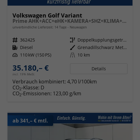
Volkswagen Golf Variant
Prime AHK+ACC+eHK+KAMERA+SHZ+KLIMA+LED+17" ALU
unverbindliche Lieferzeit: 14 Tage
Neuwagen
Fahrzeugnr.
362425
Getriebe
Doppelkupplungsgetriebe (DSG)
Kraftstoff
Diesel
Außenfarbe
Grenadillschwarz Metallic
Leistung
110 kW (150 PS)
Kilometerstand
10 km
35.180,– €
Details
incl. 19% MwSt.
Verbrauch kombiniert:
4,70 l/100km
CO
-Klasse:
D
2
CO
-Emissionen:
123,00 g/km
2
ab 341,– € mtl.