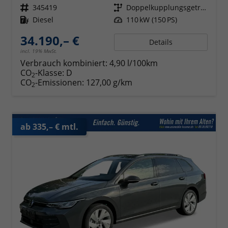
Fahrzeugnr.
345419
Getriebe
Doppelkupplungsgetriebe (DSG)
Kraftstoff
Diesel
Leistung
110 kW (150 PS)
34.190,– €
Details
incl. 19% MwSt.
Verbrauch kombiniert:
4,90 l/100km
CO
-Klasse:
D
2
CO
-Emissionen:
127,00 g/km
2
ab 335,– € mtl.