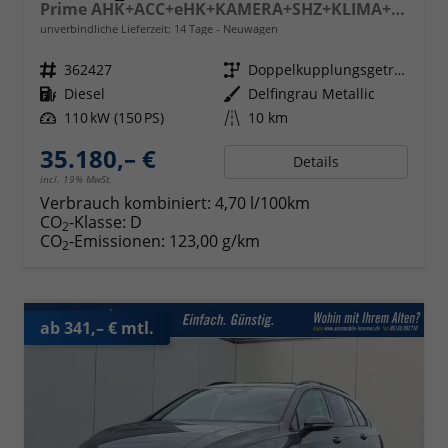
Prime AHK+ACC+eHK+KAMERA+SHZ+KLIMA+LED+17" ALU
unverbindliche Lieferzeit: 14 Tage
Neuwagen
Fahrzeugnr.
362427
Getriebe
Doppelkupplungsgetriebe (DSG)
Kraftstoff
Diesel
Außenfarbe
Delfingrau Metallic
Leistung
110 kW (150 PS)
Kilometerstand
10 km
35.180,– €
Details
incl. 19% MwSt.
Verbrauch kombiniert:
4,70 l/100km
CO
-Klasse:
D
2
CO
-Emissionen:
123,00 g/km
2
ab 341,– € mtl.