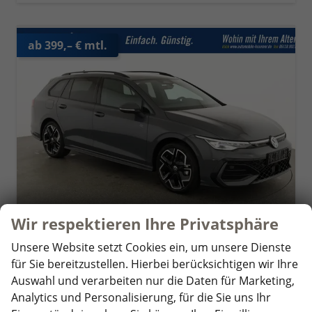
ab 399,– € mtl.
Wir respektieren Ihre Privatsphäre
Unsere Website setzt Cookies ein, um unsere Dienste
Volkswagen Golf Variant
für Sie bereitzustellen. Hierbei berücksichtigen wir Ihre
2.0 TSI 150 kW 4Motion R-Line VIII DSG 4M R-LINE, AHK, easyOpen, LED-Plus, 18-Zoll, 3 J.-Garantie
Auswahl und verarbeiten nur die Daten für Marketing,
unverbindliche Lieferzeit:
5 Wochen
Fahrzeug mit Tageszulassung
Analytics und Personalisierung, für die Sie uns Ihr