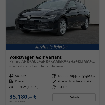
Volkswagen Golf Variant
Prime AHK+ACC+eHK+KAMERA+SHZ+KLIMA+LED+17" ALU
unverbindliche Lieferzeit: 14 Tage
Neuwagen
Fahrzeugnr.
362426
Getriebe
Doppelkupplungsgetriebe (DSG)
Kraftstoff
Diesel
Außenfarbe
Grenadillschwarz Metallic
Leistung
110 kW (150 PS)
Kilometerstand
10 km
35.180,– €
Details
incl. 19% MwSt.