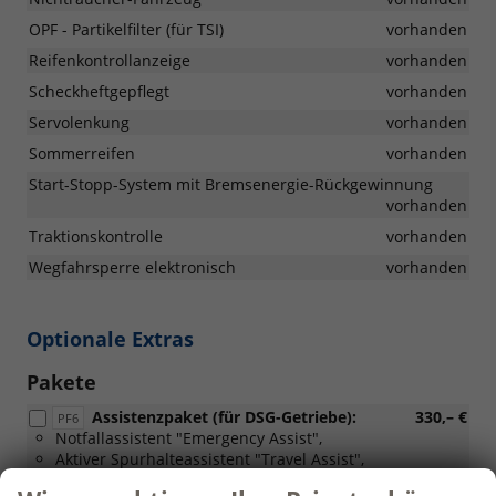
OPF - Partikelfilter (für TSI)
vorhanden
Reifenkontrollanzeige
vorhanden
Scheckheftgepflegt
vorhanden
Servolenkung
vorhanden
Sommerreifen
vorhanden
Start-Stopp-System mit Bremsenergie-Rückgewinnung
vorhanden
Traktionskontrolle
vorhanden
Wegfahrsperre elektronisch
vorhanden
Optionale Extras
Pakete
Assistenzpaket (für DSG-Getriebe):
330,– €
PF6
Notfallassistent "Emergency Assist",
Aktiver Spurhalteassistent "Travel Assist",
Stauassistent,