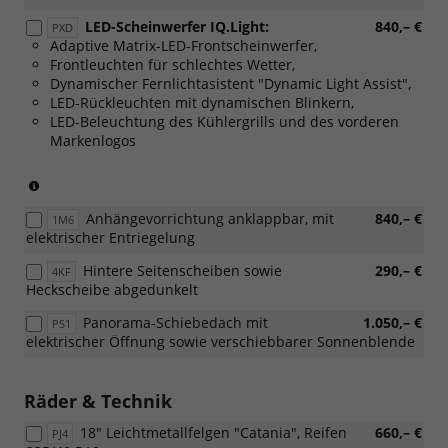
LED-Scheinwerfer IQ.Light:
840,– €
PXD
Adaptive Matrix-LED-Frontscheinwerfer,
Frontleuchten für schlechtes Wetter,
Dynamischer Fernlichtasistent "Dynamic Light Assist",
LED-Rückleuchten mit dynamischen Blinkern,
LED-Beleuchtung des Kühlergrills und des vorderen
Markenlogos
(Nur
in
Anhängevorrichtung anklappbar, mit
840,– €
Verbindung
1M6
elektrischer Entriegelung
mit:
[W51]
Hintere Seitenscheiben sowie
290,– €
4KF
Sonderangebotspaket
Heckscheibe abgedunkelt
"Komfort")
Panorama-Schiebedach mit
1.050,– €
PS1
elektrischer Öffnung sowie verschiebbarer Sonnenblende
Räder & Technik
18" Leichtmetallfelgen "Catania", Reifen
660,– €
PJ4