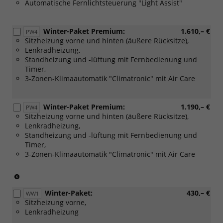
Automatische Fernlichtsteuerung "Light Assist"
Winter-Paket Premium:
1.610,– €
PW4
Sitzheizung vorne und hinten (äußere Rücksitze),
Lenkradheizung,
Standheizung und -lüftung mit Fernbedienung und
Timer,
3-Zonen-Klimaautomatik "Climatronic" mit Air Care
Winter-Paket Premium:
1.190,– €
PW4
Sitzheizung vorne und hinten (äußere Rücksitze),
Lenkradheizung,
Standheizung und -lüftung mit Fernbedienung und
Timer,
3-Zonen-Klimaautomatik "Climatronic" mit Air Care
(Nur
in
Winter-Paket:
430,– €
Verbinding
WW1
Sitzheizung vorne,
mit:
Lenkradheizung
[WL2]
Sitzpaket