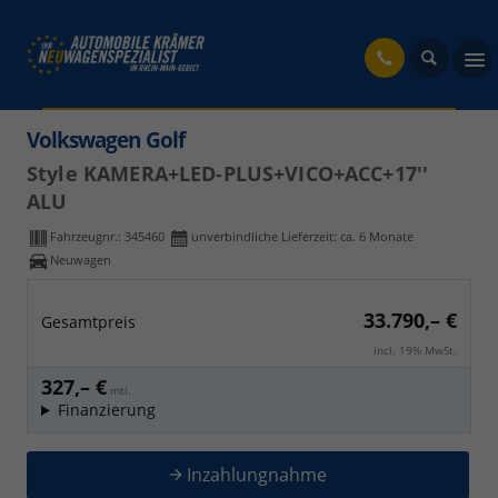
fahrzeug
Volkswagen Golf
Style KAMERA+LED-PLUS+VICO+ACC+17''
ALU
Fahrzeugnr.:
345460
unverbindliche Lieferzeit: ca. 6 Monate
Neuwagen
33.790,– €
Gesamtpreis
incl. 19% MwSt.
327,– €
mtl.
Finanzierung
Inzahlungnahme