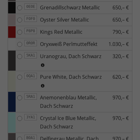
Grenadillschwarz Metallic
650,– €
0E0E
Oyster Silver Metallic
650,– €
F0F0
Kings Red Metallic
790,– €
P8P8
Oryxweiß Perlmutteffekt
1.030,– €
0R0R
Uranograu, Dach Schwarz
320,– €
5KA1
Pure White, Dach Schwarz
620,– €
0QA1
Anemonenblau Metallic,
970,– €
5RA1
Dach Schwarz
Crystal Ice Blue Metallic,
970,– €
3YA1
Dach Schwarz
Delfingrau Metallic, Dach
970,– €
B0A1