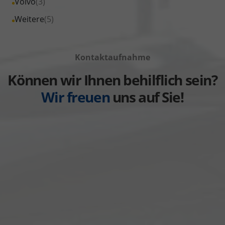
Alle
Volvo
(3)
anzeigen
Toyota
von
Fahrzeuge
Alle
Weitere
(5)
anzeigen
Volkswagen
von
Fahrzeuge
anzeigen
Volvo
von
anzeigen
Kontaktaufnahme
Weitere
anzeigen
Können wir Ihnen behilflich sein?
Wir freuen
uns auf Sie!