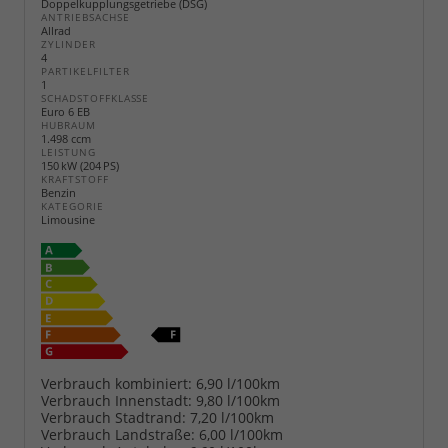
Doppelkupplungsgetriebe (DSG)
ANTRIEBSACHSE
Allrad
ZYLINDER
4
PARTIKELFILTER
1
SCHADSTOFFKLASSE
Euro 6 EB
HUBRAUM
1.498 ccm
LEISTUNG
150 kW (204 PS)
KRAFTSTOFF
Benzin
KATEGORIE
Limousine
Verbrauch kombiniert:
6,90 l/100km
Verbrauch Innenstadt:
9,80 l/100km
Verbrauch Stadtrand:
7,20 l/100km
Verbrauch Landstraße:
6,00 l/100km