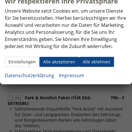
Wir respektieren Ihre Privatsphäre
Proaktives Sicherheitssystem
Unsere Website setzt Cookies ein, um unsere Dienste
(Nur
für Sie bereitzustellen. Hierbei berücksichtigen wir Ihre
für
Assistenzpaket (für Schaltgetriebe):
330,– €
Auswahl und verarbeiten nur die Daten für Marketing,
DSG-
PF5
Aktiver Spurhalteassistent "Travel Assist",
Getriebe)
Analytics und Personalisierung, für die Sie uns Ihr
Stauassistent,
Einverständnis geben. Sie können Ihre Einwilligung
Proaktives Sicherheitssystem
jederzeit mit Wirkung für die Zukunft widerrufen.
(Nur
für
Einstellungen
Alle akzeptieren
Alle ablehnen
Licht- und Sicht-Paket Plus:
150,– €
Schaltgetriebe)
PLB
Regensensor,
Datenschutzerklärung
Impressum
Fernlichtassistent "Light Assist"(Entfällt in Kombination
mit PXD)
Park & Komfort Paket (FÜR DSG-
790,– €
PK2
GETRIEBE):
Selbstlenkende Einparkhilfe "Park Assist" mit Assistent
für Quer- und Längsparken, Einparken des Fahrzeugs
und ferngesteuertem Parken von Fahrzeugen (über
das Telefon),
Schlüssellose Zentralverriegelung und Startsystem