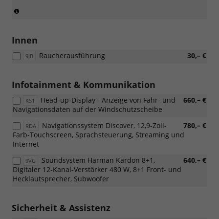
Leder
(Serie
mit
für
Belüftung
eTSI)
(Nicht
Innen
für
Mildhybrid))
Raucherausführung
30,– €
9JB
Infotainment & Kommunikation
Head-up-Display - Anzeige von Fahr- und
660,– €
KS1
Navigationsdaten auf der Windschutzscheibe
Navigationssystem Discover, 12,9-Zoll-
780,– €
RDA
Farb-Touchscreen, Sprachsteuerung, Streaming und
Internet
Soundsystem Harman Kardon 8+1,
640,– €
9VG
Digitaler 12-Kanal-Verstärker 480 W, 8+1 Front- und
Hecklautsprecher, Subwoofer
Sicherheit & Assistenz