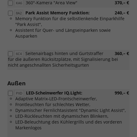
360°-Kamera "Area View"
370,– €
KA6
Park Assist Memory Funktion:
240,– €
8A2
Memory Funktion für die selbstlenkende Einparkhilfe
"Park Assist",
Assistent für Quer- und Längseinparken sowie
Ausparken
Seitenairbags hinten und Gurtstraffer
360,– €
6C4
für die äußeren Rücksitzplätze, mit Signalisierung bei
nicht angeschnallten Sicherheitsgurten
Außen
LED-Scheinwerfer IQ.Light:
990,– €
PXD
Adaptive Matrix-LED-Frontscheinwerfer,
Frontleuchten für schlechtes Wetter,
Dynamischer Fernlichtasistent "Dynamic Light Assist",
LED-Rückleuchten mit dynamischen Blinkern,
LED-Beleuchtung des Kühlergrills und des vorderen
Markenlogos