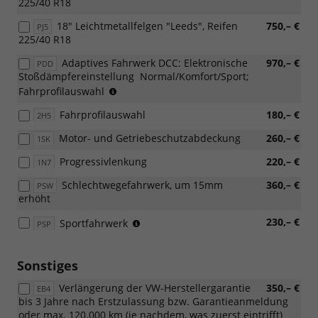
225/40 R18
18" Leichtmetallfelgen "Leeds", Reifen
750,– €
PJ5
225/40 R18
Adaptives Fahrwerk DCC: Elektronische
970,– €
PDD
Stoßdämpfereinstellung  Normal/Komfort/Sport;
(nur
Fahrprofilauswahl
in
Fahrprofilauswahl
180,– €
2H5
Verbindung
mit
Motor- und Getriebeschutzabdeckung
260,– €
1SK
110
KW
Progressivlenkung
220,– €
1N7
TDI
oder
Schlechtwegefahrwerk, um 15mm
360,– €
PSW
TSI
erhöht
Motorisierung
(nicht
230,– €
Sportfahrwerk
oder
PSP
für
eHybrid)
2.0
TDI
Sonstiges
85
Verlängerung der VW-Herstellergarantie
350,– €
kW)
EB4
bis 3 Jahre nach Erstzulassung bzw. Garantieanmeldung
oder max. 120.000 km (je nachdem, was zuerst eintrifft)