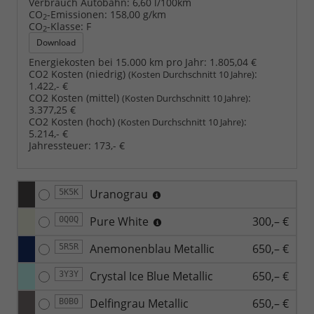
Verbrauch Autobahn:
6,60 l/100km
CO
-Emissionen:
158,00 g/km
2
CO
-Klasse:
F
2
Download
Energiekosten bei 15.000 km pro Jahr:
1.805,04 €
CO2 Kosten (niedrig)
:
(Kosten Durchschnitt 10 Jahre)
1.422,- €
CO2 Kosten (mittel)
:
(Kosten Durchschnitt 10 Jahre)
3.377,25 €
CO2 Kosten (hoch)
:
(Kosten Durchschnitt 10 Jahre)
5.214,- €
Jahressteuer:
173,- €
Uranograu
5K5K
Pure White
300,– €
0Q0Q
Anemonenblau Metallic
650,– €
5R5R
Crystal Ice Blue Metallic
650,– €
3Y3Y
Delfingrau Metallic
650,– €
B0B0