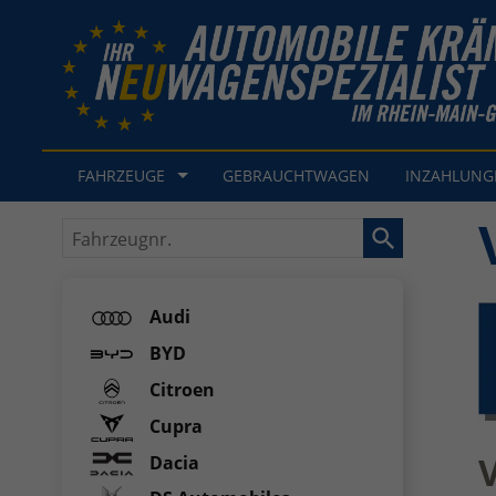
FAHRZEUGE
GEBRAUCHTWAGEN
INZAHLUN
Fahrzeugnr.
Audi
BYD
Citroen
Cupra
Dacia