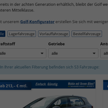
reits in der achten Generation erhältlich, bleibt der Golf w
teren Mittelklasse.
it unserem
Golf-Konfigurator
erstellen Sie sich mit wenige
lle
Lagerfahrzeuge
Vorlauffahrzeuge
Bestellfahrzeuge
aftstoff
Getriebe
Ant
In Ihrer aktuellen Filterung befinden sich
53
Fahrzeuge:
ab 213,– € mtl.