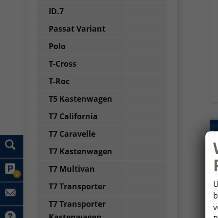
ID.7
Passat Variant
Polo
T-Cross
T-Roc
T5 Kastenwagen
T7 California
T7 Caravelle
T7 Kastenwagen
T7 Multivan
0
U
T7 Transporter
b
T7 Transporter
v
Kastenwagen