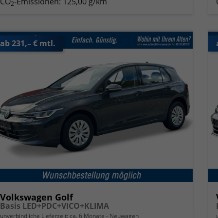
CO
-Emissionen:
125,00 g/km
2
ab 231,– € mtl.
Volkswagen Golf
Basis LED+PDC+VICO+KLIMA
unverbindliche Lieferzeit: ca. 6 Monate
Neuwagen