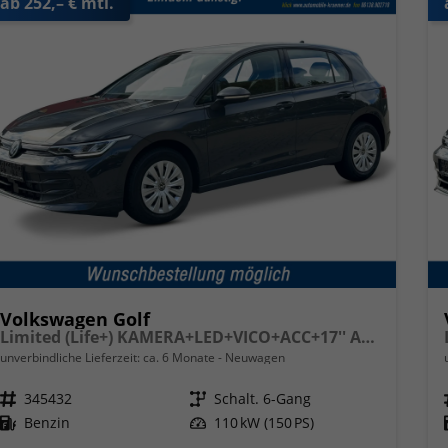
ab 252,– € mtl.
Volkswagen Golf
Limited (Life+) KAMERA+LED+VICO+ACC+17'' ALU
unverbindliche Lieferzeit: ca. 6 Monate
Neuwagen
Fahrzeugnr.
345432
Getriebe
Schalt. 6-Gang
Kraftstoff
Benzin
Leistung
110 kW (150 PS)