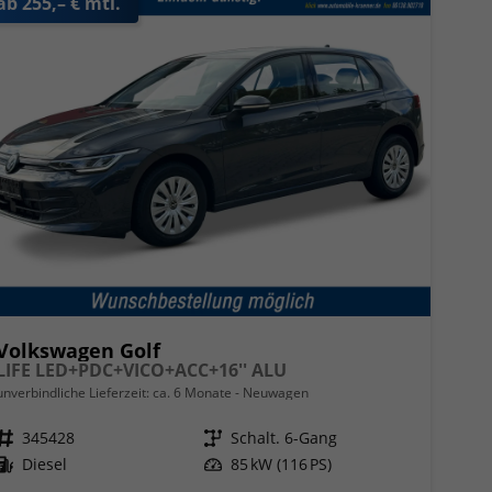
ab 255,– € mtl.
Volkswagen Golf
LIFE LED+PDC+VICO+ACC+16'' ALU
unverbindliche Lieferzeit: ca. 6 Monate
Neuwagen
Fahrzeugnr.
345428
Getriebe
Schalt. 6-Gang
Kraftstoff
Diesel
Leistung
85 kW (116 PS)