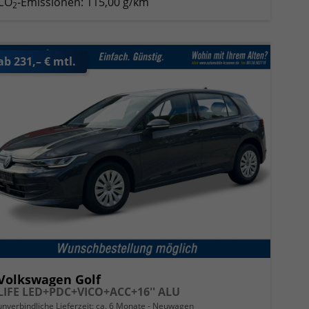
CO
-Emissionen:
115,00 g/km
2
ab 231,– € mtl.
Volkswagen Golf
LIFE LED+PDC+VICO+ACC+16'' ALU
unverbindliche Lieferzeit: ca. 6 Monate
Neuwagen