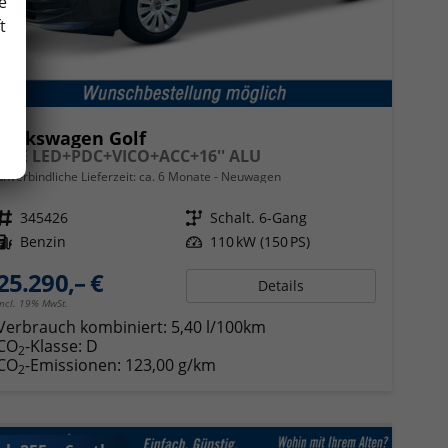
e
t
Volkswagen Golf
LIFE LED+PDC+VICO+ACC+16'' ALU
unverbindliche Lieferzeit: ca. 6 Monate
Neuwagen
Fahrzeugnr.
345426
Getriebe
Schalt. 6-Gang
Kraftstoff
Benzin
Leistung
110 kW (150 PS)
25.290,– €
Details
incl. 19% MwSt.
Verbrauch kombiniert:
5,40 l/100km
CO
-Klasse:
D
2
CO
-Emissionen:
123,00 g/km
2