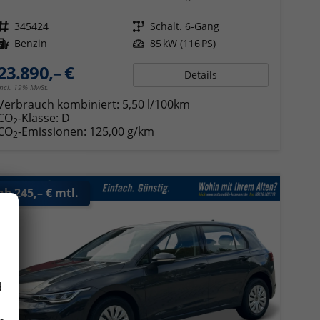
Fahrzeugnr.
345424
Getriebe
Schalt. 6-Gang
Kraftstoff
Benzin
Leistung
85 kW (116 PS)
23.890,– €
Details
incl. 19% MwSt.
Verbrauch kombiniert:
5,50 l/100km
CO
-Klasse:
D
2
CO
-Emissionen:
125,00 g/km
2
ab 245,– € mtl.
d