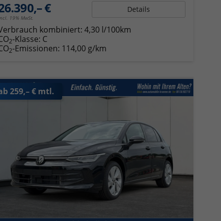
26.390,– €
Details
incl. 19% MwSt.
Verbrauch kombiniert:
4,30 l/100km
CO
-Klasse:
C
2
CO
-Emissionen:
114,00 g/km
2
ab 259,– € mtl.