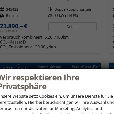
Fahrzeugnr.
345422
Getriebe
Doppelkupplungsgetriebe (DSG)
Kraftstoff
Benzin
Leistung
85 kW (116 PS)
23.890,– €
Details
incl. 19% MwSt.
Verbrauch kombiniert:
5,20 l/100km
CO
-Klasse:
D
2
CO
-Emissionen:
120,00 g/km
2
ab 238,– € mtl.
Wir respektieren Ihre
Privatsphäre
nsere Website setzt Cookies ein, um unsere Dienste für Sie
ereitzustellen. Hierbei berücksichtigen wir Ihre Auswahl un
erarbeiten nur die Daten für Marketing, Analytics und