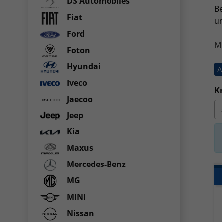
DS Automobiles
Be
Fiat
un
Ford
M
Foton
Hyundai
A
Iveco
Kr
Jaecoo
Jeep
Kia
Maxus
Mercedes-Benz
MG
MINI
Nissan