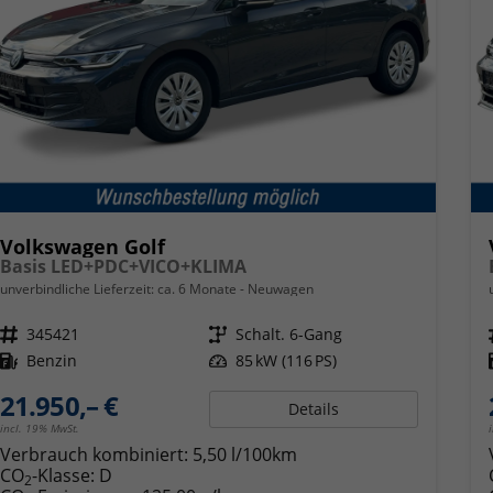
Volkswagen Golf
Basis LED+PDC+VICO+KLIMA
unverbindliche Lieferzeit: ca. 6 Monate
Neuwagen
Fahrzeugnr.
345421
Getriebe
Schalt. 6-Gang
Kraftstoff
Benzin
Leistung
85 kW (116 PS)
21.950,– €
Details
incl. 19% MwSt.
Verbrauch kombiniert:
5,50 l/100km
CO
-Klasse:
D
2