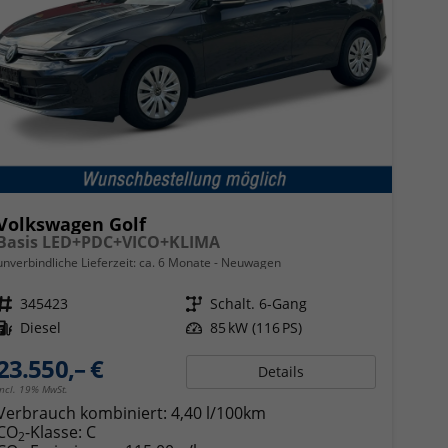
Volkswagen Golf
Basis LED+PDC+VICO+KLIMA
unverbindliche Lieferzeit: ca. 6 Monate
Neuwagen
Fahrzeugnr.
345423
Getriebe
Schalt. 6-Gang
Kraftstoff
Diesel
Leistung
85 kW (116 PS)
23.550,– €
Details
incl. 19% MwSt.
Verbrauch kombiniert:
4,40 l/100km
CO
-Klasse:
C
2