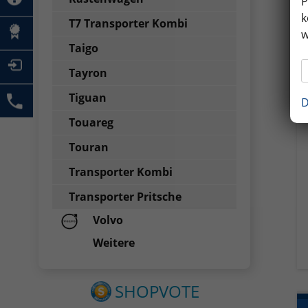
P
k
T7 Transporter Kombi
w
Taigo
Tayron
Tiguan
D
Touareg
Touran
Transporter Kombi
Transporter Pritsche
Volvo
Weitere