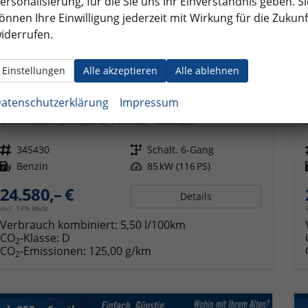
ersonalisierung, für die Sie uns Ihr Einverständnis geben. Si
önnen Ihre Einwilligung jederzeit mit Wirkung für die Zukunf
iderrufen.
Einstellungen
Alle akzeptieren
Alle ablehnen
Volkswagen Golf
atenschutzerklärung
Impressum
Limited (Life+) KAMERA+LED+VICO+ACC+17'' ALU
unverbindliche Lieferzeit: ca. 6 Monate
Neuwagen
Fahrzeugnr.
345430
Getriebe
Schalt. 6-Gang
Kraftstoff
Benzin
Leistung
85 kW (116 PS)
24.580,– €
Details
incl. 19% MwSt.
Verbrauch kombiniert:
5,50 l/100km
CO
-Klasse:
D
2
CO
-Emissionen:
125,00 g/km
2