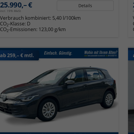
25.990,– €
Details
incl. 19% MwSt.
Verbrauch kombiniert:
5,40 l/100km
CO
-Klasse:
D
2
CO
-Emissionen:
123,00 g/km
2
ab 259,– € mtl.