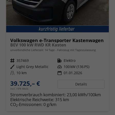
Volkswagen e-Transporter Kastenwagen
BEV 100 kW RWD KR Kasten
unverbindliche Lieferzeit:
14 Tage
Fahrzeug mit Tageszulassung
Fahrzeugnr.
357469
Kraftstoff
Elektro
Außenfarbe
Light Grey Metallic
Leistung
100 kW (136 PS)
Kilometerstand
10 km
01.01.2026
39.725,– €
Details
incl. 19% MwSt.
Stromverbrauch kombiniert:
23,00 kWh/100km
Elektrische Reichweite:
315 km
CO
-Emissionen:
0 g/km
2