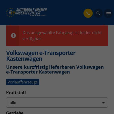
fahrzeug
Das ausgewählte Fahrzeug ist leider nicht
verfügbar.
Volkswagen e-Transporter
Kastenwagen
Unsere kurzfristig lieferbaren Volkswagen
e-Transporter Kastenwagen
Vorlauffahrzeuge
Kraftstoff
Getriebe