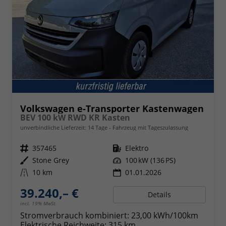
Volkswagen e-Transporter Kastenwagen
BEV 100 kW RWD KR Kasten
unverbindliche Lieferzeit:
14 Tage
Fahrzeug mit Tageszulassung
Fahrzeugnr.
357465
Kraftstoff
Elektro
Außenfarbe
Stone Grey
Leistung
100 kW (136 PS)
Kilometerstand
10 km
01.01.2026
39.240,– €
Details
incl. 19% MwSt.
Stromverbrauch kombiniert:
23,00 kWh/100km
Elektrische Reichweite:
315 km