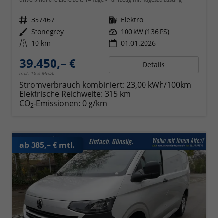
Fahrzeugnr.
357467
Kraftstoff
Elektro
Außenfarbe
Stonegrey
Leistung
100 kW (136 PS)
Kilometerstand
10 km
01.01.2026
39.450,– €
Details
incl. 19% MwSt.
Stromverbrauch kombiniert:
23,00 kWh/100km
Elektrische Reichweite:
315 km
CO
-Emissionen:
0 g/km
2
ab 385,– € mtl.