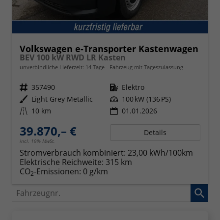
Volkswagen e-Transporter Kastenwagen
BEV 100 kW RWD LR Kasten
unverbindliche Lieferzeit:
14 Tage
Fahrzeug mit Tageszulassung
Fahrzeugnr.
357490
Kraftstoff
Elektro
Außenfarbe
Light Grey Metallic
Leistung
100 kW (136 PS)
Kilometerstand
10 km
01.01.2026
39.870,– €
Details
incl. 19% MwSt.
Stromverbrauch kombiniert:
23,00 kWh/100km
Elektrische Reichweite:
315 km
CO
-Emissionen:
0 g/km
2
Fahrzeugnr.