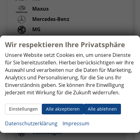
Maxus
Mercedes-Benz
MG
MINI
Wir respektieren Ihre Privatsphäre
Nissan
Unsere Website setzt Cookies ein, um unsere Dienste
Opel
für Sie bereitzustellen. Hierbei berücksichtigen wir Ihre
Auswahl und verarbeiten nur die Daten für Marketing,
Peugeot
Analytics und Personalisierung, für die Sie uns Ihr
Renault
Einverständnis geben. Sie können Ihre Einwilligung
Seat
jederzeit mit Wirkung für die Zukunft widerrufen.
Skoda
Einstellungen
Alle akzeptieren
Alle ablehnen
Suzuki
Toyota
Datenschutzerklärung
Impressum
Volkswagen