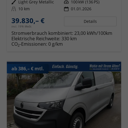
Außenfarbe
Light Grey Metallic
Leistung
100 kW (136 PS)
Kilometerstand
10 km
01.01.2026
39.830,– €
Details
incl. 19% MwSt.
Stromverbrauch kombiniert:
23,00 kWh/100km
Elektrische Reichweite:
330 km
CO
-Emissionen:
0 g/km
2
ab 386,– € mtl.