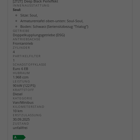
2T2T
Deep Black Perleffekt
INNENAUSSTATTUNG
Soul:
Sitze: Soul,
Armaturentafel oben-unten: Soul-Soul,
Boden: Schwarz (Seriensitzbezug "Trialog")
GETRIEBE
Doppelkupplungsgetriebe (DSG)
ANTRIEBSACHSE
Frontantrieb
ZYLINDER
4
PARTIKELFILTER
1
SCHADSTOFFKLASSE
Euro 6 EB
HUBRAUM
1.968 ccm
LEISTUNG
90 kW (122 PS)
KRAFTSTOFF
Diesel
KATEGORIE
Van/Minibus
KILOMETERSTAND
10 km
ERSTZULASSUNG
30.09.2025
ZUSTAND
unfallfrei