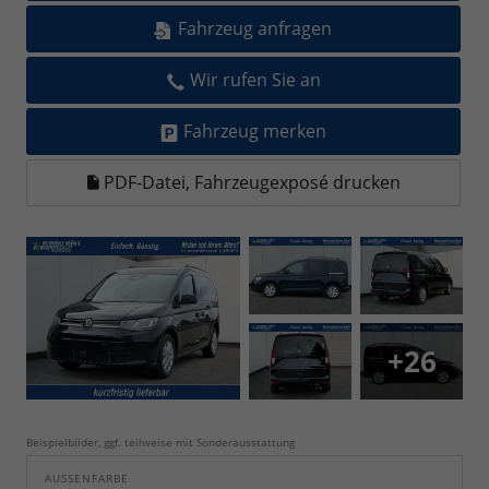
Fahrzeug anfragen
Wir rufen Sie an
Fahrzeug merken
PDF-Datei, Fahrzeugexposé drucken
+26
Beispielbilder, ggf. teilweise mit Sonderausstattung
AUSSENFARBE