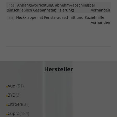
Anhängevorrichtung, abnehm-/abschließbar
1D2
(einschließlich Gespannstabilisierung)
vorhanden
Heckklappe mit Fensterausschnitt und Zuziehhilfe
3RJ
vorhanden
Hersteller
Alle
Audi
(51)
Fahrzeuge
Alle
BYD
(3)
von
Fahrzeuge
Alle
Citroen
(31)
Audi
von
Fahrzeuge
Alle
Cupra
(184)
anzeigen
BYD