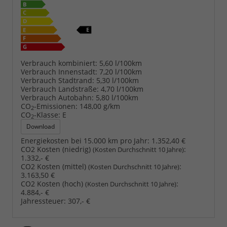
Verbrauch kombiniert:
5,60 l/100km
Verbrauch Innenstadt:
7,20 l/100km
Verbrauch Stadtrand:
5,30 l/100km
Verbrauch Landstraße:
4,70 l/100km
Verbrauch Autobahn:
5,80 l/100km
CO
-Emissionen:
148,00 g/km
2
CO
-Klasse:
E
2
Download
Energiekosten bei 15.000 km pro Jahr:
1.352,40 €
CO2 Kosten (niedrig)
:
(Kosten Durchschnitt 10 Jahre)
1.332,- €
CO2 Kosten (mittel)
:
(Kosten Durchschnitt 10 Jahre)
3.163,50 €
CO2 Kosten (hoch)
:
(Kosten Durchschnitt 10 Jahre)
4.884,- €
Jahressteuer:
307,- €