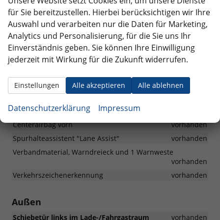
Unsere Website setzt Cookies ein, um unsere Dienste
Fahrgastraum (außer mittlerer Sitz der 2. Sitzreihe)
für Sie bereitzustellen. Hierbei berücksichtigen wir Ihre
vorhanden
Auswahl und verarbeiten nur die Daten für Marketing,
Kreuzungsassistent
vorhanden
Analytics und Personalisierung, für die Sie uns Ihr
Multifunktionskamera
vorhanden
Einverständnis geben. Sie können Ihre Einwilligung
jederzeit mit Wirkung für die Zukunft widerrufen.
Notbremsassistent "Front Assist" mit Fußgänger- und
Radfahrererkennung
vorhanden
Notrufsystem eCall, Voraussetzung: Verfügbarkeit
Einstellungen
Alle akzeptieren
Alle ablehnen
benötigter Mobilfunknetze
vorhanden
Seiten- und Kopfairbag für Fahrer und Beifahrer,
Datenschutzerklärung
Impressum
Kopfairbags für die äußeren Sitzplätze hinten und
Centerairbag vorn
vorhanden
Spurhalteassistent "Lane Assist"
vorhanden
Verbandmaterial, Warndreieck und 1 Warnweste
vorhanden
Verkehrszeichenerkennung
vorhanden
Außen
Schiebetür links im Lade-/Fahrgastraum
vorhanden