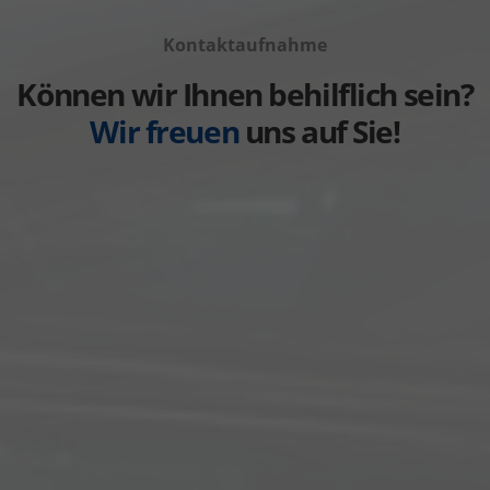
anzeigen
Volvo
von
anzeigen
Kontaktaufnahme
Weitere
anzeigen
Können wir Ihnen behilflich sein?
Wir freuen
uns auf Sie!