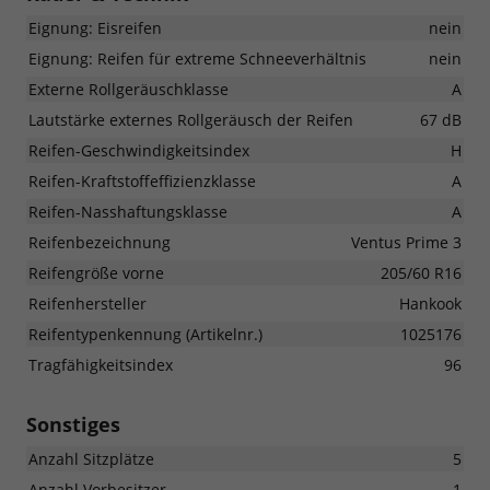
Eignung: Eisreifen
nein
Eignung: Reifen für extreme Schneeverhältnis
nein
Externe Rollgeräuschklasse
A
Lautstärke externes Rollgeräusch der Reifen
67 dB
Reifen-Geschwindigkeitsindex
H
Reifen-Kraftstoffeffizienzklasse
A
Reifen-Nasshaftungsklasse
A
Reifenbezeichnung
Ventus Prime 3
Reifengröße vorne
205/60 R16
Reifenhersteller
Hankook
Reifentypenkennung (Artikelnr.)
1025176
Tragfähigkeitsindex
96
Sonstiges
Anzahl Sitzplätze
5
Anzahl Vorbesitzer
1