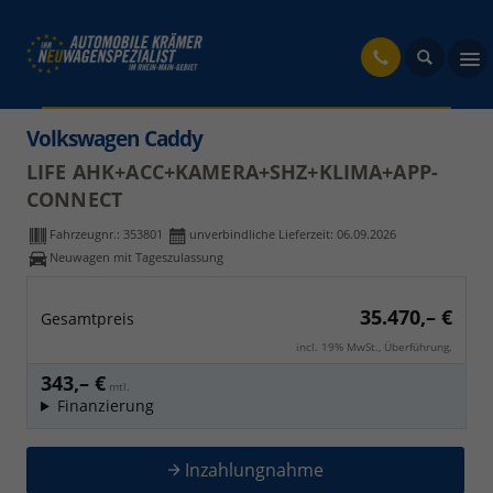
fahrzeug
Volkswagen Caddy
LIFE AHK+ACC+KAMERA+SHZ+KLIMA+APP-
CONNECT
Fahrzeugnr.:
353801
unverbindliche Lieferzeit:
06.09.2026
Neuwagen mit Tageszulassung
35.470,– €
Gesamtpreis
incl. 19% MwSt., Überführung.
343,– €
mtl.
Finanzierung
Inzahlungnahme