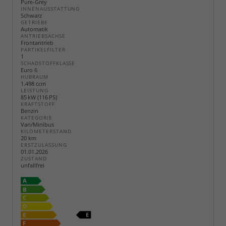
Pure-Grey
INNENAUSSTATTUNG
Schwarz
GETRIEBE
Automatik
ANTRIEBSACHSE
Frontantrieb
PARTIKELFILTER
1
SCHADSTOFFKLASSE
Euro 6
HUBRAUM
1.498 ccm
LEISTUNG
85 kW (116 PS)
KRAFTSTOFF
Benzin
KATEGORIE
Van/Minibus
KILOMETERSTAND
20 km
ERSTZULASSUNG
01.01.2026
ZUSTAND
unfallfrei