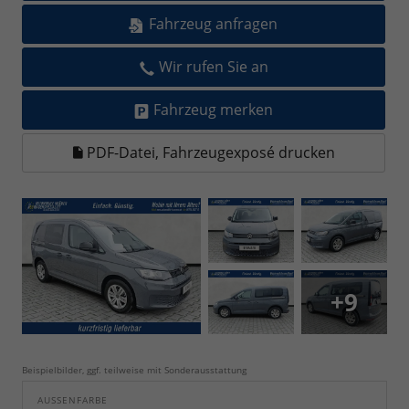
Fahrzeug anfragen
Wir rufen Sie an
Fahrzeug merken
PDF-Datei, Fahrzeugexposé drucken
+9
Beispielbilder, ggf. teilweise mit Sonderausstattung
AUSSENFARBE