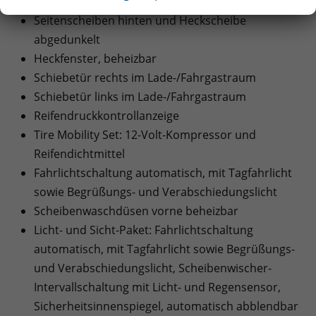
Vorbereitung Alcohol Interlock
Seitenscheiben hinten und Heckscheibe
abgedunkelt
Heckfenster, beheizbar
Schiebetür rechts im Lade-/Fahrgastraum
Schiebetür links im Lade-/Fahrgastraum
Reifendruckkontrollanzeige
Tire Mobility Set: 12-Volt-Kompressor und
Reifendichtmittel
Fahrlichtschaltung automatisch, mit Tagfahrlicht
sowie Begrüßungs- und Verabschiedungslicht
Scheibenwaschdüsen vorne beheizbar
Licht- und Sicht-Paket: Fahrlichtschaltung
automatisch, mit Tagfahrlicht sowie Begrüßungs-
und Verabschiedungslicht, Scheibenwischer-
Intervallschaltung mit Licht- und Regensensor,
Sicherheitsinnenspiegel, automatisch abblendbar