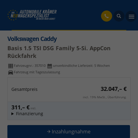
fahrzeug
Volkswagen Caddy
Basis 1.5 TSI DSG Family 5-Si. AppCon
Rückfahrk
Fahrzeugnr.:
357010
unverbindliche Lieferzeit:
5 Wochen
Fahrzeug mit Tageszulassung
32.047,– €
Gesamtpreis
incl. 19% MwSt., Überführung.
311,– €
mtl.
Finanzierung
Inzahlungnahme