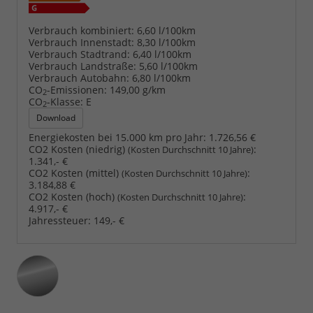
Verbrauch kombiniert:
6,60 l/100km
Verbrauch Innenstadt:
8,30 l/100km
Verbrauch Stadtrand:
6,40 l/100km
Verbrauch Landstraße:
5,60 l/100km
Verbrauch Autobahn:
6,80 l/100km
CO
-Emissionen:
149,00 g/km
2
CO
-Klasse:
E
2
Download
Energiekosten bei 15.000 km pro Jahr:
1.726,56 €
CO2 Kosten (niedrig)
:
(Kosten Durchschnitt 10 Jahre)
1.341,- €
CO2 Kosten (mittel)
:
(Kosten Durchschnitt 10 Jahre)
3.184,88 €
CO2 Kosten (hoch)
:
(Kosten Durchschnitt 10 Jahre)
4.917,- €
Jahressteuer:
149,- €