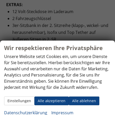
EXTRAS:
12 Volt-Steckdose im Laderaum
2 Fahrzeugschlüssel
3er-Sitzbank in der 2. Sitzreihe (klapp-, wickel- und
herausnehmbar), Isofix und Top Tether auf
äußeren Sitzen in 2. SR
16"" Stahlräder, schwarz
Wir respektieren Ihre Privatsphäre
4-Zylinder Ottomotor 1,5 L / 85KW TSI
Unsere Website setzt Cookies ein, um unsere Dienste
7-Gang-Automatikgetriebe DSG
für Sie bereitzustellen. Hierbei berücksichtigen wir Ihre
Halogen-Hauptscheinwerfer
Auswahl und verarbeiten nur die Daten für Marketing,
Kombi
Analytics und Personalisierung, für die Sie uns Ihr
Kurzer Radstand
Einverständnis geben. Sie können Ihre Einwilligung
jederzeit mit Wirkung für die Zukunft widerrufen.
Geschwindigkeitsbegrenzer
Radio Composition mit 10"" Touch- Farbdisplay
Einstellungen
Alle akzeptieren
Alle ablehnen
Radvollblenden
Teppichbodenbelag im Fahrgastraum
Datenschutzerklärung
Impressum