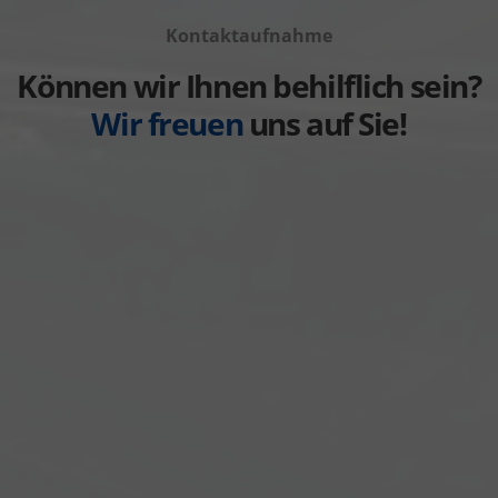
Volvo
von
anzeigen
Kontaktaufnahme
Weitere
anzeigen
Können wir Ihnen behilflich sein?
Wir freuen
uns auf Sie!