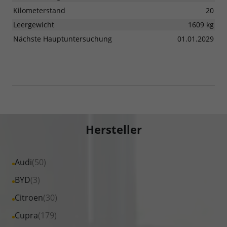
Kilometerstand
20
Leergewicht
1609 kg
Nächste Hauptuntersuchung
01.01.2029
Hersteller
Alle
Audi
(50)
Fahrzeuge
Alle
BYD
(3)
von
Fahrzeuge
Alle
Citroen
(30)
Audi
von
Fahrzeuge
Alle
Cupra
(179)
anzeigen
BYD
von