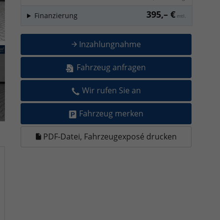
395,– €
Finanzierung
mtl.
Inzahlungnahme
Fahrzeug anfragen
Wir rufen Sie an
Fahrzeug merken
PDF-Datei, Fahrzeugexposé drucken