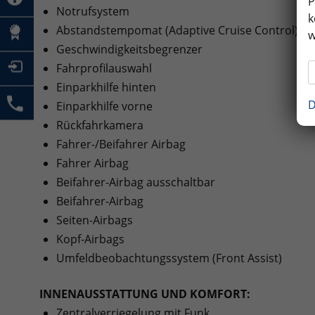
P
Notrufsystem
k
Abstandstempomat (Adaptive Cruise Control)
w
Geschwindigkeitsbegrenzer
Fahrprofilauswahl
Einparkhilfe hinten
D
Einparkhilfe vorne
Rückfahrkamera
Fahrer-/Beifahrer Airbag
Fahrer Airbag
Beifahrer-Airbag ausschaltbar
Beifahrer-Airbag
Seiten-Airbags
Kopf-Airbags
Umfeldbeobachtungssystem (Front Assist)
INNENAUSSTATTUNG UND KOMFORT:
Zentralverriegelung mit Funk