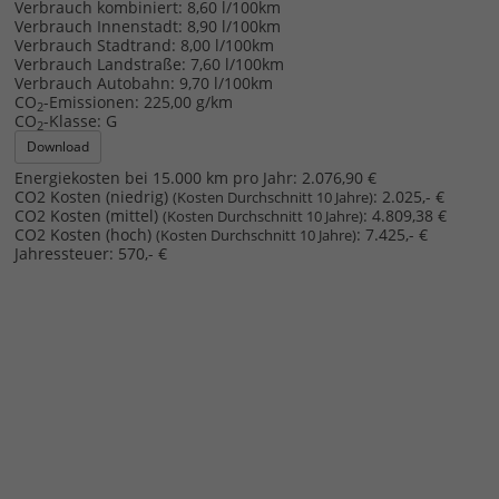
Verbrauch kombiniert:
8,60 l/100km
Verbrauch Innenstadt:
8,90 l/100km
Verbrauch Stadtrand:
8,00 l/100km
Verbrauch Landstraße:
7,60 l/100km
Verbrauch Autobahn:
9,70 l/100km
CO
-Emissionen:
225,00 g/km
2
CO
-Klasse:
G
2
Download
Energiekosten bei 15.000 km pro Jahr:
2.076,90 €
CO2 Kosten (niedrig)
:
2.025,- €
(Kosten Durchschnitt 10 Jahre)
CO2 Kosten (mittel)
:
4.809,38 €
(Kosten Durchschnitt 10 Jahre)
CO2 Kosten (hoch)
:
7.425,- €
(Kosten Durchschnitt 10 Jahre)
Jahressteuer:
570,- €