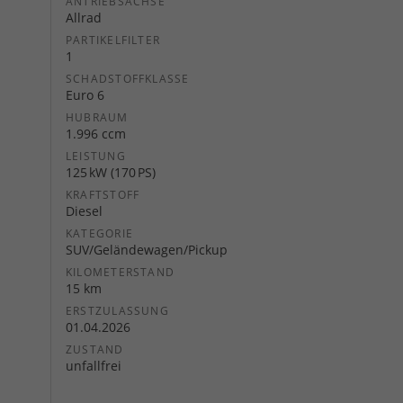
ANTRIEBSACHSE
Allrad
PARTIKELFILTER
1
SCHADSTOFFKLASSE
Euro 6
HUBRAUM
1.996 ccm
LEISTUNG
125 kW (170 PS)
KRAFTSTOFF
Diesel
KATEGORIE
SUV/Geländewagen/Pickup
KILOMETERSTAND
15 km
ERSTZULASSUNG
01.04.2026
ZUSTAND
unfallfrei