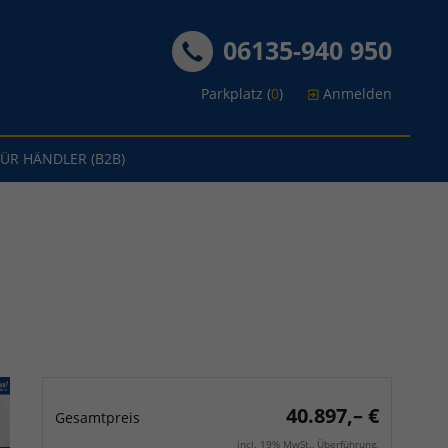
06135-940 950
Parkplatz (
0
)
Anmelden
FÜR HÄNDLER (B2B)
40.897,– €
Gesamtpreis
incl. 19% MwSt., Überführung.