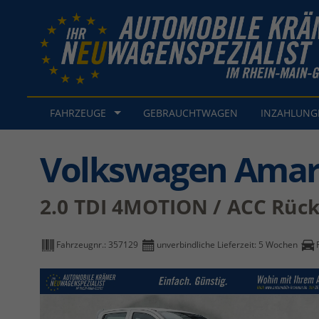
FAHRZEUGE
GEBRAUCHTWAGEN
INZAHLUN
Volkswagen Ama
2.0 TDI 4MOTION / ACC Rüc
Fahrzeugnr.:
357129
unverbindliche Lieferzeit:
5 Wochen