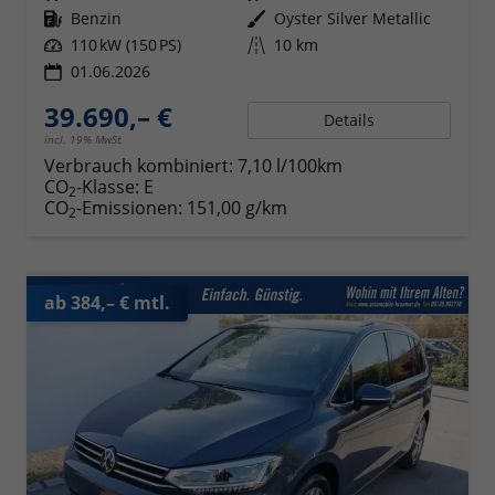
Kraftstoff
Benzin
Außenfarbe
Oyster Silver Metallic
Leistung
110 kW (150 PS)
Kilometerstand
10 km
01.06.2026
39.690,– €
Details
incl. 19% MwSt.
Verbrauch kombiniert:
7,10 l/100km
CO
-Klasse:
E
2
CO
-Emissionen:
151,00 g/km
2
ab 384,– € mtl.