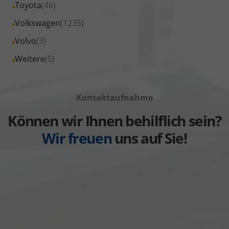
Fahrzeuge
Alle
Toyota
(46)
anzeigen
Skoda
von
Fahrzeuge
Alle
Volkswagen
(1235)
anzeigen
Suzuki
von
Fahrzeuge
Alle
Volvo
(3)
anzeigen
Toyota
von
Fahrzeuge
Alle
Weitere
(5)
anzeigen
Volkswagen
von
Fahrzeuge
anzeigen
Volvo
von
anzeigen
Kontaktaufnahme
Weitere
anzeigen
Können wir Ihnen behilflich sein?
Wir freuen
uns auf Sie!