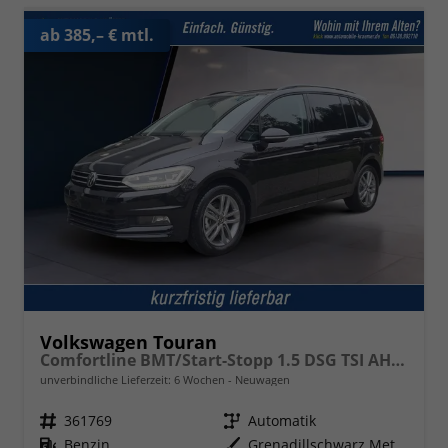
ab 385,– € mtl.
Volkswagen Touran
Comfortline BMT/Start-Stopp 1.5 DSG TSI AHK Navi DigiPro
unverbindliche Lieferzeit:
6 Wochen
Neuwagen
Fahrzeugnr.
361769
Getriebe
Automatik
Kraftstoff
Benzin
Außenfarbe
Grenadillschwarz Metallic