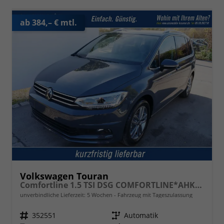
ab 384,– € mtl.
Volkswagen Touran
Comfortline 1.5 TSI DSG COMFORTLINE*AHK*NAVI*ACC*PDC*LED*SHZ*KAMERA*7-SITZER*17-ZOLL
unverbindliche Lieferzeit:
5 Wochen
Fahrzeug mit Tageszulassung
Fahrzeugnr.
352551
Getriebe
Automatik