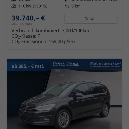
Leistung
110 kW (150 PS)
Kilometerstand
9 km
39.740,– €
Details
incl. 19% MwSt.
Verbrauch kombiniert:
7,00 l/100km
CO
-Klasse:
F
2
CO
-Emissionen:
159,00 g/km
2
ab 385,– € mtl.