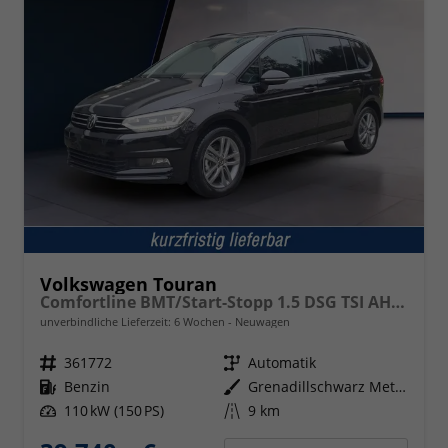
Volkswagen Touran
Comfortline BMT/Start-Stopp 1.5 DSG TSI AHK Navi DigiPro
unverbindliche Lieferzeit:
6 Wochen
Neuwagen
Fahrzeugnr.
361772
Getriebe
Automatik
Kraftstoff
Benzin
Außenfarbe
Grenadillschwarz Metallic
Leistung
110 kW (150 PS)
Kilometerstand
9 km