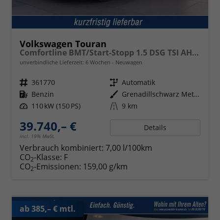
Volkswagen Touran
Comfortline BMT/Start-Stopp 1.5 DSG TSI AHK Navi DigiPro
unverbindliche Lieferzeit:
6 Wochen
Neuwagen
Fahrzeugnr.
361770
Getriebe
Automatik
Kraftstoff
Benzin
Außenfarbe
Grenadillschwarz Metallic
Leistung
110 kW (150 PS)
Kilometerstand
9 km
39.740,– €
Details
incl. 19% MwSt.
Verbrauch kombiniert:
7,00 l/100km
CO
-Klasse:
F
2
CO
-Emissionen:
159,00 g/km
2
ab 385,– € mtl.