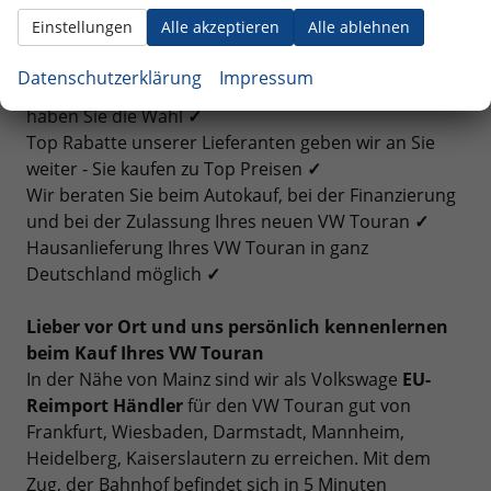
Anmeldung senden wir Ihnen vorab zu
✓
Einstellungen
Alle akzeptieren
Alle ablehnen
Volle Herstellergarantie für Ihren neuen VW Touran
✓
Datenschutzerklärung
Impressum
VW Touran kaufen, finanzieren oder leasen - bei uns
haben Sie die Wahl
✓
Top Rabatte unserer Lieferanten geben wir an Sie
weiter - Sie kaufen zu Top Preisen
✓
Wir beraten Sie beim Autokauf, bei der Finanzierung
und bei der Zulassung Ihres neuen VW Touran
✓
Hausanlieferung Ihres VW Touran in ganz
Deutschland möglich
✓
Lieber vor Ort und uns persönlich kennenlernen
beim Kauf Ihres VW Touran
In der Nähe von Mainz sind wir als Volkswage
EU-
Reimport Händler
für den VW Touran gut von
Frankfurt, Wiesbaden, Darmstadt, Mannheim,
Heidelberg, Kaiserslautern zu erreichen. Mit dem
Zug, der Bahnhof befindet sich in 5 Minuten