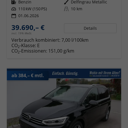
Kraftstoff
Benzin
Außenfarbe
Delfingrau Metallic
Leistung
110 kW (150 PS)
Kilometerstand
10 km
01.06.2026
39.690,– €
Details
incl. 19% MwSt.
Verbrauch kombiniert:
7,00 l/100km
CO
-Klasse:
E
2
CO
-Emissionen:
151,00 g/km
2
ab 384,– € mtl.