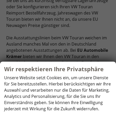
Sie bei uns als kurzfristig verfügbare Lagerfahrzeuge
oder Sie konfigurieren sich Ihren VW Touran
Reimport Bestellfahrzeug. Jahreswagen des VW
Touran bieten wir Ihnen nicht an, da unsere EU
Neuwagen Preise günstiger sind.
Die Ausstattungslinien beim VW Touran weichen im
Ausland manches Mal von den in Deutschland
angebotenen Ausstattungen ab. Bei
EU Automobile
Krämer
bieten wir Ihnen den VW Touran in den
verschiedenen Ausstattungslinien wie Comfortline,
Wir respektieren Ihre Privatsphäre
Highline und R-Line an.
Unsere Website setzt Cookies ein, um unsere Dienste
Sicherer Online Autokauf Ihres Volkswagen
für Sie bereitzustellen. Hierbei berücksichtigen wir Ihre
Touran Reimport bei EU Automobile Krämer
Auswahl und verarbeiten nur die Daten für Marketing,
Keine versteckten Kosten - Endpreise enthalten
Analytics und Personalisierung, für die Sie uns Ihr
bereits alle Überführungskosten
✓
Einverständnis geben. Sie können Ihre Einwilligung
Keine Anzahlung bei Bestellung
✓
jederzeit mit Wirkung für die Zukunft widerrufen.
Alle Unterlagen und Fahrzeugpapiere für die