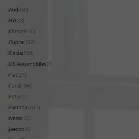
Alle
Audi
(50)
Fahrzeuge
Alle
BYD
(3)
von
Fahrzeuge
Alle
Citroen
(30)
Audi
von
Fahrzeuge
Alle
Cupra
(182)
anzeigen
BYD
von
Fahrzeuge
Alle
Dacia
(509)
anzeigen
Citroen
von
Fahrzeuge
Alle
DS Automobiles
(1)
anzeigen
Cupra
von
Fahrzeuge
Alle
Fiat
(27)
anzeigen
Dacia
von
Fahrzeuge
Alle
Ford
(104)
anzeigen
DS
von
Fahrzeuge
Alle
Foton
(1)
Automobiles
Fiat
von
Fahrzeuge
anzeigen
Alle
Hyundai
(813)
anzeigen
Ford
von
Fahrzeuge
Alle
Iveco
(15)
anzeigen
Foton
von
Fahrzeuge
Alle
Jaecoo
(6)
anzeigen
Hyundai
von
Fahrzeuge