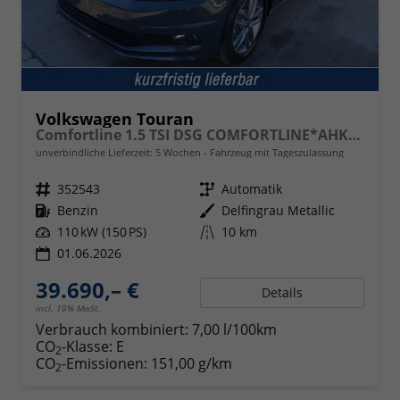
Volkswagen Touran
Comfortline 1.5 TSI DSG COMFORTLINE*AHK*NAVI*ACC*PDC*LED*SHZ*KAMERA*7-SITZER*17-ZOLL
unverbindliche Lieferzeit:
5 Wochen
Fahrzeug mit Tageszulassung
Fahrzeugnr.
352543
Getriebe
Automatik
Kraftstoff
Benzin
Außenfarbe
Delfingrau Metallic
Leistung
110 kW (150 PS)
Kilometerstand
10 km
01.06.2026
39.690,– €
Details
incl. 19% MwSt.
Verbrauch kombiniert:
7,00 l/100km
CO
-Klasse:
E
2
CO
-Emissionen:
151,00 g/km
2