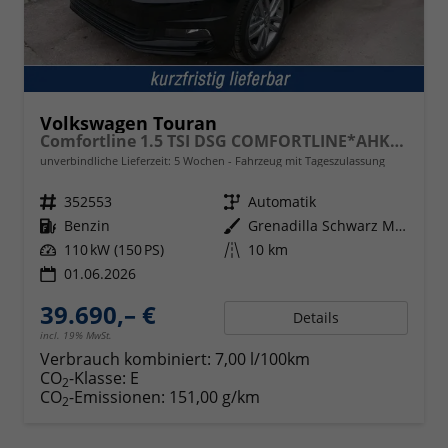
Volkswagen Touran
Comfortline 1.5 TSI DSG COMFORTLINE*AHK*NAVI*ACC*PDC*LED*SHZ*KAMERA*7-SITZER*17-ZOLL
unverbindliche Lieferzeit:
5 Wochen
Fahrzeug mit Tageszulassung
Fahrzeugnr.
352553
Getriebe
Automatik
Kraftstoff
Benzin
Außenfarbe
Grenadilla Schwarz Metallic
Leistung
110 kW (150 PS)
Kilometerstand
10 km
01.06.2026
39.690,– €
Details
incl. 19% MwSt.
Verbrauch kombiniert:
7,00 l/100km
CO
-Klasse:
E
2
CO
-Emissionen:
151,00 g/km
2