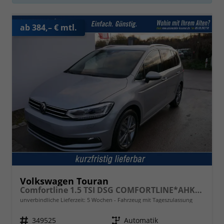
ab 384,– € mtl.
Volkswagen Touran
Comfortline 1.5 TSI DSG COMFORTLINE*AHK*ACC*LED*PDC*KAMERA*NAVI*SHZ* 7-SITZER 17-ZOLL
unverbindliche Lieferzeit:
5 Wochen
Fahrzeug mit Tageszulassung
Fahrzeugnr.
349525
Getriebe
Automatik