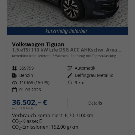
Volkswagen Tiguan
1.5 eTSI 110 kW Life DSG ACC AHKschw. AreaView
unverbindliche Lieferzeit:
5 Wochen
Fahrzeug mit Tageszulassung
Fahrzeugnr.
359799
Getriebe
Automatik
Kraftstoff
Benzin
Außenfarbe
Delfingrau Metallic
Leistung
110 kW (150 PS)
Kilometerstand
9 km
01.06.2026
36.502,– €
Details
incl. 19% MwSt.
Verbrauch kombiniert:
6,70 l/100km
CO
-Klasse:
E
2
CO
-Emissionen:
152,00 g/km
2