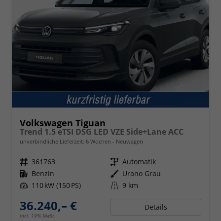
Volkswagen Tiguan
Trend 1.5 eTSI DSG LED VZE Side+Lane ACC
unverbindliche Lieferzeit:
6 Wochen
Neuwagen
Fahrzeugnr.
361763
Getriebe
Automatik
Kraftstoff
Benzin
Außenfarbe
Urano Grau
Leistung
110 kW (150 PS)
Kilometerstand
9 km
36.240,– €
Details
incl. 19% MwSt.