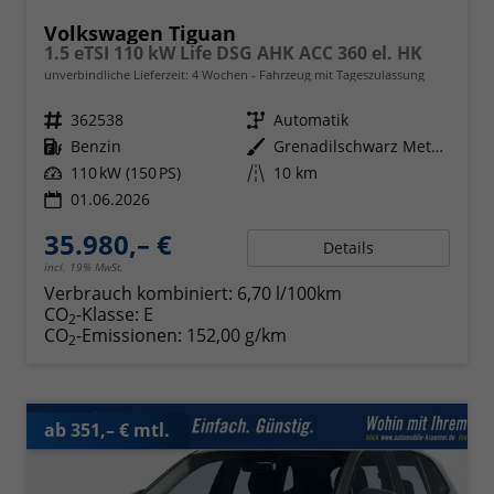
Volkswagen Tiguan
1.5 eTSI 110 kW Life DSG AHK ACC 360 el. HK
unverbindliche Lieferzeit:
4 Wochen
Fahrzeug mit Tageszulassung
Fahrzeugnr.
362538
Getriebe
Automatik
Kraftstoff
Benzin
Außenfarbe
Grenadilschwarz Metallic
Leistung
110 kW (150 PS)
Kilometerstand
10 km
01.06.2026
35.980,– €
Details
incl. 19% MwSt.
Verbrauch kombiniert:
6,70 l/100km
CO
-Klasse:
E
2
CO
-Emissionen:
152,00 g/km
2
ab 351,– € mtl.