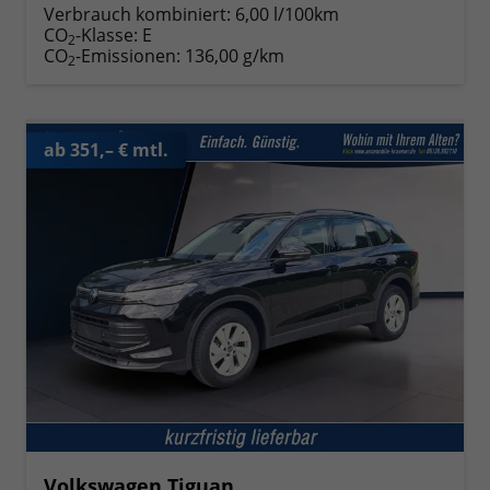
Verbrauch kombiniert:
6,00 l/100km
CO
-Klasse:
E
2
CO
-Emissionen:
136,00 g/km
2
ab 351,– € mtl.
Volkswagen Tiguan