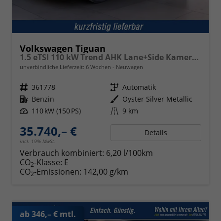
Volkswagen Tiguan
1.5 eTSI 110 kW Trend AHK Lane+Side Kamera VZE
unverbindliche Lieferzeit:
6 Wochen
Neuwagen
Fahrzeugnr.
361778
Getriebe
Automatik
Kraftstoff
Benzin
Außenfarbe
Oyster Silver Metallic
Leistung
110 kW (150 PS)
Kilometerstand
9 km
35.740,– €
Details
incl. 19% MwSt.
Verbrauch kombiniert:
6,20 l/100km
CO
-Klasse:
E
2
CO
-Emissionen:
142,00 g/km
2
ab 346,– € mtl.