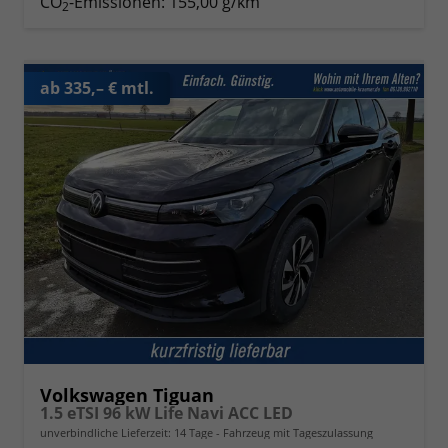
CO
-Emissionen:
155,00 g/km
2
ab 335,– € mtl.
Volkswagen Tiguan
1.5 eTSI 96 kW Life Navi ACC LED
unverbindliche Lieferzeit:
14 Tage
Fahrzeug mit Tageszulassung