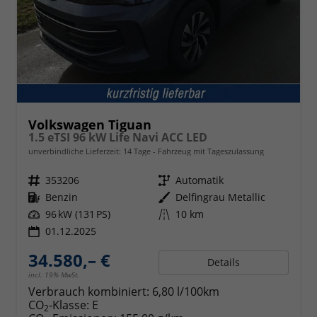
Volkswagen Tiguan
1.5 eTSI 96 kW Life Navi ACC LED
unverbindliche Lieferzeit:
14 Tage
Fahrzeug mit Tageszulassung
Fahrzeugnr.
353206
Getriebe
Automatik
Kraftstoff
Benzin
Außenfarbe
Delfingrau Metallic
Leistung
96 kW (131 PS)
Kilometerstand
10 km
01.12.2025
34.580,– €
Details
incl. 19% MwSt.
Verbrauch kombiniert:
6,80 l/100km
CO
-Klasse:
E
2