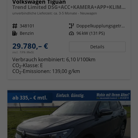
Volkswagen Tiguan
Trend Limited DSG+ACC+KAMERA+APP+KLIMA+LED+17" LM
unverbindliche Lieferzeit: ca. 3-5 Monate
Neuwagen
Fahrzeugnr.
348101
Getriebe
Doppelkupplungsgetriebe (DSG)
Kraftstoff
Benzin
Leistung
96 kW (131 PS)
29.780,– €
Details
incl. 19% MwSt.
Verbrauch kombiniert:
6,10 l/100km
CO
-Klasse:
E
2
CO
-Emissionen:
139,00 g/km
2
ab 335,– € mtl.