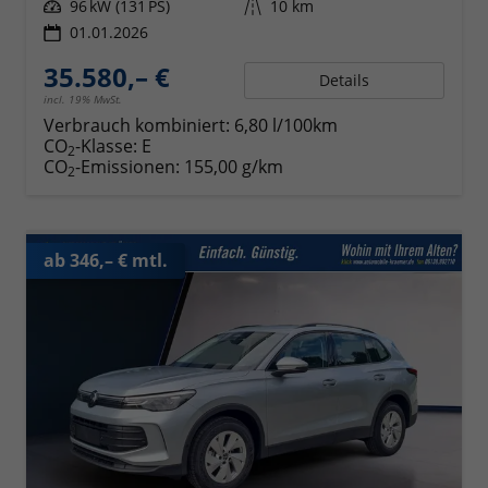
Leistung
96 kW (131 PS)
Kilometerstand
10 km
01.01.2026
35.580,– €
Details
incl. 19% MwSt.
Verbrauch kombiniert:
6,80 l/100km
CO
-Klasse:
E
2
CO
-Emissionen:
155,00 g/km
2
ab 346,– € mtl.