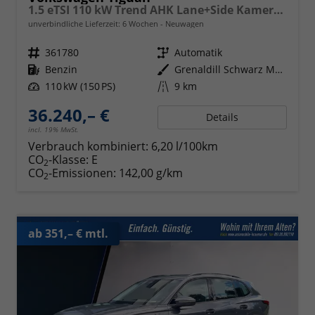
1.5 eTSI 110 kW Trend AHK Lane+Side Kamera SHZ
unverbindliche Lieferzeit:
6 Wochen
Neuwagen
Fahrzeugnr.
361780
Getriebe
Automatik
Kraftstoff
Benzin
Außenfarbe
Grenaldill Schwarz Metallic
Leistung
110 kW (150 PS)
Kilometerstand
9 km
36.240,– €
Details
incl. 19% MwSt.
Verbrauch kombiniert:
6,20 l/100km
CO
-Klasse:
E
2
CO
-Emissionen:
142,00 g/km
2
ab 351,– € mtl.