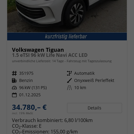
Volkswagen Tiguan
1.5 eTSI 96 kW Life Navi ACC LED
unverbindliche Lieferzeit:
14 Tage
Fahrzeug mit Tageszulassung
Fahrzeugnr.
351975
Getriebe
Automatik
Kraftstoff
Benzin
Außenfarbe
Onyxweiß Perleffekt
Leistung
96 kW (131 PS)
Kilometerstand
10 km
01.12.2025
34.780,– €
Details
incl. 19% MwSt.
Verbrauch kombiniert:
6,80 l/100km
CO
-Klasse:
E
2
CO
-Emissionen:
155,00 g/km
2