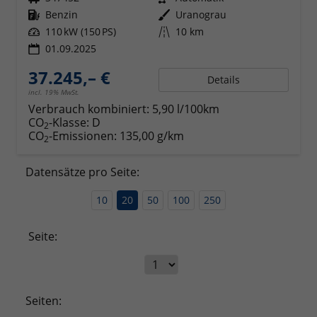
Kraftstoff
Benzin
Außenfarbe
Uranograu
Leistung
110 kW (150 PS)
Kilometerstand
10 km
01.09.2025
37.245,– €
Details
incl. 19% MwSt.
Verbrauch kombiniert:
5,90 l/100km
CO
-Klasse:
D
2
CO
-Emissionen:
135,00 g/km
2
Datensätze pro Seite:
10
20
50
100
250
Seite:
Seiten: