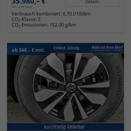
35.980,– €
Details
incl. 19% MwSt.
Verbrauch kombiniert:
6,70 l/100km
CO
-Klasse:
E
2
CO
-Emissionen:
152,00 g/km
2
ab 348,– € mtl.