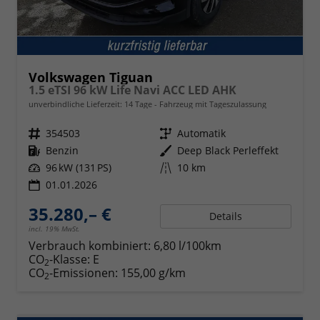
Volkswagen Tiguan
1.5 eTSI 96 kW Life Navi ACC LED AHK
unverbindliche Lieferzeit:
14 Tage
Fahrzeug mit Tageszulassung
Fahrzeugnr.
354503
Getriebe
Automatik
Kraftstoff
Benzin
Außenfarbe
Deep Black Perleffekt
Leistung
96 kW (131 PS)
Kilometerstand
10 km
01.01.2026
35.280,– €
Details
incl. 19% MwSt.
Verbrauch kombiniert:
6,80 l/100km
CO
-Klasse:
E
2
CO
-Emissionen:
155,00 g/km
2