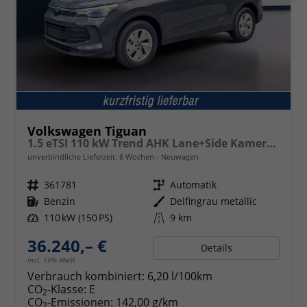
Volkswagen Tiguan
1.5 eTSI 110 kW Trend AHK Lane+Side Kamera SHZ
unverbindliche Lieferzeit:
6 Wochen
Neuwagen
Fahrzeugnr.
361781
Getriebe
Automatik
Kraftstoff
Benzin
Außenfarbe
Delfingrau metallic
Leistung
110 kW (150 PS)
Kilometerstand
9 km
36.240,– €
Details
incl. 19% MwSt.
Verbrauch kombiniert:
6,20 l/100km
CO
-Klasse:
E
2
CO
-Emissionen:
142,00 g/km
2