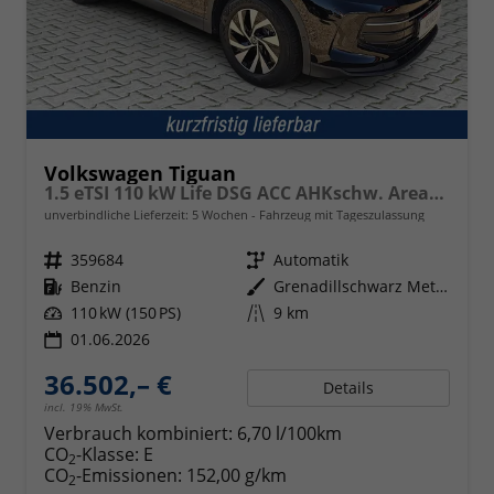
Volkswagen Tiguan
1.5 eTSI 110 kW Life DSG ACC AHKschw. AreaView
unverbindliche Lieferzeit:
5 Wochen
Fahrzeug mit Tageszulassung
Fahrzeugnr.
359684
Getriebe
Automatik
Kraftstoff
Benzin
Außenfarbe
Grenadillschwarz Metallic
Leistung
110 kW (150 PS)
Kilometerstand
9 km
01.06.2026
36.502,– €
Details
incl. 19% MwSt.
Verbrauch kombiniert:
6,70 l/100km
CO
-Klasse:
E
2
CO
-Emissionen:
152,00 g/km
2