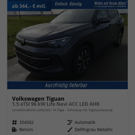
ab 344,– € mtl.
Volkswagen Tiguan
1.5 eTSI 96 kW Life Navi ACC LED AHK
unverbindliche Lieferzeit:
14 Tage
Fahrzeug mit Tageszulassung
Fahrzeugnr.
354502
Getriebe
Automatik
Kraftstoff
Benzin
Außenfarbe
Delfingrau Metallic