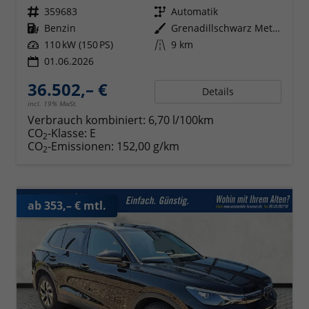
Fahrzeugnr.
359683
Getriebe
Automatik
Kraftstoff
Benzin
Außenfarbe
Grenadillschwarz Metallic
Leistung
110 kW (150 PS)
Kilometerstand
9 km
01.06.2026
36.502,– €
Details
incl. 19% MwSt.
Verbrauch kombiniert:
6,70 l/100km
CO
-Klasse:
E
2
CO
-Emissionen:
152,00 g/km
2
ab 353,– € mtl.