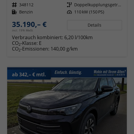
Fahrzeugnr.
348112
Getriebe
Doppelkupplungsgetriebe (DSG)
Kraftstoff
Benzin
Leistung
110 kW (150 PS)
35.190,– €
Details
incl. 19% MwSt.
Verbrauch kombiniert:
6,20 l/100km
CO
-Klasse:
E
2
CO
-Emissionen:
140,00 g/km
2
ab 342,– € mtl.