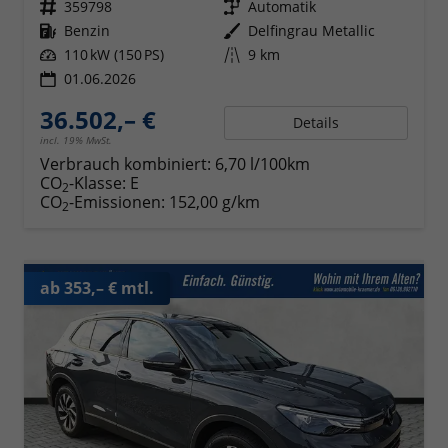
Fahrzeugnr.
359798
Getriebe
Automatik
Kraftstoff
Benzin
Außenfarbe
Delfingrau Metallic
Leistung
110 kW (150 PS)
Kilometerstand
9 km
01.06.2026
36.502,– €
Details
incl. 19% MwSt.
Verbrauch kombiniert:
6,70 l/100km
CO
-Klasse:
E
2
CO
-Emissionen:
152,00 g/km
2
ab 353,– € mtl.