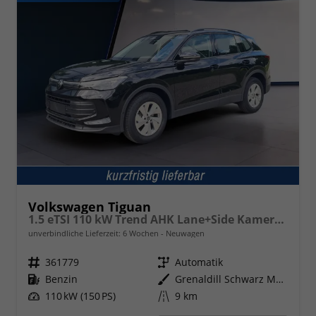
Volkswagen Tiguan
1.5 eTSI 110 kW Trend AHK Lane+Side Kamera VZE
unverbindliche Lieferzeit:
6 Wochen
Neuwagen
Fahrzeugnr.
361779
Getriebe
Automatik
Kraftstoff
Benzin
Außenfarbe
Grenaldill Schwarz Metallic
Leistung
110 kW (150 PS)
Kilometerstand
9 km