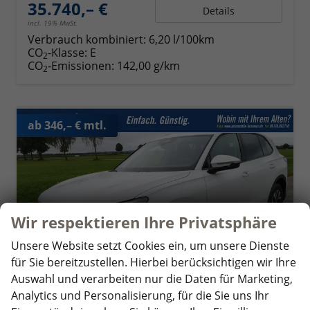
35.740,– €
Details
incl. 19% MwSt.
Verbrauch kombiniert:
6,20 l/100km
CO
-Klasse:
E
2
CO
-Emissionen:
142,00 g/km
2
ab 346,– € mtl.
Wir respektieren Ihre Privatsphäre
Unsere Website setzt Cookies ein, um unsere Dienste
für Sie bereitzustellen. Hierbei berücksichtigen wir Ihre
Auswahl und verarbeiten nur die Daten für Marketing,
Analytics und Personalisierung, für die Sie uns Ihr