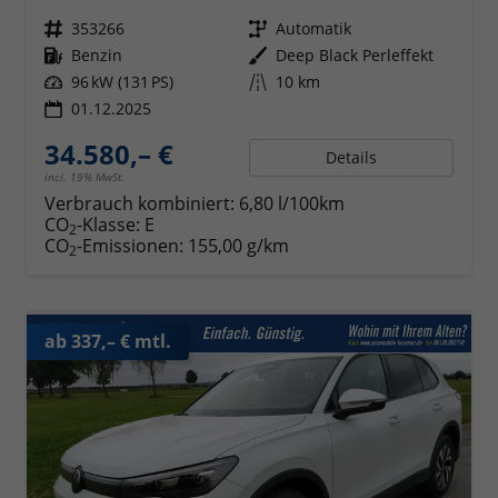
Fahrzeugnr.
353266
Getriebe
Automatik
Kraftstoff
Benzin
Außenfarbe
Deep Black Perleffekt
Leistung
96 kW (131 PS)
Kilometerstand
10 km
01.12.2025
34.580,– €
Details
incl. 19% MwSt.
Verbrauch kombiniert:
6,80 l/100km
CO
-Klasse:
E
2
CO
-Emissionen:
155,00 g/km
2
ab 337,– € mtl.