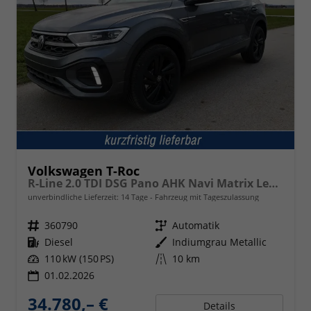
Volkswagen T-Roc
R-Line 2.0 TDI DSG Pano AHK Navi Matrix Leder
unverbindliche Lieferzeit:
14 Tage
Fahrzeug mit Tageszulassung
Fahrzeugnr.
360790
Getriebe
Automatik
Kraftstoff
Diesel
Außenfarbe
Indiumgrau Metallic
Leistung
110 kW (150 PS)
Kilometerstand
10 km
01.02.2026
34.780,– €
Details