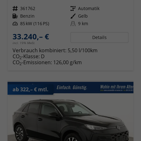
Fahrzeugnr.
361762
Getriebe
Automatik
Kraftstoff
Benzin
Außenfarbe
Gelb
Leistung
85 kW (116 PS)
Kilometerstand
9 km
33.240,– €
Details
incl. 19% MwSt.
Verbrauch kombiniert:
5,50 l/100km
CO
-Klasse:
D
2
CO
-Emissionen:
126,00 g/km
2
ab 322,– € mtl.