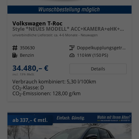
Volkswagen T-Roc
Style *NEUES MODELL* ACC+KAMERA+eHK+SHZ+17"LM+LED PLUS+MASSAGE
unverbindliche Lieferzeit: ca. 4-6 Monate
Neuwagen
Fahrzeugnr.
350630
Getriebe
Doppelkupplungsgetriebe (DSG)
Kraftstoff
Benzin
Leistung
110 kW (150 PS)
34.480,– €
Details
incl. 19% MwSt.
Verbrauch kombiniert:
5,30 l/100km
CO
-Klasse:
D
2
CO
-Emissionen:
128,00 g/km
2
ab 337,– € mtl.