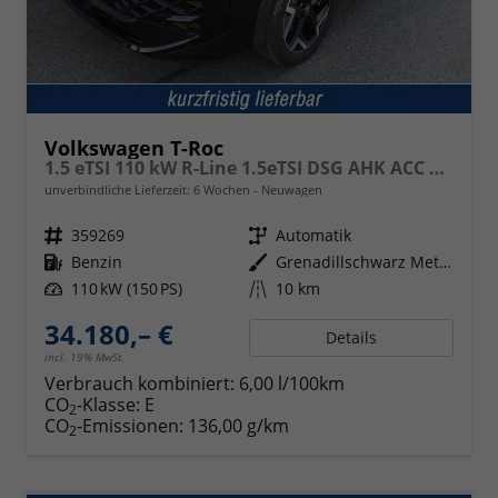
Volkswagen T-Roc
1.5 eTSI 110 kW R-Line 1.5eTSI DSG AHK ACC el. Hk 18 Zoll
unverbindliche Lieferzeit:
6 Wochen
Neuwagen
Fahrzeugnr.
359269
Getriebe
Automatik
Kraftstoff
Benzin
Außenfarbe
Grenadillschwarz Metallic
Leistung
110 kW (150 PS)
Kilometerstand
10 km
34.180,– €
Details
incl. 19% MwSt.
Verbrauch kombiniert:
6,00 l/100km
CO
-Klasse:
E
2
CO
-Emissionen:
136,00 g/km
2