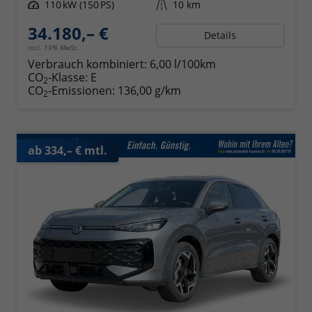
Leistung
110 kW (150 PS)
Kilometerstand
10 km
34.180,– €
Details
incl. 19% MwSt.
Verbrauch kombiniert:
6,00 l/100km
CO
-Klasse:
E
2
CO
-Emissionen:
136,00 g/km
2
ab 334,– € mtl.