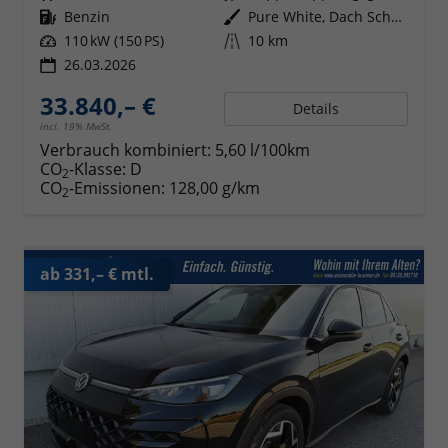
Kraftstoff
Benzin
Außenfarbe
Pure White, Dach Schwarz
Leistung
110 kW (150 PS)
Kilometerstand
10 km
26.03.2026
33.840,– €
Details
incl. 19% MwSt.
Verbrauch kombiniert:
5,60 l/100km
CO
-Klasse:
D
2
CO
-Emissionen:
128,00 g/km
2
ab 331,– € mtl.