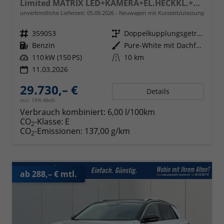
Limited MATRIX LED+KAMERA+EL.HECKKL.+PDC+SHZ
unverbindliche Lieferzeit:
05.09.2026
Neuwagen mit Kurzzeitzulassung
Fahrzeugnr.
359053
Getriebe
Doppelkupplungsgetriebe (DSG)
Kraftstoff
Benzin
Außenfarbe
Pure-White mit Dachfarbe in Deep Black Perleffekt
Leistung
110 kW (150 PS)
Kilometerstand
10 km
11.03.2026
29.730,– €
Details
incl. 19% MwSt.
Verbrauch kombiniert:
6,00 l/100km
CO
-Klasse:
E
2
CO
-Emissionen:
137,00 g/km
2
ab 288,– € mtl.