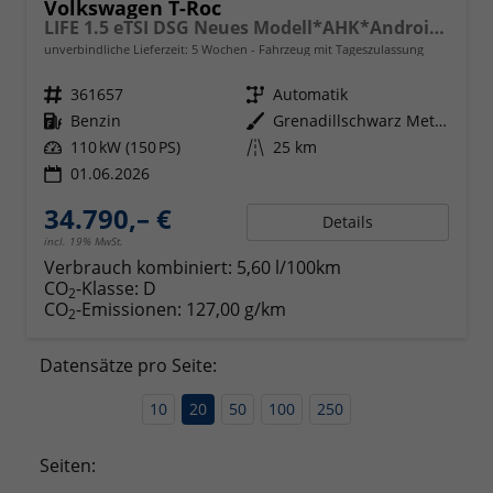
Volkswagen T-Roc
LIFE 1.5 eTSI DSG Neues Modell*AHK*Android Auto*SHZ*ACC*Kamera*5J Garantie*Klimaauto*
unverbindliche Lieferzeit:
5 Wochen
Fahrzeug mit Tageszulassung
Fahrzeugnr.
361657
Getriebe
Automatik
Kraftstoff
Benzin
Außenfarbe
Grenadillschwarz Metallic
Leistung
110 kW (150 PS)
Kilometerstand
25 km
01.06.2026
34.790,– €
Details
incl. 19% MwSt.
Verbrauch kombiniert:
5,60 l/100km
CO
-Klasse:
D
2
CO
-Emissionen:
127,00 g/km
2
Datensätze pro Seite:
10
20
50
100
250
Seiten: