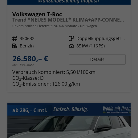
Volkswagen T-Roc
Trend *NEUES MODELL* KLIMA+APP-CONNECT+PDC+LED
unverbindliche Lieferzeit: ca. 4-6 Monate
Neuwagen
Fahrzeugnr.
350632
Getriebe
Doppelkupplungsgetriebe (DSG)
Kraftstoff
Benzin
Leistung
85 kW (116 PS)
26.580,– €
Details
incl. 19% MwSt.
Verbrauch kombiniert:
5,50 l/100km
CO
-Klasse:
D
2
CO
-Emissionen:
126,00 g/km
2
ab 286,– € mtl.