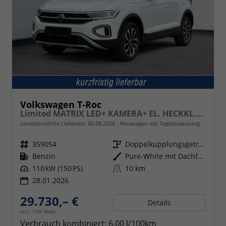
Volkswagen T-Roc
Limited MATRIX LED+ KAMERA+ EL. HECKKL.+PDC+SHZ
unverbindliche Lieferzeit:
05.09.2026
Neuwagen mit Tageszulassung
Fahrzeugnr.
359054
Getriebe
Doppelkupplungsgetriebe (DSG)
Kraftstoff
Benzin
Außenfarbe
Pure-White mit Dachfarbe in Deep Black Perleffekt
Leistung
110 kW (150 PS)
Kilometerstand
10 km
28.01.2026
29.730,– €
Details
incl. 19% MwSt.
Verbrauch kombiniert:
6,00 l/100km