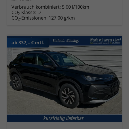
incl. 19% MwSt.
Verbrauch kombiniert:
5,60 l/100km
CO
-Klasse:
D
2
CO
-Emissionen:
127,00 g/km
2
ab 337,– € mtl.