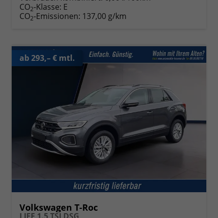
CO
-Klasse:
E
2
CO
-Emissionen:
137,00 g/km
2
ab 293,– € mtl.
Volkswagen T-Roc
LIFE 1.5 TSI DSG