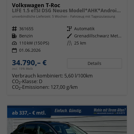
Volkswagen T-Roc
LIFE 1.5 eTSI DSG Neues Modell*AHK*Android Auto*SHZ*ACC*Kamera*5J Garantie*Klimaauto*
unverbindliche Lieferzeit:
5 Wochen
Fahrzeug mit Tageszulassung
Fahrzeugnr.
361655
Getriebe
Automatik
Kraftstoff
Benzin
Außenfarbe
Grenadillschwarz Metallic
Leistung
110 kW (150 PS)
Kilometerstand
25 km
01.06.2026
34.790,– €
Details
incl. 19% MwSt.
Verbrauch kombiniert:
5,60 l/100km
CO
-Klasse:
D
2
CO
-Emissionen:
127,00 g/km
2
ab 337,– € mtl.