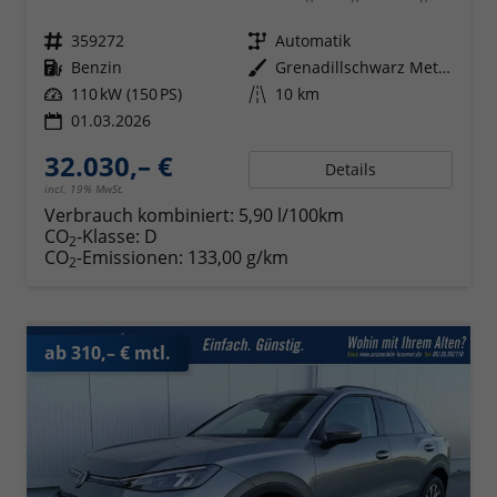
Fahrzeugnr.
359272
Getriebe
Automatik
Kraftstoff
Benzin
Außenfarbe
Grenadillschwarz Metallic
Leistung
110 kW (150 PS)
Kilometerstand
10 km
01.03.2026
32.030,– €
Details
incl. 19% MwSt.
Verbrauch kombiniert:
5,90 l/100km
CO
-Klasse:
D
2
CO
-Emissionen:
133,00 g/km
2
ab 310,– € mtl.