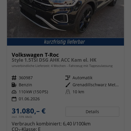
Volkswagen T-Roc
Style 1.5TSI DSG AHK ACC Kam el. HK
unverbindliche Lieferzeit:
4 Wochen
Fahrzeug mit Tageszulassung
Fahrzeugnr.
360987
Getriebe
Automatik
Kraftstoff
Benzin
Außenfarbe
Grenadillschwarz Metallic
Leistung
110 kW (150 PS)
Kilometerstand
10 km
01.06.2026
31.080,– €
Details
incl. 19% MwSt.
Verbrauch kombiniert:
6,40 l/100km
CO
-Klasse:
E
2