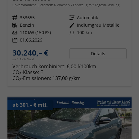
unverbindliche Lieferzeit:
6 Wochen
Fahrzeug mit Tageszulassung
Fahrzeugnr.
353655
Getriebe
Automatik
Kraftstoff
Benzin
Außenfarbe
Indiumgrau Metallic
Leistung
110 kW (150 PS)
Kilometerstand
100 km
01.06.2026
30.240,– €
Details
incl. 19% MwSt.
Verbrauch kombiniert:
6,00 l/100km
CO
-Klasse:
E
2
CO
-Emissionen:
137,00 g/km
2
ab 301,– € mtl.