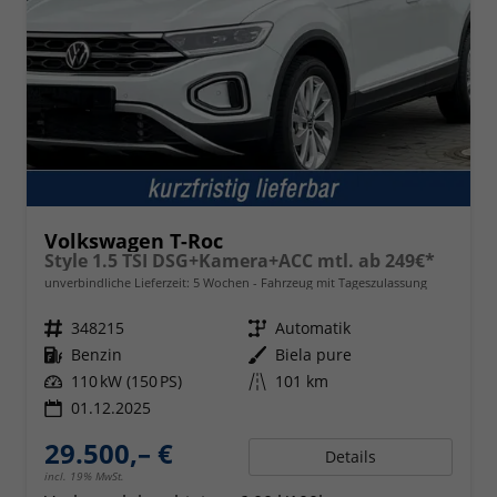
Volkswagen T-Roc
Style 1.5 TSI DSG+Kamera+ACC mtl. ab 249€*
unverbindliche Lieferzeit:
5 Wochen
Fahrzeug mit Tageszulassung
Fahrzeugnr.
348215
Getriebe
Automatik
Kraftstoff
Benzin
Außenfarbe
Biela pure
Leistung
110 kW (150 PS)
Kilometerstand
101 km
01.12.2025
29.500,– €
Details
incl. 19% MwSt.