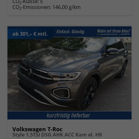
CO
-Klasse:
E
2
CO
-Emissionen:
146,00 g/km
2
ab 301,– € mtl.
Volkswagen T-Roc
Style 1.5TSI DSG AHK ACC Kam el. HK