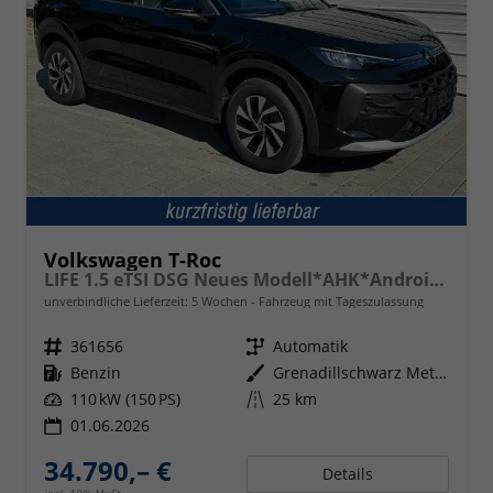
Volkswagen T-Roc
LIFE 1.5 eTSI DSG Neues Modell*AHK*Android Auto*SHZ*ACC*Kamera*5J Garantie*Klimaauto*
unverbindliche Lieferzeit:
5 Wochen
Fahrzeug mit Tageszulassung
Fahrzeugnr.
361656
Getriebe
Automatik
Kraftstoff
Benzin
Außenfarbe
Grenadillschwarz Metallic
Leistung
110 kW (150 PS)
Kilometerstand
25 km
01.06.2026
34.790,– €
Details