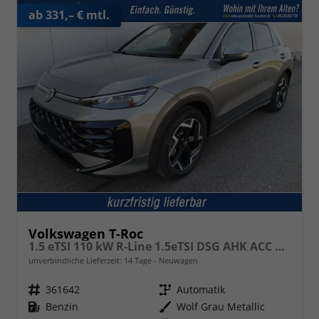
ab 331,– € mtl.
Volkswagen T-Roc
1.5 eTSI 110 kW R-Line 1.5eTSI DSG AHK ACC el. Hk 18 Zoll
unverbindliche Lieferzeit:
14 Tage
Neuwagen
Fahrzeugnr.
361642
Getriebe
Automatik
Kraftstoff
Benzin
Außenfarbe
Wolf Grau Metallic