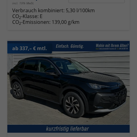
incl. 19% MwSt.
Verbrauch kombiniert:
5,30 l/100km
CO
-Klasse:
E
2
CO
-Emissionen:
139,00 g/km
2
ab 337,– € mtl.