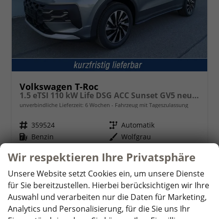
Volkswagen T-Roc
1.5 eTSI 110 kW Life DSG ACC Sunset GV5 neues Modell
unverbindliche Lieferzeit:
6 Wochen
Fahrzeug mit Tageszulassung
Fahrzeugnr.
359524
Getriebe
Automatik
Kraftstoff
Benzin
Außenfarbe
Wolfgrau
Leistung
110 kW (150 PS)
Kilometerstand
10 km
Wir respektieren Ihre Privatsphäre
01.03.2026
Unsere Website setzt Cookies ein, um unsere Dienste
32.030,– €
Details
für Sie bereitzustellen. Hierbei berücksichtigen wir Ihre
incl. 19% MwSt.
Auswahl und verarbeiten nur die Daten für Marketing,
Verbrauch kombiniert:
5,90 l/100km
Analytics und Personalisierung, für die Sie uns Ihr
CO
-Klasse:
D
2