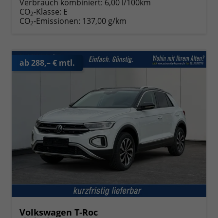
Verbrauch kombiniert:
6,00 l/100km
CO
-Klasse:
E
2
CO
-Emissionen:
137,00 g/km
2
ab 288,– € mtl.
Volkswagen T-Roc