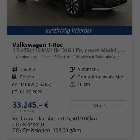
Volkswagen T-Roc
1.5 eTSI 110 kW Life DSG Life, neues Modell, LED, Kamera, Side, Winter, 17-Zoll
unverbindliche Lieferzeit:
5 Wochen
Fahrzeug mit Tageszulassung
Fahrzeugnr.
358353
Getriebe
Automatik
Kraftstoff
Benzin
Außenfarbe
Grenadillschwarz Metallic
Leistung
110 kW (150 PS)
Kilometerstand
10 km
01.06.2026
33.245,– €
Details
incl. 19% MwSt.
Verbrauch kombiniert:
5,60 l/100km
CO
-Klasse:
D
2
CO
-Emissionen:
128,00 g/km
2