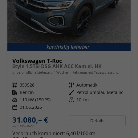
Volkswagen T-Roc
Style 1.5TSI DSG AHK ACC Kam el. HK
unverbindliche Lieferzeit:
4 Wochen
Fahrzeug mit Tageszulassung
Fahrzeugnr.
359528
Getriebe
Automatik
Kraftstoff
Benzin
Außenfarbe
Petroliumblau Metallic
Leistung
110 kW (150 PS)
Kilometerstand
10 km
01.06.2026
31.080,– €
Details
incl. 19% MwSt.
Verbrauch kombiniert:
6,40 l/100km