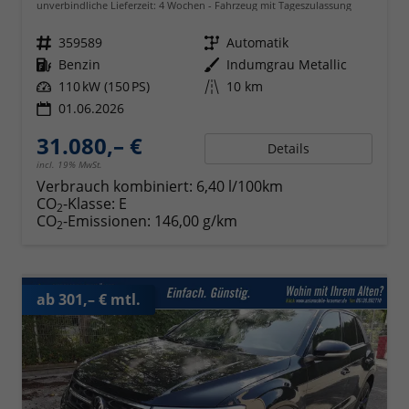
unverbindliche Lieferzeit:
4 Wochen
Fahrzeug mit Tageszulassung
Fahrzeugnr.
359589
Getriebe
Automatik
Kraftstoff
Benzin
Außenfarbe
Indumgrau Metallic
Leistung
110 kW (150 PS)
Kilometerstand
10 km
01.06.2026
31.080,– €
Details
incl. 19% MwSt.
Verbrauch kombiniert:
6,40 l/100km
CO
-Klasse:
E
2
CO
-Emissionen:
146,00 g/km
2
ab 301,– € mtl.