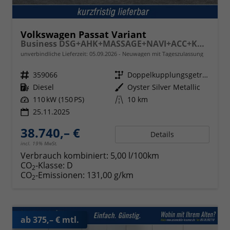
Volkswagen Passat Variant
Business DSG+AHK+MASSAGE+NAVI+ACC+KAMERA+LED+17" ALU
unverbindliche Lieferzeit:
05.09.2026
Neuwagen mit Tageszulassung
Fahrzeugnr.
359066
Getriebe
Doppelkupplungsgetriebe (DSG)
Kraftstoff
Diesel
Außenfarbe
Oyster Silver Metallic
Leistung
110 kW (150 PS)
Kilometerstand
10 km
25.11.2025
38.740,– €
Details
incl. 19% MwSt.
Verbrauch kombiniert:
5,00 l/100km
CO
-Klasse:
D
2
CO
-Emissionen:
131,00 g/km
2
ab 375,– € mtl.