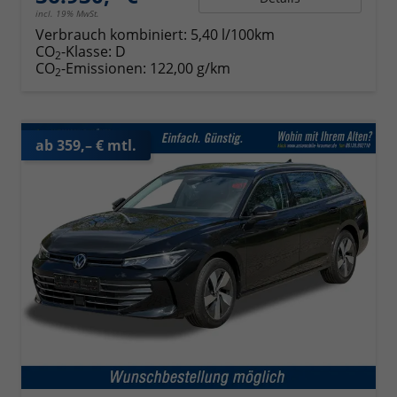
incl. 19% MwSt.
Verbrauch kombiniert:
5,40 l/100km
CO
-Klasse:
D
2
CO
-Emissionen:
122,00 g/km
2
ab 359,– € mtl.