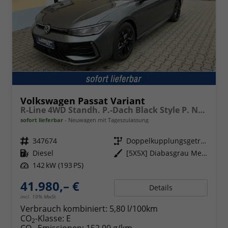
Volkswagen Passat Variant
R-Line 4WD Standh. P.-Dach Black Style P. Navi Head-UP Matrix-LED ACC
sofort lieferbar
Neuwagen mit Tageszulassung
Fahrzeugnr.
347674
Getriebe
Doppelkupplungsgetriebe (DSG)
Kraftstoff
Diesel
Außenfarbe
[5X5X] Diabasgrau Metallic
Leistung
142 kW (193 PS)
41.980,– €
Details
incl. 19% MwSt.
Verbrauch kombiniert:
5,80 l/100km
CO
-Klasse:
E
2