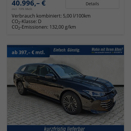
40.996,– €
Details
incl. 19% MwSt.
Verbrauch kombiniert:
5,00 l/100km
CO
-Klasse:
D
2
CO
-Emissionen:
132,00 g/km
2
ab 397,– € mtl.