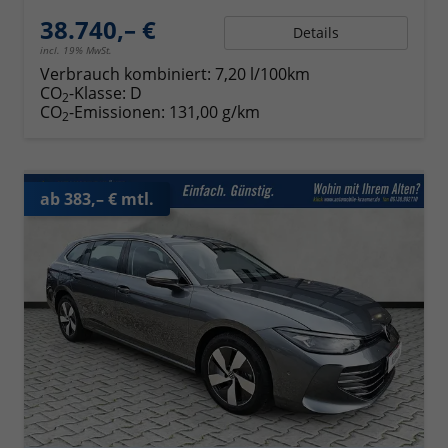
38.740,– €
Details
incl. 19% MwSt.
Verbrauch kombiniert:
7,20 l/100km
CO
-Klasse:
D
2
CO
-Emissionen:
131,00 g/km
2
ab 383,– € mtl.