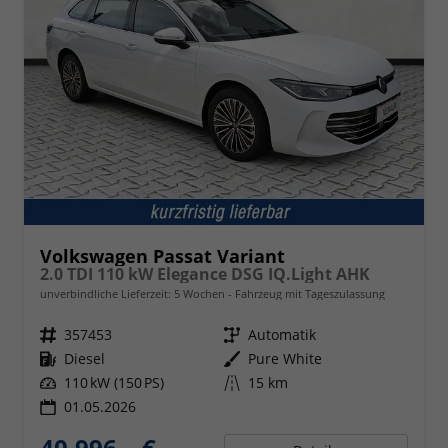
Volkswagen Passat Variant
2.0 TDI 110 kW Elegance DSG IQ.Light AHK
unverbindliche Lieferzeit:
5 Wochen
Fahrzeug mit Tageszulassung
Fahrzeugnr.
357453
Getriebe
Automatik
Kraftstoff
Diesel
Außenfarbe
Pure White
Leistung
110 kW (150 PS)
Kilometerstand
15 km
01.05.2026
40.996,– €