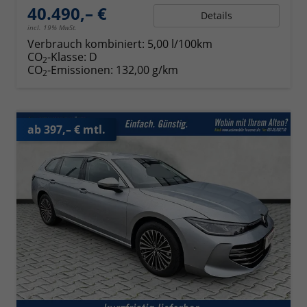
40.490,– €
Details
incl. 19% MwSt.
Verbrauch kombiniert:
5,00 l/100km
CO
-Klasse:
D
2
CO
-Emissionen:
132,00 g/km
2
ab 397,– € mtl.