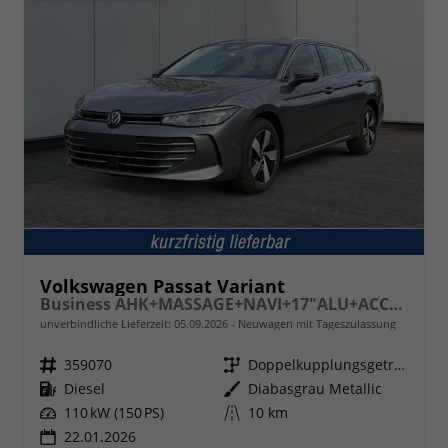
Volkswagen Passat Variant
Business AHK+MASSAGE+NAVI+17"ALU+ACC+KAMERA+LED
unverbindliche Lieferzeit:
05.09.2026
Neuwagen mit Tageszulassung
Fahrzeugnr.
359070
Getriebe
Doppelkupplungsgetriebe (DSG)
Kraftstoff
Diesel
Außenfarbe
Diabasgrau Metallic
Leistung
110 kW (150 PS)
Kilometerstand
10 km
22.01.2026