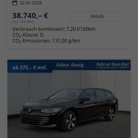
22.01.2026
38.740,– €
Details
incl. 19% MwSt.
Verbrauch kombiniert:
7,20 l/100km
CO
-Klasse:
D
2
CO
-Emissionen:
131,00 g/km
2
ab 375,– € mtl.