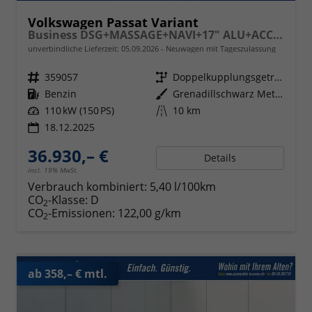
Volkswagen Passat Variant
Business DSG+MASSAGE+NAVI+17" ALU+ACC+KAMERA+LED
unverbindliche Lieferzeit:
05.09.2026
Neuwagen mit Tageszulassung
Fahrzeugnr.
359057
Getriebe
Doppelkupplungsgetriebe (DSG)
Kraftstoff
Benzin
Außenfarbe
Grenadillschwarz Metallic
Leistung
110 kW (150 PS)
Kilometerstand
10 km
18.12.2025
36.930,– €
Details
incl. 19% MwSt.
Verbrauch kombiniert:
5,40 l/100km
CO
-Klasse:
D
2
CO
-Emissionen:
122,00 g/km
2
ab 358,– € mtl.