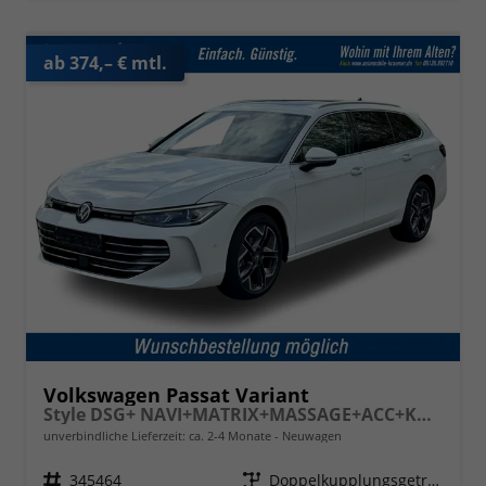
ab 374,– € mtl.
Volkswagen Passat Variant
Style DSG+ NAVI+MATRIX+MASSAGE+ACC+KAMERA
unverbindliche Lieferzeit: ca. 2-4 Monate
Neuwagen
Fahrzeugnr.
345464
Getriebe
Doppelkupplungsgetriebe (DSG)