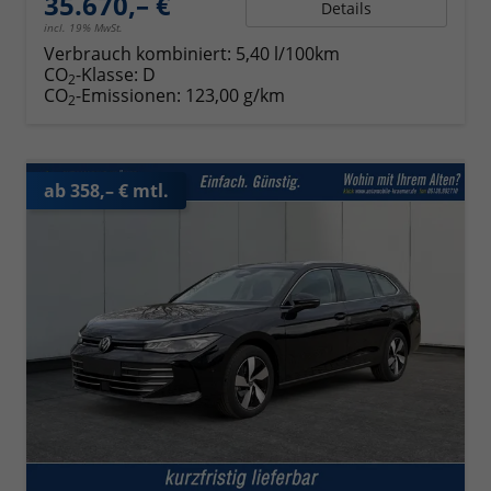
35.670,– €
Details
incl. 19% MwSt.
Verbrauch kombiniert:
5,40 l/100km
CO
-Klasse:
D
2
CO
-Emissionen:
123,00 g/km
2
ab 358,– € mtl.