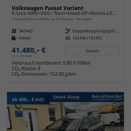
Volkswagen Passat Variant
R-Line 4WD+DSG+ Navi+Head-UP+Matrix-LED+ACC
unverbindliche Lieferzeit: ca. 2-4 Monate
Neuwagen
Fahrzeugnr.
345465
Getriebe
Doppelkupplungsgetriebe (DSG)
Kraftstoff
Diesel
Leistung
142 kW (193 PS)
41.480,– €
Details
incl. 19% MwSt.
Verbrauch kombiniert:
5,80 l/100km
CO
-Klasse:
E
2
CO
-Emissionen:
152,00 g/km
2
ab 406,– € mtl.