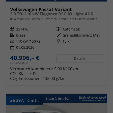
Volkswagen Passat Variant
2.0 TDI 110 kW Elegance DSG IQ.Light AHK
unverbindliche Lieferzeit:
5 Wochen
Fahrzeug mit Tageszulassung
Fahrzeugnr.
357416
Getriebe
Automatik
Kraftstoff
Diesel
Außenfarbe
Grenadillschwarz Metallic
Leistung
110 kW (150 PS)
Kilometerstand
15 km
01.05.2026
40.996,– €
Details
incl. 19% MwSt.
Verbrauch kombiniert:
5,00 l/100km
CO
-Klasse:
D
2
CO
-Emissionen:
132,00 g/km
2
ab 397,– € mtl.