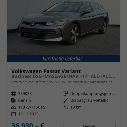
Volkswagen Passat Variant
Business DSG+MASSAGE+NAVI+17" ALU+ACC+KAMERA+LED
unverbindliche Lieferzeit:
05.09.2026
Neuwagen mit Tageszulassung
Fahrzeugnr.
359058
Getriebe
Doppelkupplungsgetriebe (DSG)
Kraftstoff
Benzin
Außenfarbe
Diabasgrau Metallic
Leistung
110 kW (150 PS)
Kilometerstand
10 km
18.12.2025
36.930,– €
Details