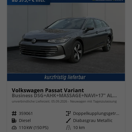
Volkswagen Passat Variant
Business DSG+AHK+MASSAGE+NAVI+17" ALU+ACC+KAMERA+LED
unverbindliche Lieferzeit:
05.09.2026
Neuwagen mit Tageszulassung
Fahrzeugnr.
359061
Getriebe
Doppelkupplungsgetriebe (DSG)
Kraftstoff
Diesel
Außenfarbe
Diabasgrau Metallic
Leistung
110 kW (150 PS)
Kilometerstand
10 km