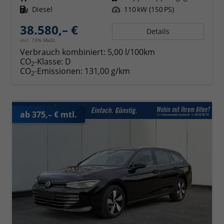
Kraftstoff
Diesel
Leistung
110 kW (150 PS)
38.580,– €
Details
incl. 19% MwSt.
Verbrauch kombiniert:
5,00 l/100km
CO
-Klasse:
D
2
CO
-Emissionen:
131,00 g/km
2
ab 375,– € mtl.