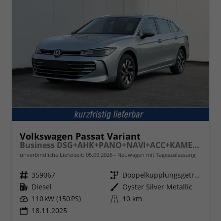
Volkswagen Passat Variant
Business DSG+AHK+PANO+NAVI+ACC+KAMERA+LED+MASSAGE
unverbindliche Lieferzeit:
05.09.2026
Neuwagen mit Tageszulassung
Fahrzeugnr.
359067
Getriebe
Doppelkupplungsgetriebe (DSG)
Kraftstoff
Diesel
Außenfarbe
Oyster Silver Metallic
Leistung
110 kW (150 PS)
Kilometerstand
10 km
18.11.2025