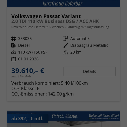
Volkswagen Passat Variant
2.0 TDI 110 kW Business DSG / ACC AHK
unverbindliche Lieferzeit:
5 Wochen
Fahrzeug mit Tageszulassung
Fahrzeugnr.
353035
Getriebe
Automatik
Kraftstoff
Diesel
Außenfarbe
Diabasgrau Metallic
Leistung
110 kW (150 PS)
Kilometerstand
20 km
01.01.2026
39.610,– €
Details
incl. 19% MwSt.
Verbrauch kombiniert:
5,40 l/100km
CO
-Klasse:
E
2
CO
-Emissionen:
142,00 g/km
2
ab 392,– € mtl.