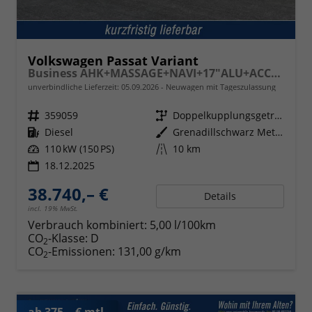
Volkswagen Passat Variant
Business AHK+MASSAGE+NAVI+17"ALU+ACC+KAMERA+LED
unverbindliche Lieferzeit:
05.09.2026
Neuwagen mit Tageszulassung
Fahrzeugnr.
359059
Getriebe
Doppelkupplungsgetriebe (DSG)
Kraftstoff
Diesel
Außenfarbe
Grenadillschwarz Metallic
Leistung
110 kW (150 PS)
Kilometerstand
10 km
18.12.2025
38.740,– €
Details
incl. 19% MwSt.
Verbrauch kombiniert:
5,00 l/100km
CO
-Klasse:
D
2
CO
-Emissionen:
131,00 g/km
2
ab 375,– € mtl.