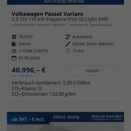
Volkswagen Passat Variant
2.0 TDI 110 kW Elegance DSG IQ.Light AHK
unverbindliche Lieferzeit:
5 Wochen
Fahrzeug mit Tageszulassung
Fahrzeugnr.
357037
Getriebe
Automatik
Kraftstoff
Diesel
Außenfarbe
Oyster Silver Metallic
Leistung
110 kW (150 PS)
Kilometerstand
15 km
01.05.2026
40.996,– €
Details
incl. 19% MwSt.
Verbrauch kombiniert:
5,00 l/100km
CO
-Klasse:
D
2
CO
-Emissionen:
132,00 g/km
2
ab 397,– € mtl.