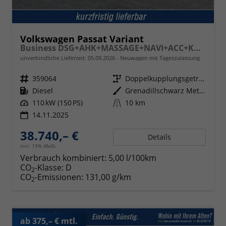
Volkswagen Passat Variant
Business DSG+AHK+MASSAGE+NAVI+ACC+KAMERA+LED+17" ALU
unverbindliche Lieferzeit:
05.09.2026
Neuwagen mit Tageszulassung
Fahrzeugnr.
359064
Getriebe
Doppelkupplungsgetriebe (DSG)
Kraftstoff
Diesel
Außenfarbe
Grenadillschwarz Metallic
Leistung
110 kW (150 PS)
Kilometerstand
10 km
14.11.2025
38.740,– €
Details
incl. 19% MwSt.
Verbrauch kombiniert:
5,00 l/100km
CO
-Klasse:
D
2
CO
-Emissionen:
131,00 g/km
2
ab 375,– € mtl.