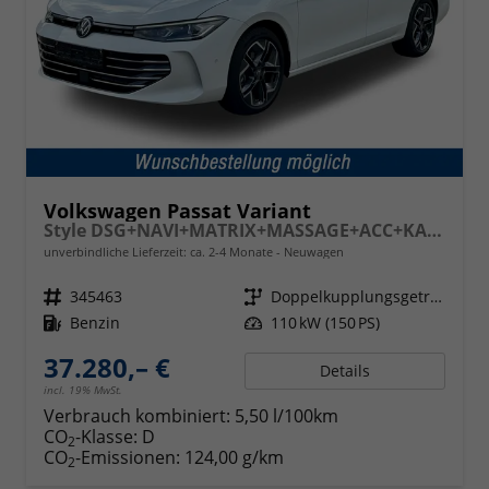
Volkswagen Passat Variant
Style DSG+NAVI+MATRIX+MASSAGE+ACC+KAMERA
unverbindliche Lieferzeit: ca. 2-4 Monate
Neuwagen
Fahrzeugnr.
345463
Getriebe
Doppelkupplungsgetriebe (DSG)
Kraftstoff
Benzin
Leistung
110 kW (150 PS)
37.280,– €
Details
incl. 19% MwSt.
Verbrauch kombiniert:
5,50 l/100km
CO
-Klasse:
D
2
CO
-Emissionen:
124,00 g/km
2