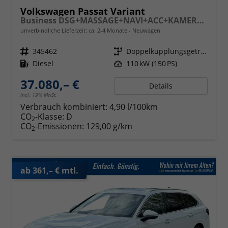
Volkswagen Passat Variant
Business DSG+MASSAGE+NAVI+ACC+KAMERA+LED
unverbindliche Lieferzeit: ca. 2-4 Monate
Neuwagen
Fahrzeugnr.
345462
Getriebe
Doppelkupplungsgetriebe (DSG)
Kraftstoff
Diesel
Leistung
110 kW (150 PS)
37.080,– €
Details
incl. 19% MwSt.
Verbrauch kombiniert:
4,90 l/100km
CO
-Klasse:
D
2
CO
-Emissionen:
129,00 g/km
2
ab 361,– € mtl.