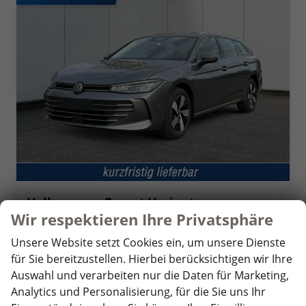
Volkswagen Passat Variant
Business DSG+AHK+MASSAGE+NAVI+ACC+KAMERA+LED+17" ALU
Wir respektieren Ihre Privatsphäre
unverbindliche Lieferzeit:
05.09.2026
Neuwagen mit Tageszulassung
Unsere Website setzt Cookies ein, um unsere Dienste
Fahrzeugnr.
359065
Getriebe
Doppelkupplungsgetriebe (DSG)
für Sie bereitzustellen. Hierbei berücksichtigen wir Ihre
Kraftstoff
Diesel
Außenfarbe
Diabasgrau Metallic
Auswahl und verarbeiten nur die Daten für Marketing,
Leistung
110 kW (150 PS)
Kilometerstand
10 km
Analytics und Personalisierung, für die Sie uns Ihr
25.11.2025