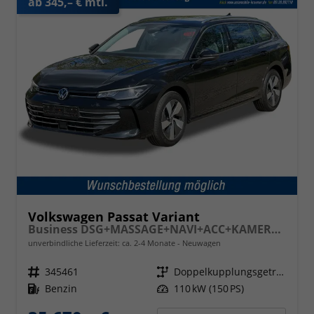
ab 345,– € mtl.
Volkswagen Passat Variant
Business DSG+MASSAGE+NAVI+ACC+KAMERA+LED
unverbindliche Lieferzeit: ca. 2-4 Monate
Neuwagen
Fahrzeugnr.
345461
Getriebe
Doppelkupplungsgetriebe (DSG)
Kraftstoff
Benzin
Leistung
110 kW (150 PS)