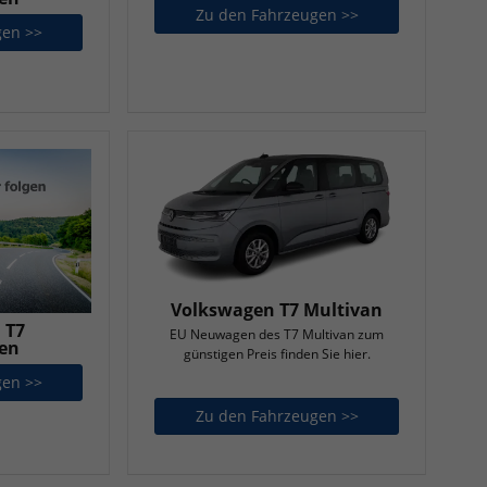
Zu den Fahrzeugen >>
Volkswagen T7 Cal
gen >>
Volkswagen T5 Kastenwagen
Volkswagen T7 Multivan
 T7
EU Neuwagen des T7 Multivan zum
en
günstigen Preis finden Sie hier.
gen >>
Volkswagen T7 Kastenwagen
Zu den Fahrzeugen >>
Volkswagen T7 Mu