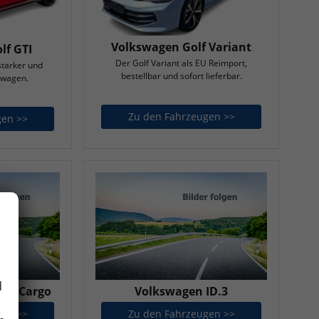
Volkswagen Golf Variant
lf GTI
Der Golf Variant als EU Reimport,
starker und
bestellbar und sofort lieferbar.
twagen.
Zu den Fahrzeugen >>
Volkswagen Golf 
gen >>
Volkswagen Golf GTI
d
UZZ Cargo
Volkswagen ID.3
gen >>
Volkswagen ID. BUZZ Cargo
Zu den Fahrzeugen >>
Volkswagen ID.3