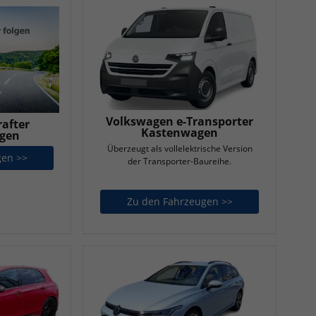
Volkswagen e-Transporter
after
Kastenwagen
agen
Überzeugt als vollelektrische Version
gen >>
Volkswagen Crafter Pritschenwagen
der Transporter-Baureihe.
Zu den Fahrzeugen >>
Volkswagen e-Tr