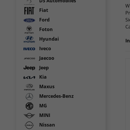
DS Automobiles
Wi
Fiat
Pr
Si
Ford
Ca
Foton
Hyundai
I
Iveco
Jaecoo
Jeep
Kia
Maxus
Mercedes-Benz
MG
MINI
Nissan