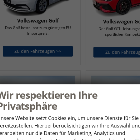
Volkswagen Golf
Volkswagen Go
Das Golf bestellbar zum günstigen EU
Der Golf GTI - leistungs
Importpreis.
sportlicher Kompak
Zu den Fahrzeugen >>
Volkswagen Golf
Zu den Fahrzeu
Wir respektieren Ihre
Privatsphäre
nsere Website setzt Cookies ein, um unsere Dienste für Sie
ereitzustellen. Hierbei berücksichtigen wir Ihre Auswahl un
Volkswagen ID. BUZZ
Volkswagen ID. B
erarbeiten nur die Daten für Marketing, Analytics und
Zu den Fahrzeugen >>
Volkswagen ID. BUZZ
Zu den Fahrzeu