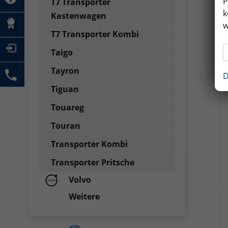
P
T7 Transporter
k
Kastenwagen
w
T7 Transporter Kombi
Taigo
Tayron
D
Tiguan
Touareg
Touran
Transporter Kombi
Transporter Pritsche
Volvo
Weitere