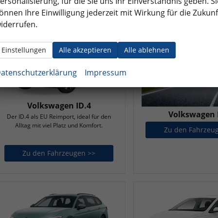
ersonalisierung, für die Sie uns Ihr Einverständnis geben. Si
önnen Ihre Einwilligung jederzeit mit Wirkung für die Zukunf
iderrufen.
Einstellungen
Alle akzeptieren
Alle ablehnen
atenschutzerklärung
Impressum
Volkswagen ID.4
Volkswagen 
Der ID.4 als EU Reimport, ideal für den
Alltag mit viel Platz und Komfort.
Zu den Fahrzeu
Zu den Fahrzeugen >>
Volkswagen ID.4