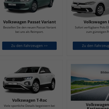
Volkswagen Passat Variant
Volkswagen 
Bestellen Sie den neuen Passat Variant
Sofort verfügbare Polo
bei uns als Reimport.
zum günstigen Pr
Zu den Fahrzeugen >>
Volkswagen Passat Variant
Zu den Fahrzeu
Volkswagen T-Roc
Volkswagen
Viele sportliche Details begeistern bei
Kastenwag