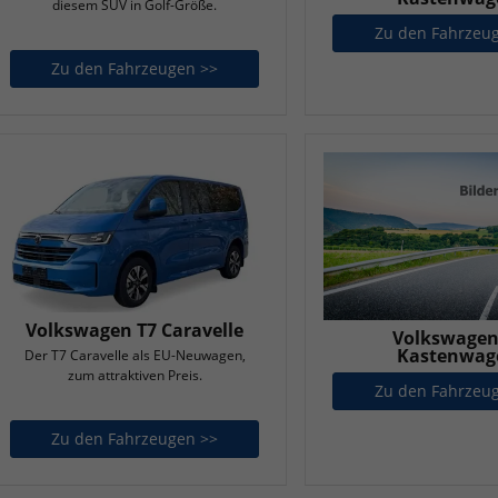
diesem SUV in Golf-Größe.
Zu den Fahrzeu
Zu den Fahrzeugen >>
Volkswagen T-Roc
Volkswagen T7 Caravelle
Volkswagen
Kastenwag
Der T7 Caravelle als EU-Neuwagen,
zum attraktiven Preis.
Zu den Fahrzeu
Zu den Fahrzeugen >>
Volkswagen T7 Caravelle