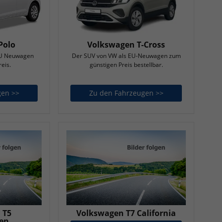
Polo
Volkswagen T-Cross
 EU Neuwagen
Der SUV von VW als EU-Neuwagen zum
eis.
günstigen Preis bestellbar.
gen >>
Volkswagen Polo
Zu den Fahrzeugen >>
Volkswagen T-Cro
 T5
Volkswagen T7 California
en