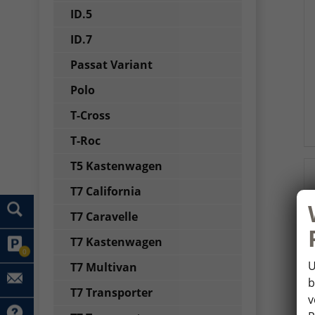
ID.5
ID.7
Passat Variant
Polo
T-Cross
T-Roc
T5 Kastenwagen
T7 California
T7 Caravelle
T7 Kastenwagen
0
U
T7 Multivan
b
T7 Transporter
v