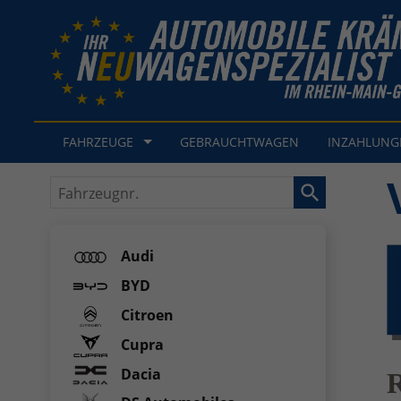
FAHRZEUGE
GEBRAUCHTWAGEN
INZAHLUN
Fahrzeugnr.
Audi
BYD
Citroen
Cupra
Dacia
R