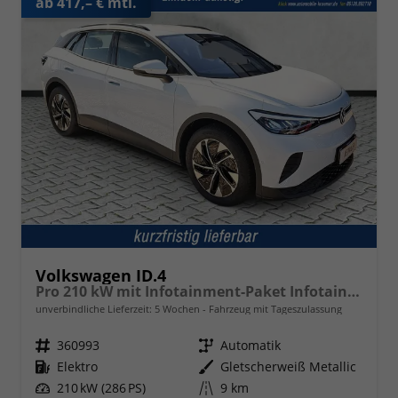
ab 417,– € mtl.
Volkswagen ID.4
Pro 210 kW mit Infotainment-Paket Infotainment- / Assistenz- Komfortp.
unverbindliche Lieferzeit:
5 Wochen
Fahrzeug mit Tageszulassung
Fahrzeugnr.
360993
Getriebe
Automatik
Kraftstoff
Elektro
Außenfarbe
Gletscherweiß Metallic
Leistung
210 kW (286 PS)
Kilometerstand
9 km