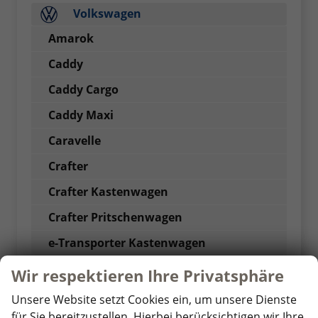
Volkswagen
Amarok
Caddy
Caddy Cargo
Caddy Maxi
Caravelle
Crafter
Crafter Kastenwagen
Crafter Pritschenwagen
e-Transporter Kastenwagen
Golf
Wir respektieren Ihre Privatsphäre
Golf GTI
Unsere Website setzt Cookies ein, um unsere Dienste
für Sie bereitzustellen. Hierbei berücksichtigen wir Ihre