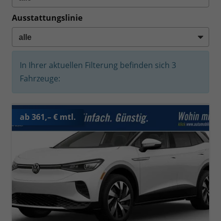
Ausstattungslinie
In Ihrer aktuellen Filterung befinden sich
3
Fahrzeuge:
ab 361,– € mtl.