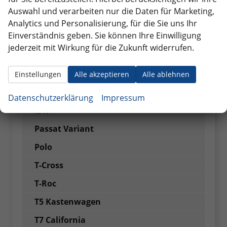
Golf Variant
Auswahl und verarbeiten nur die Daten für Marketing,
ID. BUZZ
Analytics und Personalisierung, für die Sie uns Ihr
Einverständnis geben. Sie können Ihre Einwilligung
ID. BUZZ Cargo
jederzeit mit Wirkung für die Zukunft widerrufen.
ID.3
ID.4
Einstellungen
Alle akzeptieren
Alle ablehnen
ID.5
Datenschutzerklärung
Impressum
ID.7
Passat Variant
Polo
T-Cross
T-Roc
T5 Kastenwagen
T7 California