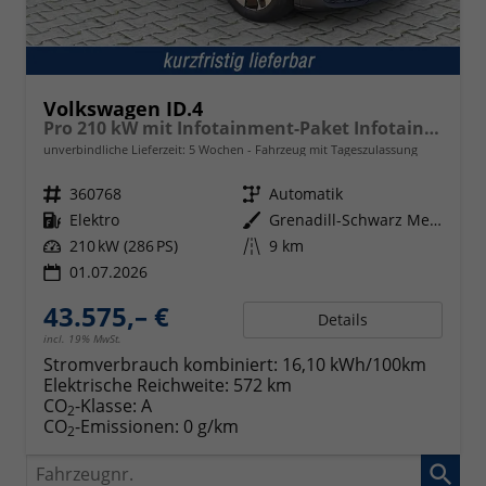
Volkswagen ID.4
Pro 210 kW mit Infotainment-Paket Infotainment- / Assistenz- Komfortp.
unverbindliche Lieferzeit:
5 Wochen
Fahrzeug mit Tageszulassung
Fahrzeugnr.
360768
Getriebe
Automatik
Kraftstoff
Elektro
Außenfarbe
Grenadill-Schwarz Metallic
Leistung
210 kW (286 PS)
Kilometerstand
9 km
01.07.2026
43.575,– €
Details
incl. 19% MwSt.
Stromverbrauch kombiniert:
16,10 kWh/100km
Elektrische Reichweite:
572 km
CO
-Klasse:
A
2
CO
-Emissionen:
0 g/km
2
Fahrzeugnr.