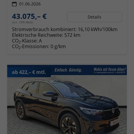
01.06.2026
43.075,– €
Details
incl. 19% MwSt.
Stromverbrauch kombiniert:
16,10 kWh/100km
Elektrische Reichweite:
572 km
CO
-Klasse:
A
2
CO
-Emissionen:
0 g/km
2
ab 422,– € mtl.