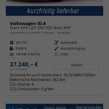
Volkswagen ID.4
Start RFK LED SHZ VZE Navi APP
unverbindliche Lieferzeit:
6 Wochen
Neuwagen
Fahrzeugnr.
361757
Getriebe
Automatik
Kraftstoff
Elektro
Außenfarbe
Mondsteingrau
Leistung
140 kW (190 PS)
Kilometerstand
9 km
37.240,– €
Details
incl. 19% MwSt.
Stromverbrauch kombiniert:
16,50 kWh/100km
Elektrische Reichweite:
362 km
CO
-Klasse:
A
2
CO
-Emissionen:
0 g/km
2