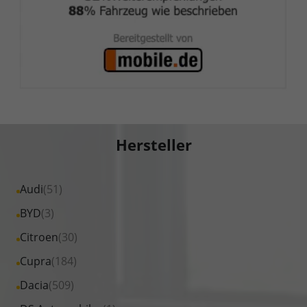
Hersteller
Alle
Audi
(51)
Fahrzeuge
Alle
BYD
(3)
von
Fahrzeuge
Alle
Citroen
(30)
Audi
von
Fahrzeuge
Alle
Cupra
(184)
anzeigen
BYD
von
Fahrzeuge
Alle
Dacia
(509)
anzeigen
Citroen
von
Fahrzeuge