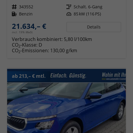
Fahrzeugnr.
343552
Getriebe
Schalt. 6-Gang
Kraftstoff
Benzin
Leistung
85 kW (116 PS)
21.634,– €
Details
incl. 19% MwSt.
Verbrauch kombiniert:
5,80 l/100km
CO
-Klasse:
D
2
CO
-Emissionen:
130,00 g/km
2
ab 213,– € mtl.