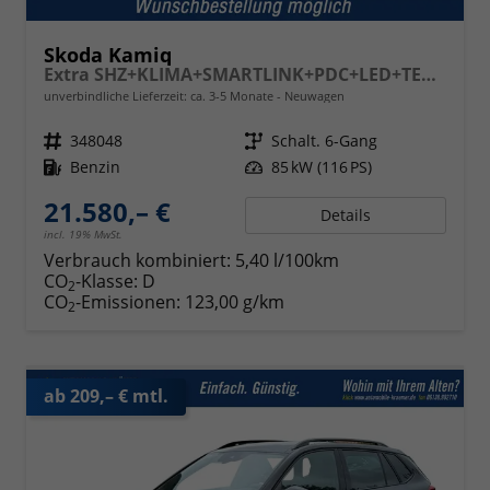
Skoda Kamiq
Extra SHZ+KLIMA+SMARTLINK+PDC+LED+TEMPOMAT
unverbindliche Lieferzeit: ca. 3-5 Monate
Neuwagen
Fahrzeugnr.
348048
Getriebe
Schalt. 6-Gang
Kraftstoff
Benzin
Leistung
85 kW (116 PS)
21.580,– €
Details
incl. 19% MwSt.
Verbrauch kombiniert:
5,40 l/100km
CO
-Klasse:
D
2
CO
-Emissionen:
123,00 g/km
2
ab 209,– € mtl.