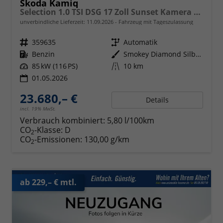
Skoda Kamiq
Selection 1.0 TSI DSG 17 Zoll Sunset Kamera PDC v+h
unverbindliche Lieferzeit:
11.09.2026
Fahrzeug mit Tageszulassung
Fahrzeugnr.
359635
Getriebe
Automatik
Kraftstoff
Benzin
Außenfarbe
Smokey Diamond Silber Metallic
Leistung
85 kW (116 PS)
Kilometerstand
10 km
01.05.2026
23.680,– €
Details
incl. 19% MwSt.
Verbrauch kombiniert:
5,80 l/100km
CO
-Klasse:
D
2
CO
-Emissionen:
130,00 g/km
2
ab 229,– € mtl.