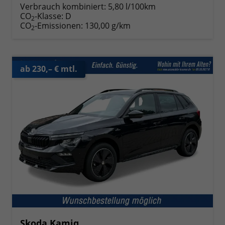
Verbrauch kombiniert:
5,80 l/100km
CO
-Klasse:
D
2
CO
-Emissionen:
130,00 g/km
2
ab 230,– € mtl.
Skoda Kamiq