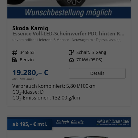
Skoda Kamiq
Essence Voll-LED-Scheinwerfer PDC hinten Klima
unverbindliche Lieferzeit:
6 Monate
Neuwagen mit Tageszulassung
Fahrzeugnr.
345853
Getriebe
Schalt. 5-Gang
Kraftstoff
Benzin
Leistung
70 kW (95 PS)
19.280,– €
Details
incl. 19% MwSt.
Verbrauch kombiniert:
5,80 l/100km
CO
-Klasse:
D
2
CO
-Emissionen:
132,00 g/km
2
ab 195,– € mtl.