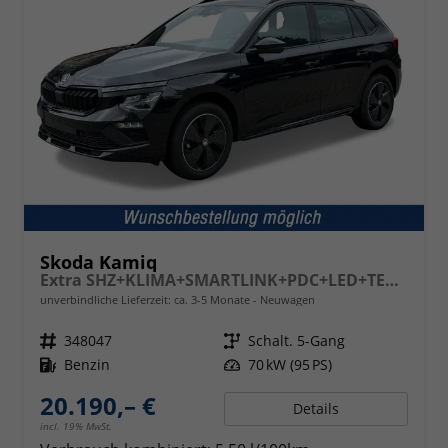
Skoda Kamiq
Extra SHZ+KLIMA+SMARTLINK+PDC+LED+TEMPOMAT
unverbindliche Lieferzeit: ca. 3-5 Monate
Neuwagen
Fahrzeugnr.
348047
Getriebe
Schalt. 5-Gang
Kraftstoff
Benzin
Leistung
70 kW (95 PS)
20.190,– €
Details
incl. 19% MwSt.