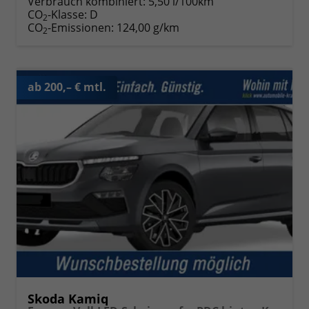
Verbrauch kombiniert:
5,50 l/100km
CO
-Klasse:
D
2
CO
-Emissionen:
124,00 g/km
2
ab 200,– € mtl.
Skoda Kamiq