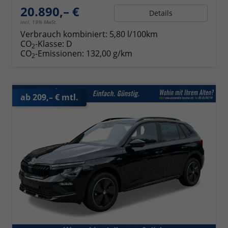
20.890,– €
Details
incl. 19% MwSt.
Verbrauch kombiniert:
5,80 l/100km
CO
-Klasse:
D
2
CO
-Emissionen:
132,00 g/km
2
ab 209,– € mtl.