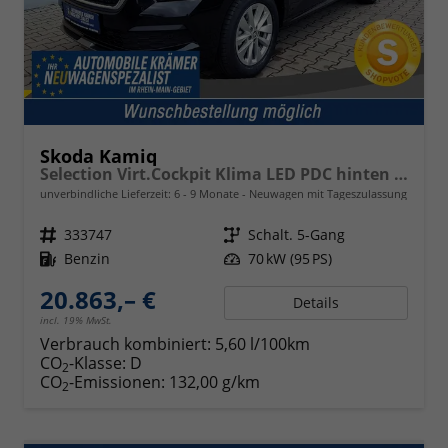
Skoda Kamiq
Selection Virt.Cockpit Klima LED PDC hinten Sitzheizung
unverbindliche Lieferzeit: 6 - 9 Monate
Neuwagen mit Tageszulassung
Fahrzeugnr.
333747
Getriebe
Schalt. 5-Gang
Kraftstoff
Benzin
Leistung
70 kW (95 PS)
20.863,– €
Details
incl. 19% MwSt.
Verbrauch kombiniert:
5,60 l/100km
CO
-Klasse:
D
2
CO
-Emissionen:
132,00 g/km
2