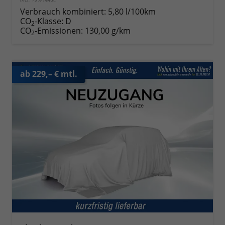
Verbrauch kombiniert:
5,80 l/100km
CO
-Klasse:
D
2
CO
-Emissionen:
130,00 g/km
2
ab 229,– € mtl.