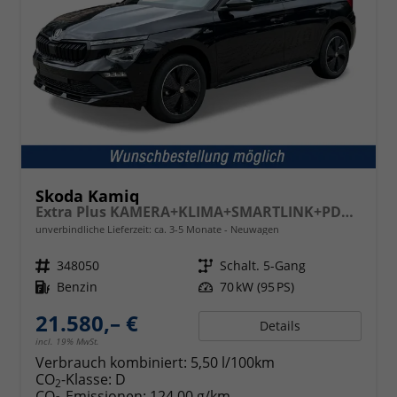
Skoda Kamiq
Extra Plus KAMERA+KLIMA+SMARTLINK+PDC+LED+TEMPOMAT
unverbindliche Lieferzeit: ca. 3-5 Monate
Neuwagen
Fahrzeugnr.
348050
Getriebe
Schalt. 5-Gang
Kraftstoff
Benzin
Leistung
70 kW (95 PS)
21.580,– €
Details
incl. 19% MwSt.
Verbrauch kombiniert:
5,50 l/100km
CO
-Klasse:
D
2
CO
-Emissionen:
124,00 g/km