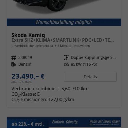
Skoda Kamiq
Extra SHZ+KLIMA+SMARTLINK+PDC+LED+TEMPOMAT
unverbindliche Lieferzeit: ca. 3-5 Monate
Neuwagen
Fahrzeugnr.
348049
Getriebe
Doppelkupplungsgetriebe (DSG)
Kraftstoff
Benzin
Leistung
85 kW (116 PS)
23.490,– €
Details
incl. 19% MwSt.
Verbrauch kombiniert:
5,60 l/100km
CO
-Klasse:
D
2
CO
-Emissionen:
127,00 g/km
2
ab 228,– € mtl.