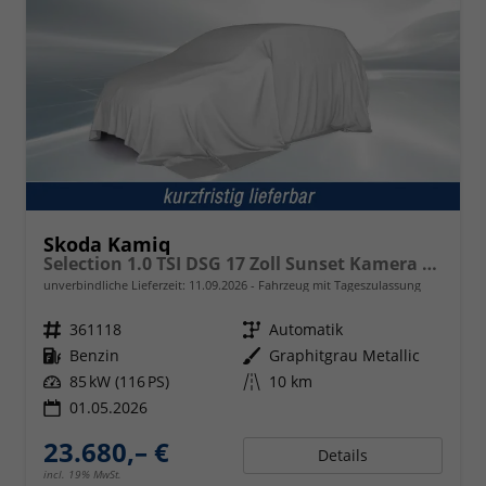
Skoda Kamiq
Selection 1.0 TSI DSG 17 Zoll Sunset Kamera PDC v+h
unverbindliche Lieferzeit:
11.09.2026
Fahrzeug mit Tageszulassung
Fahrzeugnr.
361118
Getriebe
Automatik
Kraftstoff
Benzin
Außenfarbe
Graphitgrau Metallic
Leistung
85 kW (116 PS)
Kilometerstand
10 km
01.05.2026
23.680,– €
Details
incl. 19% MwSt.