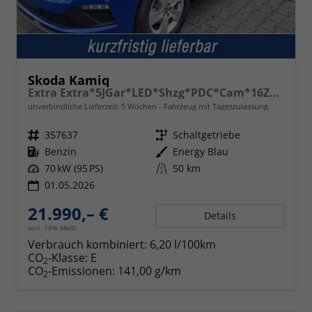
Skoda Kamiq
Extra Extra*5JGar*LED*Shzg*PDC*Cam*16Zoll*ACA*
unverbindliche Lieferzeit:
5 Wochen
Fahrzeug mit Tageszulassung
Fahrzeugnr.
357637
Getriebe
Schaltgetriebe
Kraftstoff
Benzin
Außenfarbe
Energy Blau
Leistung
70 kW (95 PS)
Kilometerstand
50 km
01.05.2026
21.990,– €
Details
incl. 19% MwSt.
Verbrauch kombiniert:
6,20 l/100km
CO
-Klasse:
E
2
CO
-Emissionen:
141,00 g/km
2