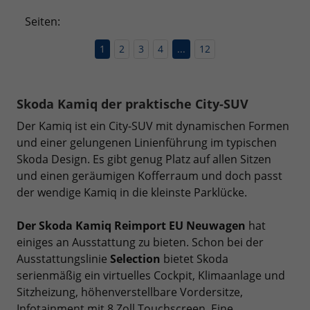
Seiten:
1
2
3
4
...
12
Skoda Kamiq der praktische City-SUV
Der Kamiq ist ein City-SUV mit dynamischen Formen
und einer gelungenen Linienführung im typischen
Skoda Design. Es gibt genug Platz auf allen Sitzen
und einen geräumigen Kofferraum und doch passt
der wendige Kamiq in die kleinste Parklücke.
Der Skoda Kamiq Reimport EU Neuwagen
hat
einiges an Ausstattung zu bieten. Schon bei der
Ausstattungslinie
Selection
bietet Skoda
serienmäßig ein virtuelles Cockpit, Klimaanlage und
Sitzheizung, höhenverstellbare Vordersitze,
Infotainment mit 8 Zoll Touchscreen. Eine