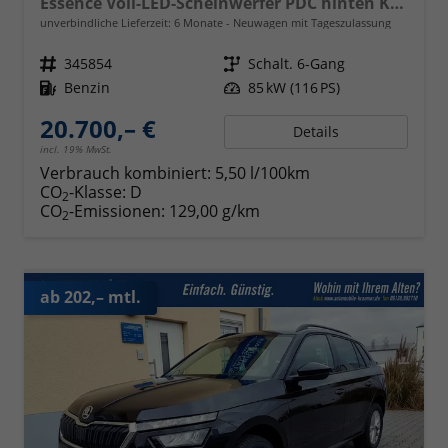
Essence Voll-LED-Scheinwerfer PDC hinten Klima
unverbindliche Lieferzeit:
6 Monate
Neuwagen mit Tageszulassung
Fahrzeugnr.
345854
Getriebe
Schalt. 6-Gang
Kraftstoff
Benzin
Leistung
85 kW (116 PS)
20.700,– €
Details
incl. 19% MwSt.
Verbrauch kombiniert:
5,50 l/100km
CO
-Klasse:
D
2
CO
-Emissionen:
129,00 g/km
2
ab 202,– mtl.