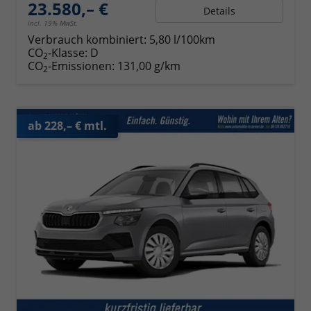
23.580,– €
Details
incl. 19% MwSt.
Verbrauch kombiniert:
5,80 l/100km
CO
-Klasse:
D
2
CO
-Emissionen:
131,00 g/km
2
ab 228,– € mtl.