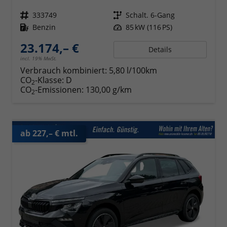
Fahrzeugnr.
333749
Getriebe
Schalt. 6-Gang
Kraftstoff
Benzin
Leistung
85 kW (116 PS)
23.174,– €
Details
incl. 19% MwSt.
Verbrauch kombiniert:
5,80 l/100km
CO
-Klasse:
D
2
CO
-Emissionen:
130,00 g/km
2
ab 227,– € mtl.