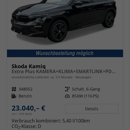
Skoda Kamiq
Extra Plus KAMERA+KLIMA+SMARTLINK+PDC+LED+TEMPOMAT
unverbindliche Lieferzeit: ca. 3-5 Monate
Neuwagen
Fahrzeugnr.
348052
Getriebe
Schalt. 6-Gang
Kraftstoff
Benzin
Leistung
85 kW (116 PS)
23.040,– €
Details
incl. 19% MwSt.
Verbrauch kombiniert:
5,40 l/100km
CO
-Klasse:
D
2