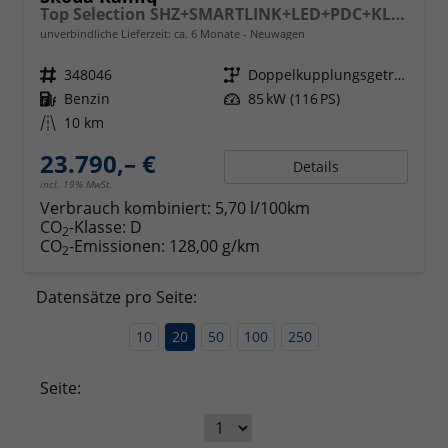
Top Selection SHZ+SMARTLINK+LED+PDC+KLIMA+16" ALU
unverbindliche Lieferzeit: ca. 6 Monate
Neuwagen
Fahrzeugnr.
348046
Getriebe
Doppelkupplungsgetriebe (DSG)
Kraftstoff
Benzin
Leistung
85 kW (116 PS)
Kilometerstand
10 km
23.790,– €
Details
incl. 19% MwSt.
Verbrauch kombiniert:
5,70 l/100km
CO
-Klasse:
D
2
CO
-Emissionen:
128,00 g/km
2
Datensätze pro Seite:
10
20
50
100
250
Seite: