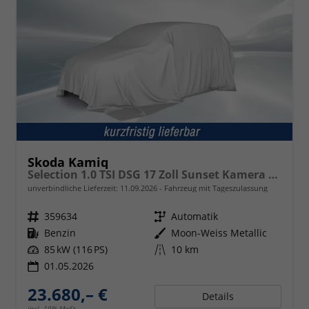
Skoda Kamiq
Selection 1.0 TSI DSG 17 Zoll Sunset Kamera PDC v+h
unverbindliche Lieferzeit:
11.09.2026
Fahrzeug mit Tageszulassung
Fahrzeugnr.
359634
Getriebe
Automatik
Kraftstoff
Benzin
Außenfarbe
Moon-Weiss Metallic
Leistung
85 kW (116 PS)
Kilometerstand
10 km
01.05.2026
23.680,– €
Details
incl. 19% MwSt.