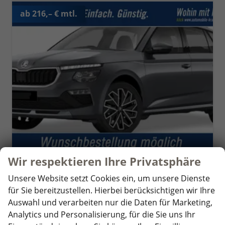
ab 216,– € mtl.
Wir respektieren Ihre Privatsphäre
Skoda Kamiq
Selection Klimaautomatik Voll-LED-Scheinwerfer Tempomat
Unsere Website setzt Cookies ein, um unsere Dienste
unverbindliche Lieferzeit:
6 Monate
Neuwagen mit Tageszulassung
für Sie bereitzustellen. Hierbei berücksichtigen wir Ihre
Auswahl und verarbeiten nur die Daten für Marketing,
Fahrzeugnr.
345857
Getriebe
Schalt. 6-Gang
Analytics und Personalisierung, für die Sie uns Ihr
Kraftstoff
Benzin
Leistung
85 kW (116 PS)