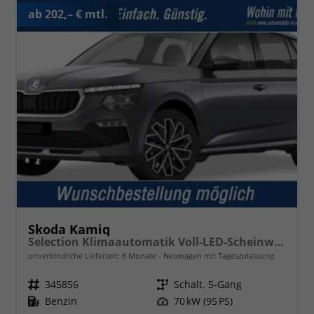
ab 202,– € mtl.
Skoda Kamiq
Selection Klimaautomatik Voll-LED-Scheinwerfer Tempomat
unverbindliche Lieferzeit:
6 Monate
Neuwagen mit Tageszulassung
Fahrzeugnr.
345856
Getriebe
Schalt. 5-Gang
Kraftstoff
Benzin
Leistung
70 kW (95 PS)