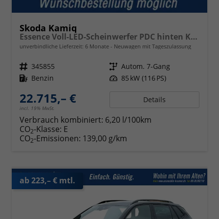
Skoda Kamiq
Essence Voll-LED-Scheinwerfer PDC hinten Klima
unverbindliche Lieferzeit:
6 Monate
Neuwagen mit Tageszulassung
Fahrzeugnr.
345855
Getriebe
Autom. 7-Gang
Kraftstoff
Benzin
Leistung
85 kW (116 PS)
22.715,– €
Details
incl. 19% MwSt.
Verbrauch kombiniert:
6,20 l/100km
CO
-Klasse:
E
2
CO
-Emissionen:
139,00 g/km
2
ab 223,– € mtl.