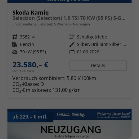
Skoda Kamiq
Selection (Selection) 1.0 TSI 70 KW (95 PS) 5-Gang Schaltgetriebe
unverbindliche Lieferzeit:
5 Wochen
Neuwagen
Fahrzeugnr.
358214
Getriebe
Schaltgetriebe
Kraftstoff
Benzin
Außenfarbe
Silber, Brilliant-Silber Metallic (8E)
Leistung
70 kW (95 PS)
01.06.2026
23.580,– €
Details
incl. 19% MwSt.
Verbrauch kombiniert:
5,80 l/100km
CO
-Klasse:
D
2
CO
-Emissionen:
131,00 g/km
2
ab 229,– € mtl.