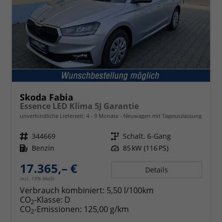
Skoda Fabia
Essence LED Klima 5J Garantie
unverbindliche Lieferzeit: 4 - 9 Monate
Neuwagen mit Tageszulassung
Fahrzeugnr.
344669
Getriebe
Schalt. 6-Gang
Kraftstoff
Benzin
Leistung
85 kW (116 PS)
17.365,– €
Details
incl. 19% MwSt.
Verbrauch kombiniert:
5,50 l/100km
CO
-Klasse:
D
2
CO
-Emissionen:
125,00 g/km
2