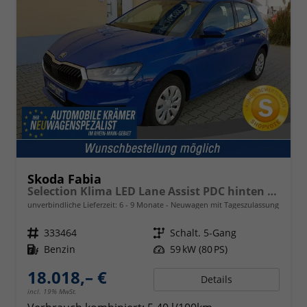
Skoda Fabia
Selection Klima LED Lane Assist PDC hinten Sitzheizung vorn 15 Zoll Bluetooth
unverbindliche Lieferzeit: 6 - 9 Monate
Neuwagen mit Tageszulassung
Fahrzeugnr.
333464
Getriebe
Schalt. 5-Gang
Kraftstoff
Benzin
Leistung
59 kW (80 PS)
18.018,– €
Details
incl. 19% MwSt.