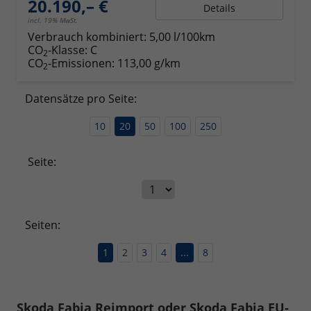
20.190,– €
Details
incl. 19% MwSt.
Verbrauch kombiniert:
5,00 l/100km
CO
-Klasse:
C
2
CO
-Emissionen:
113,00 g/km
2
Datensätze pro Seite:
10
20
50
100
250
Seite:
Seiten:
1
2
3
4
...
8
Skoda Fabia Reimport oder Skoda Fabia EU-