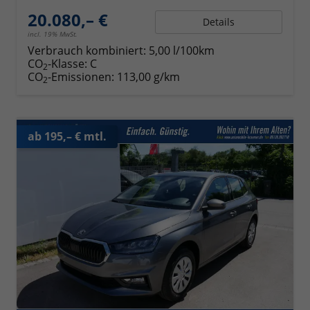
20.080,– €
Details
incl. 19% MwSt.
Verbrauch kombiniert:
5,00 l/100km
CO
-Klasse:
C
2
CO
-Emissionen:
113,00 g/km
2
ab 195,– € mtl.