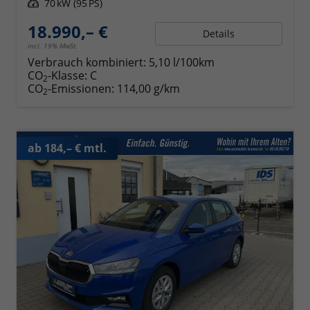
Leistung
70 kW (95 PS)
18.990,– €
Details
incl. 19% MwSt.
Verbrauch kombiniert:
5,10 l/100km
CO
-Klasse:
C
2
CO
-Emissionen:
114,00 g/km
2
ab 184,– € mtl.