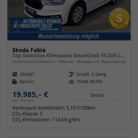
Skoda Fabia
Top Selection Klimaauto SmartLink 15 Zoll LM Sunset Licht- und Regensensor
unverbindliche Lieferzeit: 6 - 9 Monate
Neuwagen mit Tageszulassung
Fahrzeugnr.
333467
Getriebe
Schalt. 5-Gang
Kraftstoff
Benzin
Leistung
70 kW (95 PS)
19.985,– €
Details
incl. 19% MwSt.
Verbrauch kombiniert:
5,10 l/100km
CO
-Klasse:
C
2
CO
-Emissionen:
114,00 g/km
2