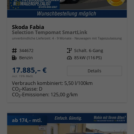
Skoda Fabia
Selection Tempomat SmartLink
unverbindliche Lieferzeit: 4 - 9 Monate
Neuwagen mit Tageszulassung
Fahrzeugnr.
344672
Getriebe
Schalt. 6-Gang
Kraftstoff
Benzin
Leistung
85 kW (116 PS)
17.885,– €
Details
incl. 19% MwSt.
Verbrauch kombiniert:
5,50 l/100km
CO
-Klasse:
D
2
CO
-Emissionen:
125,00 g/km
2
ab 174,– mtl.