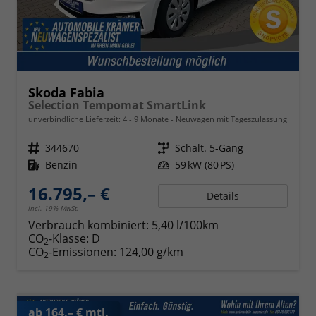
Skoda Fabia
Selection Tempomat SmartLink
unverbindliche Lieferzeit: 4 - 9 Monate
Neuwagen mit Tageszulassung
Fahrzeugnr.
344670
Getriebe
Schalt. 5-Gang
Kraftstoff
Benzin
Leistung
59 kW (80 PS)
16.795,– €
Details
incl. 19% MwSt.
Verbrauch kombiniert:
5,40 l/100km
CO
-Klasse:
D
2
CO
-Emissionen:
124,00 g/km
2
ab 164,– € mtl.