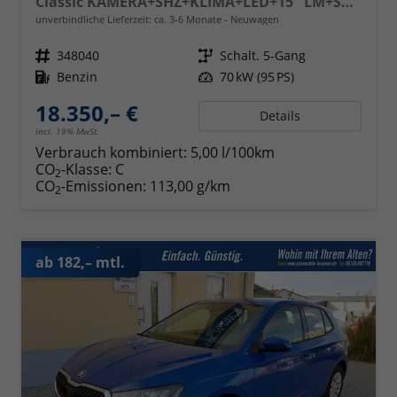
Classic KAMERA+SHZ+KLIMA+LED+15" LM+SMARTLINK
unverbindliche Lieferzeit: ca. 3-6 Monate
Neuwagen
Fahrzeugnr.
348040
Getriebe
Schalt. 5-Gang
Kraftstoff
Benzin
Leistung
70 kW (95 PS)
18.350,– €
Details
incl. 19% MwSt.
Verbrauch kombiniert:
5,00 l/100km
CO
-Klasse:
C
2
CO
-Emissionen:
113,00 g/km
2
ab 182,– mtl.