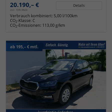
20.190,– €
Details
incl. 19% MwSt.
Verbrauch kombiniert:
5,00 l/100km
CO
-Klasse:
C
2
CO
-Emissionen:
113,00 g/km
2
ab 195,– € mtl.