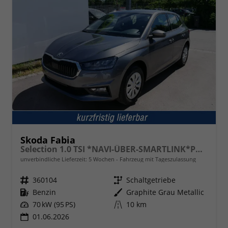
Skoda Fabia
Selection 1.0 TSI *NAVI-ÜBER-SMARTLINK*PDC-HI*LED*SHZ*KLIMA*RADIO
unverbindliche Lieferzeit:
5 Wochen
Fahrzeug mit Tageszulassung
Fahrzeugnr.
360104
Getriebe
Schaltgetriebe
Kraftstoff
Benzin
Außenfarbe
Graphite Grau Metallic
Leistung
70 kW (95 PS)
Kilometerstand
10 km
01.06.2026