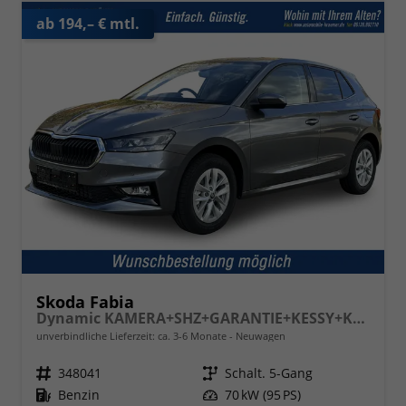
ab 194,– € mtl.
Skoda Fabia
Dynamic KAMERA+SHZ+GARANTIE+KESSY+KLIMA+LED+16" LM+SMARTLINK
unverbindliche Lieferzeit: ca. 3-6 Monate
Neuwagen
Fahrzeugnr.
348041
Getriebe
Schalt. 5-Gang
Kraftstoff
Benzin
Leistung
70 kW (95 PS)