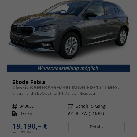
Skoda Fabia
Classic KAMERA+SHZ+KLIMA+LED+15" LM+SMARTLINK
unverbindliche Lieferzeit: ca. 3-6 Monate
Neuwagen
Fahrzeugnr.
348039
Getriebe
Schalt. 6-Gang
Kraftstoff
Benzin
Leistung
85 kW (116 PS)
19.190,– €
Details
incl. 19% MwSt.