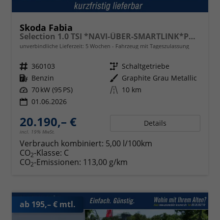
Skoda Fabia
Selection 1.0 TSI *NAVI-ÜBER-SMARTLINK*PDC-HI*LED*SHZ*KLIMA*RADIO
unverbindliche Lieferzeit:
5 Wochen
Fahrzeug mit Tageszulassung
Fahrzeugnr.
360103
Getriebe
Schaltgetriebe
Kraftstoff
Benzin
Außenfarbe
Graphite Grau Metallic
Leistung
70 kW (95 PS)
Kilometerstand
10 km
01.06.2026
20.190,– €
Details
incl. 19% MwSt.
Verbrauch kombiniert:
5,00 l/100km
CO
-Klasse:
C
2
CO
-Emissionen:
113,00 g/km
2
ab 195,– € mtl.