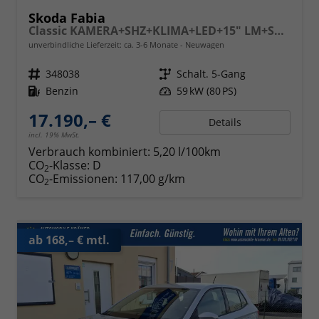
Skoda Fabia
Classic KAMERA+SHZ+KLIMA+LED+15" LM+SMARTLINK
unverbindliche Lieferzeit: ca. 3-6 Monate
Neuwagen
Fahrzeugnr.
348038
Getriebe
Schalt. 5-Gang
Kraftstoff
Benzin
Leistung
59 kW (80 PS)
17.190,– €
Details
incl. 19% MwSt.
Verbrauch kombiniert:
5,20 l/100km
CO
-Klasse:
D
2
CO
-Emissionen:
117,00 g/km
2
ab 168,– € mtl.