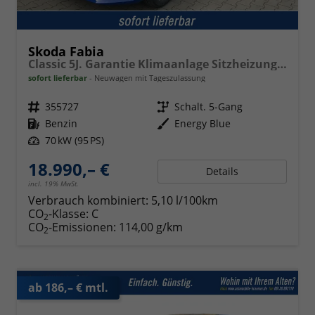
Skoda Fabia
Classic 5J. Garantie Klimaanlage Sitzheizung vorn Virtuelles Cockpit Kamera PDC v+h
sofort lieferbar
Neuwagen mit Tageszulassung
Fahrzeugnr.
355727
Getriebe
Schalt. 5-Gang
Kraftstoff
Benzin
Außenfarbe
Energy Blue
Leistung
70 kW (95 PS)
18.990,– €
Details
incl. 19% MwSt.
Verbrauch kombiniert:
5,10 l/100km
CO
-Klasse:
C
2
CO
-Emissionen:
114,00 g/km
2
ab 186,– € mtl.