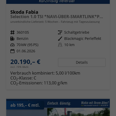
Skoda Fabia
Selection 1.0 TSI *NAVI-ÜBER-SMARTLINK*PDC-HI*LED*SHZ*KLIMA*RADIO
unverbindliche Lieferzeit:
5 Wochen
Fahrzeug mit Tageszulassung
Fahrzeugnr.
360105
Getriebe
Schaltgetriebe
Kraftstoff
Benzin
Außenfarbe
Blackmagic Perleffekt
Leistung
70 kW (95 PS)
Kilometerstand
10 km
01.06.2026
20.190,– €
Details
incl. 19% MwSt.
Verbrauch kombiniert:
5,00 l/100km
CO
-Klasse:
C
2
CO
-Emissionen:
113,00 g/km
2
ab 195,– € mtl.