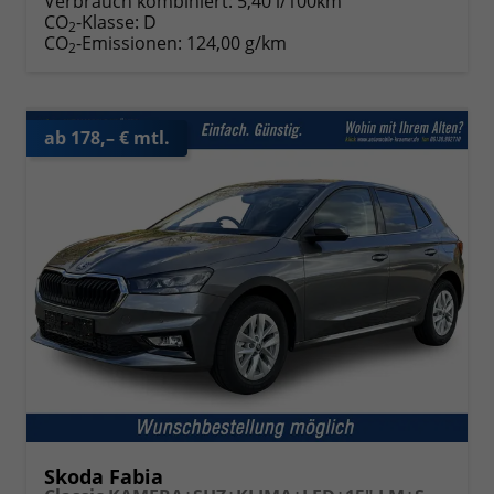
Verbrauch kombiniert:
5,40 l/100km
CO
-Klasse:
D
2
CO
-Emissionen:
124,00 g/km
2
ab 178,– € mtl.
Skoda Fabia