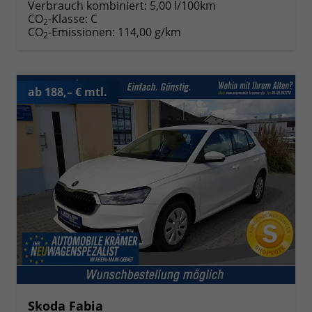
Verbrauch kombiniert:
5,00 l/100km
CO
-Klasse:
C
2
CO
-Emissionen:
114,00 g/km
2
ab 188,– € mtl.
Skoda Fabia