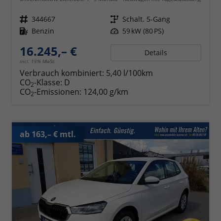
Fahrzeugnr.
344667
Getriebe
Schalt. 5-Gang
Kraftstoff
Benzin
Leistung
59 kW (80 PS)
16.245,– €
Details
incl. 19% MwSt.
Verbrauch kombiniert:
5,40 l/100km
CO
-Klasse:
D
2
CO
-Emissionen:
124,00 g/km
2
ab 163,– € mtl.