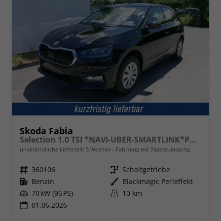
Skoda Fabia
Selection 1.0 TSI *NAVI-ÜBER-SMARTLINK*PDC-HI*LED*SHZ*KLIMA*RADIO
unverbindliche Lieferzeit:
5 Wochen
Fahrzeug mit Tageszulassung
Fahrzeugnr.
360106
Getriebe
Schaltgetriebe
Kraftstoff
Benzin
Außenfarbe
Blackmagic Perleffekt
Leistung
70 kW (95 PS)
Kilometerstand
10 km
01.06.2026