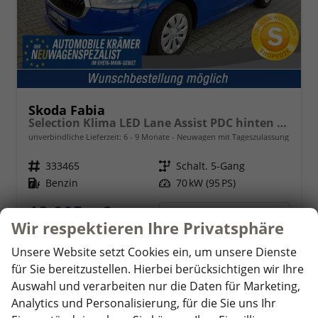
Skoda Fabia
Selection Klima LED Lane Assist PDC hinten Sitzheizung vorn 15 Zoll Bluetooth
unverbindliche Lieferzeit: 6 - 9 Monate
Neuwagen mit Tageszulassung
Fahrzeugnr.
333465
Getriebe
Schalt. 5-Gang
Kraftstoff
Benzin
Leistung
70 kW (95 PS)
18.805,– €
Details
Wir respektieren Ihre Privatsphäre
incl. 19% MwSt.
Verbrauch kombiniert:
5,10 l/100km
Unsere Website setzt Cookies ein, um unsere Dienste
CO
-Klasse:
C
2
für Sie bereitzustellen. Hierbei berücksichtigen wir Ihre
CO
-Emissionen:
114,00 g/km
2
Auswahl und verarbeiten nur die Daten für Marketing,
Analytics und Personalisierung, für die Sie uns Ihr