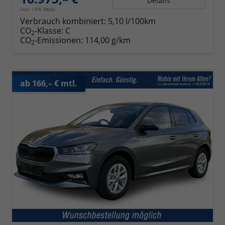
Details
incl. 19% MwSt.
Verbrauch kombiniert:
5,10 l/100km
CO
-Klasse:
C
2
CO
-Emissionen:
114,00 g/km
2
ab 166,– € mtl.