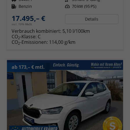
Kraftstoff
Benzin
Leistung
70 kW (95 PS)
17.495,– €
Details
incl. 19% MwSt.
Verbrauch kombiniert:
5,10 l/100km
CO
-Klasse:
C
2
CO
-Emissionen:
114,00 g/km
2
ab 173,– € mtl.