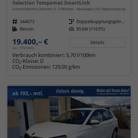
Selection Tempomat SmartLink
unverbindliche Lieferzeit: 4 - 9 Monate
Neuwagen mit Tageszulassung
Fahrzeugnr.
344673
Getriebe
Doppelkupplungsgetriebe (DSG)
Kraftstoff
Benzin
Leistung
85 kW (116 PS)
19.400,– €
Details
incl. 19% MwSt.
Verbrauch kombiniert:
5,70 l/100km
CO
-Klasse:
D
2
CO
-Emissionen:
129,00 g/km
2
ab 193,– mtl.