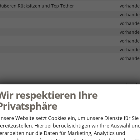
 äußeren Rücksitzen und Top Tether
vorhande
vorhande
vorhande
vorhande
vorhande
vorhande
vorhande
vorhande
Wir respektieren Ihre
vorhande
Privatsphäre
vorhande
vorhande
nsere Website setzt Cookies ein, um unsere Dienste für Sie
vorhande
ereitzustellen. Hierbei berücksichtigen wir Ihre Auswahl un
vorhande
erarbeiten nur die Daten für Marketing, Analytics und