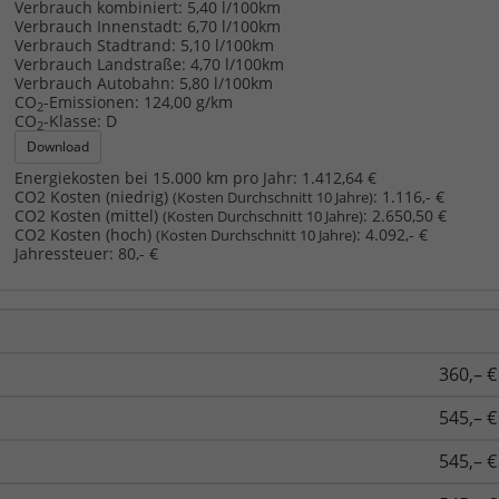
Verbrauch kombiniert:
5,40 l/100km
Verbrauch Innenstadt:
6,70 l/100km
Verbrauch Stadtrand:
5,10 l/100km
Verbrauch Landstraße:
4,70 l/100km
Verbrauch Autobahn:
5,80 l/100km
CO
-Emissionen:
124,00 g/km
2
CO
-Klasse:
D
2
Download
Energiekosten bei 15.000 km pro Jahr:
1.412,64 €
CO2 Kosten (niedrig)
:
1.116,- €
(Kosten Durchschnitt 10 Jahre)
CO2 Kosten (mittel)
:
2.650,50 €
(Kosten Durchschnitt 10 Jahre)
CO2 Kosten (hoch)
:
4.092,- €
(Kosten Durchschnitt 10 Jahre)
Jahressteuer:
80,- €
360,– €
545,– €
545,– €