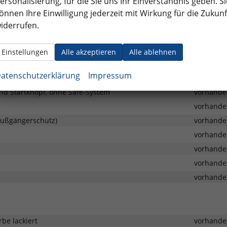
ersonalisierung, für die Sie uns Ihr Einverständnis geben. Si
önnen Ihre Einwilligung jederzeit mit Wirkung für die Zukunf
iderrufen.
ag mit Deaktivierung, Kopfairbags und Seitenairbags vorne
vorhande
vorhande
Einstellungen
Alle akzeptieren
Alle ablehnen
)
vorhande
atenschutzerklärung
Impressum
vorhande
und Startknopf, ohne Safe-System
vorhande
vorhande
Fußgängerschutz)
vorhande
vorhande
vorhande
vorhande
vorhande
rbe lackiert
vorhande