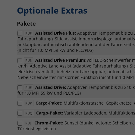
Optionale Extras
Pakete
Assisted Drive Plus:
Adaptiver Tempomat bis zu 2
PUF
Fahrspurhaltung), Side Assist, Innenrückspiegel automatis
anklappbar, automatisch abblendend auf der Fahrerseite,
(nicht für 1.0 MPI 59 kW und PLC/PLG)
Assisted Drive Premium:
Voll LED-Scheinwerfer m
PU3
km/h, Adaptive Lane Assist (adaptive Fahrspurhaltung), S
elektrisch verstell-, beheiz- und anklappbar, automatisch
Nebelscheinwerfer mit Corner-Funktion (nicht für 1.0 MP
Assisted Drive:
Adaptiver Tempomat bis zu 210 km
PUE
für 1.0 MPI 59 kW und PLC/PLG)
Cargo-Paket:
Multifuktionstasche, Gepäcknetze
PUP
Cargo-Paket:
Variabler Ladeboden, Multifuktion
PUQ
Chrom-Paket:
Sunset (dunkel getönte Scheiben ab
PUJ
Türeinstiegsleisten