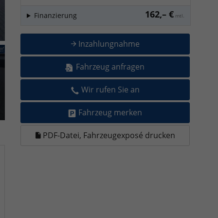
162,– €
Finanzierung
mtl.
Inzahlungnahme
Fahrzeug anfragen
Wir rufen Sie an
Fahrzeug merken
PDF-Datei, Fahrzeugexposé drucken