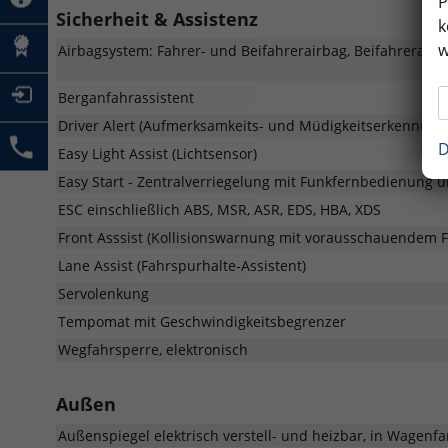
P
Sicherheit & Assistenz
k
w
Airbagsystem: Fahrer- und Beifahrerairbag, Beifahrerairb
Berganfahrassistent
Driver Alert (Aufmerksamkeits- und Müdigkeitserkennung
D
Easy Light Assist (Lichtsensor)
Easy Start - Zentralverriegelung mit Funkfernbedienung 
ESC einschließlich ABS, MSR, ASR, EDS, HBA, XDS
Front Asssist (Kollisionswarnung mit vorausschauendem 
Lane Assist (Fahrspurhalte-Assistent)
Servolenkung
Tempomat mit Geschwindigkeitsbegrenzer
Wegfahrsperre, elektronisch
Außen
Außenspiegel elektrisch verstell- und heizbar, in Wagenfa