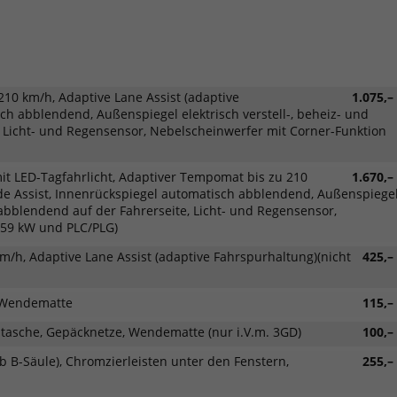
10 km/h, Adaptive Lane Assist (adaptive
1.075,–
ch abblendend, Außenspiegel elektrisch verstell-, beheiz- und
 Licht- und Regensensor, Nebelscheinwerfer mit Corner-Funktion
it LED-Tagfahrlicht, Adaptiver Tempomat bis zu 210
1.670,–
ide Assist, Innenrückspiegel automatisch abblendend, Außenspiege
 abblendend auf der Fahrerseite, Licht- und Regensensor,
I 59 kW und PLC/PLG)
/h, Adaptive Lane Assist (adaptive Fahrspurhaltung)(nicht
425,–
, Wendematte
115,–
stasche, Gepäcknetze, Wendematte (nur i.V.m. 3GD)
100,–
 B-Säule), Chromzierleisten unter den Fenstern,
255,–