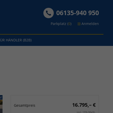
06135-940 950
Parkplatz (
0
)
Anmelden
FÜR HÄNDLER (B2B)
16.795,– €
Gesamtpreis
incl. 19% MwSt.