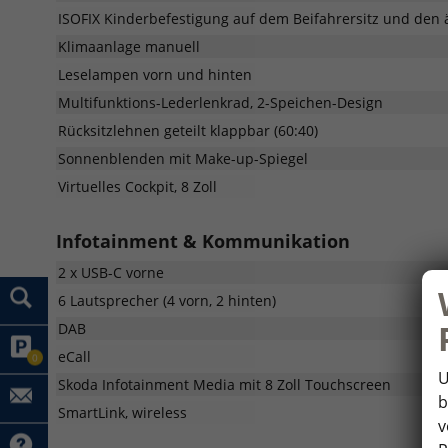
ISOFIX Kinderbefestigung auf dem Beifahrersitz und den
Klimaanlage manuell
Leselampen vorn und hinten
Multifunktions-Lederlenkrad, 2-Speichen-Design
Rücksitzlehnen geteilt klappbar (60:40)
Sonnenblenden mit Make-up-Spiegel
Virtuelles Cockpit, 8 Zoll
Infotainment & Kommunikation
2 x USB-C vorne
6 Lautsprecher (4 vorn, 2 hinten)
DAB
eCall
0
U
Skoda Infotainment Media mit 8 Zoll Touchscreen
b
SmartLink, wireless
v