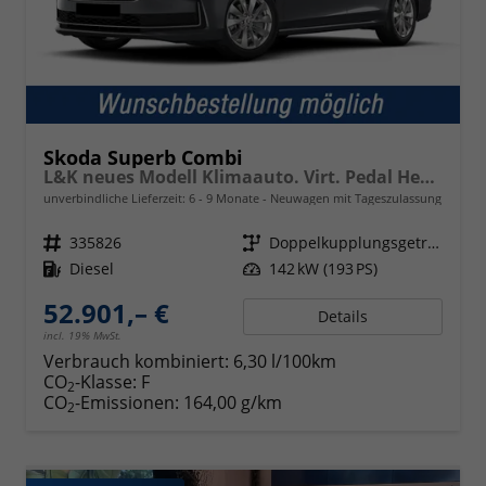
Skoda Superb Combi
L&K neues Modell Klimaauto. Virt. Pedal Head up Displ. Kessy Navi. Kamera PDC SHZ
unverbindliche Lieferzeit: 6 - 9 Monate
Neuwagen mit Tageszulassung
Fahrzeugnr.
335826
Getriebe
Doppelkupplungsgetriebe (DSG)
Kraftstoff
Diesel
Leistung
142 kW (193 PS)
52.901,– €
Details
incl. 19% MwSt.
Verbrauch kombiniert:
6,30 l/100km
CO
-Klasse:
F
2
CO
-Emissionen:
164,00 g/km
2