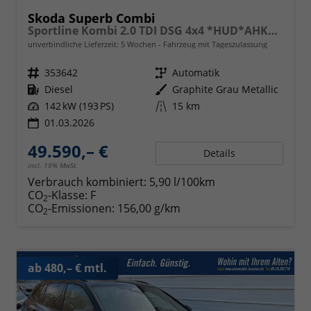
Skoda Superb Combi
Sportline Kombi 2.0 TDI DSG 4x4 *HUD*AHK*Navi*Matrix*AssistenzPlus*NAVI*E-Heck*Keyless
unverbindliche Lieferzeit:
5 Wochen
Fahrzeug mit Tageszulassung
Fahrzeugnr.
353642
Getriebe
Automatik
Kraftstoff
Diesel
Außenfarbe
Graphite Grau Metallic
Leistung
142 kW (193 PS)
Kilometerstand
15 km
01.03.2026
49.590,– €
Details
incl. 19% MwSt.
Verbrauch kombiniert:
5,90 l/100km
CO
-Klasse:
F
2
CO
-Emissionen:
156,00 g/km
2
ab 480,– € mtl.