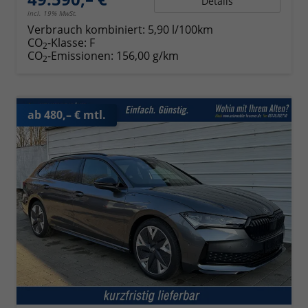
Details
incl. 19% MwSt.
Verbrauch kombiniert:
5,90 l/100km
CO
-Klasse:
F
2
CO
-Emissionen:
156,00 g/km
2
ab 480,– € mtl.