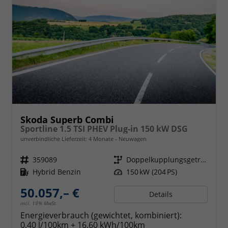
Skoda Superb Combi
Sportline 1.5 TSI PHEV Plug-in 150 kW DSG
unverbindliche Lieferzeit:
4 Monate
Neuwagen
Fahrzeugnr.
359089
Getriebe
Doppelkupplungsgetriebe (DSG)
Kraftstoff
Hybrid Benzin
Leistung
150 kW (204 PS)
50.057,– €
Details
incl. 19% MwSt.
Energieverbrauch (gewichtet, kombiniert):
0,40 l/100km + 16,60 kWh/100km