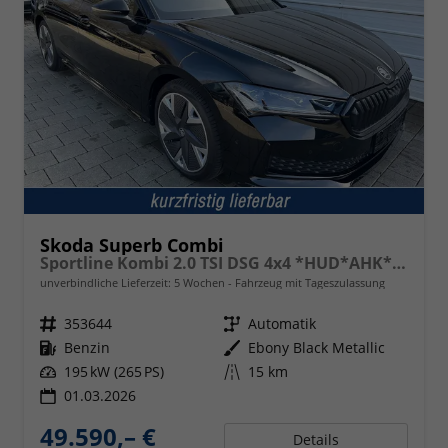
Skoda Superb Combi
Sportline Kombi 2.0 TSI DSG 4x4 *HUD*AHK*Navi*Matrix*AssistenzPlus*NAVI*E-Heck*Keyless
unverbindliche Lieferzeit:
5 Wochen
Fahrzeug mit Tageszulassung
Fahrzeugnr.
353644
Getriebe
Automatik
Kraftstoff
Benzin
Außenfarbe
Ebony Black Metallic
Leistung
195 kW (265 PS)
Kilometerstand
15 km
01.03.2026
49.590,– €
Details