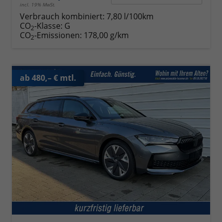
incl. 19% MwSt.
Verbrauch kombiniert:
7,80 l/100km
CO
-Klasse:
G
2
CO
-Emissionen:
178,00 g/km
2
ab 480,– € mtl.