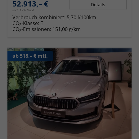
52.913,– €
Details
incl. 19% MwSt.
Verbrauch kombiniert:
5,70 l/100km
CO
-Klasse:
E
2
CO
-Emissionen:
151,00 g/km
2
ab 518,– € mtl.