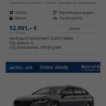
unverbindliche Lieferzeit: 6 - 9 Monate
Neuwagen mit Tageszulassung
Fahrzeugnr.
335824
Getriebe
Doppelkupplungsgetriebe (DSG)
Kraftstoff
Benzin
Leistung
195 kW (265 PS)
52.901,– €
Details
incl. 19% MwSt.
Verbrauch kombiniert:
8,20 l/100km
CO
-Klasse:
G
2
CO
-Emissionen:
187,00 g/km
2
ab 512,– mtl.