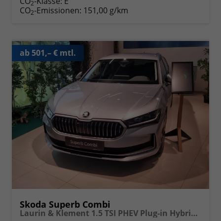
CO
-Klasse:
E
2
CO
-Emissionen:
151,00 g/km
2
ab 501,– € mtl.
Skoda Superb Combi
Laurin & Klement 1.5 TSI PHEV Plug-in Hybrid 150 kW 7 Gang DSG