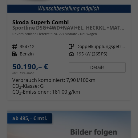
Skoda Superb Combi
Sportline DSG+4WD+NAVI+EL. HECKKL.+MATRIX+SHZ V+H
unverbindliche Lieferzeit: ca. 2-3 Monate
Neuwagen
Fahrzeugnr.
354712
Getriebe
Doppelkupplungsgetriebe (DSG)
Kraftstoff
Benzin
Leistung
195 kW (265 PS)
50.190,– €
Details
incl. 19% MwSt.
Verbrauch kombiniert:
7,90 l/100km
CO
-Klasse:
G
2
CO
-Emissionen:
181,00 g/km
2
ab 495,– € mtl.