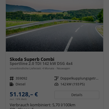
Skoda Superb Combi
Sportline 2.0 TDI 142 kW DSG 4x4
unverbindliche Lieferzeit:
4 Monate
Neuwagen
Fahrzeugnr.
359092
Getriebe
Doppelkupplungsgetriebe (DSG)
Kraftstoff
Diesel
Leistung
142 kW (193 PS)
51.128,– €
Details
incl. 19% MwSt.
Verbrauch kombiniert:
5,70 l/100km