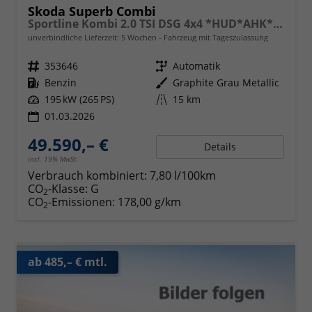
Skoda Superb Combi
Sportline Kombi 2.0 TSI DSG 4x4 *HUD*AHK*Navi*Matrix*AssistenzPlus*NAVI*E-Heck*Keyless
unverbindliche Lieferzeit:
5 Wochen
Fahrzeug mit Tageszulassung
Fahrzeugnr.
353646
Getriebe
Automatik
Kraftstoff
Benzin
Außenfarbe
Graphite Grau Metallic
Leistung
195 kW (265 PS)
Kilometerstand
15 km
01.03.2026
49.590,– €
Details
incl. 19% MwSt.
Verbrauch kombiniert:
7,80 l/100km
CO
-Klasse:
G
2
CO
-Emissionen:
178,00 g/km
2
ab 485,– € mtl.