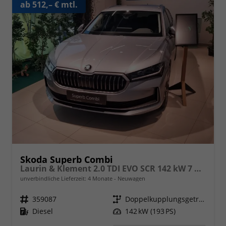
ab 512,– € mtl.
Skoda Superb Combi
Laurin & Klement 2.0 TDI EVO SCR 142 kW 7 Gang DSG 4x4
unverbindliche Lieferzeit:
4 Monate
Neuwagen
Fahrzeugnr.
359087
Getriebe
Doppelkupplungsgetriebe (DSG)
Kraftstoff
Diesel
Leistung
142 kW (193 PS)