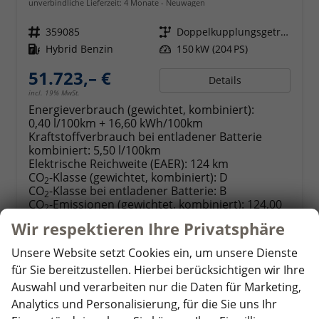
unverbindliche Lieferzeit:
4 Monate
Neuwagen
Fahrzeugnr.
359085
Getriebe
Doppelkupplungsgetriebe (DSG)
Kraftstoff
Hybrid Benzin
Leistung
150 kW (204 PS)
51.723,– €
Details
incl. 19% MwSt.
Energieverbrauch (gewichtet, kombiniert):
0,40 l/100km + 16,60 kWh/100km
Kraftstoffverbrauch bei entladener Batterie
kombiniert:
5,50 l/100km
Elektrische Reichweite (EAER):
124 km
CO
-Klasse (gewichtet, kombiniert):
D
2
CO
-Klasse bei entladener Batterie:
B
2
CO
-Emissionen (gewichtet, kombiniert):
124,00
2
g/km
Wir respektieren Ihre Privatsphäre
Unsere Website setzt Cookies ein, um unsere Dienste
für Sie bereitzustellen. Hierbei berücksichtigen wir Ihre
ab 501,– € mtl.
Auswahl und verarbeiten nur die Daten für Marketing,
Analytics und Personalisierung, für die Sie uns Ihr