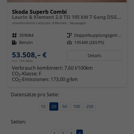
Skoda Superb Combi
Laurin & Klement 2.0 TSI 195 kW 7 Gang DSG 4x4
unverbindliche Lieferzeit:
4 Monate
Neuwagen
Fahrzeugnr.
359084
Getriebe
Doppelkupplungsgetriebe (DSG)
Kraftstoff
Benzin
Leistung
195 kW (265 PS)
53.508,– €
Details
incl. 19% MwSt.
Verbrauch kombiniert:
7,60 l/100km
CO
-Klasse:
F
2
CO
-Emissionen:
173,00 g/km
2
Datensätze pro Seite:
10
20
50
100
250
Seiten:
1
2
3
4