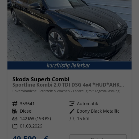
Skoda Superb Combi
Sportline Kombi 2.0 TDI DSG 4x4 *HUD*AHK*Navi*Matrix*AssistenzPlus*NAVI*E-Heck*Keyless
unverbindliche Lieferzeit:
5 Wochen
Fahrzeug mit Tageszulassung
Fahrzeugnr.
353641
Getriebe
Automatik
Kraftstoff
Diesel
Außenfarbe
Ebony Black Metallic
Leistung
142 kW (193 PS)
Kilometerstand
15 km
01.03.2026
49.590,– €