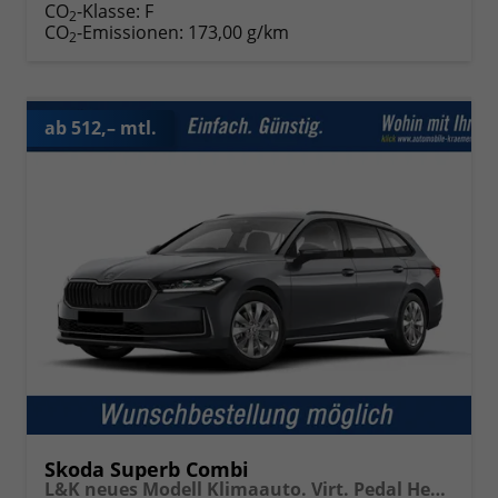
CO
-Klasse:
F
2
CO
-Emissionen:
173,00 g/km
2
ab 512,– mtl.
Skoda Superb Combi
L&K neues Modell Klimaauto. Virt. Pedal Head up Displ. Kessy Navi. Kamera PDC SHZ