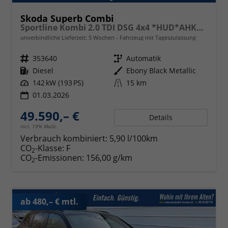
Skoda Superb Combi
Sportline Kombi 2.0 TDI DSG 4x4 *HUD*AHK*Navi*Matrix*AssistenzPlus*NAVI*E-Heck*Keyless
unverbindliche Lieferzeit:
5 Wochen
Fahrzeug mit Tageszulassung
Fahrzeugnr.
353640
Getriebe
Automatik
Kraftstoff
Diesel
Außenfarbe
Ebony Black Metallic
Leistung
142 kW (193 PS)
Kilometerstand
15 km
01.03.2026
49.590,– €
Details
incl. 19% MwSt.
Verbrauch kombiniert:
5,90 l/100km
CO
-Klasse:
F
2
CO
-Emissionen:
156,00 g/km
2
ab 480,– € mtl.