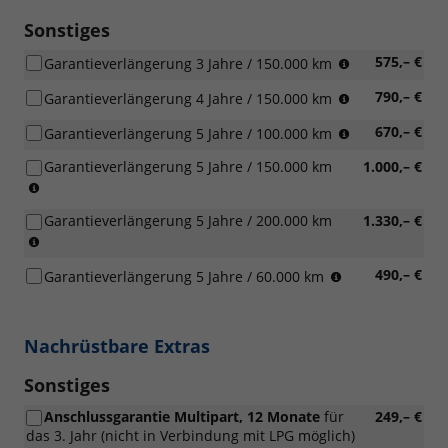
Sonstiges
(was
575,– €
Garantieverlängerung 3 Jahre / 150.000 km
zuerst
(was
790,– €
Garantieverlängerung 4 Jahre / 150.000 km
eintritt)
zuerst
(was
670,– €
Garantieverlängerung 5 Jahre / 100.000 km
eintritt)
zuerst
Garantieverlängerung 5 Jahre / 150.000 km
1.000,– €
eintritt)
(was
zuerst
Garantieverlängerung 5 Jahre / 200.000 km
1.330,– €
eintritt)
(was
zuerst
(was
490,– €
Garantieverlängerung 5 Jahre / 60.000 km
eintritt)
zuerst
eintritt)
Nachrüstbare Extras
Sonstiges
Anschlussgarantie Multipart, 12 Monate
für
249,– €
das 3. Jahr (nicht in Verbindung mit LPG möglich)