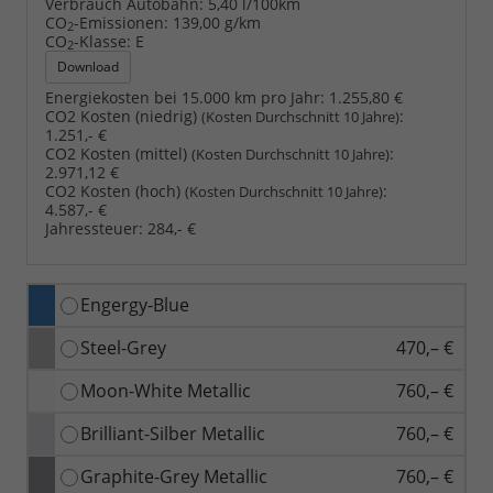
Verbrauch Autobahn:
5,40 l/100km
CO
-Emissionen:
139,00 g/km
2
CO
-Klasse:
E
2
Download
Energiekosten bei 15.000 km pro Jahr:
1.255,80 €
CO2 Kosten (niedrig)
:
(Kosten Durchschnitt 10 Jahre)
1.251,- €
CO2 Kosten (mittel)
:
(Kosten Durchschnitt 10 Jahre)
2.971,12 €
CO2 Kosten (hoch)
:
(Kosten Durchschnitt 10 Jahre)
4.587,- €
Jahressteuer:
284,- €
Engergy-Blue
Steel-Grey
470,– €
Moon-White Metallic
760,– €
Brilliant-Silber Metallic
760,– €
Graphite-Grey Metallic
760,– €