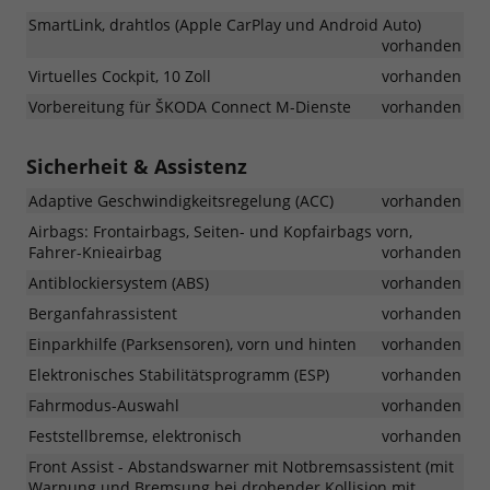
SmartLink, drahtlos (Apple CarPlay und Android Auto)
vorhanden
Virtuelles Cockpit, 10 Zoll
vorhanden
Vorbereitung für ŠKODA Connect M-Dienste
vorhanden
Sicherheit & Assistenz
Adaptive Geschwindigkeitsregelung (ACC)
vorhanden
Airbags: Frontairbags, Seiten- und Kopfairbags vorn,
Fahrer-Knieairbag
vorhanden
Antiblockiersystem (ABS)
vorhanden
Berganfahrassistent
vorhanden
Einparkhilfe (Parksensoren), vorn und hinten
vorhanden
Elektronisches Stabilitätsprogramm (ESP)
vorhanden
Fahrmodus-Auswahl
vorhanden
Feststellbremse, elektronisch
vorhanden
Front Assist - Abstandswarner mit Notbremsassistent (mit
Warnung und Bremsung bei drohender Kollision mit