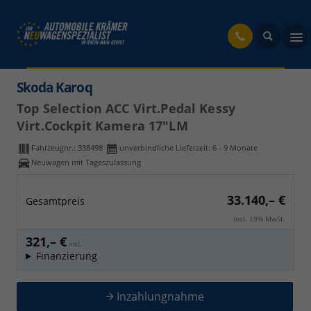
fahrzeug
Skoda Karoq
Top Selection ACC Virt.Pedal Kessy
Virt.Cockpit Kamera 17"LM
Fahrzeugnr.:
338498
unverbindliche Lieferzeit: 6 - 9 Monate
Neuwagen mit Tageszulassung
33.140,– €
Gesamtpreis
incl. 19% MwSt.
321,– €
mtl.
Finanzierung
Inzahlungnahme