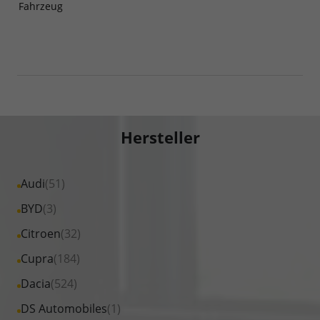
Fahrzeug
Hersteller
Alle
Audi
(51)
Fahrzeuge
Alle
BYD
(3)
von
Fahrzeuge
Alle
Citroen
(32)
Audi
von
Fahrzeuge
Alle
Cupra
(184)
anzeigen
BYD
von
Fahrzeuge
Alle
Dacia
(524)
anzeigen
Citroen
von
Fahrzeuge
Alle
DS Automobiles
(1)
anzeigen
Cupra