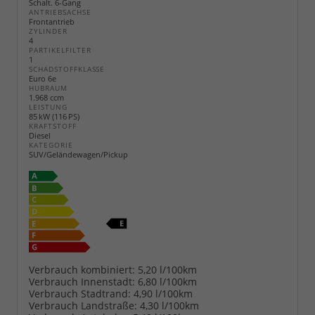
Schalt. 6-Gang
ANTRIEBSACHSE
Frontantrieb
ZYLINDER
4
PARTIKELFILTER
1
SCHADSTOFFKLASSE
Euro 6e
HUBRAUM
1.968 ccm
LEISTUNG
85 kW (116 PS)
KRAFTSTOFF
Diesel
KATEGORIE
SUV/Geländewagen/Pickup
Verbrauch kombiniert:
5,20 l/100km
Verbrauch Innenstadt:
6,80 l/100km
Verbrauch Stadtrand:
4,90 l/100km
Verbrauch Landstraße:
4,30 l/100km