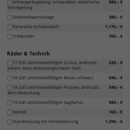
Anhängerkupplung, schwenkbar, elektrische
980,– €
Entriegelung
Diebstahlwarnanlage
380,– €
Panorama-Schiebedach
1.175,– €
Trittbretter
705,– €
Räder & Technik
17 Zoll Leichtmetallfelgen Scutus, anthrazit
220,– €
poliert, Aero-Abdeckungschwarz matt
18 Zoll Leichtmetallfelgen Miran, schwarz
690,– €
18 Zoll Leichtmetallfelgen Procyon, anthrazit,
590,– €
Aero-Abdeckung
19 Zoll Leichtmetallfelgen Sagitarius
980,– €
Notrad
160,– €
Standheizung mit Fernbedienung
1.290,– €