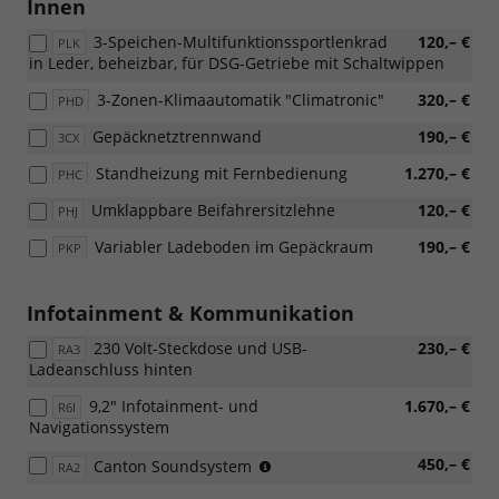
Innen
3-Speichen-Multifunktionssportlenkrad
120,– €
PLK
in Leder, beheizbar, für DSG-Getriebe mit Schaltwippen
3-Zonen-Klimaautomatik "Climatronic"
320,– €
PHD
Gepäcknetztrennwand
190,– €
3CX
Standheizung mit Fernbedienung
1.270,– €
PHC
Umklappbare Beifahrersitzlehne
120,– €
PHJ
Variabler Ladeboden im Gepäckraum
190,– €
PKP
Infotainment & Kommunikation
230 Volt-Steckdose und USB-
230,– €
RA3
Ladeanschluss hinten
9,2" Infotainment- und
1.670,– €
R6I
Navigationssystem
(Nur
450,– €
Canton Soundsystem
RA2
in