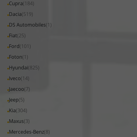
Fahrzeuge
Alle
Cupra
(184)
anzeigen
BYD
von
Fahrzeuge
Alle
Dacia
(519)
anzeigen
Citroen
von
Fahrzeuge
Alle
DS Automobiles
(1)
anzeigen
Cupra
von
Fahrzeuge
Alle
Fiat
(25)
anzeigen
Dacia
von
Fahrzeuge
Alle
Ford
(101)
anzeigen
DS
von
Fahrzeuge
Alle
Foton
(1)
Automobiles
Fiat
von
Fahrzeuge
anzeigen
Alle
Hyundai
(825)
anzeigen
Ford
von
Fahrzeuge
Alle
Iveco
(14)
anzeigen
Foton
von
Fahrzeuge
Alle
Jaecoo
(7)
anzeigen
Hyundai
von
Fahrzeuge
Alle
Jeep
(5)
anzeigen
Iveco
von
Fahrzeuge
Alle
Kia
(304)
anzeigen
Jaecoo
von
Fahrzeuge
Alle
Maxus
(3)
anzeigen
Jeep
von
Fahrzeuge
Alle
Mercedes-Benz
(8)
anzeigen
Kia