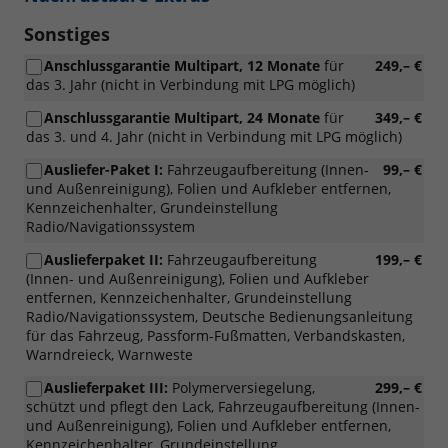
Sonstiges
Anschlussgarantie Multipart, 12 Monate
für
249,– €
das 3. Jahr (nicht in Verbindung mit LPG möglich)
Anschlussgarantie Multipart, 24 Monate
für
349,– €
das 3. und 4. Jahr (nicht in Verbindung mit LPG möglich)
Ausliefer-Paket I:
Fahrzeugaufbereitung (Innen-
99,– €
und Außenreinigung), Folien und Aufkleber entfernen,
Kennzeichenhalter, Grundeinstellung
Radio/Navigationssystem
Auslieferpaket II:
Fahrzeugaufbereitung
199,– €
(Innen- und Außenreinigung), Folien und Aufkleber
entfernen, Kennzeichenhalter, Grundeinstellung
Radio/Navigationssystem, Deutsche Bedienungsanleitung
für das Fahrzeug, Passform-Fußmatten, Verbandskasten,
Warndreieck, Warnweste
Auslieferpaket III:
Polymerversiegelung,
299,– €
schützt und pflegt den Lack, Fahrzeugaufbereitung (Innen-
und Außenreinigung), Folien und Aufkleber entfernen,
Kennzeichenhalter, Grundeinstellung