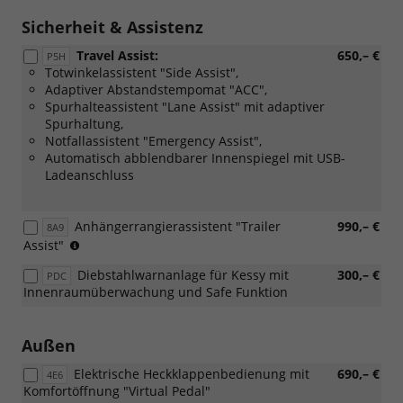
Verbindung
mit:
Sicherheit & Assistenz
[PJD]
Travel Assist:
650,– €
Platzsparendes
P5H
Totwinkelassistent "Side Assist",
Notrad)
Adaptiver Abstandstempomat "ACC",
Spurhalteassistent "Lane Assist" mit adaptiver
Spurhaltung,
Notfallassistent "Emergency Assist",
Automatisch abblendbarer Innenspiegel mit USB-
Ladeanschluss
Anhängerrangierassistent "Trailer
990,– €
8A9
(Nur
Assist"
in
Diebstahlwarnanlage für Kessy mit
300,– €
PDC
Verbindung
Innenraumüberwachung und Safe Funktion
mit:
[PK1]
Schwenkbare
Außen
Anhängerzugvorrichtung,
[W5G]
Elektrische Heckklappenbedienung mit
690,– €
4E6
Parken
Komfortöffnung "Virtual Pedal"
Plus-