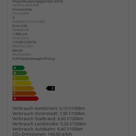
Doppelkupplungsgetriebe (DSG)
ANTRIEBSACHSE
Frontantrieb
ZYLINDER
4
SCHADSTOFFKLASSE
Euro 6 EA
HUBRAUM
1.498 ccm
LEISTUNG
110 kW (150 PS)
KRAFTSTOFF
Benzin
KATEGORIE
SUV/Geländewagen/Pickup
Verbrauch kombiniert:
6,10 l/100km
Verbrauch Innenstadt:
7,90 l/100km
Verbrauch Stadtrand:
6,00 l/100km
Verbrauch Landstraße:
5,20 l/100km
Verbrauch Autobahn:
6,40 l/100km
CO
-Emissionen:
140,00 g/km
2