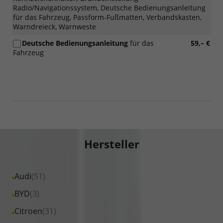
Radio/Navigationssystem, Deutsche Bedienungsanleitung
für das Fahrzeug, Passform-Fußmatten, Verbandskasten,
Warndreieck, Warnweste
Deutsche Bedienungsanleitung
für das
59,– €
Fahrzeug
Hersteller
Alle
Audi
(51)
Fahrzeuge
Alle
BYD
(3)
von
Fahrzeuge
Alle
Citroen
(31)
Audi
von