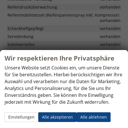
Reifendrucküberwachung
vorhanden
Reifenmobilitätsset (Reifenpannenspray inkl. Kompressor)
vorhanden
Scheckheftgepflegt
vorhanden
Servolenkung
vorhanden
Sommerreifen
vorhanden
Start/Stopp-Automatik
vorhanden
Wir respektieren Ihre Privatsphäre
Traktionskontrolle
vorhanden
Unsere Website setzt Cookies ein, um unsere Dienste
Zentralverriegelung mit Funkfernbedienung
vorhanden
für Sie bereitzustellen. Hierbei berücksichtigen wir Ihre
Auswahl und verarbeiten nur die Daten für Marketing,
Optionale Extras
Analytics und Personalisierung, für die Sie uns Ihr
Einverständnis geben. Sie können Ihre Einwilligung
Pakete
jederzeit mit Wirkung für die Zukunft widerrufen.
Convenience-Paket:
1.150,– €
P5N
Elektrisch einstellbare Vordersitze mit
Einstellungen
Alle akzeptieren
Alle ablehnen
Memoryfunktion,
Elektrisch einstellbare Lendenwirbelstütze in den