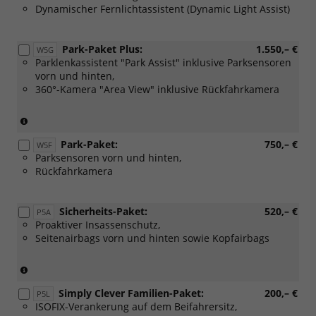
Dynamischer Fernlichtassistent (Dynamic Light Assist)
Selection
"Suite"
oder
Park-Paket Plus:
1.550,– €
Option
W5G
Parklenkassistent "Park Assist" inklusive Parksensoren
2:
vorn und hinten,
[P5I]
360°-Kamera "Area View" inklusive Rückfahrkamera
Licht
&
Sicht-
(Nur
Paket
in
Park-Paket:
750,– €
und
Verbindung
W5F
Parksensoren vorn und hinten,
[TV-
mit:
Rückfahrkamera
W5P]
[4E6]
Design
Elektrische
Selection
Heckklappenbedienung
Sicherheits-Paket:
520,– €
"ecoSuite",
mit
P5A
Proaktiver Insassenschutz,
[TF-
Komfortöffnung
Seitenairbags vorn und hinten sowie Kopfairbags
W5N]
"Virtual
Design
Pedal")
Selection
(Nur
"Suite"
in
oder
Simply Clever Familien-Paket:
200,– €
Verbindung
P5L
[TC-
ISOFIX-Verankerung auf dem Beifahrersitz,
mit: