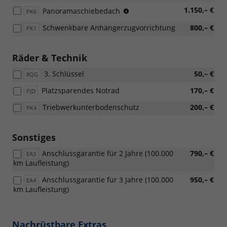
Paket,
(Nur
1.150,– €
Panoramaschiebedach
PK6
[PL4]
in
LED-
Schwenkbare Anhängerzugvorrichtung
800,– €
PK1
Verbindung
Paket
mit:
und
[PL4]
[4E6]
Räder & Technik
LED-
Elektrische
Paket
3. Schlüssel
Heckklappenbedienung
50,– €
8QG
oder
mit
[P5I]
Platzsparendes Notrad
170,– €
PJD
Komfortöffnung
Licht
"Virtual
&
Triebwerkunterbodenschutz
200,– €
PK4
Pedal")
Sicht-
Paket)
Sonstiges
Anschlussgarantie für 2 Jahre (100.000
790,– €
EA3
km Laufleistung)
Anschlussgarantie für 3 Jahre (100.000
950,– €
EA4
km Laufleistung)
Nachrüstbare Extras