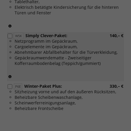
W5M]
Tablethalter,
[P5H]
Design
Elektrisch betätigte Kindersicherung für die hinteren
Travel
Selection
Türen und Fenster
Assist)
"Lounge")
(Nicht
mehr
Simply Clever-Paket:
140,– €
bestellbar,
W5K
Netzprogramm im Gepäckraum,
nur
Cargoelemente im Gepäckraum,
für
Abnehmbarer Abfallbehälter für die Türverkleidung,
Lagerwagen
Gepäckraumwendematte - Zweiseitiger
verfügbar)
Kofferraumbodenbelag (Teppich/gummiert)
(Nicht
in
Winter-Paket Plus:
330,– €
Verbindung
P6E
Sitzheizung vorne und auf den äußeren Rücksitzen,
mit:
Beheizbare Scheibenwaschanlage,
[PKP]
Scheinwerferreinigungsanlage,
Variabler
Beheizbare Frontscheibe
Ladeboden
im
Gepäckraum)