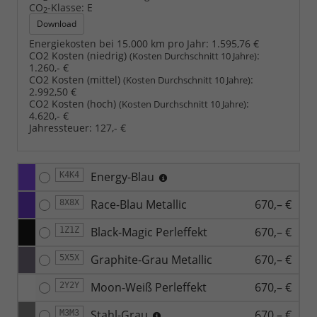
CO
-Klasse:
E
2
Download
Energiekosten bei 15.000 km pro Jahr:
1.595,76 €
CO2 Kosten (niedrig)
:
(Kosten Durchschnitt 10 Jahre)
1.260,- €
CO2 Kosten (mittel)
:
(Kosten Durchschnitt 10 Jahre)
2.992,50 €
CO2 Kosten (hoch)
:
(Kosten Durchschnitt 10 Jahre)
4.620,- €
Jahressteuer:
127,- €
Energy-Blau
K4K4
Race-Blau Metallic
670,– €
8X8X
Black-Magic Perleffekt
670,– €
1Z1Z
Graphite-Grau Metallic
670,– €
5X5X
Moon-Weiß Perleffekt
670,– €
2Y2Y
Stahl-Grau
670,– €
M3M3