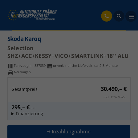
fahrzeug
Skoda Karoq
Selection
SHZ+ACC+KESSY+VICO+SMARTLINK+18'' ALU
Fahrzeugnr.:
337839
unverbindliche Lieferzeit: ca. 2-3 Monate
Neuwagen
30.490,– €
Gesamtpreis
incl. 19% MwSt.
295,– €
mtl.
Finanzierung
Inzahlungnahme