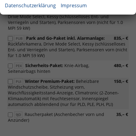
für 1.0 MPI 59 kW)
Datenschutzerklärung
Impressum
Park and Go- Paket:
Rückfahrkamera,
670,– €
PUA
Drive Mode Select, Kessy (schlüsselloses Ent- und
Verriegeln und Starten), Parksensoren vorn (nicht für 1.0
MPI 59 kW)
Park and Go-Paket inkl. Alarmanlage:
835,– €
PUB
Rückfahrkamera, Drive Mode Select, Kessy (schlüsselloses
Ent- und Verriegeln und Starten), Parksensoren vorn (nicht
für 1.0 MPI 59 kW)
Sicherheits-Paket:
Knie-Airbag,
480,– €
PE4
Seitenairbags hinten
Winter Premium-Paket:
Beheizbare
150,– €
PUI
Windschutzscheibe, Sitzheizung vorn,
Waschflüssigkeitsstand-Anzeige, Climatronic (2-Zonen-
Klimaautomatik) mit Feuchtesensor, Innenspiegel
automatisch abblendend (nur für PLD, PLE, PLH, PLI)
Raucherpaket (Aschenbecher vorn und
35,– €
9JD
Anzünder)