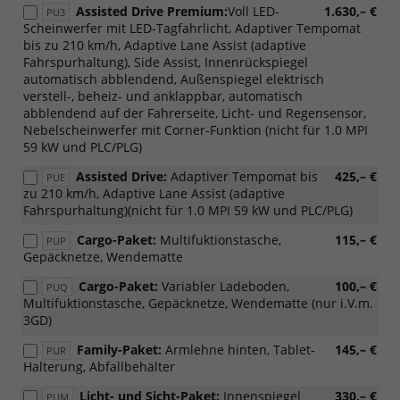
Assisted Drive Premium:
Voll LED-
1.630,– €
PU3
Scheinwerfer mit LED-Tagfahrlicht, Adaptiver Tempomat
bis zu 210 km/h, Adaptive Lane Assist (adaptive
Fahrspurhaltung), Side Assist, Innenrückspiegel
automatisch abblendend, Außenspiegel elektrisch
verstell-, beheiz- und anklappbar, automatisch
abblendend auf der Fahrerseite, Licht- und Regensensor,
Nebelscheinwerfer mit Corner-Funktion (nicht für 1.0 MPI
59 kW und PLC/PLG)
Assisted Drive:
Adaptiver Tempomat bis
425,– €
PUE
zu 210 km/h, Adaptive Lane Assist (adaptive
Fahrspurhaltung)(nicht für 1.0 MPI 59 kW und PLC/PLG)
Cargo-Paket:
Multifuktionstasche,
115,– €
PUP
Gepäcknetze, Wendematte
Cargo-Paket:
Variabler Ladeboden,
100,– €
PUQ
Multifuktionstasche, Gepäcknetze, Wendematte (nur i.V.m.
3GD)
Family-Paket:
Armlehne hinten, Tablet-
145,– €
PUR
Halterung, Abfallbehälter
Licht- und Sicht-Paket:
Innenspiegel
330,– €
PUM