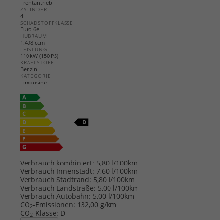
Frontantrieb
ZYLINDER
4
SCHADSTOFFKLASSE
Euro 6e
HUBRAUM
1.498 ccm
LEISTUNG
110 kW (150 PS)
KRAFTSTOFF
Benzin
KATEGORIE
Limousine
Verbrauch kombiniert:
5,80 l/100km
Verbrauch Innenstadt:
7,60 l/100km
Verbrauch Stadtrand:
5,80 l/100km
Verbrauch Landstraße:
5,00 l/100km
Verbrauch Autobahn:
5,00 l/100km
CO
-Emissionen:
132,00 g/km
2
CO
-Klasse:
D
2