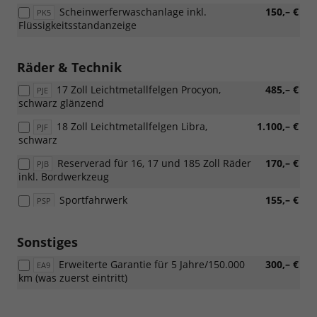
Scheinwerferwaschanlage inkl.
150,– €
PK5
Flüssigkeitsstandanzeige
Räder & Technik
17 Zoll Leichtmetallfelgen Procyon,
485,– €
PJE
schwarz glänzend
18 Zoll Leichtmetallfelgen Libra,
1.100,– €
PJF
schwarz
Reserverad für 16, 17 und 185 Zoll Räder
170,– €
PJB
inkl. Bordwerkzeug
Sportfahrwerk
155,– €
PSP
Sonstiges
Erweiterte Garantie für 5 Jahre/150.000
300,– €
EA9
km (was zuerst eintritt)