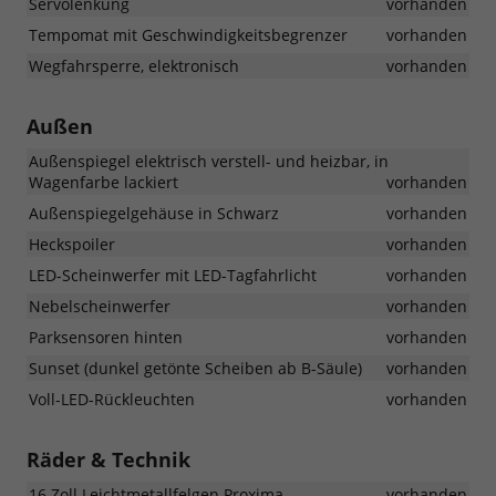
Servolenkung
vorhanden
Tempomat mit Geschwindigkeitsbegrenzer
vorhanden
Wegfahrsperre, elektronisch
vorhanden
Außen
Außenspiegel elektrisch verstell- und heizbar, in
Wagenfarbe lackiert
vorhanden
Außenspiegelgehäuse in Schwarz
vorhanden
Heckspoiler
vorhanden
LED-Scheinwerfer mit LED-Tagfahrlicht
vorhanden
Nebelscheinwerfer
vorhanden
Parksensoren hinten
vorhanden
Sunset (dunkel getönte Scheiben ab B-Säule)
vorhanden
Voll-LED-Rückleuchten
vorhanden
Räder & Technik
16 Zoll Leichtmetallfelgen Proxima
vorhanden