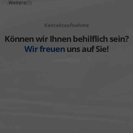
Fahrzeuge
Alle
Weitere
(5)
anzeigen
Volkswagen
von
Fahrzeuge
anzeigen
Volvo
von
anzeigen
Kontaktaufnahme
Weitere
anzeigen
Können wir Ihnen behilflich sein?
Wir freuen
uns auf Sie!