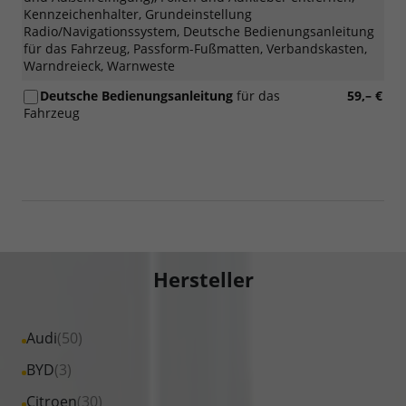
Kennzeichenhalter, Grundeinstellung
Radio/Navigationssystem, Deutsche Bedienungsanleitung
für das Fahrzeug, Passform-Fußmatten, Verbandskasten,
Warndreieck, Warnweste
Deutsche Bedienungsanleitung
für das
59,– €
Fahrzeug
Hersteller
Alle
Audi
(50)
Fahrzeuge
Alle
BYD
(3)
von
Fahrzeuge
Alle
Citroen
(30)