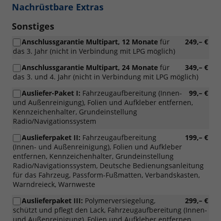
Nachrüstbare Extras
Sonstiges
Anschlussgarantie Multipart, 12 Monate
für
249,– €
das 3. Jahr (nicht in Verbindung mit LPG möglich)
Anschlussgarantie Multipart, 24 Monate
für
349,– €
das 3. und 4. Jahr (nicht in Verbindung mit LPG möglich)
Ausliefer-Paket I:
Fahrzeugaufbereitung (Innen-
99,– €
und Außenreinigung), Folien und Aufkleber entfernen,
Kennzeichenhalter, Grundeinstellung
Radio/Navigationssystem
Auslieferpaket II:
Fahrzeugaufbereitung
199,– €
(Innen- und Außenreinigung), Folien und Aufkleber
entfernen, Kennzeichenhalter, Grundeinstellung
Radio/Navigationssystem, Deutsche Bedienungsanleitung
für das Fahrzeug, Passform-Fußmatten, Verbandskasten,
Warndreieck, Warnweste
Auslieferpaket III:
Polymerversiegelung,
299,– €
schützt und pflegt den Lack, Fahrzeugaufbereitung (Innen-
und Außenreinigung), Folien und Aufkleber entfernen,