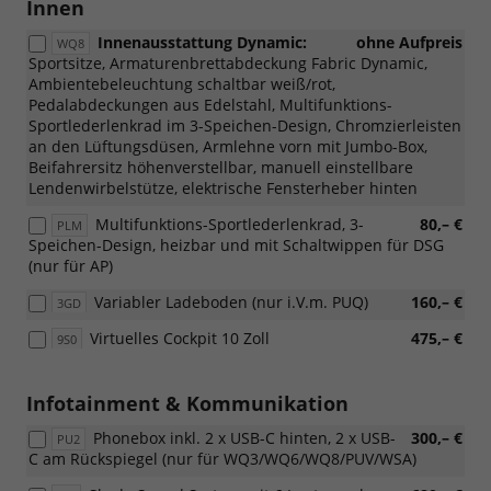
Innen
Innenausstattung Dynamic:
ohne Aufpreis
WQ8
Sportsitze, Armaturenbrettabdeckung Fabric Dynamic,
Ambientebeleuchtung schaltbar weiß/rot,
Pedalabdeckungen aus Edelstahl, Multifunktions-
Sportlederlenkrad im 3-Speichen-Design, Chromzierleisten
an den Lüftungsdüsen, Armlehne vorn mit Jumbo-Box,
Beifahrersitz höhenverstellbar, manuell einstellbare
Lendenwirbelstütze, elektrische Fensterheber hinten
Multifunktions-Sportlederlenkrad, 3-
80,– €
PLM
Speichen-Design, heizbar und mit Schaltwippen für DSG
(nur für AP)
Variabler Ladeboden (nur i.V.m. PUQ)
160,– €
3GD
Virtuelles Cockpit 10 Zoll
475,– €
9S0
Infotainment & Kommunikation
Phonebox inkl. 2 x USB-C hinten, 2 x USB-
300,– €
PU2
C am Rückspiegel (nur für WQ3/WQ6/WQ8/PUV/WSA)