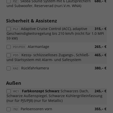
Skoda Sound System mit 6 Lautsprechern
680,– €
PJC
und Subwoofer, Reserverad (nuri.V.m. WNA)
Sicherheit & Assistenz
Adaptive Cruise Control (ACC), adaptive
315,– €
PL2
Geschwindigkeitsregelung bis 210 km/h (nicht für 1.0 MPI
59 kW)
Alarmanlage
265,– €
PD1/PD3
Kessy- schlüsselloses Zugangs-, Schließ-
465,– €
PD5
und Startsystem mit Alarm- und Safesystem
Rückfahrkamera
380,– €
KA2
Außen
Farbkonzept Schwarz
Schwarzes Dach,
245,– €
WC1
Schwarze Außenspiegel, Schwarze Kühlergrilleinfassung
(nur für PJ5/PJ8) (nur für Metallic)
Parksensoren vorn
355,– €
7X2