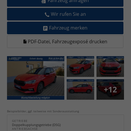
Fahrzeug anfragen
Wir rufen Sie an
Fahrzeug merken
PDF-Datei, Fahrzeugexposé drucken
+12
Beispielbilder, ggf. teilweise mit Sonderausstattung
GETRIEBE
Doppelkupplungsgetriebe (DSG)
ANTRIEBSACHSE