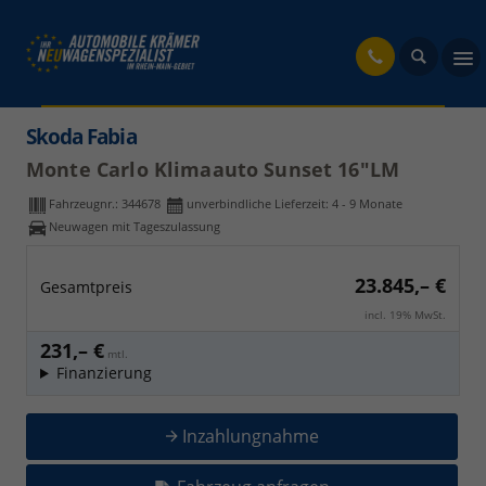
fahrzeug
Skoda Fabia
Monte Carlo Klimaauto Sunset 16"LM
Fahrzeugnr.:
344678
unverbindliche Lieferzeit: 4 - 9 Monate
Neuwagen mit Tageszulassung
23.845,– €
Gesamtpreis
incl. 19% MwSt.
231,– €
mtl.
Finanzierung
Inzahlungnahme