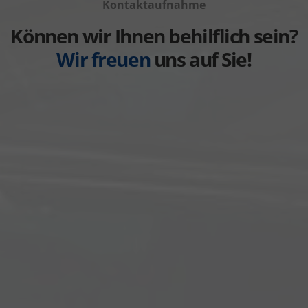
anzeigen
Kontaktaufnahme
Weitere
anzeigen
Können wir Ihnen behilflich sein?
Wir freuen
uns auf Sie!