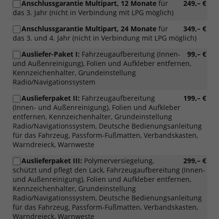
Anschlussgarantie Multipart, 12 Monate
für
249,– €
das 3. Jahr (nicht in Verbindung mit LPG möglich)
Anschlussgarantie Multipart, 24 Monate
für
349,– €
das 3. und 4. Jahr (nicht in Verbindung mit LPG möglich)
Ausliefer-Paket I:
Fahrzeugaufbereitung (Innen-
99,– €
und Außenreinigung), Folien und Aufkleber entfernen,
Kennzeichenhalter, Grundeinstellung
Radio/Navigationssystem
Auslieferpaket II:
Fahrzeugaufbereitung
199,– €
(Innen- und Außenreinigung), Folien und Aufkleber
entfernen, Kennzeichenhalter, Grundeinstellung
Radio/Navigationssystem, Deutsche Bedienungsanleitung
für das Fahrzeug, Passform-Fußmatten, Verbandskasten,
Warndreieck, Warnweste
Auslieferpaket III:
Polymerversiegelung,
299,– €
schützt und pflegt den Lack, Fahrzeugaufbereitung (Innen-
und Außenreinigung), Folien und Aufkleber entfernen,
Kennzeichenhalter, Grundeinstellung
Radio/Navigationssystem, Deutsche Bedienungsanleitung
für das Fahrzeug, Passform-Fußmatten, Verbandskasten,
Warndreieck, Warnweste