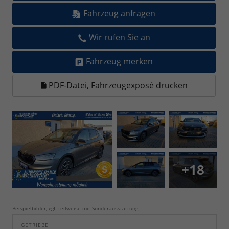
Fahrzeug anfragen
Wir rufen Sie an
Fahrzeug merken
PDF-Datei, Fahrzeugexposé drucken
+18
Beispielbilder, ggf. teilweise mit Sonderausstattung
GETRIEBE