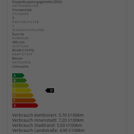
Doppelkupplungsgetriebe (DSG)
ANTRIEBSACHSE
Frontantrieb
ZYLINDER
3
PARTIKELFILTER
1
SCHADSTOFFKLASSE
Euro 6e
HUBRAUM
999 ccm
LEISTUNG
85 kW (116 PS)
KRAFTSTOFF
Benzin
KATEGORIE
Limousine
Verbrauch kombiniert:
5,70 l/100km
Verbrauch Innenstadt:
7,20 l/100km
Verbrauch Stadtrand:
5,50 l/100km
Verbrauch Landstraße:
4,90 l/100km