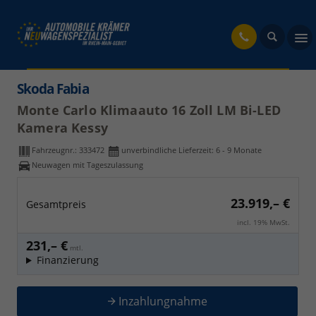
fahrzeug
Skoda Fabia
Monte Carlo Klimaauto 16 Zoll LM Bi-LED
Kamera Kessy
Fahrzeugnr.:
333472
unverbindliche Lieferzeit: 6 - 9 Monate
Neuwagen mit Tageszulassung
23.919,– €
Gesamtpreis
incl. 19% MwSt.
231,– €
mtl.
Finanzierung
Inzahlungnahme