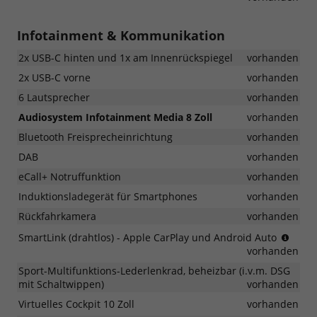
Infotainment & Kommunikation
2x USB-C hinten und 1x am Innenrückspiegel
vorhanden
2x USB-C vorne
vorhanden
6 Lautsprecher
vorhanden
Audiosystem Infotainment Media 8 Zoll
vorhanden
Bluetooth Freisprecheinrichtung
vorhanden
DAB
vorhanden
eCall+ Notruffunktion
vorhanden
Induktionsladegerät für Smartphones
vorhanden
Rückfahrkamera
vorhanden
(Mus
SmartLink (drahtlos) - Apple CarPlay und Android Auto
integr
vorhanden
Andr
Sport-Multifunktions-Lederlenkrad, beheizbar (i.v.m. DSG
Auto,
mit Schaltwippen)
vorhanden
Appe
Carpl
Virtuelles Cockpit 10 Zoll
vorhanden