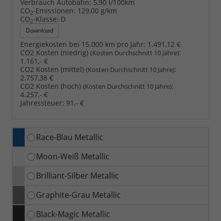
Verbrauch Autobahn:
5,90 l/100km
CO
-Emissionen:
129,00 g/km
2
CO
-Klasse:
D
2
Download
Energiekosten bei 15.000 km pro Jahr:
1.491,12 €
CO2 Kosten (niedrig)
:
(Kosten Durchschnitt 10 Jahre)
1.161,- €
CO2 Kosten (mittel)
:
(Kosten Durchschnitt 10 Jahre)
2.757,38 €
CO2 Kosten (hoch)
:
(Kosten Durchschnitt 10 Jahre)
4.257,- €
Jahressteuer:
91,- €
Race-Blau Metallic
Moon-Weiß Metallic
Brilliant-Silber Metallic
Graphite-Grau Metallic
Black-Magic Metallic