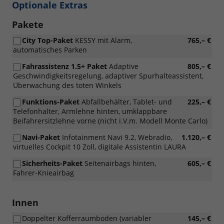
Optionale Extras
Pakete
City Top-Paket
KESSY mit Alarm,
765,– €
automatisches Parken
Fahrassistenz 1.5+ Paket
Adaptive
805,– €
Geschwindigkeitsregelung, adaptiver Spurhalteassistent,
Überwachung des toten Winkels
Funktions-Paket
Abfallbehälter, Tablet- und
225,– €
Telefonhalter, Armlehne hinten, umklappbare
Beifahrersitzlehne vorne (nicht i.V.m. Modell Monte Carlo)
Navi-Paket
Infotainment Navi 9.2, Webradio,
1.120,– €
virtuelles Cockpit 10 Zoll, digitale Assistentin LAURA
Sicherheits-Paket
Seitenairbags hinten,
605,– €
Fahrer-Knieairbag
Innen
Doppelter Kofferraumboden (variabler
145,– €