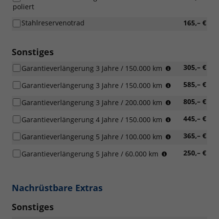
poliert
Stahlreservenotrad
165,– €
Sonstiges
was
305,– €
Garantieverlängerung 3 Jahre / 150.000 km
zuerst
was
585,– €
Garantieverlängerung 3 Jahre / 150.000 km
eintritt
zuerst
was
805,– €
Garantieverlängerung 3 Jahre / 200.000 km
eintritt
zuerst
was
445,– €
Garantieverlängerung 4 Jahre / 150.000 km
eintritt
zuerst
was
365,– €
Garantieverlängerung 5 Jahre / 100.000 km
eintritt
zuerst
was
250,– €
Garantieverlängerung 5 Jahre / 60.000 km
eintritt
zuerst
eintritt
Nachrüstbare Extras
Sonstiges