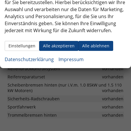
für Sie bereitzustellen. Hierbei berücksichtigen wir Ihre
Heckspoiler
vorhanden
Auswahl und verarbeiten nur die Daten für Marketing,
Karosserieverkleidungen an Maskenrahmen, Spoiler an
Analytics und Personalisierung, für die Sie uns Ihr
Frontstoßstange, Heckstoßstangen-Diffusor,
Einverständnis geben. Sie können Ihre Einwilligung
Seitenschweller Einstiegsleisten, Fensterleisten in schwarz
vorhanden
jederzeit mit Wirkung für die Zukunft widerrufen.
Räder & Technik
Einstellungen
Alle akzeptieren
Alle ablehnen
16 Zoll Leichtmetallfelgen PROXIMA schwarz poliert
Datenschutzerklärung
Impressum
vorhanden
Reifendruckkontrollsystem
vorhanden
Reifenreparaturset
vorhanden
Scheibenbremsen hinten (nur i.V.m. 1.0 85kW und 1.5 110
kW Motoren)
vorhanden
Sicherheits-Radschrauben
vorhanden
Sportfahrwerk
vorhanden
Trommelbremsen hinten
vorhanden