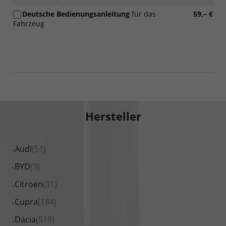
Deutsche Bedienungsanleitung
für das
59,– €
Fahrzeug
Hersteller
Alle
Audi
(51)
Fahrzeuge
Alle
BYD
(3)
von
Fahrzeuge
Alle
Citroen
(31)
Audi
von
Fahrzeuge
Alle
Cupra
(184)
anzeigen
BYD
von
Fahrzeuge
Alle
Dacia
(519)
anzeigen
Citroen