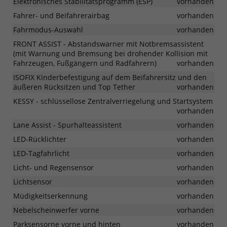
Elektronisches Stabilitätsprogramm (ESP)
vorhanden
Fahrer- und Beifahrerairbag
vorhanden
Fahrmodus-Auswahl
vorhanden
FRONT ASSIST - Abstandswarner mit Notbremsassistent
(mit Warnung und Bremsung bei drohender Kollision mit
Fahrzeugen, Fußgängern und Radfahrern)
vorhanden
ISOFIX Kinderbefestigung auf dem Beifahrersitz und den
äußeren Rücksitzen und Top Tether
vorhanden
KESSY - schlüssellose Zentralverriegelung und Startsystem
vorhanden
Lane Assist - Spurhalteassistent
vorhanden
LED-Rücklichter
vorhanden
LED-Tagfahrlicht
vorhanden
Licht- und Regensensor
vorhanden
Lichtsensor
vorhanden
Müdigkeitserkennung
vorhanden
Nebelscheinwerfer vorne
vorhanden
Parksensorne vorne und hinten
vorhanden