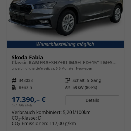
Skoda Fabia
Classic KAMERA+SHZ+KLIMA+LED+15" LM+SMARTLINK
unverbindliche Lieferzeit: ca. 5-6 Monate
Neuwagen
Fahrzeugnr.
348038
Getriebe
Schalt. 5-Gang
Kraftstoff
Benzin
Leistung
59 kW (80 PS)
17.390,– €
Details
incl. 19% MwSt.
Verbrauch kombiniert:
5,20 l/100km
CO
-Klasse:
D
2
CO
-Emissionen:
117,00 g/km
2