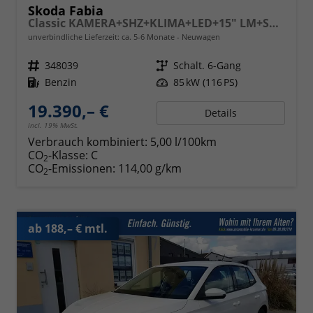
Skoda Fabia
Classic KAMERA+SHZ+KLIMA+LED+15" LM+SMARTLINK
unverbindliche Lieferzeit: ca. 5-6 Monate
Neuwagen
Fahrzeugnr.
348039
Getriebe
Schalt. 6-Gang
Kraftstoff
Benzin
Leistung
85 kW (116 PS)
19.390,– €
Details
incl. 19% MwSt.
Verbrauch kombiniert:
5,00 l/100km
CO
-Klasse:
C
2
CO
-Emissionen:
114,00 g/km
2
ab 188,– € mtl.