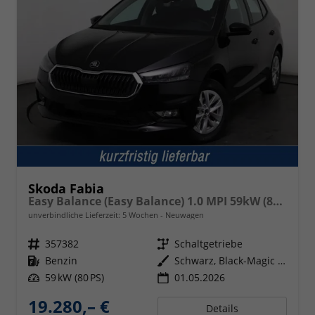
Skoda Fabia
Easy Balance (Easy Balance) 1.0 MPI 59kW (80 PS) 5-Gang-Schaltgetriebe
unverbindliche Lieferzeit:
5 Wochen
Neuwagen
Fahrzeugnr.
357382
Getriebe
Schaltgetriebe
Kraftstoff
Benzin
Außenfarbe
Schwarz, Black-Magic (1Z1Z)
Leistung
59 kW (80 PS)
01.05.2026
19.280,– €
Details