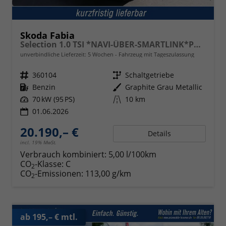
Skoda Fabia
Selection 1.0 TSI *NAVI-ÜBER-SMARTLINK*PDC-HI*LED*SHZ*KLIMA*RADIO
unverbindliche Lieferzeit:
5 Wochen
Fahrzeug mit Tageszulassung
Fahrzeugnr.
360104
Getriebe
Schaltgetriebe
Kraftstoff
Benzin
Außenfarbe
Graphite Grau Metallic
Leistung
70 kW (95 PS)
Kilometerstand
10 km
01.06.2026
20.190,– €
Details
incl. 19% MwSt.
Verbrauch kombiniert:
5,00 l/100km
CO
-Klasse:
C
2
CO
-Emissionen:
113,00 g/km
2
ab 195,– € mtl.