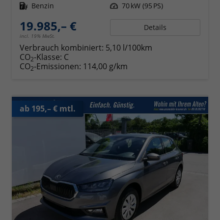
Kraftstoff
Benzin
Leistung
70 kW (95 PS)
19.985,– €
Details
incl. 19% MwSt.
Verbrauch kombiniert:
5,10 l/100km
CO
-Klasse:
C
2
CO
-Emissionen:
114,00 g/km
2
ab 195,– € mtl.