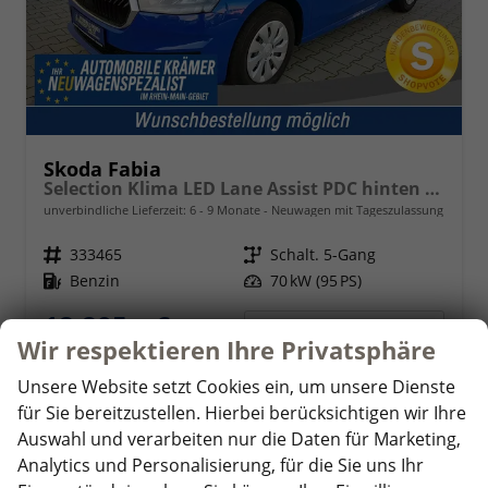
Skoda Fabia
Selection Klima LED Lane Assist PDC hinten Sitzheizung vorn 15 Zoll Bluetooth
unverbindliche Lieferzeit: 6 - 9 Monate
Neuwagen mit Tageszulassung
Fahrzeugnr.
333465
Getriebe
Schalt. 5-Gang
Kraftstoff
Benzin
Leistung
70 kW (95 PS)
18.805,– €
Details
Wir respektieren Ihre Privatsphäre
incl. 19% MwSt.
Verbrauch kombiniert:
5,10 l/100km
Unsere Website setzt Cookies ein, um unsere Dienste
CO
-Klasse:
C
2
für Sie bereitzustellen. Hierbei berücksichtigen wir Ihre
CO
-Emissionen:
114,00 g/km
2
Auswahl und verarbeiten nur die Daten für Marketing,
Analytics und Personalisierung, für die Sie uns Ihr