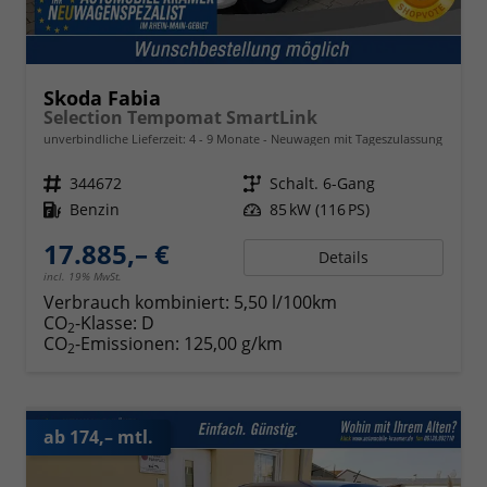
Skoda Fabia
Selection Tempomat SmartLink
unverbindliche Lieferzeit: 4 - 9 Monate
Neuwagen mit Tageszulassung
Fahrzeugnr.
344672
Getriebe
Schalt. 6-Gang
Kraftstoff
Benzin
Leistung
85 kW (116 PS)
17.885,– €
Details
incl. 19% MwSt.
Verbrauch kombiniert:
5,50 l/100km
CO
-Klasse:
D
2
CO
-Emissionen:
125,00 g/km
2
ab 174,– mtl.