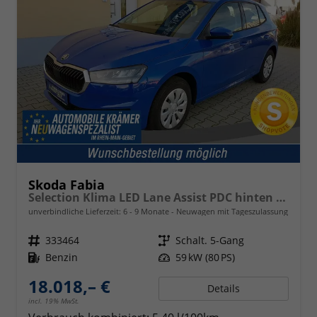
Skoda Fabia
Selection Klima LED Lane Assist PDC hinten Sitzheizung vorn 15 Zoll Bluetooth
unverbindliche Lieferzeit: 6 - 9 Monate
Neuwagen mit Tageszulassung
Fahrzeugnr.
333464
Getriebe
Schalt. 5-Gang
Kraftstoff
Benzin
Leistung
59 kW (80 PS)
18.018,– €
Details
incl. 19% MwSt.