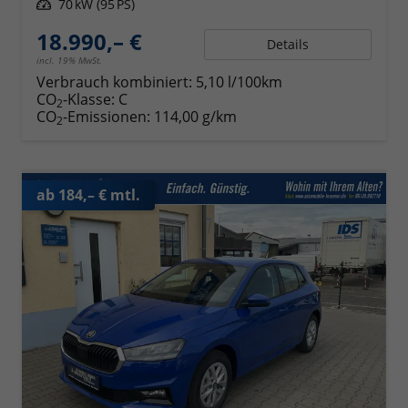
Leistung
70 kW (95 PS)
18.990,– €
Details
incl. 19% MwSt.
Verbrauch kombiniert:
5,10 l/100km
CO
-Klasse:
C
2
CO
-Emissionen:
114,00 g/km
2
ab 184,– € mtl.