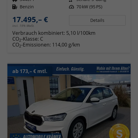
Kraftstoff
Benzin
Leistung
70 kW (95 PS)
17.495,– €
Details
incl. 19% MwSt.
Verbrauch kombiniert:
5,10 l/100km
CO
-Klasse:
C
2
CO
-Emissionen:
114,00 g/km
2
ab 173,– € mtl.