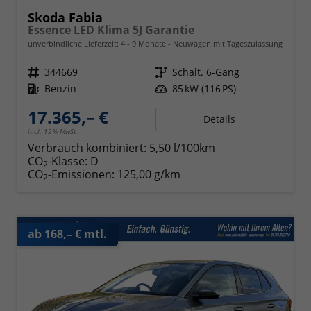
Skoda Fabia
Essence LED Klima 5J Garantie
unverbindliche Lieferzeit: 4 - 9 Monate
Neuwagen mit Tageszulassung
Fahrzeugnr.
344669
Getriebe
Schalt. 6-Gang
Kraftstoff
Benzin
Leistung
85 kW (116 PS)
17.365,– €
Details
incl. 19% MwSt.
Verbrauch kombiniert:
5,50 l/100km
CO
-Klasse:
D
2
CO
-Emissionen:
125,00 g/km
2
ab 168,– € mtl.