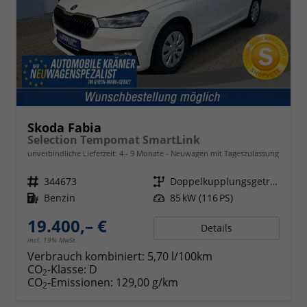
Skoda Fabia
Selection Tempomat SmartLink
unverbindliche Lieferzeit: 4 - 9 Monate
Neuwagen mit Tageszulassung
Fahrzeugnr.
344673
Getriebe
Doppelkupplungsgetriebe (DSG)
Kraftstoff
Benzin
Leistung
85 kW (116 PS)
19.400,– €
Details
incl. 19% MwSt.
Verbrauch kombiniert:
5,70 l/100km
CO
-Klasse:
D
2
CO
-Emissionen:
129,00 g/km
2