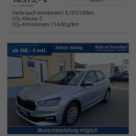
Details
incl. 19% MwSt.
Verbrauch kombiniert:
5,10 l/100km
CO
-Klasse:
C
2
CO
-Emissionen:
114,00 g/km
2
ab 168,– € mtl.