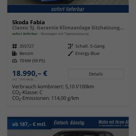
Skoda Fabia
Classic 5J. Garantie Klimaanlage Sitzheizung vorn Virtuelles Cockpit Kamera PDC v+h
sofort lieferbar
Neuwagen mit Tageszulassung
Fahrzeugnr.
355727
Getriebe
Schalt. 5-Gang
Kraftstoff
Benzin
Außenfarbe
Energy Blue
Leistung
70 kW (95 PS)
18.990,– €
Details
incl. 19% MwSt.
Verbrauch kombiniert:
5,10 l/100km
CO
-Klasse:
C
2
CO
-Emissionen:
114,00 g/km
2
ab 187,– € mtl.