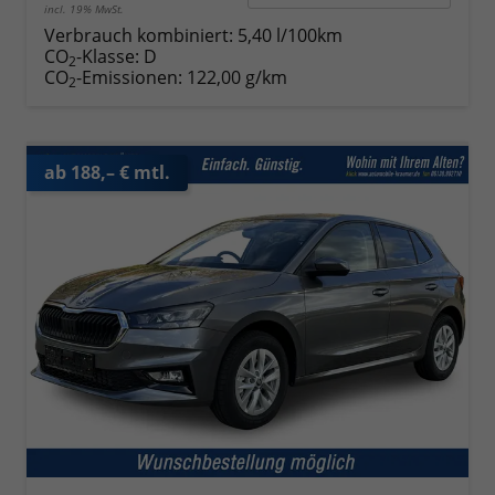
incl. 19% MwSt.
Verbrauch kombiniert:
5,40 l/100km
CO
-Klasse:
D
2
CO
-Emissionen:
122,00 g/km
2
ab 188,– € mtl.