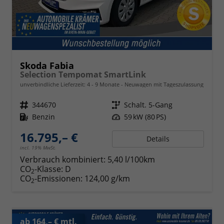
Skoda Fabia
Selection Tempomat SmartLink
unverbindliche Lieferzeit: 4 - 9 Monate
Neuwagen mit Tageszulassung
Fahrzeugnr.
344670
Getriebe
Schalt. 5-Gang
Kraftstoff
Benzin
Leistung
59 kW (80 PS)
16.795,– €
Details
incl. 19% MwSt.
Verbrauch kombiniert:
5,40 l/100km
CO
-Klasse:
D
2
CO
-Emissionen:
124,00 g/km
2
ab 164,– € mtl.