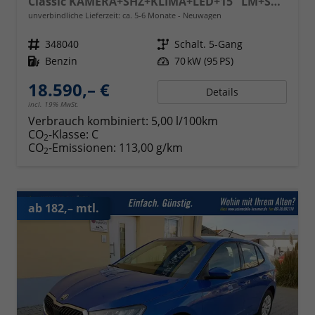
Classic KAMERA+SHZ+KLIMA+LED+15" LM+SMARTLINK
unverbindliche Lieferzeit: ca. 5-6 Monate
Neuwagen
Fahrzeugnr.
348040
Getriebe
Schalt. 5-Gang
Kraftstoff
Benzin
Leistung
70 kW (95 PS)
18.590,– €
Details
incl. 19% MwSt.
Verbrauch kombiniert:
5,00 l/100km
CO
-Klasse:
C
2
CO
-Emissionen:
113,00 g/km
2
ab 182,– mtl.