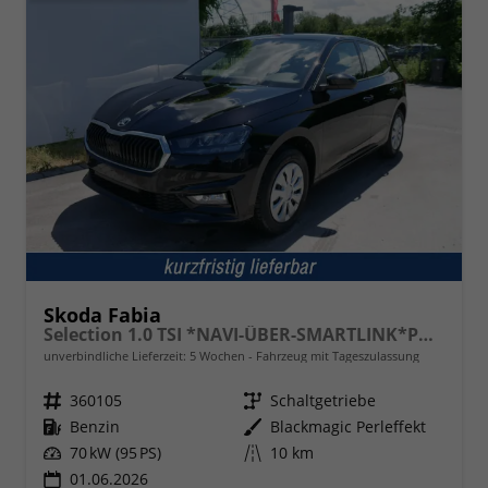
Skoda Fabia
Selection 1.0 TSI *NAVI-ÜBER-SMARTLINK*PDC-HI*LED*SHZ*KLIMA*RADIO
unverbindliche Lieferzeit:
5 Wochen
Fahrzeug mit Tageszulassung
Fahrzeugnr.
360105
Getriebe
Schaltgetriebe
Kraftstoff
Benzin
Außenfarbe
Blackmagic Perleffekt
Leistung
70 kW (95 PS)
Kilometerstand
10 km
01.06.2026