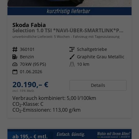
Skoda Fabia
Selection 1.0 TSI *NAVI-ÜBER-SMARTLINK*PDC-HI*LED*SHZ*KLIMA*RADIO
unverbindliche Lieferzeit:
5 Wochen
Fahrzeug mit Tageszulassung
Fahrzeugnr.
360101
Getriebe
Schaltgetriebe
Kraftstoff
Benzin
Außenfarbe
Graphite Grau Metallic
Leistung
70 kW (95 PS)
Kilometerstand
10 km
01.06.2026
20.190,– €
Details
incl. 19% MwSt.
Verbrauch kombiniert:
5,00 l/100km
CO
-Klasse:
C
2
CO
-Emissionen:
113,00 g/km
2
ab 195,– € mtl.