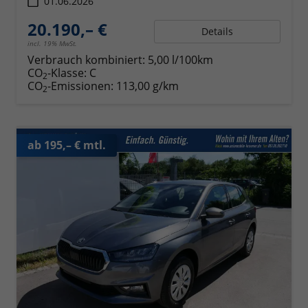
01.06.2026
20.190,– €
Details
incl. 19% MwSt.
Verbrauch kombiniert:
5,00 l/100km
CO
-Klasse:
C
2
CO
-Emissionen:
113,00 g/km
2
ab 195,– € mtl.