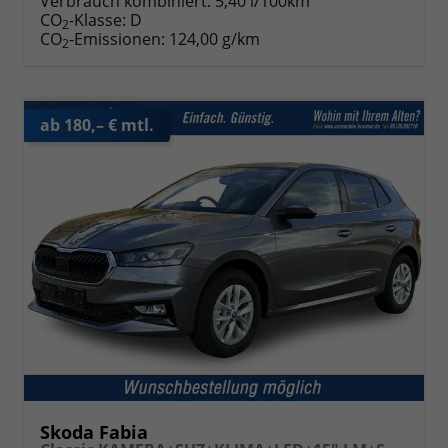
Verbrauch kombiniert:
5,40 l/100km
CO
-Klasse:
D
2
CO
-Emissionen:
124,00 g/km
2
ab 180,– € mtl.
Skoda Fabia