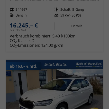
Fahrzeugnr.
344667
Getriebe
Schalt. 5-Gang
Kraftstoff
Benzin
Leistung
59 kW (80 PS)
16.245,– €
Details
incl. 19% MwSt.
Verbrauch kombiniert:
5,40 l/100km
CO
-Klasse:
D
2
CO
-Emissionen:
124,00 g/km
2
ab 163,– € mtl.