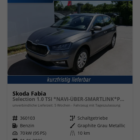
Skoda Fabia
Selection 1.0 TSI *NAVI-ÜBER-SMARTLINK*PDC-HI*LED*SHZ*KLIMA*RADIO
unverbindliche Lieferzeit:
5 Wochen
Fahrzeug mit Tageszulassung
Fahrzeugnr.
360103
Getriebe
Schaltgetriebe
Kraftstoff
Benzin
Außenfarbe
Graphite Grau Metallic
Leistung
70 kW (95 PS)
Kilometerstand
10 km