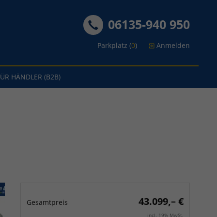
06135-940 950
Parkplatz (
0
)
Anmelden
FÜR HÄNDLER (B2B)
43.099,– €
Gesamtpreis
incl. 19% MwSt.