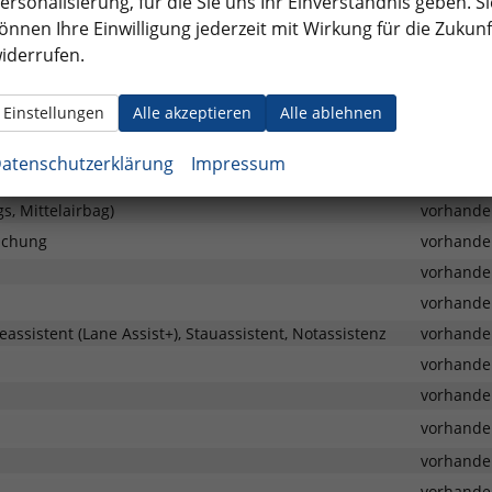
ersonalisierung, für die Sie uns Ihr Einverständnis geben. Si
vorhande
önnen Ihre Einwilligung jederzeit mit Wirkung für die Zukunf
iderrufen.
vorhande
vorhande
Einstellungen
Alle akzeptieren
Alle ablehnen
vorhande
atenschutzerklärung
Impressum
s, Mittelairbag)
vorhande
achung
vorhande
vorhande
vorhande
eassistent (Lane Assist+), Stauassistent, Notassistenz
vorhande
vorhande
vorhande
vorhande
vorhande
vorhande