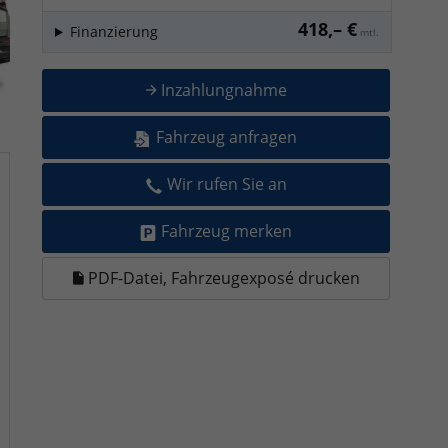
418,– €
Finanzierung
mtl.
Inzahlungnahme
Fahrzeug anfragen
Wir rufen Sie an
Fahrzeug merken
PDF-Datei, Fahrzeugexposé drucken