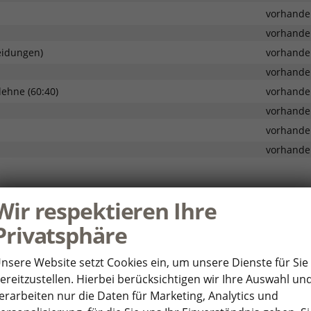
vorhande
vorhande
eidungen)
vorhande
vorhande
ehne (60:40)
vorhande
vorhande
vorhande
vorhande
Wir respektieren Ihre
vorhande
Privatsphäre
ssystem, Bluetooth, SmartLink, 8 Lautsprecher
vorhande
m Fond und vorne)
vorhande
nsere Website setzt Cookies ein, um unsere Dienste für Sie
vorhande
ereitzustellen. Hierbei berücksichtigen wir Ihre Auswahl un
vorhande
erarbeiten nur die Daten für Marketing, Analytics und
vorhande