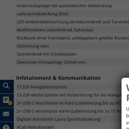
Innenrückspiegel mit automatischer Abblendung
Laderaumabdeckung (fest)
LED-Ambientebeleuchtung (Armaturenbrett und Türverkl
Multifunktions-Lederlenkrad, beheizbar
Rückbank ohne Trennwand, umklappbare geteilte Rückenl
Sitzheizung vorn
Sportlenkrad mit Schaltwippen
Zweizonen-Klimaanlage Climatronic
Infotainment & Kommunikation
13 Zoll-Navigationssystem
13-Zoll-Media-System mit Vorbereitung für ein Navigation
2× USB-C-Anschlüsse im Fond (Ladeleistung bis zu 45 W i
0
U
2× USB-C-Anschlüsse vorne (Ladeleistung bis zu 15 W)
b
Digitale Assistentin Laura Sprachsteuerung
v
eCall-Notrufsystem