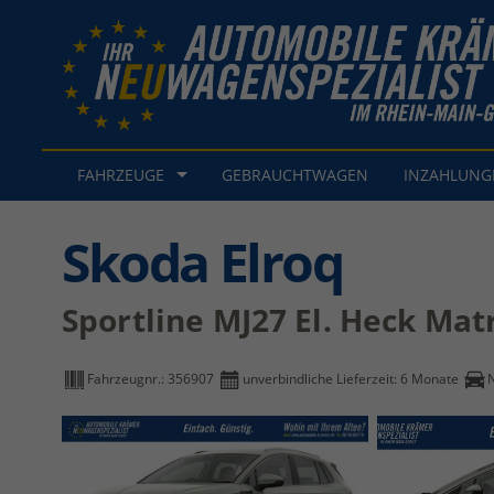
FAHRZEUGE
GEBRAUCHTWAGEN
INZAHLUN
Skoda Elroq
Sportline MJ27 El. Heck Mat
Fahrzeugnr.:
356907
unverbindliche Lieferzeit:
6 Monate