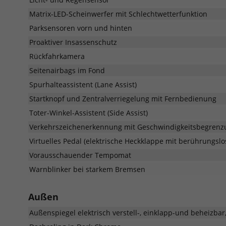
Kollisionmit
Fahrzeugen,
Matrix-LED-Scheinwerfer mit Schlechtwetterfunktion
Fußgängern
Parksensoren vorn und hinten
und
Radfahrern;
Proaktiver Insassenschutz
Unterstützung
Rückfahrkamera
beim
Seitenairbags im Fond
Überqueren
von
Spurhalteassistent (Lane Assist)
Kreuzungen
Startknopf und Zentralverriegelung mit Fernbedienung
Toter-Winkel-Assistent (Side Assist)
Verkehrszeichenerkennung mit Geschwindigkeitsbegrenzu
Virtuelles Pedal (elektrische Heckklappe mit berührungslo
Vorausschauender Tempomat
Warnblinker bei starkem Bremsen
Außen
Außenspiegel elektrisch verstell-, einklapp-und beheizba