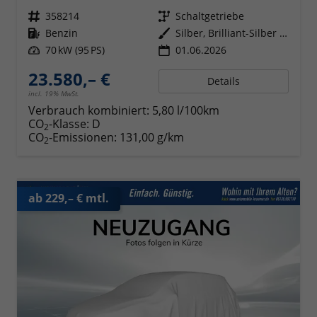
Fahrzeugnr.
358214
Getriebe
Schaltgetriebe
Kraftstoff
Benzin
Außenfarbe
Silber, Brilliant-Silber Metallic (8E)
Leistung
70 kW (95 PS)
01.06.2026
23.580,– €
Details
incl. 19% MwSt.
Verbrauch kombiniert:
5,80 l/100km
CO
-Klasse:
D
2
CO
-Emissionen:
131,00 g/km
2
ab 229,– € mtl.