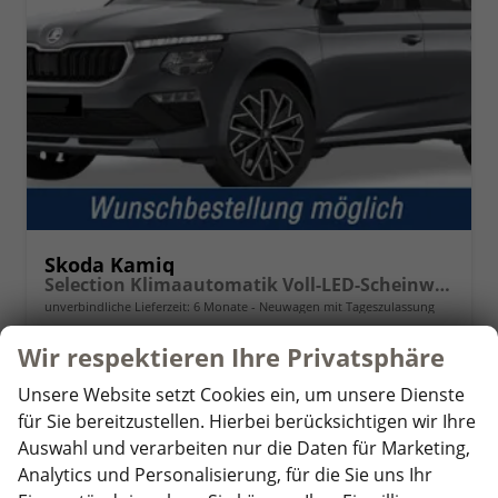
Skoda Kamiq
Selection Klimaautomatik Voll-LED-Scheinwerfer Tempomat
unverbindliche Lieferzeit:
6 Monate
Neuwagen mit Tageszulassung
Wir respektieren Ihre Privatsphäre
Fahrzeugnr.
345857
Getriebe
Schalt. 6-Gang
Kraftstoff
Benzin
Leistung
85 kW (116 PS)
Unsere Website setzt Cookies ein, um unsere Dienste
22.295,– €
für Sie bereitzustellen. Hierbei berücksichtigen wir Ihre
Details
Auswahl und verarbeiten nur die Daten für Marketing,
incl. 19% MwSt.
Verbrauch kombiniert:
5,50 l/100km
Analytics und Personalisierung, für die Sie uns Ihr
CO
-Klasse:
D