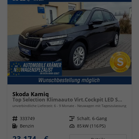
Skoda Kamiq
Top Selection Klimaauto Virt.Cockpit LED SmartLink Sitzheizg.
unverbindliche Lieferzeit: 6 - 9 Monate
Neuwagen mit Tageszulassung
Fahrzeugnr.
333749
Getriebe
Schalt. 6-Gang
Kraftstoff
Benzin
Leistung
85 kW (116 PS)
23.174,– €