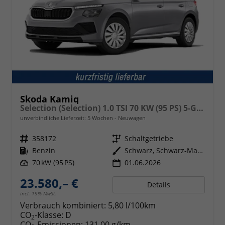
Skoda Kamiq
Selection (Selection) 1.0 TSI 70 KW (95 PS) 5-Gang Schaltgetriebe
unverbindliche Lieferzeit:
5 Wochen
Neuwagen
Fahrzeugnr.
358172
Getriebe
Schaltgetriebe
Kraftstoff
Benzin
Außenfarbe
Schwarz, Schwarz-Magic Perleffekt (1Z)
Leistung
70 kW (95 PS)
01.06.2026
23.580,– €
Details
incl. 19% MwSt.
Verbrauch kombiniert:
5,80 l/100km
CO
-Klasse:
D
2
CO
-Emissionen:
131,00 g/km