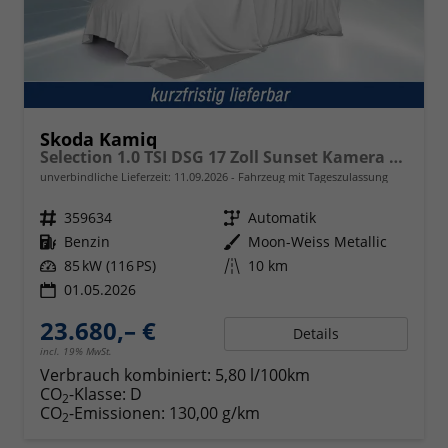
Skoda Kamiq
Selection 1.0 TSI DSG 17 Zoll Sunset Kamera PDC v+h
unverbindliche Lieferzeit:
11.09.2026
Fahrzeug mit Tageszulassung
Fahrzeugnr.
359634
Getriebe
Automatik
Kraftstoff
Benzin
Außenfarbe
Moon-Weiss Metallic
Leistung
85 kW (116 PS)
Kilometerstand
10 km
01.05.2026
23.680,– €
Details
incl. 19% MwSt.
Verbrauch kombiniert:
5,80 l/100km
CO
-Klasse:
D
2
CO
-Emissionen:
130,00 g/km
2