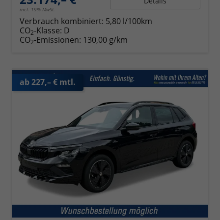
Details
incl. 19% MwSt.
Verbrauch kombiniert:
5,80 l/100km
CO
-Klasse:
D
2
CO
-Emissionen:
130,00 g/km
2
ab 227,– € mtl.