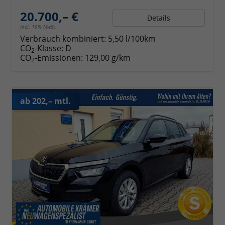
20.700,– €
Details
incl. 19% MwSt.
Verbrauch kombiniert:
5,50 l/100km
CO
-Klasse:
D
2
CO
-Emissionen:
129,00 g/km
2
ab 202,– mtl.