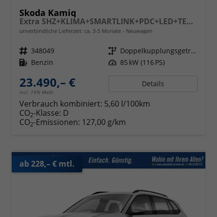
Skoda Kamiq
Extra SHZ+KLIMA+SMARTLINK+PDC+LED+TEMPOMAT
unverbindliche Lieferzeit: ca. 3-5 Monate
Neuwagen
Fahrzeugnr.
348049
Getriebe
Doppelkupplungsgetriebe (DSG)
Kraftstoff
Benzin
Leistung
85 kW (116 PS)
23.490,– €
Details
incl. 19% MwSt.
Verbrauch kombiniert:
5,60 l/100km
CO
-Klasse:
D
2
CO
-Emissionen:
127,00 g/km
2
ab 228,– € mtl.