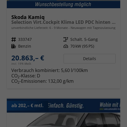
Skoda Kamiq
Selection Virt.Cockpit Klima LED PDC hinten Sitzheizung
unverbindliche Lieferzeit: 6 - 9 Monate
Neuwagen mit Tageszulassung
Fahrzeugnr.
333747
Getriebe
Schalt. 5-Gang
Kraftstoff
Benzin
Leistung
70 kW (95 PS)
20.863,– €
Details
incl. 19% MwSt.
Verbrauch kombiniert:
5,60 l/100km
CO
-Klasse:
D
2
CO
-Emissionen:
132,00 g/km
2
ab 202,– € mtl.