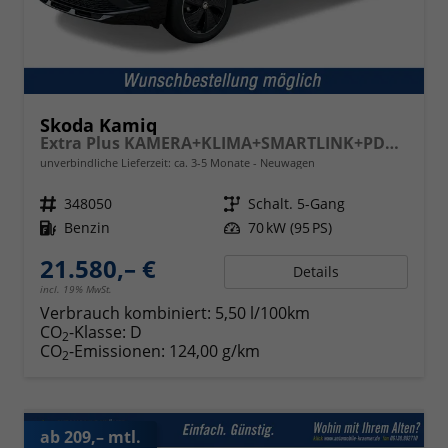
Skoda Kamiq
Extra Plus KAMERA+KLIMA+SMARTLINK+PDC+LED+TEMPOMAT
unverbindliche Lieferzeit: ca. 3-5 Monate
Neuwagen
Fahrzeugnr.
348050
Getriebe
Schalt. 5-Gang
Kraftstoff
Benzin
Leistung
70 kW (95 PS)
21.580,– €
Details
incl. 19% MwSt.
Verbrauch kombiniert:
5,50 l/100km
CO
-Klasse:
D
2
CO
-Emissionen:
124,00 g/km
2
ab 209,– mtl.