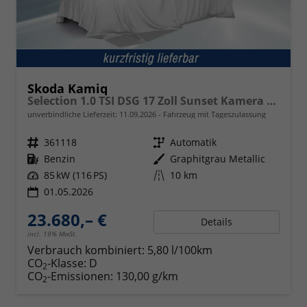
Skoda Kamiq
Selection 1.0 TSI DSG 17 Zoll Sunset Kamera PDC v+h
unverbindliche Lieferzeit:
11.09.2026
Fahrzeug mit Tageszulassung
Fahrzeugnr.
361118
Getriebe
Automatik
Kraftstoff
Benzin
Außenfarbe
Graphitgrau Metallic
Leistung
85 kW (116 PS)
Kilometerstand
10 km
01.05.2026
23.680,– €
Details
incl. 19% MwSt.
Verbrauch kombiniert:
5,80 l/100km
CO
-Klasse:
D
2
CO
-Emissionen:
130,00 g/km
2