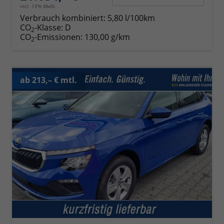
incl. 19% MwSt.
Verbrauch kombiniert:
5,80 l/100km
CO
-Klasse:
D
2
CO
-Emissionen:
130,00 g/km
2
ab 213,– € mtl.