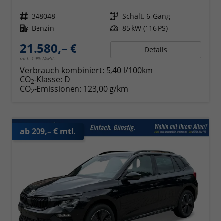
Fahrzeugnr.
348048
Getriebe
Schalt. 6-Gang
Kraftstoff
Benzin
Leistung
85 kW (116 PS)
21.580,– €
Details
incl. 19% MwSt.
Verbrauch kombiniert:
5,40 l/100km
CO
-Klasse:
D
2
CO
-Emissionen:
123,00 g/km
2
ab 209,– € mtl.