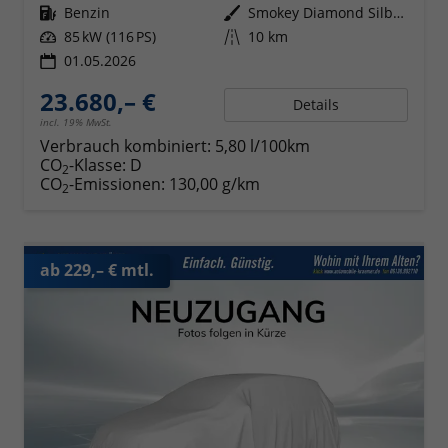
Kraftstoff
Benzin
Außenfarbe
Smokey Diamond Silber Metallic
Leistung
85 kW (116 PS)
Kilometerstand
10 km
01.05.2026
23.680,– €
Details
incl. 19% MwSt.
Verbrauch kombiniert:
5,80 l/100km
CO
-Klasse:
D
2
CO
-Emissionen:
130,00 g/km
2
ab 229,– € mtl.