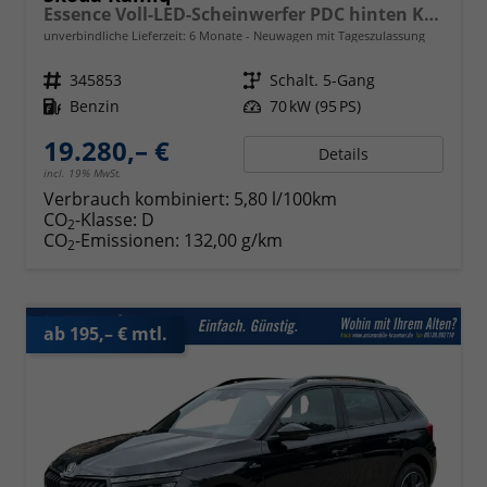
Essence Voll-LED-Scheinwerfer PDC hinten Klima
unverbindliche Lieferzeit:
6 Monate
Neuwagen mit Tageszulassung
Fahrzeugnr.
345853
Getriebe
Schalt. 5-Gang
Kraftstoff
Benzin
Leistung
70 kW (95 PS)
19.280,– €
Details
incl. 19% MwSt.
Verbrauch kombiniert:
5,80 l/100km
CO
-Klasse:
D
2
CO
-Emissionen:
132,00 g/km
2
ab 195,– € mtl.