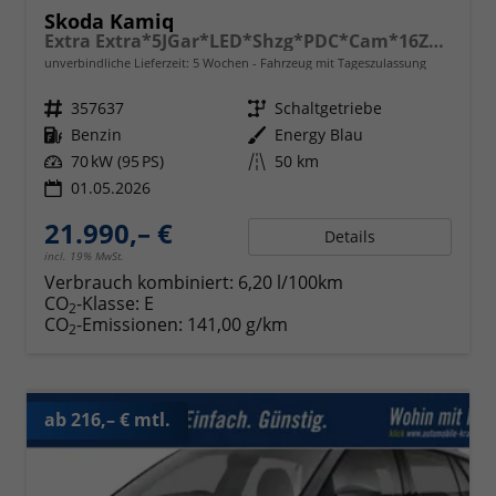
Skoda Kamiq
Extra Extra*5JGar*LED*Shzg*PDC*Cam*16Zoll*ACA*
unverbindliche Lieferzeit:
5 Wochen
Fahrzeug mit Tageszulassung
Fahrzeugnr.
357637
Getriebe
Schaltgetriebe
Kraftstoff
Benzin
Außenfarbe
Energy Blau
Leistung
70 kW (95 PS)
Kilometerstand
50 km
01.05.2026
21.990,– €
Details
incl. 19% MwSt.
Verbrauch kombiniert:
6,20 l/100km
CO
-Klasse:
E
2
CO
-Emissionen:
141,00 g/km
2
ab 216,– € mtl.