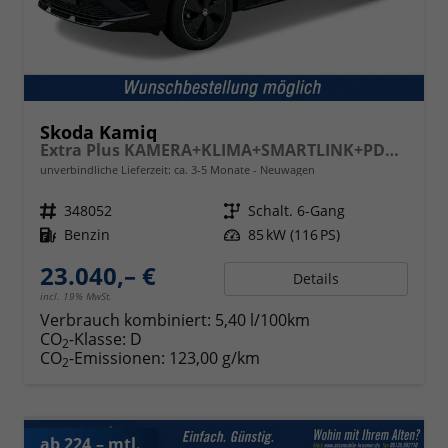
Skoda Kamiq
Extra Plus KAMERA+KLIMA+SMARTLINK+PDC+LED+TEMPOMAT
unverbindliche Lieferzeit: ca. 3-5 Monate
Neuwagen
Fahrzeugnr.
348052
Getriebe
Schalt. 6-Gang
Kraftstoff
Benzin
Leistung
85 kW (116 PS)
23.040,– €
Details
incl. 19% MwSt.
Verbrauch kombiniert:
5,40 l/100km
CO
-Klasse:
D
2
CO
-Emissionen:
123,00 g/km
2
ab 224,– mtl.