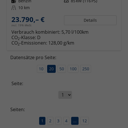
Kraftstoff
Benzin
Leistung
85 kW (116 PS)
Kilometerstand
10 km
23.790,– €
Details
incl. 19% MwSt.
Verbrauch kombiniert:
5,70 l/100km
CO
-Klasse:
D
2
CO
-Emissionen:
128,00 g/km
2
Datensätze pro Seite:
10
20
50
100
250
Seite:
Seiten:
1
2
3
4
...
12