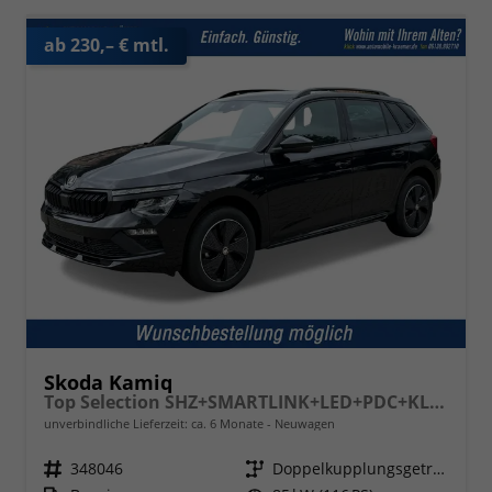
ab 230,– € mtl.
Skoda Kamiq
Top Selection SHZ+SMARTLINK+LED+PDC+KLIMA+16" ALU
unverbindliche Lieferzeit: ca. 6 Monate
Neuwagen
Fahrzeugnr.
348046
Getriebe
Doppelkupplungsgetriebe (DSG)