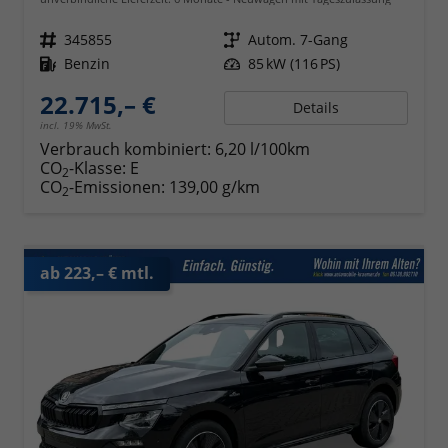
Fahrzeugnr.
345855
Getriebe
Autom. 7-Gang
Kraftstoff
Benzin
Leistung
85 kW (116 PS)
22.715,– €
Details
incl. 19% MwSt.
Verbrauch kombiniert:
6,20 l/100km
CO
-Klasse:
E
2
CO
-Emissionen:
139,00 g/km
2
ab 223,– € mtl.