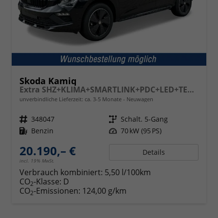
Skoda Kamiq
Extra SHZ+KLIMA+SMARTLINK+PDC+LED+TEMPOMAT
unverbindliche Lieferzeit: ca. 3-5 Monate
Neuwagen
Fahrzeugnr.
348047
Getriebe
Schalt. 5-Gang
Kraftstoff
Benzin
Leistung
70 kW (95 PS)
20.190,– €
Details
incl. 19% MwSt.
Verbrauch kombiniert:
5,50 l/100km
CO
-Klasse:
D
2
CO
-Emissionen:
124,00 g/km
2