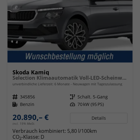
Skoda Kamiq
Selection Klimaautomatik Voll-LED-Scheinwerfer Tempomat
unverbindliche Lieferzeit:
6 Monate
Neuwagen mit Tageszulassung
Fahrzeugnr.
345856
Getriebe
Schalt. 5-Gang
Kraftstoff
Benzin
Leistung
70 kW (95 PS)
20.890,– €
Details
incl. 19% MwSt.
Verbrauch kombiniert:
5,80 l/100km
CO
-Klasse:
D
2