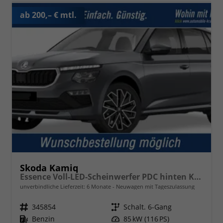
ab 200,– € mtl.
Skoda Kamiq
Essence Voll-LED-Scheinwerfer PDC hinten Klima
unverbindliche Lieferzeit:
6 Monate
Neuwagen mit Tageszulassung
Fahrzeugnr.
345854
Getriebe
Schalt. 6-Gang
Kraftstoff
Benzin
Leistung
85 kW (116 PS)