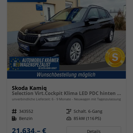
Skoda Kamiq
Selection Virt.Cockpit Klima LED PDC hinten Sitzheizung
unverbindliche Lieferzeit: 6 - 9 Monate
Neuwagen mit Tageszulassung
Fahrzeugnr.
343552
Getriebe
Schalt. 6-Gang
Kraftstoff
Benzin
Leistung
85 kW (116 PS)
21.634,– €
Details