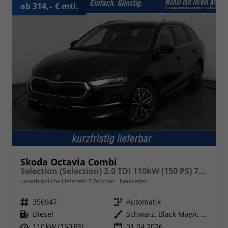
ab 314,– € mtl.
Skoda Octavia Combi
Selection (Selection) 2.0 TDI 110kW (150 PS) 7-Gang DSG
unverbindliche Lieferzeit:
5 Wochen
Neuwagen
Fahrzeugnr.
356947
Getriebe
Automatik
Kraftstoff
Diesel
Außenfarbe
Schwarz, Black Magic Perleffekt
Leistung
110 kW (150 PS)
01.04.2026