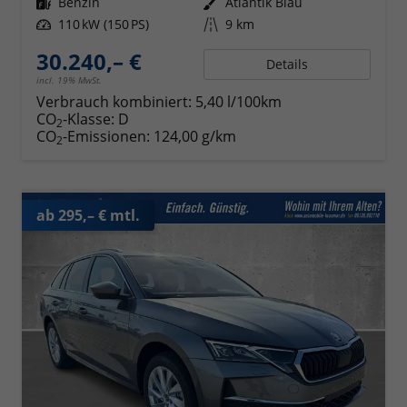
Kraftstoff
Benzin
Außenfarbe
Atlantik Blau
Leistung
110 kW (150 PS)
Kilometerstand
9 km
30.240,– €
Details
incl. 19% MwSt.
Verbrauch kombiniert:
5,40 l/100km
CO
-Klasse:
D
2
CO
-Emissionen:
124,00 g/km
2
ab 295,– € mtl.