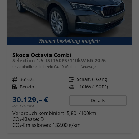
Skoda Octavia Combi
Selection 1.5 TSI 150PS/110kW 6G 2026
unverbindliche Lieferzeit: Ca. 10 Wochen
Neuwagen
Fahrzeugnr.
361622
Getriebe
Schalt. 6-Gang
Kraftstoff
Benzin
Leistung
110 kW (150 PS)
30.129,– €
Details
incl. 19% MwSt.
Verbrauch kombiniert:
5,80 l/100km
CO
-Klasse:
D
2
CO
-Emissionen:
132,00 g/km
2