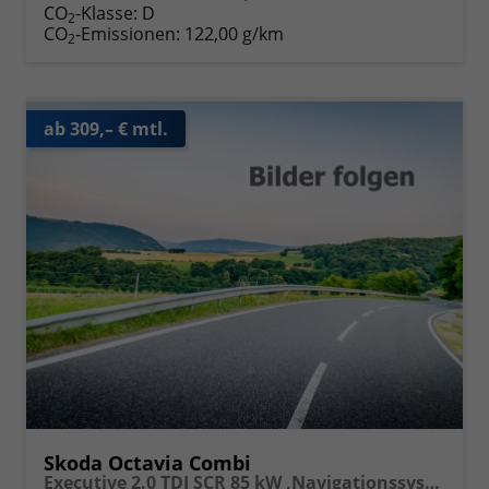
CO
-Klasse:
D
2
CO
-Emissionen:
122,00 g/km
2
ab 309,– € mtl.
Skoda Octavia Combi
Executive 2.0 TDI SCR 85 kW ,Navigationssystem, 17 Zoll Alufelgen, ACC, PDC, Klimaautomatik, Phone Box, Reserverad, Full LED, 4 Jahre Garantie