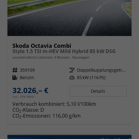
Skoda Octavia Combi
Style 1.5 TSI m-HEV Mild Hybrid 85 kW DSG
unverbindliche Lieferzeit:
4 Monate
Neuwagen
Fahrzeugnr.
359109
Getriebe
Doppelkupplungsgetriebe (DSG)
Kraftstoff
Benzin
Leistung
85 kW (116 PS)
32.026,– €
Details
incl. 19% MwSt.
Verbrauch kombiniert:
5,10 l/100km
CO
-Klasse:
D
2
CO
-Emissionen:
116,00 g/km
2