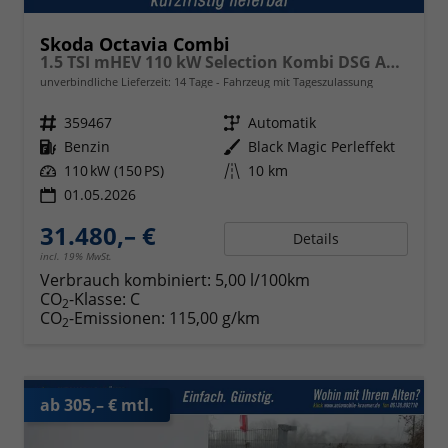
Skoda Octavia Combi
1.5 TSI mHEV 110 kW Selection Kombi DSG AHK ACC Kamera Sunset
unverbindliche Lieferzeit:
14 Tage
Fahrzeug mit Tageszulassung
Fahrzeugnr.
359467
Getriebe
Automatik
Kraftstoff
Benzin
Außenfarbe
Black Magic Perleffekt
Leistung
110 kW (150 PS)
Kilometerstand
10 km
01.05.2026
31.480,– €
Details
incl. 19% MwSt.
Verbrauch kombiniert:
5,00 l/100km
CO
-Klasse:
C
2
CO
-Emissionen:
115,00 g/km
2
ab 305,– € mtl.