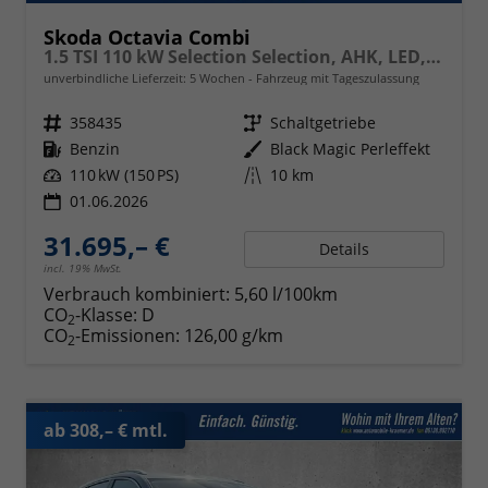
Skoda Octavia Combi
1.5 TSI 110 kW Selection Selection, AHK, LED, Side, ACC, Kamera, Winter, 17-Zoll
unverbindliche Lieferzeit:
5 Wochen
Fahrzeug mit Tageszulassung
Fahrzeugnr.
358435
Getriebe
Schaltgetriebe
Kraftstoff
Benzin
Außenfarbe
Black Magic Perleffekt
Leistung
110 kW (150 PS)
Kilometerstand
10 km
01.06.2026
31.695,– €
Details
incl. 19% MwSt.
Verbrauch kombiniert:
5,60 l/100km
CO
-Klasse:
D
2
CO
-Emissionen:
126,00 g/km
2
ab 308,– € mtl.