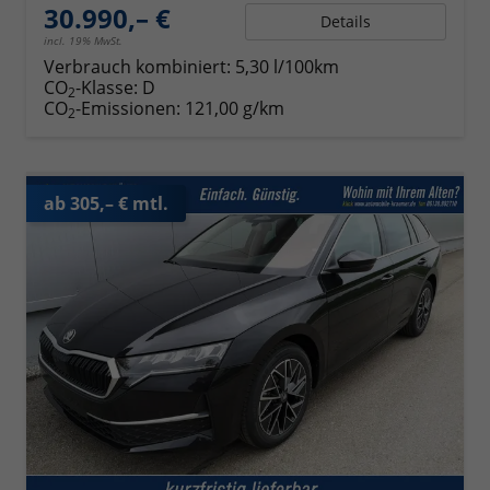
30.990,– €
Details
incl. 19% MwSt.
Verbrauch kombiniert:
5,30 l/100km
CO
-Klasse:
D
2
CO
-Emissionen:
121,00 g/km
2
ab 305,– € mtl.