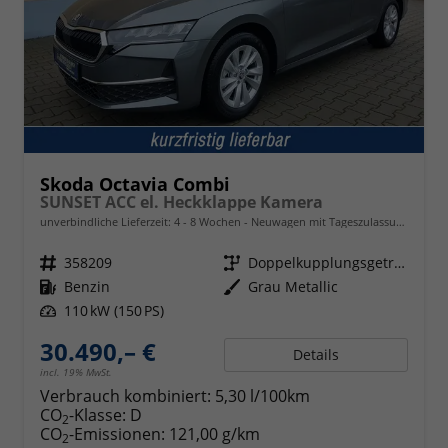
Skoda Octavia Combi
SUNSET ACC el. Heckklappe Kamera
unverbindliche Lieferzeit: 4 - 8 Wochen
Neuwagen mit Tageszulassung
Fahrzeugnr.
358209
Getriebe
Doppelkupplungsgetriebe (DSG)
Kraftstoff
Benzin
Außenfarbe
Grau Metallic
Leistung
110 kW (150 PS)
30.490,– €
Details
incl. 19% MwSt.
Verbrauch kombiniert:
5,30 l/100km
CO
-Klasse:
D
2
CO
-Emissionen:
121,00 g/km
2