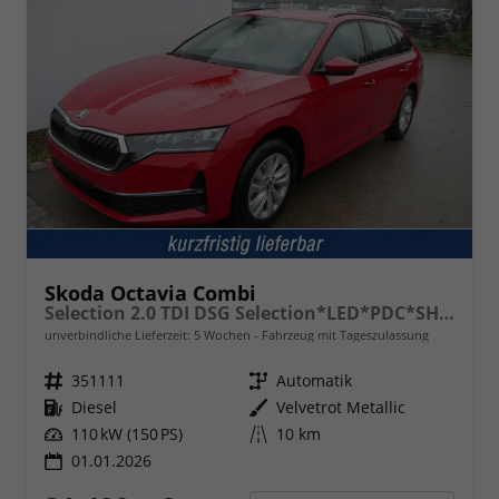
Skoda Octavia Combi
Selection 2.0 TDI DSG Selection*LED*PDC*SHZ*TEMPOMAT*SMARTLINK*KLIMA*
unverbindliche Lieferzeit:
5 Wochen
Fahrzeug mit Tageszulassung
Fahrzeugnr.
351111
Getriebe
Automatik
Kraftstoff
Diesel
Außenfarbe
Velvetrot Metallic
Leistung
110 kW (150 PS)
Kilometerstand
10 km
01.01.2026