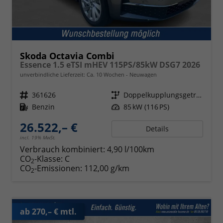
Skoda Octavia Combi
Essence 1.5 eTSI mHEV 115PS/85kW DSG7 2026
unverbindliche Lieferzeit: Ca. 10 Wochen
Neuwagen
Fahrzeugnr.
361626
Getriebe
Doppelkupplungsgetriebe (DSG)
Kraftstoff
Benzin
Leistung
85 kW (116 PS)
26.522,– €
Details
incl. 19% MwSt.
Verbrauch kombiniert:
4,90 l/100km
CO
-Klasse:
C
2
CO
-Emissionen:
112,00 g/km
2
ab 270,– € mtl.