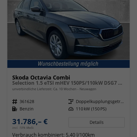
Skoda Octavia Combi
Selection 1.5 eTSI mHEV 150PS/110kW DSG7 2026
unverbindliche Lieferzeit: Ca. 10 Wochen
Neuwagen
Fahrzeugnr.
361628
Getriebe
Doppelkupplungsgetriebe (DSG)
Kraftstoff
Benzin
Leistung
110 kW (150 PS)
31.786,– €
Details
incl. 19% MwSt.
Verbrauch kombiniert:
5,40 l/100km