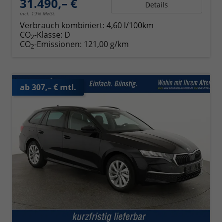
31.490,– €
Details
incl. 19% MwSt.
Verbrauch kombiniert:
4,60 l/100km
CO
-Klasse:
D
2
CO
-Emissionen:
121,00 g/km
2
ab 307,– € mtl.