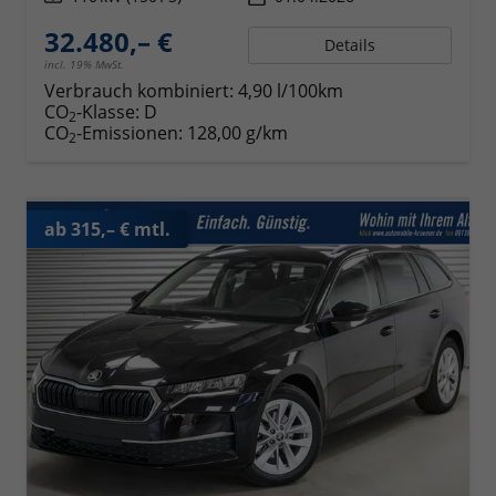
32.480,– €
Details
incl. 19% MwSt.
Verbrauch kombiniert:
4,90 l/100km
CO
-Klasse:
D
2
CO
-Emissionen:
128,00 g/km
2
ab 315,– € mtl.