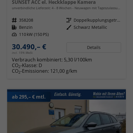
SUNSET ACC el. Heckklappe Kamera
unverbindliche Lieferzeit: 4 - 8 Wochen
Neuwagen mit Tageszulassung
Fahrzeugnr.
358208
Getriebe
Doppelkupplungsgetriebe (DSG)
Kraftstoff
Benzin
Außenfarbe
Schwarz Metallic
Leistung
110 kW (150 PS)
30.490,– €
Details
incl. 19% MwSt.
Verbrauch kombiniert:
5,30 l/100km
CO
-Klasse:
D
2
CO
-Emissionen:
121,00 g/km
2
ab 295,– € mtl.