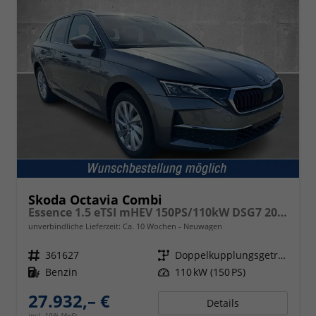
Skoda Octavia Combi
Essence 1.5 eTSI mHEV 150PS/110kW DSG7 2026
unverbindliche Lieferzeit: Ca. 10 Wochen
Neuwagen
Fahrzeugnr.
361627
Getriebe
Doppelkupplungsgetriebe (DSG)
Kraftstoff
Benzin
Leistung
110 kW (150 PS)
27.932,– €
Details
incl. 19% MwSt.