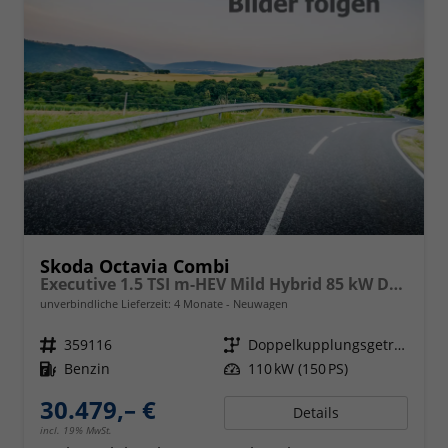
Skoda Octavia Combi
Executive 1.5 TSI m-HEV Mild Hybrid 85 kW DSG,Navigationssystem, 17 Zoll Alufelgen, ACC, PDC, Klimaautomatik, Phone Box, Reserverad, Full LED, 4 Jahre Garantie
unverbindliche Lieferzeit:
4 Monate
Neuwagen
Fahrzeugnr.
359116
Getriebe
Doppelkupplungsgetriebe (DSG)
Kraftstoff
Benzin
Leistung
110 kW (150 PS)
30.479,– €
Details
incl. 19% MwSt.