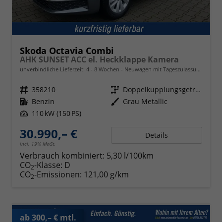
Skoda Octavia Combi
AHK SUNSET ACC el. Heckklappe Kamera
unverbindliche Lieferzeit: 4 - 8 Wochen
Neuwagen mit Tageszulassung
Fahrzeugnr.
358210
Getriebe
Doppelkupplungsgetriebe (DSG)
Kraftstoff
Benzin
Außenfarbe
Grau Metallic
Leistung
110 kW (150 PS)
30.990,– €
Details
incl. 19% MwSt.
Verbrauch kombiniert:
5,30 l/100km
CO
-Klasse:
D
2
CO
-Emissionen:
121,00 g/km
2
ab 300,– € mtl.