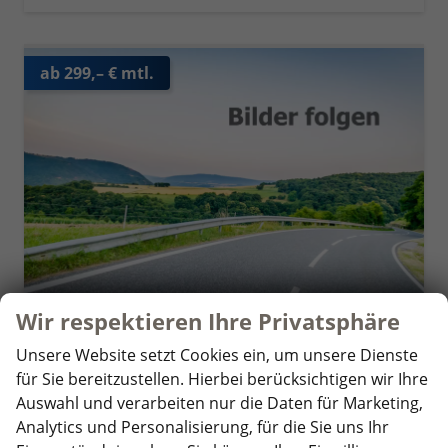
ab 299,– € mtl.
Wir respektieren Ihre Privatsphäre
Unsere Website setzt Cookies ein, um unsere Dienste
Skoda Octavia Combi
für Sie bereitzustellen. Hierbei berücksichtigen wir Ihre
Executive 1.5 TSI ACT 110 kW 6-gang, Navigationssystem, 17 Zoll Alufelgen, ACC, PDC, Klimaautomatik, Phone Box, Reserverad, Full LED, 4 Jahre Garantie
Auswahl und verarbeiten nur die Daten für Marketing,
unverbindliche Lieferzeit:
4 Monate
Neuwagen
Analytics und Personalisierung, für die Sie uns Ihr