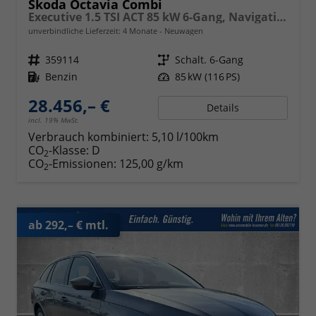
Skoda Octavia Combi
Executive 1.5 TSI ACT 85 kW 6-Gang, Navigationssystem, 17 Zoll Alufelgen, ACC, PDC, Klimaautomatik, Phone Box, Reserverad, Full LED, 4 Jahre Garantie,
unverbindliche Lieferzeit:
4 Monate
Neuwagen
Fahrzeugnr.
359114
Getriebe
Schalt. 6-Gang
Kraftstoff
Benzin
Leistung
85 kW (116 PS)
28.456,– €
Details
incl. 19% MwSt.
Verbrauch kombiniert:
5,10 l/100km
CO
-Klasse:
D
2
CO
-Emissionen:
125,00 g/km
2
ab 292,– € mtl.