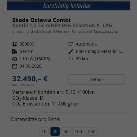
Skoda Octavia Combi
Kombi 1,5 TSI mHEV DSG Selection A -LAG.
unverbindliche Lieferzeit:
5 Wochen
Fahrzeug mit Tageszulassung
Fahrzeugnr.
359899
Getriebe
Automatik
Kraftstoff
Benzin
Außenfarbe
Black Magic Metallic (1Z)
Leistung
110 kW (150 PS)
Kilometerstand
20 km
01.06.2026
32.490,– €
Details
incl. 19% MwSt.
Verbrauch kombiniert:
5,10 l/100km
CO
-Klasse:
D
2
CO
-Emissionen:
117,00 g/km
2
Datensätze pro Seite:
10
20
50
100
250