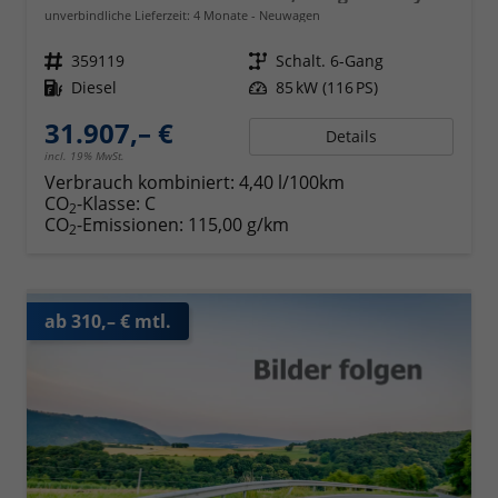
unverbindliche Lieferzeit:
4 Monate
Neuwagen
Fahrzeugnr.
359119
Getriebe
Schalt. 6-Gang
Kraftstoff
Diesel
Leistung
85 kW (116 PS)
31.907,– €
Details
incl. 19% MwSt.
Verbrauch kombiniert:
4,40 l/100km
CO
-Klasse:
C
2
CO
-Emissionen:
115,00 g/km
2
ab 310,– € mtl.