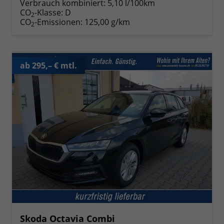
Verbrauch kombiniert:
5,10 l/100km
CO
-Klasse:
D
2
CO
-Emissionen:
125,00 g/km
2
ab 295,– € mtl.
Skoda Octavia Combi