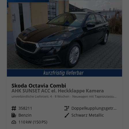
Skoda Octavia Combi
AHK SUNSET ACC el. Heckklappe Kamera
unverbindliche Lieferzeit: 4 - 8 Wochen
Neuwagen mit Tageszulassung
Fahrzeugnr.
358211
Getriebe
Doppelkupplungsgetriebe (DSG)
Kraftstoff
Benzin
Außenfarbe
Schwarz Metallic
Leistung
110 kW (150 PS)