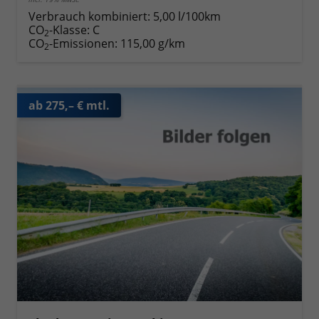
Verbrauch kombiniert:
5,00 l/100km
CO
-Klasse:
C
2
CO
-Emissionen:
115,00 g/km
2
ab 275,– € mtl.