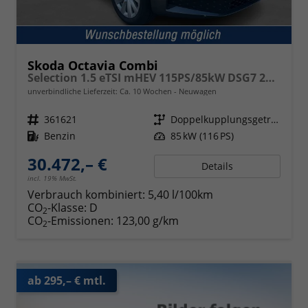
Skoda Octavia Combi
Selection 1.5 eTSI mHEV 115PS/85kW DSG7 2026
unverbindliche Lieferzeit: Ca. 10 Wochen
Neuwagen
Fahrzeugnr.
361621
Getriebe
Doppelkupplungsgetriebe (DSG)
Kraftstoff
Benzin
Leistung
85 kW (116 PS)
30.472,– €
Details
incl. 19% MwSt.
Verbrauch kombiniert:
5,40 l/100km
CO
-Klasse:
D
2
CO
-Emissionen:
123,00 g/km
2
ab 295,– € mtl.